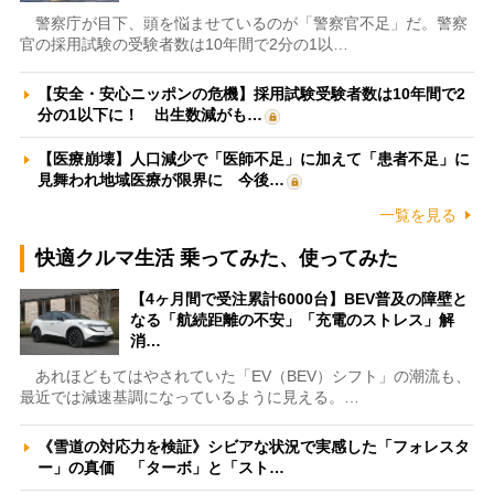
警察庁が目下、頭を悩ませているのが「警察官不足」だ。警察
官の採用試験の受験者数は10年間で2分の1以…
【安全・安心ニッポンの危機】採用試験受験者数は10年間で2
分の1以下に！ 出生数減がも…
【医療崩壊】人口減少で「医師不足」に加えて「患者不足」に
見舞われ地域医療が限界に 今後…
一覧を見る
快適クルマ生活 乗ってみた、使ってみた
【4ヶ月間で受注累計6000台】BEV普及の障壁と
なる「航続距離の不安」「充電のストレス」解
消…
あれほどもてはやされていた「EV（BEV）シフト」の潮流も、
最近では減速基調になっているように見える。…
《雪道の対応力を検証》シビアな状況で実感した「フォレスタ
ー」の真価 「ターボ」と「スト…