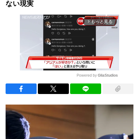
ない現実
もっと見る
arrow_forward_ios
Powered by 
GliaStudios
Mute