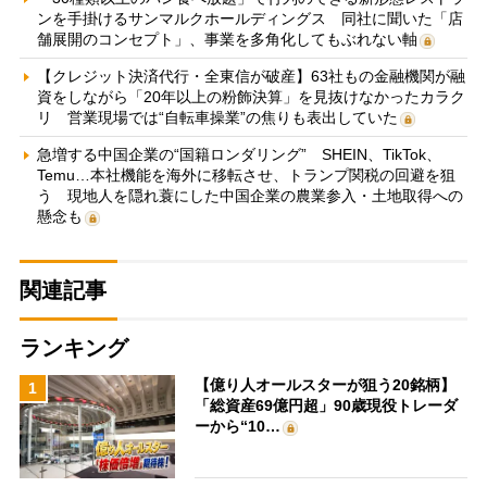
ンを手掛けるサンマルクホールディングス 同社に聞いた「店
舗展開のコンセプト」、事業を多角化してもぶれない軸
【クレジット決済代行・全東信が破産】63社もの金融機関が融
資をしながら「20年以上の粉飾決算」を見抜けなかったカラク
リ 営業現場では“自転車操業”の焦りも表出していた
急増する中国企業の“国籍ロンダリング” SHEIN、TikTok、
Temu…本社機能を海外に移転させ、トランプ関税の回避を狙
う 現地人を隠れ蓑にした中国企業の農業参入・土地取得への
懸念も
関連記事
ランキング
【億り人オールスターが狙う20銘柄】
1
「総資産69億円超」90歳現役トレーダ
ーから“10…