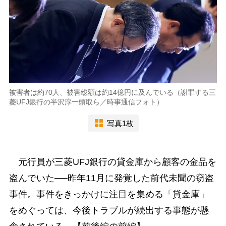
被害者は約70人、被害総額は約14億円に及んでいる（謝罪する三
菱UFJ銀行の半沢淳一頭取ら／時事通信フォト）
写真1枚
元行員が三菱UFJ銀行の貸金庫から顧客の金品を
盗んでいた──昨年11月に発覚した前代未聞の窃盗
事件。事件をきっかけに注目を集める「貸金庫」
をめぐっては、今後トラブルが続出する事態が懸