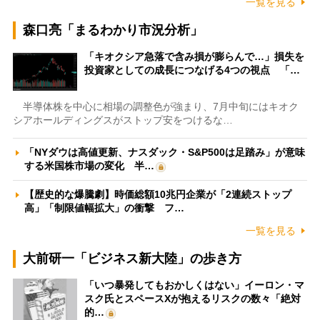
一覧を見る
森口亮「まるわかり市況分析」
「キオクシア急落で含み損が膨らんで…」損失を
投資家としての成長につなげる4つの視点 「…
半導体株を中心に相場の調整色が強まり、7月中旬にはキオク
シアホールディングスがストップ安をつけるな…
「NYダウは高値更新、ナスダック・S&P500は足踏み」が意味
する米国株市場の変化 半…
【歴史的な爆騰劇】時価総額10兆円企業が「2連続ストップ
高」「制限値幅拡大」の衝撃 フ…
一覧を見る
大前研一「ビジネス新大陸」の歩き方
「いつ暴発してもおかしくはない」イーロン・マ
スク氏とスペースXが抱えるリスクの数々「絶対
的…