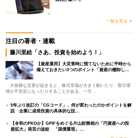
一覧を見る
注目の著者・連載
藤川里絵「さあ、投資を始めよう！」
【資産運用】大災害時に慌てないために平時から
備えておきたい3つのポイント「資産の棚卸し…
大規模な災害が起きると、株式市場が大きく動いたり、取引環
境が不安定になったりすることがある。一方…
5年ぶり改訂の「CGコード」、何が変わったのかポイントを解
説 企業に成長投資の具体的な説…
【令和のPKOか】GPIFをめぐる片山財務相の「円資産への投
資拡大」発言の波紋 「国債重視」…