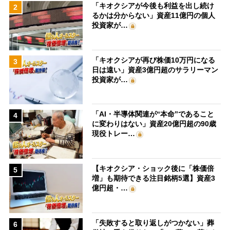
「キオクシアが今後も利益を出し続け
2
るかは分からない」資産11億円の個人
投資家が…
「キオクシアが再び株価10万円になる
3
日は遠い」資産3億円超のサラリーマン
投資家が…
「AI・半導体関連が“本命”であること
4
に変わりはない」資産20億円超の90歳
現役トレー…
【キオクシア・ショック後に「株価倍
5
増」も期待できる注目銘柄5選】資産3
億円超・…
「失敗すると取り返しがつかない」葬
6