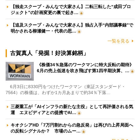
【独走スクープ・みんなで大家さん】二転三転した“成田プロ
ジェクト”の計画変更の裏で起き…
【追及スクープ・みんなで大家さん】独占入手“内部議事録”で
明かされる柳瀬健一・代表の思…
一覧を見る
古賀真人「発掘！好決算銘柄」
《株価34％急落のワークマンに特大反転の期待》
6月の売上低迷を吹き飛ばす第1四半期決算、…
6月3日に8330円をつけたワークマン（東証スタンダード・
7564）の株価は、わずか1カ月あまりで約34％下落…
三菱重工が「AIインフラの新たな主役」として再評価される気
運 エヌビディアとの提携でAI…
キオクシアHD「7万円割れからの急反発」は再びの上昇局面へ
の反転シグナルか？ 市場のムー…