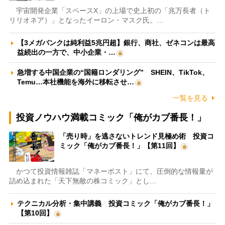
宇宙開発企業「スペースX」の上場で史上初の「兆万長者（ト
リリオネア）」となったイーロン・マスク氏。…
【3メガバンクは純利益5兆円超】銀行、商社、ゼネコンは最高
益続出の一方で、中小企業・…
急増する中国企業の“国籍ロンダリング” SHEIN、TikTok、
Temu…本社機能を海外に移転させ…
一覧を見る
投資ノウハウ満載コミック「俺がカブ番長！」
「売り時」を逃さないトレンド見極め術 投資コ
ミック「俺がカブ番長！」【第11回】
かつて投資情報雑誌「マネーポスト」にて、圧倒的な情報量が
詰め込まれた「天下無敵の株コミック」とし…
テクニカル分析・集中講義 投資コミック「俺がカブ番長！」
【第10回】