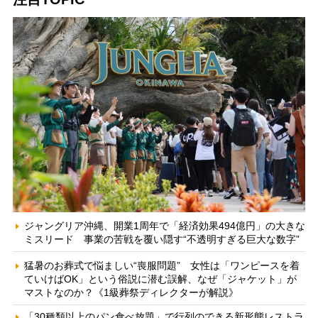
ジャングリア沖縄、開業1周年で「経済効果494億円」の大きな
ミスリード 事業の苦戦を覆い隠す“不透明すぎる巨大な数字”
猛暑のお葬式で悩ましい“喪服問題” 女性は「ワンピースを着
ていけばOK」という俗説に潜む誤解、なぜ「ジャケット」が
マストなのか？《1級葬祭ディレクターが解説》
「30種類以上のパン食べ放題」で行列のできる新形態レストラ