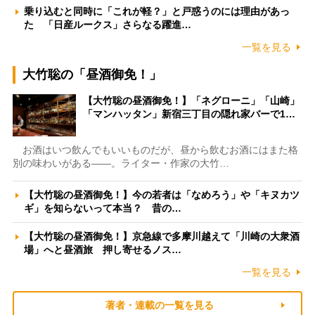
乗り込むと同時に「これが軽？」と戸惑うのには理由があっ
た 「日産ルークス」さらなる躍進…
一覧を見る
大竹聡の「昼酒御免！」
【大竹聡の昼酒御免！】「ネグローニ」「山崎」
「マンハッタン」新宿三丁目の隠れ家バーで1…
お酒はいつ飲んでもいいものだが、昼から飲むお酒にはまた格
別の味わいがある――。ライター・作家の大竹…
【大竹聡の昼酒御免！】今の若者は「なめろう」や「キヌカツ
ギ」を知らないって本当？ 昔の…
【大竹聡の昼酒御免！】京急線で多摩川越えて「川崎の大衆酒
場」へと昼酒旅 押し寄せるノス…
一覧を見る
著者・連載の一覧を見る