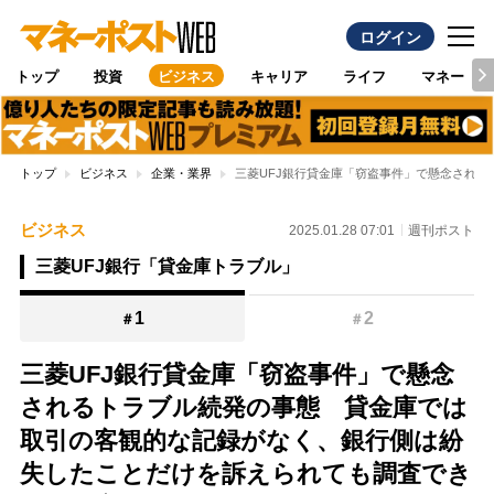
ログイン
トップ
投資
ビジネス
キャリア
ライフ
マネー
トップ
ビジネス
企業・業界
三菱UFJ銀行貸金庫「窃盗事件」で懸念され
ビジネス
2025.01.28 07:01
週刊ポスト
三菱UFJ銀行「貸金庫トラブル」
1
2
＃
＃
三菱UFJ銀行貸金庫「窃盗事件」で懸念
されるトラブル続発の事態 貸金庫では
取引の客観的な記録がなく、銀行側は紛
失したことだけを訴えられても調査でき