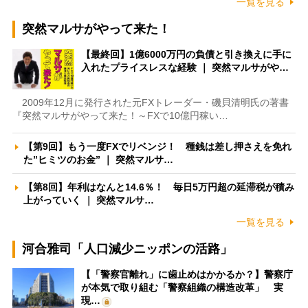
一覧を見る
突然マルサがやって来た！
【最終回】1億6000万円の負債と引き換えに手に
入れたプライスレスな経験 ｜ 突然マルサがや…
2009年12月に発行された元FXトレーダー・磯貝清明氏の著書
『突然マルサがやって来た！～FXで10億円稼い…
【第9回】もう一度FXでリベンジ！ 種銭は差し押さえを免れ
た”ヒミツのお金” ｜ 突然マルサ…
【第8回】年利はなんと14.6％！ 毎日5万円超の延滞税が積み
上がっていく ｜ 突然マルサ…
一覧を見る
河合雅司「人口減少ニッポンの活路」
【「警察官離れ」に歯止めはかかるか？】警察庁
が本気で取り組む「警察組織の構造改革」 実
現…