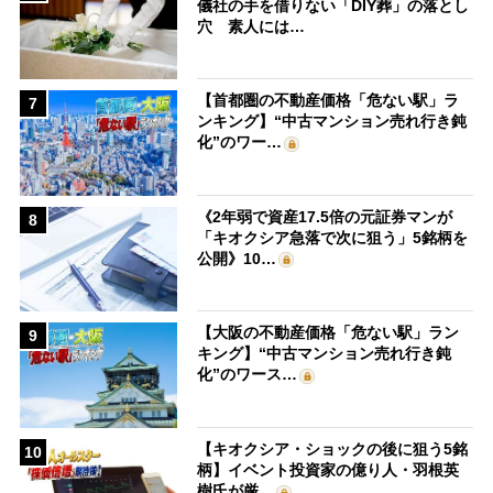
儀社の手を借りない「DIY葬」の落とし
穴 素人には…
【首都圏の不動産価格「危ない駅」ラ
7
ンキング】“中古マンション売れ行き鈍
化”のワー…
《2年弱で資産17.5倍の元証券マンが
8
「キオクシア急落で次に狙う」5銘柄を
公開》10…
【大阪の不動産価格「危ない駅」ラン
9
キング】“中古マンション売れ行き鈍
化”のワース…
【キオクシア・ショックの後に狙う5銘
10
柄】イベント投資家の億り人・羽根英
樹氏が厳…