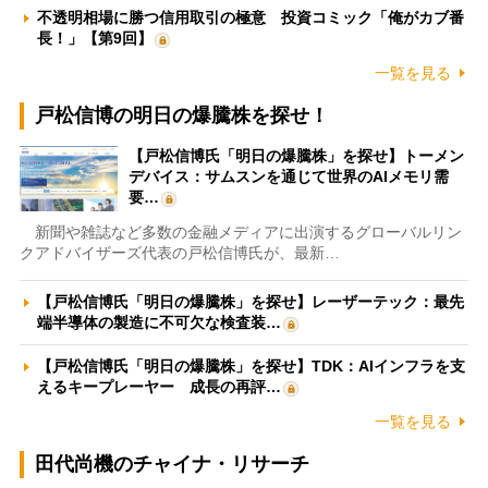
不透明相場に勝つ信用取引の極意 投資コミック「俺がカブ番
長！」【第9回】
一覧を見る
戸松信博の明日の爆騰株を探せ！
【戸松信博氏「明日の爆騰株」を探せ】トーメン
デバイス：サムスンを通じて世界のAIメモリ需
要…
新聞や雑誌など多数の金融メディアに出演するグローバルリン
クアドバイザーズ代表の戸松信博氏が、最新…
【戸松信博氏「明日の爆騰株」を探せ】レーザーテック：最先
端半導体の製造に不可欠な検査装…
【戸松信博氏「明日の爆騰株」を探せ】TDK：AIインフラを支
えるキープレーヤー 成長の再評…
一覧を見る
田代尚機のチャイナ・リサーチ