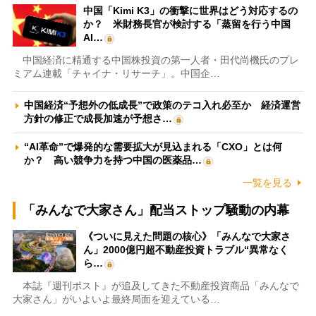
中国「Kimi K3」の衝撃に世界はどう対応するの
か？ 米財務長官が検討する「蒸留を行う中国
AI…
中国経済に精通する中国株投資の第一人者・田代尚機氏のプレ
ミアム連載「チャイナ・リサーチ」。中国企…
中国経済“予想外の低成長”で政策のテコ入れ必至か 経済運営
方針の修正で成長加速が予想さ…
“AI革命”で爆発的な需要拡大が見込まれる「CXO」とは何
か？ 高い競争力を持つ中国の医薬品…
一覧を見る
「みんなで大家さん」配当ストップ騒動の内幕
《ついに見えた問題の核心》「みんなで大家さ
ん」2000億円超不動産投資トラブル“異常なく
ら…
本誌『週刊ポスト』が追及してきた不動産投資商品「みんなで
大家さん」がいよいよ最終局面を迎えている…