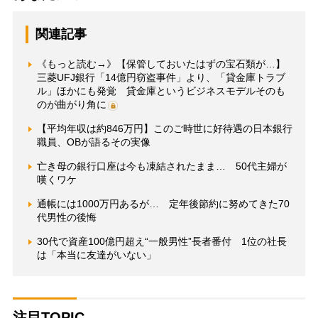
関連記事
《もっと読む→》【保管しておいたはずの宝石類が…】
三菱UFJ銀行「14億円窃盗事件」より、「貸金庫トラブ
ル」ほかにも発覚 貸金庫というビジネスモデルそのも
のが曲がり角に
【平均年収は約846万円】このご時世に好待遇の日本銀行
職員、OBが語るその実像
亡き母の銀行口座は今も凍結されたまま… 50代主婦が
嘆くワケ
通帳には1000万円あるが… 定年後節約に努めてきた70
代男性の後悔
30代で資産100億円超え“一般男性”長者番付 1位の社長
は「本当に友達がいない」
注目TOPIC