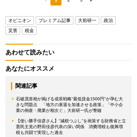
オピニオン
プレミアム記事
大前研一
政治
災害
税金
あわせて読みたい
あなたにオススメ
関連記事
石破茂首相が掲げる成長戦略“最低賃金1500円”が孕む大
きな問題点 「地方の衰退を加速させる政策」「中小企
業の倒産・廃業が相次ぐ」大前研一氏が警鐘
【使い勝手佳彦さん】“減税つぶし”を画策する財務省と立
憲民主党の野田佳彦代表の深い関係 消費増税も復興増
税も共闘で実現した過去