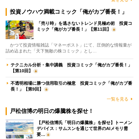
投資ノウハウ満載コミック「俺がカブ番長！」
「売り時」を逃さないトレンド見極め術 投資コ
ミック「俺がカブ番長！」【第11回】
かつて投資情報雑誌「マネーポスト」にて、圧倒的な情報量が
詰め込まれた「天下無敵の株コミック」とし…
テクニカル分析・集中講義 投資コミック「俺がカブ番長！」
【第10回】
不透明相場に勝つ信用取引の極意 投資コミック「俺がカブ番
長！」【第9回】
一覧を見る
戸松信博の明日の爆騰株を探せ！
【戸松信博氏「明日の爆騰株」を探せ】トーメン
デバイス：サムスンを通じて世界のAIメモリ需
要…