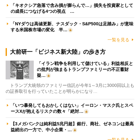
「キオクシア急落で含み損が膨らんで…」損失を投資家として
の成長につなげる4つの視点 …
「NYダウは高値更新、ナスダック・S&P500は足踏み」が意味
する米国株市場の変化 半…
一覧を見る
大前研一「ビジネス新大陸」の歩き方
「イラン戦争を利用して儲けている」利益相反と
の批判が強まるトランプファミリーの不正蓄財
疑…
トランプ大統領のファミリー信託が今年1～3月に3000回以上も
の証券取引を行っていたことが明らかになり…
「いつ暴発してもおかしくはない」イーロン・マスク氏とスペ
ースXが抱えるリスクの数々「絶対…
【3メガバンクは純利益5兆円超】銀行、商社、ゼネコンは最高
益続出の一方で、中小企業・…
一覧を見る