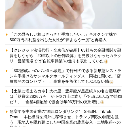
「この恐ろしい株はさっさと手放したい…」キオクシア株で
500万円の利益を出した女性が“夢よもう一度”と再購入
【クレジット決済代行・全東信が破産】63社もの金融機関が融
資をしながら「20年以上の粉飾決算」を見抜けなかったカラク
リ 営業現場では“自転車操業”の焦りも表出していた
「30種類以上のパン食べ放題」で行列のできる新形態レストラ
ンを手掛けるサンマルクホールディングス 同社に聞いた「店
舗展開のコンセプト」、事業を多角化してもぶれない軸
【土俵に埋まるカネ】大の里、豊昇龍が黒星続きの名古屋場所
は「懸賞金2826万円」が下位力士に渡り「今日はみんなで焼肉
だ！」 金星4個配給で協会は年96万円の支出増に
急増する中国企業の“国籍ロンダリング” SHEIN、TikTok、
Temu…本社機能を海外に移転させ、トランプ関税の回避を狙
う 現地人を隠れ蓑にした中国企業の農業参入・土地取得への