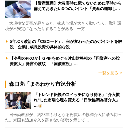
【資産運用】大災害時に慌てないために平時から
備えておきたい3つのポイント「資産の棚卸し…
大規模な災害が起きると、株式市場が大きく動いたり、取引環
境が不安定になったりすることがある。一方…
5年ぶり改訂の「CGコード」、何が変わったのかポイントを解
説 企業に成長投資の具体的な説…
【令和のPKOか】GPIFをめぐる片山財務相の「円資産への投
資拡大」発言の波紋 「国債重視」…
一覧を見る
森口亮「まるわかり市況分析」
「トレンド転換のスイッチになり得る」“介入慣
れ”した市場心理を変える「日米協調為替介入」
…
日米両政府が、約28年ぶりとなる円買いの協調介入に踏み切っ
た。米国も追加介入を辞さない姿勢を示して…