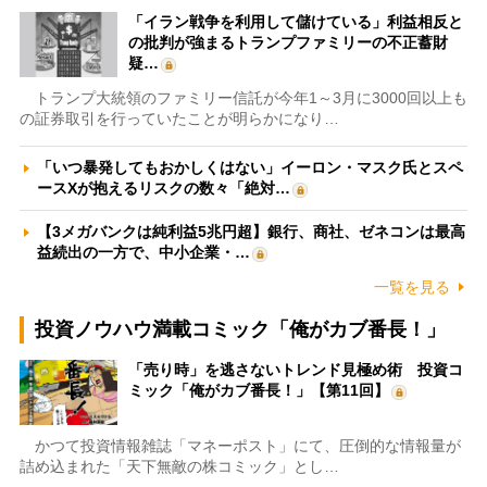
「イラン戦争を利用して儲けている」利益相反と
の批判が強まるトランプファミリーの不正蓄財
疑…
トランプ大統領のファミリー信託が今年1～3月に3000回以上も
の証券取引を行っていたことが明らかになり…
「いつ暴発してもおかしくはない」イーロン・マスク氏とスペ
ースXが抱えるリスクの数々「絶対…
【3メガバンクは純利益5兆円超】銀行、商社、ゼネコンは最高
益続出の一方で、中小企業・…
一覧を見る
投資ノウハウ満載コミック「俺がカブ番長！」
「売り時」を逃さないトレンド見極め術 投資コ
ミック「俺がカブ番長！」【第11回】
かつて投資情報雑誌「マネーポスト」にて、圧倒的な情報量が
詰め込まれた「天下無敵の株コミック」とし…