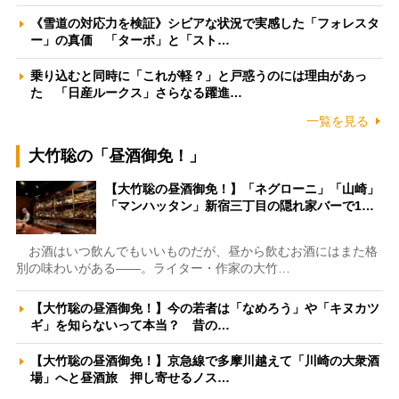
《雪道の対応力を検証》シビアな状況で実感した「フォレスタ
ー」の真価 「ターボ」と「スト…
乗り込むと同時に「これが軽？」と戸惑うのには理由があっ
た 「日産ルークス」さらなる躍進…
一覧を見る
大竹聡の「昼酒御免！」
【大竹聡の昼酒御免！】「ネグローニ」「山崎」
「マンハッタン」新宿三丁目の隠れ家バーで1…
お酒はいつ飲んでもいいものだが、昼から飲むお酒にはまた格
別の味わいがある――。ライター・作家の大竹…
【大竹聡の昼酒御免！】今の若者は「なめろう」や「キヌカツ
ギ」を知らないって本当？ 昔の…
【大竹聡の昼酒御免！】京急線で多摩川越えて「川崎の大衆酒
場」へと昼酒旅 押し寄せるノス…