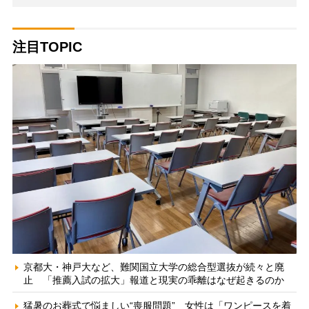
注目TOPIC
京都大・神戸大など、難関国立大学の総合型選抜が続々と廃
止 「推薦入試の拡大」報道と現実の乖離はなぜ起きるのか
猛暑のお葬式で悩ましい“喪服問題” 女性は「ワンピースを着