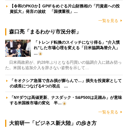
【令和のPKOか】GPIFをめぐる片山財務相の「円資産への投
資拡大」発言の波紋 「国債重視」…
一覧を見る
森口亮「まるわかり市況分析」
「トレンド転換のスイッチになり得る」“介入慣
れ”した市場心理を変える「日米協調為替介入」
…
日米両政府が、約28年ぶりとなる円買いの協調介入に踏み切っ
た。米国も追加介入を辞さない姿勢を示して…
「キオクシア急落で含み損が膨らんで…」損失を投資家として
の成長につなげる4つの視点 …
「NYダウは高値更新、ナスダック・S&P500は足踏み」が意味
する米国株市場の変化 半…
一覧を見る
大前研一「ビジネス新大陸」の歩き方