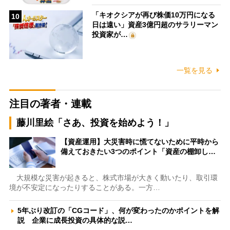
「キオクシアが再び株価10万円になる
10
日は遠い」資産3億円超のサラリーマン
投資家が…
一覧を見る
注目の著者・連載
藤川里絵「さあ、投資を始めよう！」
【資産運用】大災害時に慌てないために平時から
備えておきたい3つのポイント「資産の棚卸し…
大規模な災害が起きると、株式市場が大きく動いたり、取引環
境が不安定になったりすることがある。一方…
5年ぶり改訂の「CGコード」、何が変わったのかポイントを解
説 企業に成長投資の具体的な説…