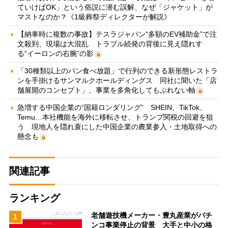
ていけばOK」という俗説に潜む誤解、なぜ「ジャケット」が
マストなのか？《1級葬祭ディレクターが解説》
【納車時に複数の事故】テスラジャパン“多額のEV補助金”で注
文殺到、現場は大混乱 トラブル続発の背後に見え隠れす
る“イーロンの右腕”の影
「30種類以上のパン食べ放題」で行列のできる新形態レストラ
ンを手掛けるサンマルクホールディングス 同社に聞いた「店
舗展開のコンセプト」、事業を多角化してもぶれない軸
急増する中国企業の“国籍ロンダリング” SHEIN、TikTok、
Temu…本社機能を海外に移転させ、トランプ関税の回避を狙
う 現地人を隠れ蓑にした中国企業の農業参入・土地取得への
懸念も
関連記事
ランキング
老舗遊技機メーカー・豊丸産業がパチ
1
ンコ事業停止の背景 大手と中小の格