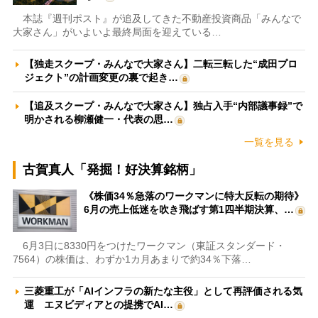
本誌『週刊ポスト』が追及してきた不動産投資商品「みんなで
大家さん」がいよいよ最終局面を迎えている…
【独走スクープ・みんなで大家さん】二転三転した“成田プロ
ジェクト”の計画変更の裏で起き…
【追及スクープ・みんなで大家さん】独占入手“内部議事録”で
明かされる柳瀬健一・代表の思…
一覧を見る
古賀真人「発掘！好決算銘柄」
《株価34％急落のワークマンに特大反転の期待》
6月の売上低迷を吹き飛ばす第1四半期決算、…
6月3日に8330円をつけたワークマン（東証スタンダード・
7564）の株価は、わずか1カ月あまりで約34％下落…
三菱重工が「AIインフラの新たな主役」として再評価される気
運 エヌビディアとの提携でAI…