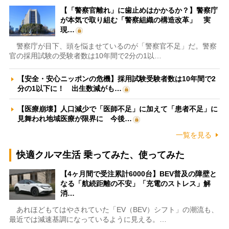
【「警察官離れ」に歯止めはかかるか？】警察庁
が本気で取り組む「警察組織の構造改革」 実
現…
警察庁が目下、頭を悩ませているのが「警察官不足」だ。警察
官の採用試験の受験者数は10年間で2分の1以…
【安全・安心ニッポンの危機】採用試験受験者数は10年間で2
分の1以下に！ 出生数減がも…
【医療崩壊】人口減少で「医師不足」に加えて「患者不足」に
見舞われ地域医療が限界に 今後…
一覧を見る
快適クルマ生活 乗ってみた、使ってみた
【4ヶ月間で受注累計6000台】BEV普及の障壁と
なる「航続距離の不安」「充電のストレス」解
消…
あれほどもてはやされていた「EV（BEV）シフト」の潮流も、
最近では減速基調になっているように見える。…