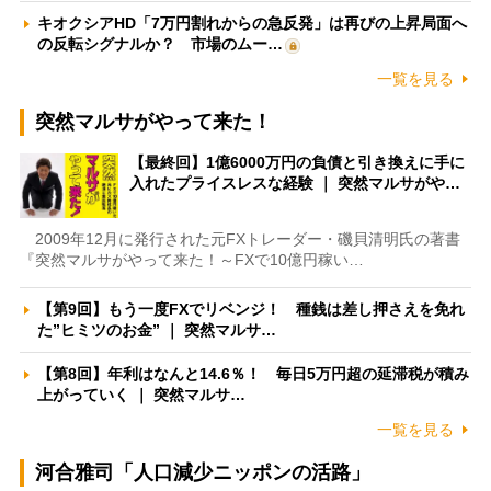
キオクシアHD「7万円割れからの急反発」は再びの上昇局面へ
の反転シグナルか？ 市場のムー…
一覧を見る
突然マルサがやって来た！
【最終回】1億6000万円の負債と引き換えに手に
入れたプライスレスな経験 ｜ 突然マルサがや…
2009年12月に発行された元FXトレーダー・磯貝清明氏の著書
『突然マルサがやって来た！～FXで10億円稼い…
【第9回】もう一度FXでリベンジ！ 種銭は差し押さえを免れ
た”ヒミツのお金” ｜ 突然マルサ…
【第8回】年利はなんと14.6％！ 毎日5万円超の延滞税が積み
上がっていく ｜ 突然マルサ…
一覧を見る
河合雅司「人口減少ニッポンの活路」