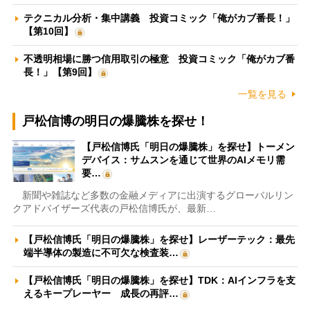
テクニカル分析・集中講義 投資コミック「俺がカブ番長！」
【第10回】
不透明相場に勝つ信用取引の極意 投資コミック「俺がカブ番
長！」【第9回】
一覧を見る
戸松信博の明日の爆騰株を探せ！
【戸松信博氏「明日の爆騰株」を探せ】トーメン
デバイス：サムスンを通じて世界のAIメモリ需
要…
新聞や雑誌など多数の金融メディアに出演するグローバルリン
クアドバイザーズ代表の戸松信博氏が、最新…
【戸松信博氏「明日の爆騰株」を探せ】レーザーテック：最先
端半導体の製造に不可欠な検査装…
【戸松信博氏「明日の爆騰株」を探せ】TDK：AIインフラを支
えるキープレーヤー 成長の再評…