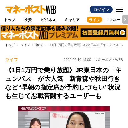
ログイン
トップ
投資
ビジネス
キャリア
ライフ
マネー
トップ
ライフ
旅行
《1日1万円で乗り放題》JR東日本の「キュンパス」が
ライフ
2025.02.10 15:00
マネーポストWEB
《1日1万円で乗り放題》JR東日本の「キ
ュンパス」が大人気 新青森や秋田行き
など“早朝の指定席が予約しづらい”状況
も生じて悪戦苦闘するユーザーも