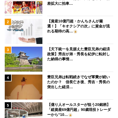
差拡大に拍車…
【資産10億円超・かんちさんが厳
2
選！】「キオクシアの次」に資金が流
れる期待の高…
【天下統一を見据えた豊臣兄弟の経済
3
政策】秀吉が弟・秀長を紀伊に転封し
た納得の事情…
豊臣兄弟は転戦続きでなぜ軍費が続い
4
たのか？ 信長亡き後、秀吉・秀長の
突出した経済…
【億り人オールスターが狙う20銘柄】
5
「総資産69億円超」90歳現役トレーダ
ーから“10…