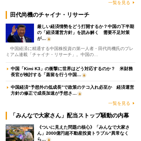
一覧を見る
田代尚機のチャイナ・リサーチ
厳しい経済情勢をどう打開するか？中国の下半期
の「経済運営方針」を読み解く 需要不足対策
が…
中国経済に精通する中国株投資の第一人者・田代尚機氏のプレ
ミアム連載「チャイナ・リサーチ」。中国の…
中国「Kimi K3」の衝撃に世界はどう対応するのか？ 米財務
長官が検討する「蒸留を行う中国…
中国経済“予想外の低成長”で政策のテコ入れ必至か 経済運営
方針の修正で成長加速が予想さ…
一覧を見る
「みんなで大家さん」配当ストップ騒動の内幕
《ついに見えた問題の核心》「みんなで大家さ
ん」2000億円超不動産投資トラブル“異常なく
ら…