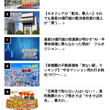
【キオクシアが「配当」導入へ】それ
6
でも資産10億円超の配当株投資の達人
が「買う…
資産10億円超の投資家が明かす“AI・半
7
導体相場に乗らなかった理由” フルポ
ジション…
【首都圏の不動産価格「危ない駅」ラ
8
ンキング】“中古マンション売れ行き鈍
化”のワー…
「北海道で知らない人はいない！」道
9
民熱愛のカップ焼きそば「やきそば弁
当」、最大の…