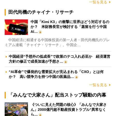
一覧を見る
田代尚機のチャイナ・リサーチ
中国「Kimi K3」の衝撃に世界はどう対応するの
か？ 米財務長官が検討する「蒸留を行う中国
AI…
中国経済に精通する中国株投資の第一人者・田代尚機氏のプレ
ミアム連載「チャイナ・リサーチ」。中国企…
中国経済“予想外の低成長”で政策のテコ入れ必至か 経済運営
方針の修正で成長加速が予想さ…
“AI革命”で爆発的な需要拡大が見込まれる「CXO」とは何
か？ 高い競争力を持つ中国の医薬品…
一覧を見る
「みんなで大家さん」配当ストップ騒動の内幕
《ついに見えた問題の核心》「みんなで大家さ
ん」2000億円超不動産投資トラブル“異常なく
ら…