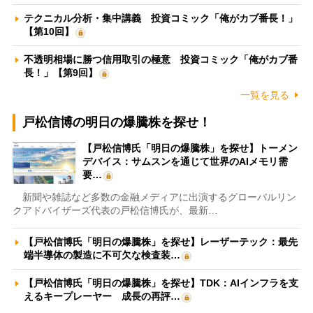
テクニカル分析・集中講義 投資コミック「俺がカブ番長！」
【第10回】
不透明相場に勝つ信用取引の極意 投資コミック「俺がカブ番
長！」【第9回】
一覧を見る
戸松信博の明日の爆騰株を探せ！
【戸松信博氏「明日の爆騰株」を探せ】トーメン
デバイス：サムスンを通じて世界のAIメモリ需
要…
新聞や雑誌など多数の金融メディアに出演するグローバルリン
クアドバイザーズ代表の戸松信博氏が、最新…
【戸松信博氏「明日の爆騰株」を探せ】レーザーテック：最先
端半導体の製造に不可欠な検査装…
【戸松信博氏「明日の爆騰株」を探せ】TDK：AIインフラを支
えるキープレーヤー 成長の再評…