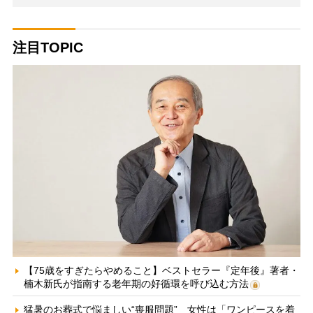
注目TOPIC
【75歳をすぎたらやめること】ベストセラー『定年後』著者・
楠木新氏が指南する老年期の好循環を呼び込む方法
猛暑のお葬式で悩ましい“喪服問題” 女性は「ワンピースを着