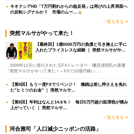
キオクシアHD「7万円割れからの急反発」は再びの上昇局面へ
の反転シグナルか？ 市場のムー…
一覧を見る
突然マルサがやって来た！
【最終回】1億6000万円の負債と引き換えに手に
入れたプライスレスな経験 ｜ 突然マルサがや…
2009年12月に発行された元FXトレーダー・磯貝清明氏の著書
『突然マルサがやって来た！～FXで10億円稼い…
【第9回】もう一度FXでリベンジ！ 種銭は差し押さえを免れ
た”ヒミツのお金” ｜ 突然マルサ…
【第8回】年利はなんと14.6％！ 毎日5万円超の延滞税が積み
上がっていく ｜ 突然マルサ…
一覧を見る
河合雅司「人口減少ニッポンの活路」