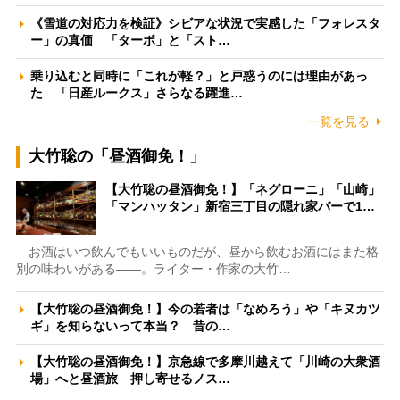
《雪道の対応力を検証》シビアな状況で実感した「フォレスタ
ー」の真価 「ターボ」と「スト…
乗り込むと同時に「これが軽？」と戸惑うのには理由があっ
た 「日産ルークス」さらなる躍進…
一覧を見る
大竹聡の「昼酒御免！」
【大竹聡の昼酒御免！】「ネグローニ」「山崎」
「マンハッタン」新宿三丁目の隠れ家バーで1…
お酒はいつ飲んでもいいものだが、昼から飲むお酒にはまた格
別の味わいがある――。ライター・作家の大竹…
【大竹聡の昼酒御免！】今の若者は「なめろう」や「キヌカツ
ギ」を知らないって本当？ 昔の…
【大竹聡の昼酒御免！】京急線で多摩川越えて「川崎の大衆酒
場」へと昼酒旅 押し寄せるノス…