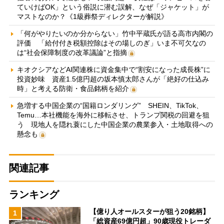
ていけばOK」という俗説に潜む誤解、なぜ「ジャケット」が
マストなのか？《1級葬祭ディレクターが解説》
「何がやりたいのか分からない」竹中平蔵氏が語る高市内閣の
評価 「給付付き税額控除はその場しのぎ」いま不可欠なの
は“社会保障制度の改革議論”と指摘
キオクシアなどAI関連株に資金集中で“割安になった成長株”に
投資妙味 資産1.5億円超の坂本慎太郎さんが「絶好の仕込み
時」と考える防衛・食品銘柄を紹介
急増する中国企業の“国籍ロンダリング” SHEIN、TikTok、
Temu…本社機能を海外に移転させ、トランプ関税の回避を狙
う 現地人を隠れ蓑にした中国企業の農業参入・土地取得への
懸念も
関連記事
ランキング
【億り人オールスターが狙う20銘柄】
1
「総資産69億円超」90歳現役トレーダ