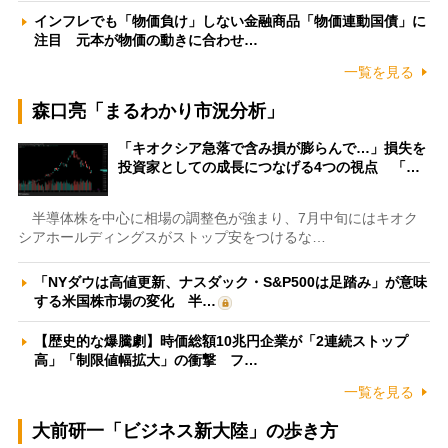
インフレでも「物価負け」しない金融商品「物価連動国債」に
注目 元本が物価の動きに合わせ…
一覧を見る
森口亮「まるわかり市況分析」
「キオクシア急落で含み損が膨らんで…」損失を
投資家としての成長につなげる4つの視点 「…
半導体株を中心に相場の調整色が強まり、7月中旬にはキオク
シアホールディングスがストップ安をつけるな…
「NYダウは高値更新、ナスダック・S&P500は足踏み」が意味
する米国株市場の変化 半…
【歴史的な爆騰劇】時価総額10兆円企業が「2連続ストップ
高」「制限値幅拡大」の衝撃 フ…
一覧を見る
大前研一「ビジネス新大陸」の歩き方