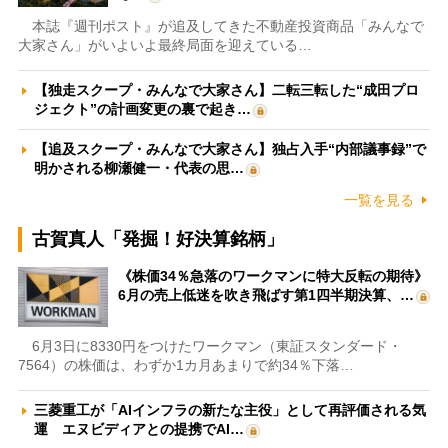
本誌『週刊ポスト』が追及してきた不動産投資商品「みんなで
大家さん」がいよいよ最終局面を迎えている…
【独走スクープ・みんなで大家さん】二転三転した“成田プロ
ジェクト”の計画変更の裏で起き…
【追及スクープ・みんなで大家さん】独占入手“内部議事録”で
明かされる柳瀬健一・代表の思…
一覧を見る
古賀真人「発掘！好決算銘柄」
《株価34％急落のワークマンに特大反転の期待》
6月の売上低迷を吹き飛ばす第1四半期決算、…
6月3日に8330円をつけたワークマン（東証スタンダード・
7564）の株価は、わずか1カ月あまりで約34％下落…
三菱重工が「AIインフラの新たな主役」として再評価される気
運 エヌビディアとの提携でAI…