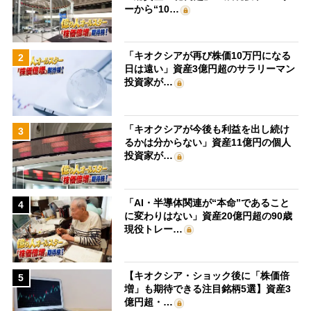
ーから“10…
「キオクシアが再び株価10万円になる
2
日は遠い」資産3億円超のサラリーマン
投資家が…
「キオクシアが今後も利益を出し続け
3
るかは分からない」資産11億円の個人
投資家が…
「AI・半導体関連が“本命”であること
4
に変わりはない」資産20億円超の90歳
現役トレー…
【キオクシア・ショック後に「株価倍
5
増」も期待できる注目銘柄5選】資産3
億円超・…