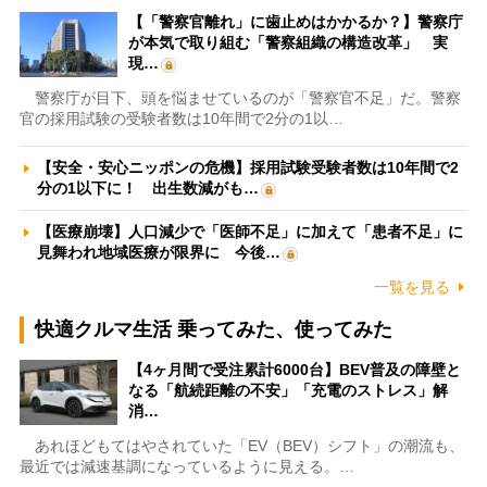
【「警察官離れ」に歯止めはかかるか？】警察庁
が本気で取り組む「警察組織の構造改革」 実
現…
警察庁が目下、頭を悩ませているのが「警察官不足」だ。警察
官の採用試験の受験者数は10年間で2分の1以…
【安全・安心ニッポンの危機】採用試験受験者数は10年間で2
分の1以下に！ 出生数減がも…
【医療崩壊】人口減少で「医師不足」に加えて「患者不足」に
見舞われ地域医療が限界に 今後…
一覧を見る
快適クルマ生活 乗ってみた、使ってみた
【4ヶ月間で受注累計6000台】BEV普及の障壁と
なる「航続距離の不安」「充電のストレス」解
消…
あれほどもてはやされていた「EV（BEV）シフト」の潮流も、
最近では減速基調になっているように見える。…