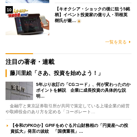
【キオクシア・ショックの後に狙う5銘
10
柄】イベント投資家の億り人・羽根英
樹氏が厳…
一覧を見る
注目の著者・連載
藤川里絵「さあ、投資を始めよう！」
5年ぶり改訂の「CGコード」、何が変わったのか
ポイントを解説 企業に成長投資の具体的な説
明…
金融庁と東京証券取引所が共同で策定している上場企業の経営
や取締役会のあり方を定める「コーポレート…
【令和のPKOか】GPIFをめぐる片山財務相の「円資産への投
資拡大」発言の波紋 「国債重視」…