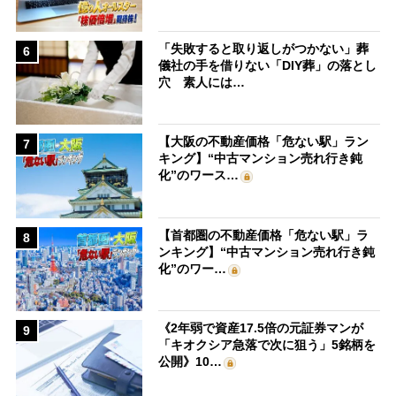
「失敗すると取り返しがつかない」葬
6
儀社の手を借りない「DIY葬」の落とし
穴 素人には…
【大阪の不動産価格「危ない駅」ラン
7
キング】“中古マンション売れ行き鈍
化”のワース…
【首都圏の不動産価格「危ない駅」ラ
8
ンキング】“中古マンション売れ行き鈍
化”のワー…
《2年弱で資産17.5倍の元証券マンが
9
「キオクシア急落で次に狙う」5銘柄を
公開》10…