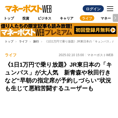
ログイン
トップ
投資
ビジネス
キャリア
ライフ
マネー
トップ
ライフ
旅行
《1日1万円で乗り放題》JR東日本の「キュンパス」が
ライフ
2025.02.10 15:00
マネーポストWEB
《1日1万円で乗り放題》JR東日本の「キ
ュンパス」が大人気 新青森や秋田行き
など“早朝の指定席が予約しづらい”状況
も生じて悪戦苦闘するユーザーも
Loaded
:
87.51%
/
Unmute