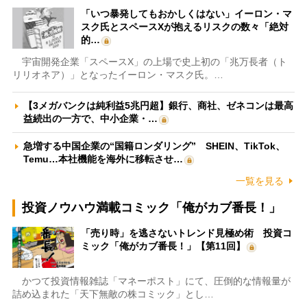
「いつ暴発してもおかしくはない」イーロン・マ
スク氏とスペースXが抱えるリスクの数々「絶対
的…
宇宙開発企業「スペースX」の上場で史上初の「兆万長者（ト
リリオネア）」となったイーロン・マスク氏。…
【3メガバンクは純利益5兆円超】銀行、商社、ゼネコンは最高
益続出の一方で、中小企業・…
急増する中国企業の“国籍ロンダリング” SHEIN、TikTok、
Temu…本社機能を海外に移転させ…
一覧を見る
投資ノウハウ満載コミック「俺がカブ番長！」
「売り時」を逃さないトレンド見極め術 投資コ
ミック「俺がカブ番長！」【第11回】
かつて投資情報雑誌「マネーポスト」にて、圧倒的な情報量が
詰め込まれた「天下無敵の株コミック」とし…