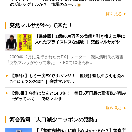
の反転シグナルか？ 市場のムー…
一覧を見る
突然マルサがやって来た！
【最終回】1億6000万円の負債と引き換えに手に
入れたプライスレスな経験 ｜ 突然マルサがや…
2009年12月に発行された元FXトレーダー・磯貝清明氏の著書
『突然マルサがやって来た！～FXで10億円稼い…
【第9回】もう一度FXでリベンジ！ 種銭は差し押さえを免れ
た”ヒミツのお金” ｜ 突然マルサ…
【第8回】年利はなんと14.6％！ 毎日5万円超の延滞税が積み
上がっていく ｜ 突然マルサ…
一覧を見る
河合雅司「人口減少ニッポンの活路」
【「警察官離れ」に歯止めはかかるか？】警察庁