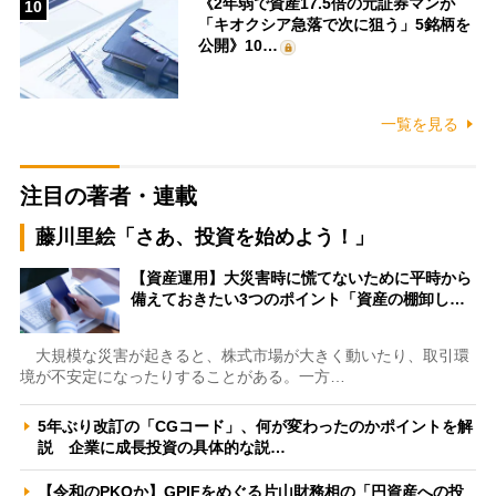
《2年弱で資産17.5倍の元証券マンが
10
「キオクシア急落で次に狙う」5銘柄を
公開》10…
一覧を見る
注目の著者・連載
藤川里絵「さあ、投資を始めよう！」
【資産運用】大災害時に慌てないために平時から
備えておきたい3つのポイント「資産の棚卸し…
大規模な災害が起きると、株式市場が大きく動いたり、取引環
境が不安定になったりすることがある。一方…
5年ぶり改訂の「CGコード」、何が変わったのかポイントを解
説 企業に成長投資の具体的な説…
【令和のPKOか】GPIFをめぐる片山財務相の「円資産への投