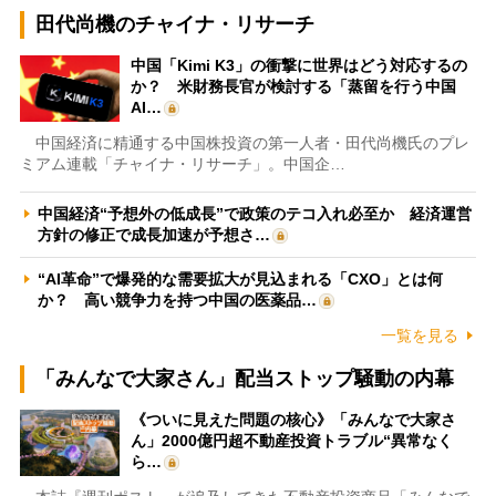
田代尚機のチャイナ・リサーチ
中国「Kimi K3」の衝撃に世界はどう対応するの
か？ 米財務長官が検討する「蒸留を行う中国
AI…
中国経済に精通する中国株投資の第一人者・田代尚機氏のプレ
ミアム連載「チャイナ・リサーチ」。中国企…
中国経済“予想外の低成長”で政策のテコ入れ必至か 経済運営
方針の修正で成長加速が予想さ…
“AI革命”で爆発的な需要拡大が見込まれる「CXO」とは何
か？ 高い競争力を持つ中国の医薬品…
一覧を見る
「みんなで大家さん」配当ストップ騒動の内幕
《ついに見えた問題の核心》「みんなで大家さ
ん」2000億円超不動産投資トラブル“異常なく
ら…