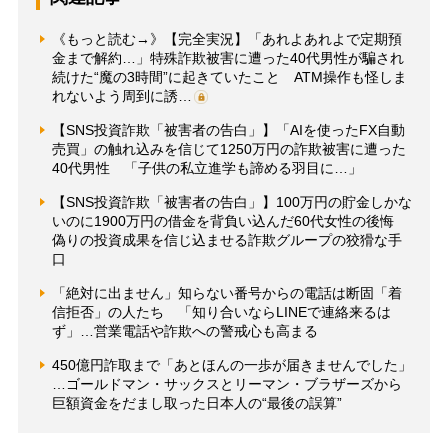
《もっと読む→》【完全実況】「あれよあれよで定期預
金まで解約…」特殊詐欺被害に遭った40代男性が騙され
続けた“魔の3時間”に起きていたこと ATM操作も怪しま
れないよう周到に誘…
【SNS投資詐欺「被害者の告白」】「AIを使ったFX自動
売買」の触れ込みを信じて1250万円の詐欺被害に遭った
40代男性 「子供の私立進学も諦める羽目に…」
【SNS投資詐欺「被害者の告白」】100万円の貯金しかな
いのに1900万円の借金を背負い込んだ60代女性の後悔
偽りの投資成果を信じ込ませる詐欺グループの狡猾な手
口
「絶対に出ません」知らない番号からの電話は断固「着
信拒否」の人たち 「知り合いならLINEで連絡来るは
ず」…営業電話や詐欺への警戒心も高まる
450億円詐取まで「あとほんの一歩が届きませんでした」
…ゴールドマン・サックスとリーマン・ブラザーズから
巨額資金をだまし取った日本人の“最後の誤算”