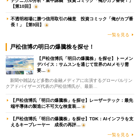
テクニカル分析・集中講義 投資コミック「俺がカブ番長！」
【第10回】
不透明相場に勝つ信用取引の極意 投資コミック「俺がカブ番
長！」【第9回】
一覧を見る
戸松信博の明日の爆騰株を探せ！
【戸松信博氏「明日の爆騰株」を探せ】トーメン
デバイス：サムスンを通じて世界のAIメモリ需
要…
新聞や雑誌など多数の金融メディアに出演するグローバルリン
クアドバイザーズ代表の戸松信博氏が、最新…
【戸松信博氏「明日の爆騰株」を探せ】レーザーテック：最先
端半導体の製造に不可欠な検査装…
【戸松信博氏「明日の爆騰株」を探せ】TDK：AIインフラを支
えるキープレーヤー 成長の再評…
一覧を見る