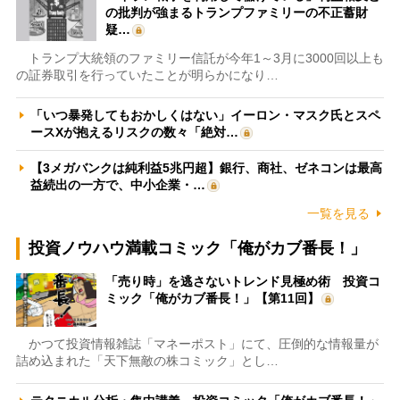
の批判が強まるトランプファミリーの不正蓄財
疑…
トランプ大統領のファミリー信託が今年1～3月に3000回以上も
の証券取引を行っていたことが明らかになり…
「いつ暴発してもおかしくはない」イーロン・マスク氏とスペ
ースXが抱えるリスクの数々「絶対…
【3メガバンクは純利益5兆円超】銀行、商社、ゼネコンは最高
益続出の一方で、中小企業・…
一覧を見る
投資ノウハウ満載コミック「俺がカブ番長！」
「売り時」を逃さないトレンド見極め術 投資コ
ミック「俺がカブ番長！」【第11回】
かつて投資情報雑誌「マネーポスト」にて、圧倒的な情報量が
詰め込まれた「天下無敵の株コミック」とし…