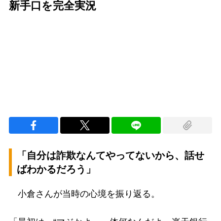
新手口を完全実況
Loaded
:
96.26%
/
Unmute
「自分は詐欺なんてやってないから、話せ
ばわかるだろう」
小倉さんが当時の心境を振り返る。