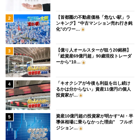
【首都圏の不動産価格「危ない駅」ラ
2
ンキング】“中古マンション売れ行き鈍
化”のワー…
【億り人オールスターが狙う20銘柄】
3
「総資産69億円超」90歳現役トレーダ
ーから“10…
「キオクシアが今後も利益を出し続け
4
るかは分からない」資産11億円の個人
投資家が…
資産10億円超の投資家が明かす“AI・半
5
導体相場に乗らなかった理由” フルポ
ジション…