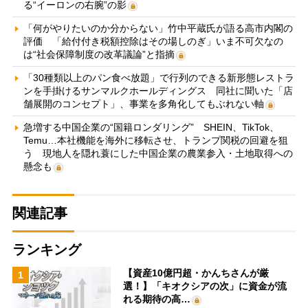
る“イーロンの右腕”の影
「何がやりたいのか分からない」竹中平蔵氏が語る高市内閣の
評価 「給付付き税額控除はその場しのぎ」いま不可欠なの
は“社会保障制度の改革議論”と指摘
「30種類以上のパン食べ放題」で行列のできる新形態レストラ
ンを手掛けるサンマルクホールディングス 同社に聞いた「店
舗展開のコンセプト」、事業を多角化してもぶれない軸
急増する中国企業の“国籍ロンダリング” SHEIN、TikTok、
Temu…本社機能を海外に移転させ、トランプ関税の回避を狙
う 現地人を隠れ蓑にした中国企業の農業参入・土地取得への
懸念も
関連記事
ランキング
【資産10億円超・かんちさんが厳
1
選！】「キオクシアの次」に資金が流
れる期待の高…