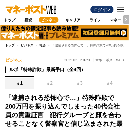
ログイン
トップ
投資
ビジネス
キャリア
ライフ
マネー
トップ
ビジネス
社会
「逮捕される恐怖心で…」特殊詐欺で200万円を振り
ビジネス
2025.02.12 07:01
マネーポストWEB
ルポ「特殊詐欺」最新手口（全4回）
1
2
3
4
＃
＃
＃
＃
「逮捕される恐怖心で…」特殊詐欺で
200万円を振り込んでしまった40代会社
員の貴重証言 犯行グループと顔を合わ
せることなく警察官と信じ込まされた最