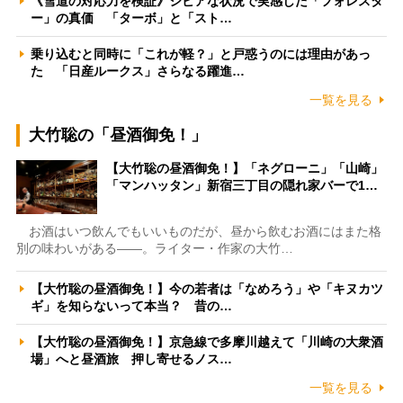
《雪道の対応力を検証》シビアな状況で実感した「フォレスタ
ー」の真価 「ターボ」と「スト…
乗り込むと同時に「これが軽？」と戸惑うのには理由があっ
た 「日産ルークス」さらなる躍進…
一覧を見る
大竹聡の「昼酒御免！」
【大竹聡の昼酒御免！】「ネグローニ」「山崎」
「マンハッタン」新宿三丁目の隠れ家バーで1…
お酒はいつ飲んでもいいものだが、昼から飲むお酒にはまた格
別の味わいがある――。ライター・作家の大竹…
【大竹聡の昼酒御免！】今の若者は「なめろう」や「キヌカツ
ギ」を知らないって本当？ 昔の…
【大竹聡の昼酒御免！】京急線で多摩川越えて「川崎の大衆酒
場」へと昼酒旅 押し寄せるノス…
一覧を見る