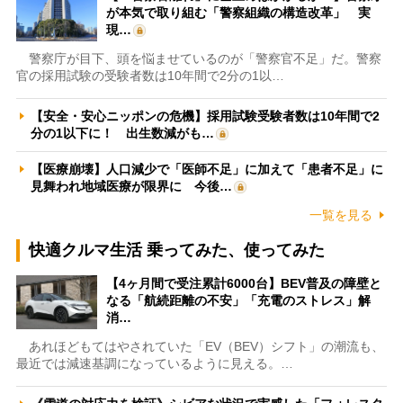
が本気で取り組む「警察組織の構造改革」 実
現…
警察庁が目下、頭を悩ませているのが「警察官不足」だ。警察
官の採用試験の受験者数は10年間で2分の1以…
【安全・安心ニッポンの危機】採用試験受験者数は10年間で2
分の1以下に！ 出生数減がも…
【医療崩壊】人口減少で「医師不足」に加えて「患者不足」に
見舞われ地域医療が限界に 今後…
一覧を見る
快適クルマ生活 乗ってみた、使ってみた
【4ヶ月間で受注累計6000台】BEV普及の障壁と
なる「航続距離の不安」「充電のストレス」解
消…
あれほどもてはやされていた「EV（BEV）シフト」の潮流も、
最近では減速基調になっているように見える。…