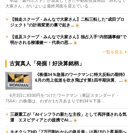
本誌『週刊ポスト』が追及してきた不動産投資商品「みんなで
大家さん」がいよいよ最終局面を迎えている…
【独走スクープ・みんなで大家さん】二転三転した“成田プロ
ジェクト”の計画変更の裏で起き…
【追及スクープ・みんなで大家さん】独占入手“内部議事録”で
明かされる柳瀬健一・代表の思…
一覧を見る
古賀真人「発掘！好決算銘柄」
《株価34％急落のワークマンに特大反転の期待》
6月の売上低迷を吹き飛ばす第1四半期決算、…
6月3日に8330円をつけたワークマン（東証スタンダード・
7564）の株価は、わずか1カ月あまりで約34％下落…
三菱重工が「AIインフラの新たな主役」として再評価される気
運 エヌビディアとの提携でAI…
キオクシアHD「7万円割れからの急反発」は再びの上昇局面へ