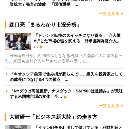
資拡大」発言の波紋 「国債重視」…
一覧を見る
森口亮「まるわかり市況分析」
「トレンド転換のスイッチになり得る」“介入慣
れ”した市場心理を変える「日米協調為替介入」
…
日米両政府が、約28年ぶりとなる円買いの協調介入に踏み切っ
た。米国も追加介入を辞さない姿勢を示して…
「キオクシア急落で含み損が膨らんで…」損失を投資家として
の成長につなげる4つの視点 …
「NYダウは高値更新、ナスダック・S&P500は足踏み」が意味
する米国株市場の変化 半…
一覧を見る
大前研一「ビジネス新大陸」の歩き方
「イラン戦争を利用して儲けている」利益相反と