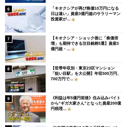
「キオクシアが再び株価10万円になる
6
日は遠い」資産3億円超のサラリーマン
投資家が…
【キオクシア・ショック後に「株価倍
7
増」も期待できる注目銘柄5選】資産3
億円超・…
【世帯年収別・東京23区マンション
8
「狙い目駅」を大公開】年収500万円、
700万円で…
《利益は年5億円前後》住み込みバイト
9
から“ギガ大家さん”となった資産200億
円税理…