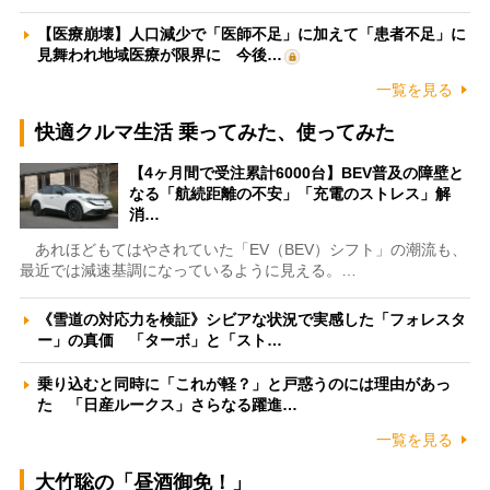
【医療崩壊】人口減少で「医師不足」に加えて「患者不足」に
見舞われ地域医療が限界に 今後…
一覧を見る
快適クルマ生活 乗ってみた、使ってみた
【4ヶ月間で受注累計6000台】BEV普及の障壁と
なる「航続距離の不安」「充電のストレス」解
消…
あれほどもてはやされていた「EV（BEV）シフト」の潮流も、
最近では減速基調になっているように見える。…
《雪道の対応力を検証》シビアな状況で実感した「フォレスタ
ー」の真価 「ターボ」と「スト…
乗り込むと同時に「これが軽？」と戸惑うのには理由があっ
た 「日産ルークス」さらなる躍進…
一覧を見る
大竹聡の「昼酒御免！」