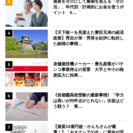
資産をゼロにして最期を迎える「ゼロ
3
活」、年代別・計画的にお金を使うポ
イント 6…
【天下統一を見据えた豊臣兄弟の経済
4
政策】秀吉が弟・秀長を紀伊に転封し
た納得の事情…
老舗遊技機メーカー・豊丸産業がパチ
5
ンコ事業停止の背景 大手と中小の格
差拡大に拍車…
《首都圏高校受験の最新事情》「学力
6
は高いが内申点がとれない」生徒はど
う戦う？ 東…
【資産10億円超・かんちさんが厳
7
選！】「キオクシアの次」に資金が流