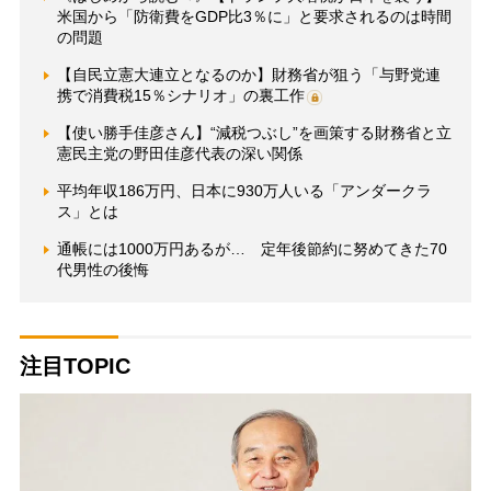
米国から「防衛費をGDP比3％に」と要求されるのは時間
の問題
【自民立憲大連立となるのか】財務省が狙う「与野党連
携で消費税15％シナリオ」の裏工作
【使い勝手佳彦さん】“減税つぶし”を画策する財務省と立
憲民主党の野田佳彦代表の深い関係
平均年収186万円、日本に930万人いる「アンダークラ
ス」とは
通帳には1000万円あるが… 定年後節約に努めてきた70
代男性の後悔
注目TOPIC