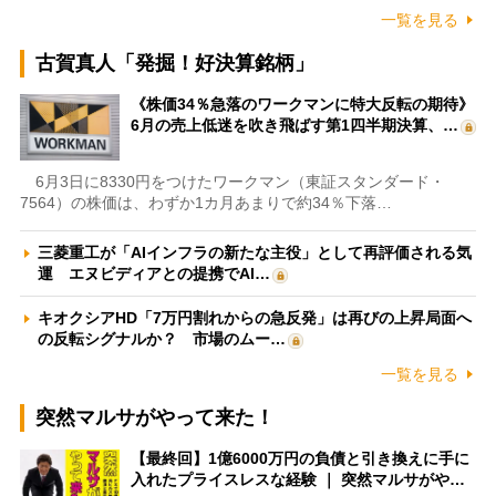
一覧を見る
古賀真人「発掘！好決算銘柄」
《株価34％急落のワークマンに特大反転の期待》
6月の売上低迷を吹き飛ばす第1四半期決算、…
6月3日に8330円をつけたワークマン（東証スタンダード・
7564）の株価は、わずか1カ月あまりで約34％下落…
三菱重工が「AIインフラの新たな主役」として再評価される気
運 エヌビディアとの提携でAI…
キオクシアHD「7万円割れからの急反発」は再びの上昇局面へ
の反転シグナルか？ 市場のムー…
一覧を見る
突然マルサがやって来た！
【最終回】1億6000万円の負債と引き換えに手に
入れたプライスレスな経験 ｜ 突然マルサがや…