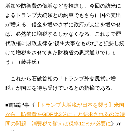
増加や防衛費の倍増などを推進し、今回の訪米に
よるトランプ大統領との約束でもさらに国の支出
が増える。借金を増やさずに政府が支出を増やせ
ば、必然的に増税するしかなくなる。これまで歴
代政権に財政規律を“後生大事なものだ”と強要し続
けて増税をさせてきた財務省の思惑通りでしょ
う」（藤井氏）
これから石破首相の「トランプ外交尻拭い増
税」が国民を待ち受けているとの指摘である。
■前編記事《
【トランプ大増税が日本を襲う】米国
から「防衛費をGDP比3％に」と要求されるのは時
間の問題 消費税で賄えば税率12％が必要に
》か