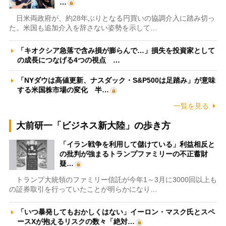
…
日米両政府が、約28年ぶりとなる円買いの協調介入に踏み切っ
た。米国も追加介入を辞さない姿勢を示して…
「キオクシア急落で含み損が膨らんで…」損失を投資家として
の成長につなげる4つの視点 …
「NYダウは高値更新、ナスダック・S&P500は足踏み」が意味
する米国株市場の変化 半…
一覧を見る
大前研一「ビジネス新大陸」の歩き方
「イラン戦争を利用して儲けている」利益相反と
の批判が強まるトランプファミリーの不正蓄財
疑…
トランプ大統領のファミリー信託が今年1～3月に3000回以上も
の証券取引を行っていたことが明らかになり…
「いつ暴発してもおかしくはない」イーロン・マスク氏とスペ
ースXが抱えるリスクの数々「絶対…