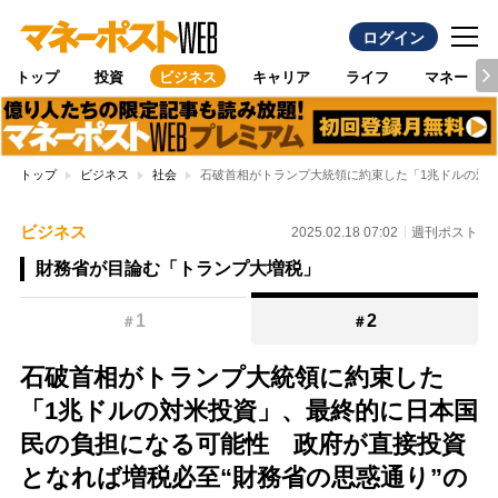
ログイン
トップ
投資
ビジネス
キャリア
ライフ
マネー
トップ
ビジネス
社会
石破首相がトランプ大統領に約束した「1兆ドルの対
ビジネス
2025.02.18 07:02
週刊ポスト
財務省が目論む「トランプ大増税」
1
2
＃
＃
石破首相がトランプ大統領に約束した
「1兆ドルの対米投資」、最終的に日本国
民の負担になる可能性 政府が直接投資
となれば増税必至“財務省の思惑通り”の