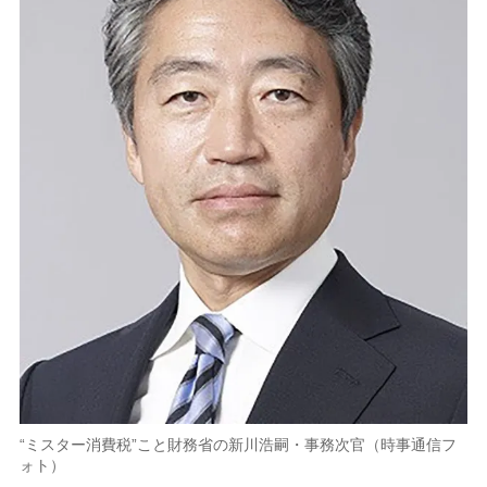
“ミスター消費税”こと財務省の新川浩嗣・事務次官（時事通信フ
ォト）