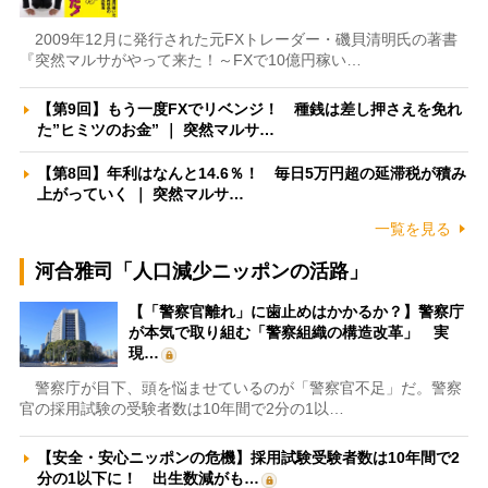
2009年12月に発行された元FXトレーダー・磯貝清明氏の著書
『突然マルサがやって来た！～FXで10億円稼い…
【第9回】もう一度FXでリベンジ！ 種銭は差し押さえを免れ
た”ヒミツのお金” ｜ 突然マルサ…
【第8回】年利はなんと14.6％！ 毎日5万円超の延滞税が積み
上がっていく ｜ 突然マルサ…
一覧を見る
河合雅司「人口減少ニッポンの活路」
【「警察官離れ」に歯止めはかかるか？】警察庁
が本気で取り組む「警察組織の構造改革」 実
現…
警察庁が目下、頭を悩ませているのが「警察官不足」だ。警察
官の採用試験の受験者数は10年間で2分の1以…
【安全・安心ニッポンの危機】採用試験受験者数は10年間で2
分の1以下に！ 出生数減がも…