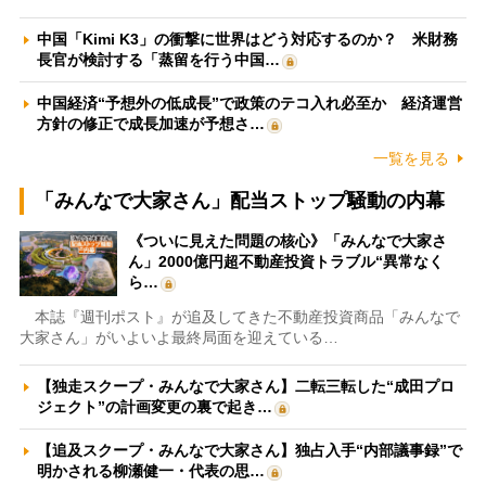
中国「Kimi K3」の衝撃に世界はどう対応するのか？ 米財務
長官が検討する「蒸留を行う中国…
中国経済“予想外の低成長”で政策のテコ入れ必至か 経済運営
方針の修正で成長加速が予想さ…
一覧を見る
「みんなで大家さん」配当ストップ騒動の内幕
《ついに見えた問題の核心》「みんなで大家さ
ん」2000億円超不動産投資トラブル“異常なく
ら…
本誌『週刊ポスト』が追及してきた不動産投資商品「みんなで
大家さん」がいよいよ最終局面を迎えている…
【独走スクープ・みんなで大家さん】二転三転した“成田プロ
ジェクト”の計画変更の裏で起き…
【追及スクープ・みんなで大家さん】独占入手“内部議事録”で
明かされる柳瀬健一・代表の思…