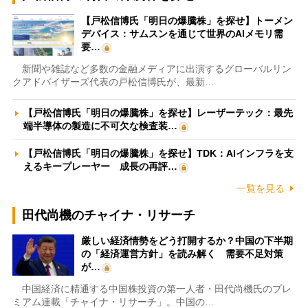
【戸松信博氏「明日の爆騰株」を探せ】トーメン
デバイス：サムスンを通じて世界のAIメモリ需
要…
新聞や雑誌など多数の金融メディアに出演するグローバルリン
クアドバイザーズ代表の戸松信博氏が、最新…
【戸松信博氏「明日の爆騰株」を探せ】レーザーテック：最先
端半導体の製造に不可欠な検査装…
【戸松信博氏「明日の爆騰株」を探せ】TDK：AIインフラを支
えるキープレーヤー 成長の再評…
一覧を見る
田代尚機のチャイナ・リサーチ
厳しい経済情勢をどう打開するか？中国の下半期
の「経済運営方針」を読み解く 需要不足対策
が…
中国経済に精通する中国株投資の第一人者・田代尚機氏のプレ
ミアム連載「チャイナ・リサーチ」。中国の…