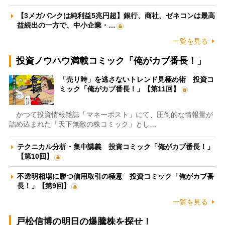
【3メガバンクは純利益5兆円超】銀行、商社、ゼネコンは最高
益続出の一方で、中小企業・…
一覧を見る
投資ノウハウ満載コミック「俺がカブ番長！」
「売り時」を逃さないトレンド見極め術 投資コ
ミック「俺がカブ番長！」【第11回】
かつて投資情報雑誌「マネーポスト」にて、圧倒的な情報量が
詰め込まれた「天下無敵の株コミック」とし…
テクニカル分析・集中講義 投資コミック「俺がカブ番長！」
【第10回】
不透明相場に勝つ信用取引の極意 投資コミック「俺がカブ番
長！」【第9回】
一覧を見る
戸松信博の明日の爆騰株を探せ！