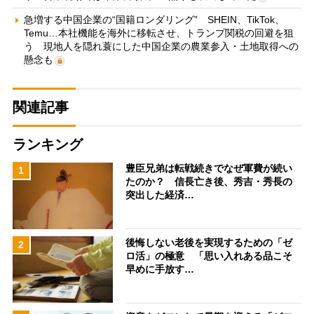
急増する中国企業の“国籍ロンダリング” SHEIN、TikTok、
Temu…本社機能を海外に移転させ、トランプ関税の回避を狙
う 現地人を隠れ蓑にした中国企業の農業参入・土地取得への
懸念も
関連記事
ランキング
豊臣兄弟は転戦続きでなぜ軍費が続い
1
たのか？ 信長亡き後、秀吉・秀長の
突出した経済…
後悔しない老後を実現するための「ゼ
2
ロ活」の極意 「思い入れある品こそ
早めに手放す…