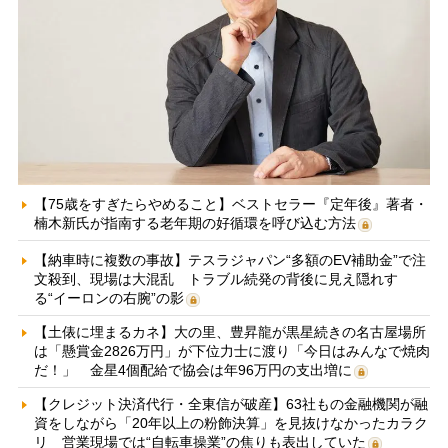
【75歳をすぎたらやめること】ベストセラー『定年後』著者・
楠木新氏が指南する老年期の好循環を呼び込む方法
【納車時に複数の事故】テスラジャパン“多額のEV補助金”で注
文殺到、現場は大混乱 トラブル続発の背後に見え隠れす
る“イーロンの右腕”の影
【土俵に埋まるカネ】大の里、豊昇龍が黒星続きの名古屋場所
は「懸賞金2826万円」が下位力士に渡り「今日はみんなで焼肉
だ！」 金星4個配給で協会は年96万円の支出増に
【クレジット決済代行・全東信が破産】63社もの金融機関が融
資をしながら「20年以上の粉飾決算」を見抜けなかったカラク
リ 営業現場では“自転車操業”の焦りも表出していた