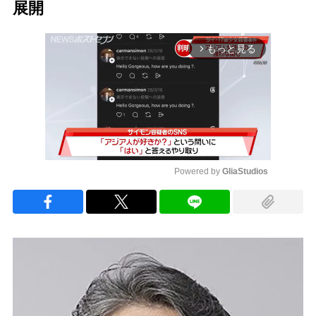
展開
もっと見る
arrow_forward_ios
Powered by 
GliaStudios
Mute