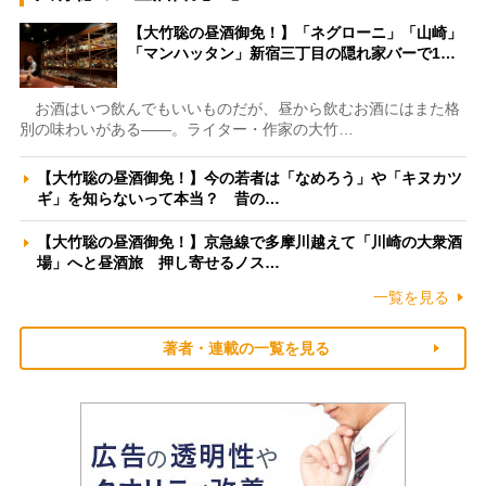
【大竹聡の昼酒御免！】「ネグローニ」「山崎」
「マンハッタン」新宿三丁目の隠れ家バーで1…
お酒はいつ飲んでもいいものだが、昼から飲むお酒にはまた格
別の味わいがある――。ライター・作家の大竹…
【大竹聡の昼酒御免！】今の若者は「なめろう」や「キヌカツ
ギ」を知らないって本当？ 昔の…
【大竹聡の昼酒御免！】京急線で多摩川越えて「川崎の大衆酒
場」へと昼酒旅 押し寄せるノス…
一覧を見る
著者・連載の一覧を見る