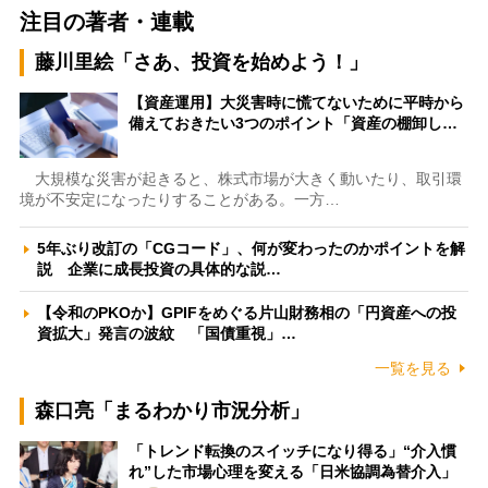
注目の著者・連載
藤川里絵「さあ、投資を始めよう！」
【資産運用】大災害時に慌てないために平時から
備えておきたい3つのポイント「資産の棚卸し…
大規模な災害が起きると、株式市場が大きく動いたり、取引環
境が不安定になったりすることがある。一方…
5年ぶり改訂の「CGコード」、何が変わったのかポイントを解
説 企業に成長投資の具体的な説…
【令和のPKOか】GPIFをめぐる片山財務相の「円資産への投
資拡大」発言の波紋 「国債重視」…
一覧を見る
森口亮「まるわかり市況分析」
「トレンド転換のスイッチになり得る」“介入慣
れ”した市場心理を変える「日米協調為替介入」