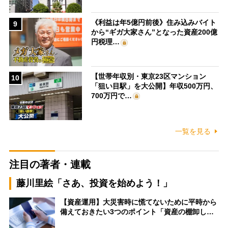
《利益は年5億円前後》住み込みバイト
9
から“ギガ大家さん”となった資産200億
円税理…
【世帯年収別・東京23区マンション
10
「狙い目駅」を大公開】年収500万円、
700万円で…
一覧を見る
注目の著者・連載
藤川里絵「さあ、投資を始めよう！」
【資産運用】大災害時に慌てないために平時から
備えておきたい3つのポイント「資産の棚卸し…