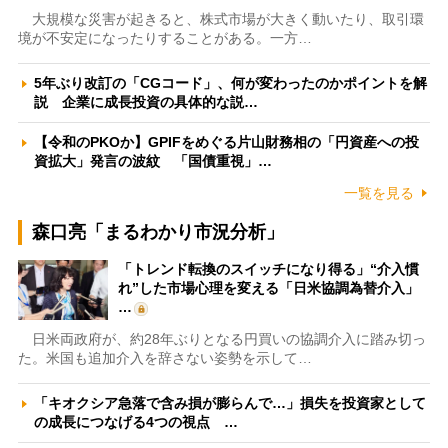
大規模な災害が起きると、株式市場が大きく動いたり、取引環
境が不安定になったりすることがある。一方…
5年ぶり改訂の「CGコード」、何が変わったのかポイントを解
説 企業に成長投資の具体的な説…
【令和のPKOか】GPIFをめぐる片山財務相の「円資産への投
資拡大」発言の波紋 「国債重視」…
一覧を見る
森口亮「まるわかり市況分析」
「トレンド転換のスイッチになり得る」“介入慣
れ”した市場心理を変える「日米協調為替介入」
…
日米両政府が、約28年ぶりとなる円買いの協調介入に踏み切っ
た。米国も追加介入を辞さない姿勢を示して…
「キオクシア急落で含み損が膨らんで…」損失を投資家として
の成長につなげる4つの視点 …