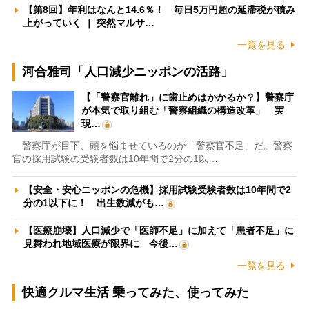
【第8回】年利はなんと14.6％！ 毎日5万円超の延滞税が積み
上がっていく ｜ 突然マルサ…
一覧を見る
河合雅司「人口減少ニッポンの活路」
【「警察官離れ」に歯止めはかかるか？】警察庁
が本気で取り組む「警察組織の構造改革」 実
現…
警察庁が目下、頭を悩ませているのが「警察官不足」だ。警察
官の採用試験の受験者数は10年間で2分の1以…
【安全・安心ニッポンの危機】採用試験受験者数は10年間で2
分の1以下に！ 出生数減がも…
【医療崩壊】人口減少で「医師不足」に加えて「患者不足」に
見舞われ地域医療が限界に 今後…
一覧を見る
快適クルマ生活 乗ってみた、使ってみた