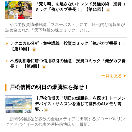
「売り時」を逃さないトレンド見極め術 投資コ
ミック「俺がカブ番長！」【第11回】
かつて投資情報雑誌「マネーポスト」にて、圧倒的な情報量が
詰め込まれた「天下無敵の株コミック」とし…
テクニカル分析・集中講義 投資コミック「俺がカブ番長！」
【第10回】
不透明相場に勝つ信用取引の極意 投資コミック「俺がカブ番
長！」【第9回】
一覧を見る
戸松信博の明日の爆騰株を探せ！
【戸松信博氏「明日の爆騰株」を探せ】トーメン
デバイス：サムスンを通じて世界のAIメモリ需
要…
新聞や雑誌など多数の金融メディアに出演するグローバルリン
クアドバイザーズ代表の戸松信博氏が、最新…