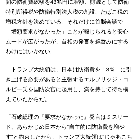
間の防衛費総額を43兆円に増額、財源として防衛
特別所得税や防衛特別法人税の創設、たばこ税の
増税方針を決めている。それだけに首脳会談で
「増額要求がなかった」ことが報じられると安心
ムードが広がったが、首相の発言を鵜呑みにする
わけにはいかない。
トランプ大統領は、日本は防衛費を「3％」に引
き上げる必要があると主張するエルブリッジ・コ
ルビー氏を国防次官に起用し、満を持して待ち構
えていたからだ。
「石破総理の『要求がなかった』発言はミスリー
ド。あらかじめ日本から“自主的に防衛費を増や
す”と約束したから、トランプ大統領は“じゃあこち