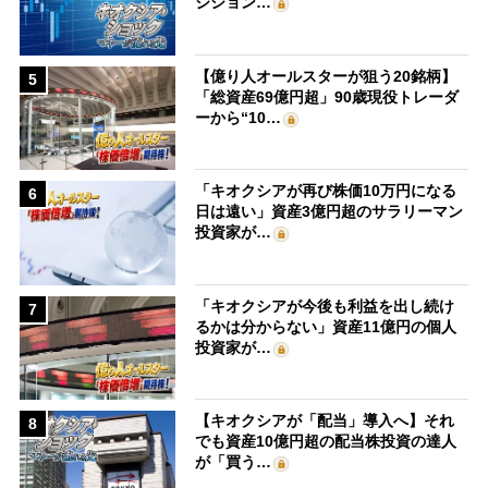
ジション…
【億り人オールスターが狙う20銘柄】
5
「総資産69億円超」90歳現役トレーダ
ーから“10…
「キオクシアが再び株価10万円になる
6
日は遠い」資産3億円超のサラリーマン
投資家が…
「キオクシアが今後も利益を出し続け
7
るかは分からない」資産11億円の個人
投資家が…
【キオクシアが「配当」導入へ】それ
8
でも資産10億円超の配当株投資の達人
が「買う…