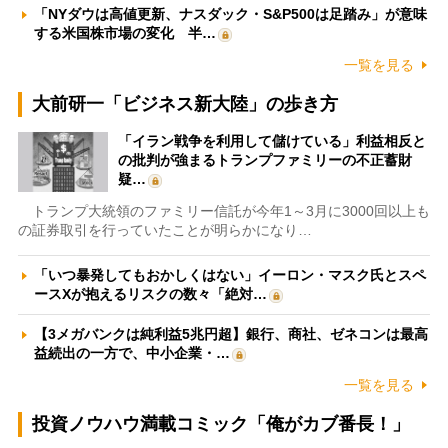
「NYダウは高値更新、ナスダック・S&P500は足踏み」が意味
する米国株市場の変化 半…
一覧を見る
大前研一「ビジネス新大陸」の歩き方
「イラン戦争を利用して儲けている」利益相反と
の批判が強まるトランプファミリーの不正蓄財
疑…
トランプ大統領のファミリー信託が今年1～3月に3000回以上も
の証券取引を行っていたことが明らかになり…
「いつ暴発してもおかしくはない」イーロン・マスク氏とスペ
ースXが抱えるリスクの数々「絶対…
【3メガバンクは純利益5兆円超】銀行、商社、ゼネコンは最高
益続出の一方で、中小企業・…
一覧を見る
投資ノウハウ満載コミック「俺がカブ番長！」