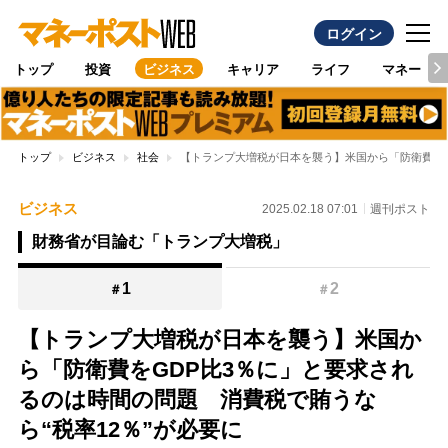
ログイン
トップ
投資
ビジネス
キャリア
ライフ
マネー
トップ
ビジネス
社会
【トランプ大増税が日本を襲う】米国から「防衛費をG
ビジネス
2025.02.18 07:01
週刊ポスト
財務省が目論む「トランプ大増税」
1
2
＃
＃
【トランプ大増税が日本を襲う】米国か
ら「防衛費をGDP比3％に」と要求され
るのは時間の問題 消費税で賄うな
ら“税率12％”が必要に