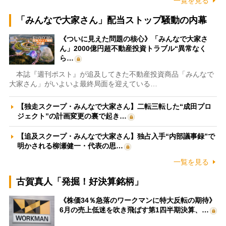
一覧を見る
「みんなで大家さん」配当ストップ騒動の内幕
《ついに見えた問題の核心》「みんなで大家さ
ん」2000億円超不動産投資トラブル“異常なく
ら…
本誌『週刊ポスト』が追及してきた不動産投資商品「みんなで
大家さん」がいよいよ最終局面を迎えている…
【独走スクープ・みんなで大家さん】二転三転した“成田プロ
ジェクト”の計画変更の裏で起き…
【追及スクープ・みんなで大家さん】独占入手“内部議事録”で
明かされる柳瀬健一・代表の思…
一覧を見る
古賀真人「発掘！好決算銘柄」
《株価34％急落のワークマンに特大反転の期待》
6月の売上低迷を吹き飛ばす第1四半期決算、…