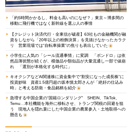
「約5時間かかるし、料金も高いのになぜ？」東京～博多間の
移動に飛行機ではなく新幹線を選ぶ人の事情
【クレジット決済代行・全東信が破産】63社もの金融機関が融
資をしながら「20年以上の粉飾決算」を見抜けなかったカラク
リ 営業現場では“自転車操業”の焦りも表出していた
小学生に人気の「シール流通事情」に変調 「ボンドロ」は依
然品薄状態が続くが、模倣品や類似品が大量流通し一部で値崩
れ 「選別が本格化する時代に」
キオクシアなどAI関連株に資金集中で“割安になった成長株”に
投資妙味 資産1.5億円超の坂本慎太郎さんが「絶好の仕込み
時」と考える防衛・食品銘柄を紹介
急増する中国企業の“国籍ロンダリング” SHEIN、TikTok、
Temu…本社機能を海外に移転させ、トランプ関税の回避を狙
う 現地人を隠れ蓑にした中国企業の農業参入・土地取得への
懸念も