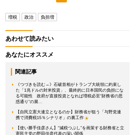
増税
政治
負担増
あわせて読みたい
あなたにオススメ
関連記事
《つづきを読む→》石破首相がトランプ大統領に約束し
た「1兆ドルの対米投資」、最終的に日本国民の負担にな
る可能性 政府が直接投資となれば増税必至“財務省の思
惑通り”の展…
【自民立憲大連立となるのか】財務省が狙う「与野党連
携で消費税15％シナリオ」の裏工作
【使い勝手佳彦さん】“減税つぶし”を画策する財務省と立
憲民主党の野田佳彦代表の深い関係