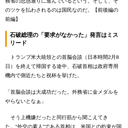
務省の思惑通りに進んでいるという。そして、そ
のツケを払わされるのは国民なのだ。【前後編の
前編】
石破総理の「要求がなかった」発言はミス
リード
トランプ米大統領との首脳会談（日本時間2月8
日）を終えて帰国する途中、石破首相は政府専用
機内で側近たちと祝杯を挙げた。
「首脳会談は大成功だった。外務省に金メダルを
やらないとなぁ」
そう上機嫌だったと同行筋から聞こえてき
た。“外交の素人”である首相は、米国との約束が国