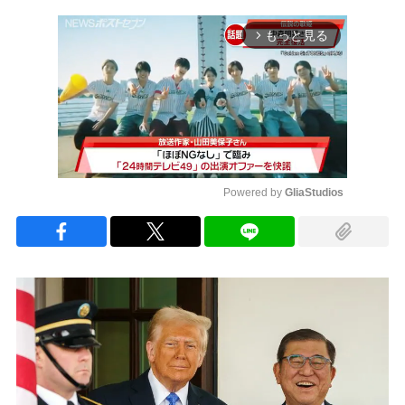
もっと見る
arrow_forward_ios
Powered by 
GliaStudios
Mute