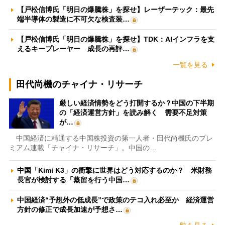
【戸松信博氏「明日の爆騰株」を探せ】レーザーテック：最先
端半導体の製造に不可欠な検査装…
【戸松信博氏「明日の爆騰株」を探せ】TDK：AIインフラを支
えるキープレーヤー 成長の再評…
一覧を見る
田代尚機のチャイナ・リサーチ
厳しい経済情勢をどう打開するか？中国の下半期
の「経済運営方針」を読み解く 需要不足対策
が…
中国経済に精通する中国株投資の第一人者・田代尚機氏のプレ
ミアム連載「チャイナ・リサーチ」。中国の…
中国「Kimi K3」の衝撃に世界はどう対応するのか？ 米財務
長官が検討する「蒸留を行う中国…
中国経済“予想外の低成長”で政策のテコ入れ必至か 経済運営
方針の修正で成長加速が予想さ…