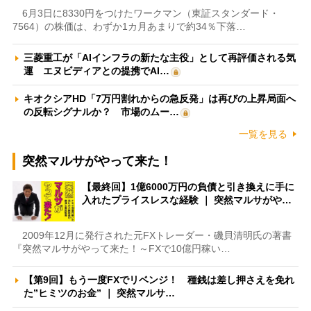
6月3日に8330円をつけたワークマン（東証スタンダード・
7564）の株価は、わずか1カ月あまりで約34％下落…
三菱重工が「AIインフラの新たな主役」として再評価される気
運 エヌビディアとの提携でAI…
キオクシアHD「7万円割れからの急反発」は再びの上昇局面へ
の反転シグナルか？ 市場のムー…
一覧を見る
突然マルサがやって来た！
【最終回】1億6000万円の負債と引き換えに手に
入れたプライスレスな経験 ｜ 突然マルサがや…
2009年12月に発行された元FXトレーダー・磯貝清明氏の著書
『突然マルサがやって来た！～FXで10億円稼い…
【第9回】もう一度FXでリベンジ！ 種銭は差し押さえを免れ
た”ヒミツのお金” ｜ 突然マルサ…