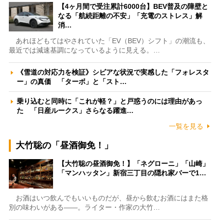
【4ヶ月間で受注累計6000台】BEV普及の障壁と
なる「航続距離の不安」「充電のストレス」解
消…
あれほどもてはやされていた「EV（BEV）シフト」の潮流も、
最近では減速基調になっているように見える。…
《雪道の対応力を検証》シビアな状況で実感した「フォレスタ
ー」の真価 「ターボ」と「スト…
乗り込むと同時に「これが軽？」と戸惑うのには理由があっ
た 「日産ルークス」さらなる躍進…
一覧を見る
大竹聡の「昼酒御免！」
【大竹聡の昼酒御免！】「ネグローニ」「山崎」
「マンハッタン」新宿三丁目の隠れ家バーで1…
お酒はいつ飲んでもいいものだが、昼から飲むお酒にはまた格
別の味わいがある――。ライター・作家の大竹…