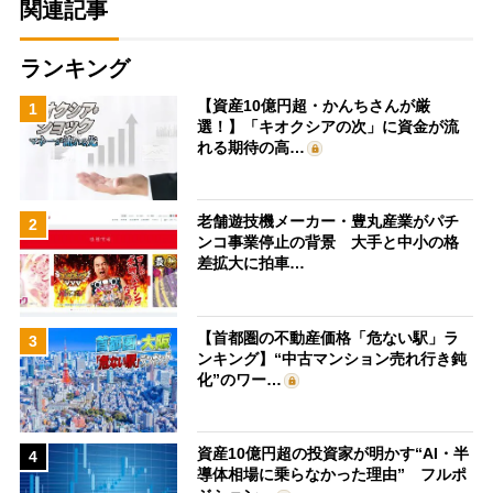
関連記事
ランキング
【資産10億円超・かんちさんが厳
1
選！】「キオクシアの次」に資金が流
れる期待の高…
老舗遊技機メーカー・豊丸産業がパチ
2
ンコ事業停止の背景 大手と中小の格
差拡大に拍車…
【首都圏の不動産価格「危ない駅」ラ
3
ンキング】“中古マンション売れ行き鈍
化”のワー…
資産10億円超の投資家が明かす“AI・半
4
導体相場に乗らなかった理由” フルポ