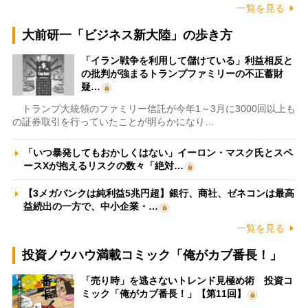
一覧を見る
大前研一「ビジネス新大陸」の歩き方
「イラン戦争を利用して儲けている」利益相反と
の批判が強まるトランプファミリーの不正蓄財
疑…
トランプ大統領のファミリー信託が今年1～3月に3000回以上も
の証券取引を行っていたことが明らかになり…
「いつ暴発してもおかしくはない」イーロン・マスク氏とスペ
ースXが抱えるリスクの数々「絶対…
【3メガバンクは純利益5兆円超】銀行、商社、ゼネコンは最高
益続出の一方で、中小企業・…
一覧を見る
投資ノウハウ満載コミック「俺がカブ番長！」
「売り時」を逃さないトレンド見極め術 投資コ
ミック「俺がカブ番長！」【第11回】