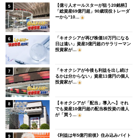
【億り人オールスターが狙う20銘柄】
5
「総資産69億円超」90歳現役トレーダ
ーから“10…
「キオクシアが再び株価10万円になる
6
日は遠い」資産3億円超のサラリーマン
投資家が…
「キオクシアが今後も利益を出し続け
7
るかは分からない」資産11億円の個人
投資家が…
【キオクシアが「配当」導入へ】それ
8
でも資産10億円超の配当株投資の達人
が「買う…
《利益は年5億円前後》住み込みバイト
9