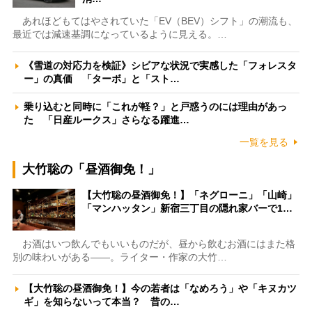
あれほどもてはやされていた「EV（BEV）シフト」の潮流も、
最近では減速基調になっているように見える。…
《雪道の対応力を検証》シビアな状況で実感した「フォレスタ
ー」の真価 「ターボ」と「スト…
乗り込むと同時に「これが軽？」と戸惑うのには理由があっ
た 「日産ルークス」さらなる躍進…
一覧を見る
大竹聡の「昼酒御免！」
【大竹聡の昼酒御免！】「ネグローニ」「山崎」
「マンハッタン」新宿三丁目の隠れ家バーで1…
お酒はいつ飲んでもいいものだが、昼から飲むお酒にはまた格
別の味わいがある――。ライター・作家の大竹…
【大竹聡の昼酒御免！】今の若者は「なめろう」や「キヌカツ
ギ」を知らないって本当？ 昔の…