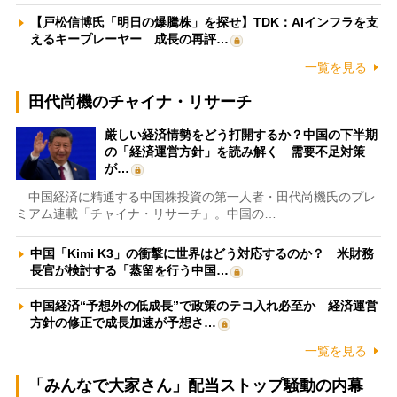
【戸松信博氏「明日の爆騰株」を探せ】TDK：AIインフラを支
えるキープレーヤー 成長の再評…
一覧を見る
田代尚機のチャイナ・リサーチ
厳しい経済情勢をどう打開するか？中国の下半期
の「経済運営方針」を読み解く 需要不足対策
が…
中国経済に精通する中国株投資の第一人者・田代尚機氏のプレ
ミアム連載「チャイナ・リサーチ」。中国の…
中国「Kimi K3」の衝撃に世界はどう対応するのか？ 米財務
長官が検討する「蒸留を行う中国…
中国経済“予想外の低成長”で政策のテコ入れ必至か 経済運営
方針の修正で成長加速が予想さ…
一覧を見る
「みんなで大家さん」配当ストップ騒動の内幕