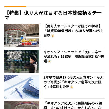
【特集】億り人が注目する日本株銘柄＆テー
マ
【億り人オールスターが狙う20銘柄】
「総資産69億円超」の10人が選んだ注
目株
キオクシア・ショックで「次にマネー
が流れる」16銘柄 凄腕投資家3名が厳
選
2年弱で資産17.5倍の元証券マン・かぶ
カブキ氏が「キオクシア急落で次に狙
う」5銘柄を公開
「キオクシアの次」に急騰期待の22銘
柄 まつのすけさん、かんちさん、な