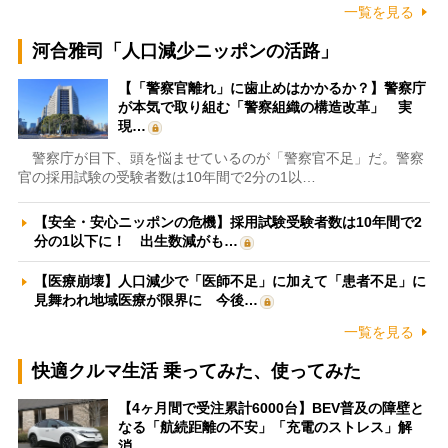
一覧を見る
河合雅司「人口減少ニッポンの活路」
【「警察官離れ」に歯止めはかかるか？】警察庁
が本気で取り組む「警察組織の構造改革」 実
現…
警察庁が目下、頭を悩ませているのが「警察官不足」だ。警察
官の採用試験の受験者数は10年間で2分の1以…
【安全・安心ニッポンの危機】採用試験受験者数は10年間で2
分の1以下に！ 出生数減がも…
【医療崩壊】人口減少で「医師不足」に加えて「患者不足」に
見舞われ地域医療が限界に 今後…
一覧を見る
快適クルマ生活 乗ってみた、使ってみた
【4ヶ月間で受注累計6000台】BEV普及の障壁と
なる「航続距離の不安」「充電のストレス」解
消…