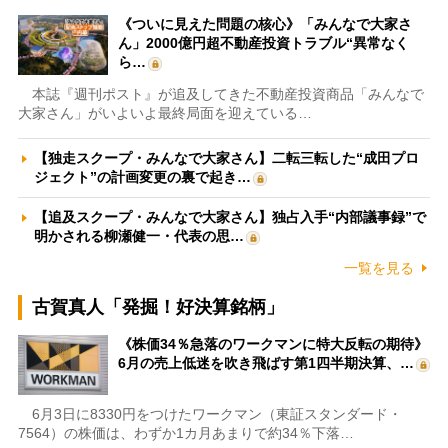
《ついに見えた問題の核心》「みんなで大家さ
ん」2000億円超不動産投資トラブル“異常なく
ら…
本誌『週刊ポスト』が追及してきた不動産投資商品「みんなで
大家さん」がいよいよ最終局面を迎えている…
【独走スクープ・みんなで大家さん】二転三転した“成田プロ
ジェクト”の計画変更の裏で起き…
【追及スクープ・みんなで大家さん】独占入手“内部議事録”で
明かされる柳瀬健一・代表の思…
一覧を見る
古賀真人「発掘！好決算銘柄」
《株価34％急落のワークマンに特大反転の期待》
6月の売上低迷を吹き飛ばす第1四半期決算、…
6月3日に8330円をつけたワークマン（東証スタンダード・
7564）の株価は、わずか1カ月あまりで約34％下落…