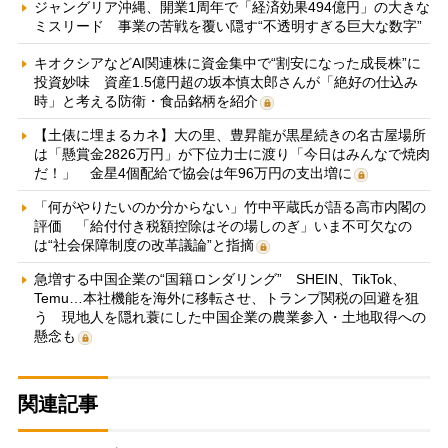
ジャングリア沖縄、開業1周年で「経済効果494億円」の大きな
ミスリード 事業の苦戦を覆い隠す“不透明すぎる巨大な数字”
キオクシアなどAI関連株に資金集中で“割安になった成長株”に
投資妙味 資産1.5億円超の坂本慎太郎さんが「絶好の仕込み
時」と考える防衛・食品銘柄を紹介
【土俵に埋まるカネ】大の里、豊昇龍が黒星続きの名古屋場所
は「懸賞金2826万円」が下位力士に渡り「今日はみんなで焼肉
だ！」 金星4個配給で協会は年96万円の支出増に
「何がやりたいのか分からない」竹中平蔵氏が語る高市内閣の
評価 「給付付き税額控除はその場しのぎ」いま不可欠なの
は“社会保障制度の改革議論”と指摘
急増する中国企業の“国籍ロンダリング” SHEIN、TikTok、
Temu…本社機能を海外に移転させ、トランプ関税の回避を狙
う 現地人を隠れ蓑にした中国企業の農業参入・土地取得への
懸念も
関連記事