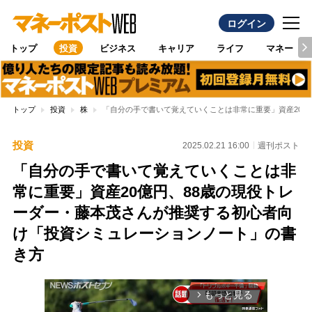
ログイン
トップ
投資
ビジネス
キャリア
ライフ
マネー
トップ
投資
株
「自分の手で書いて覚えていくことは非常に重要」資産20億
投資
2025.02.21 16:00
週刊ポスト
「自分の手で書いて覚えていくことは非
常に重要」資産20億円、88歳の現役トレ
ーダー・藤本茂さんが推奨する初心者向
け「投資シミュレーションノート」の書
き方
もっと見る
arrow_forward_ios