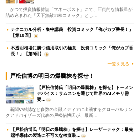
かつて投資情報雑誌「マネーポスト」にて、圧倒的な情報量が
詰め込まれた「天下無敵の株コミック」とし…
テクニカル分析・集中講義 投資コミック「俺がカブ番長！」
【第10回】
不透明相場に勝つ信用取引の極意 投資コミック「俺がカブ番
長！」【第9回】
一覧を見る
戸松信博の明日の爆騰株を探せ！
【戸松信博氏「明日の爆騰株」を探せ】トーメン
デバイス：サムスンを通じて世界のAIメモリ需
要…
新聞や雑誌など多数の金融メディアに出演するグローバルリン
クアドバイザーズ代表の戸松信博氏が、最新…
【戸松信博氏「明日の爆騰株」を探せ】レーザーテック：最先
端半導体の製造に不可欠な検査装…