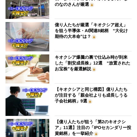
のなのさんが厳選
億り人たちが厳選「キオクシア超え」
を狙う半導体・AI関連8銘柄 “大化け
期待の大本命”は？
キオクシア爆騰の裏で仕込み時が到来
した「割安成長株」12選 “放置された
お宝株”を厳選解説
【キオクシアと同じ構図】億り人たち
が注目する「親会社よりも成長しうる
子会社銘柄」9選
【億り人たちが狙う「第2のキオクシ
ア」11選】注目の「IPOセカンダリー投
資銘柄」を一挙紹介