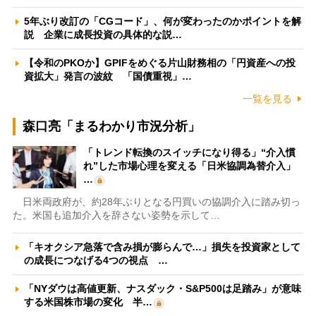
5年ぶり改訂の「CGコード」、何が変わったのかポイントを解
説 企業に成長投資の具体的な説…
【令和のPKOか】GPIFをめぐる片山財務相の「円資産への投
資拡大」発言の波紋 「国債重視」…
一覧を見る
森口亮「まるわかり市況分析」
「トレンド転換のスイッチになり得る」“介入慣
れ”した市場心理を変える「日米協調為替介入」
…
日米両政府が、約28年ぶりとなる円買いの協調介入に踏み切っ
た。米国も追加介入を辞さない姿勢を示して…
「キオクシア急落で含み損が膨らんで…」損失を投資家として
の成長につなげる4つの視点 …
「NYダウは高値更新、ナスダック・S&P500は足踏み」が意味
する米国株市場の変化 半…