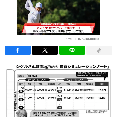
Powered by 
GliaStudios
Mute