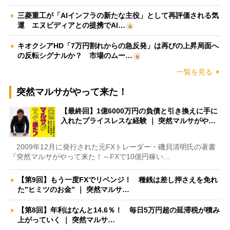
三菱重工が「AIインフラの新たな主役」として再評価される気
運 エヌビディアとの提携でAI…
キオクシアHD「7万円割れからの急反発」は再びの上昇局面へ
の反転シグナルか？ 市場のムー…
一覧を見る
突然マルサがやって来た！
【最終回】1億6000万円の負債と引き換えに手に
入れたプライスレスな経験 ｜ 突然マルサがや…
2009年12月に発行された元FXトレーダー・磯貝清明氏の著書
『突然マルサがやって来た！～FXで10億円稼い…
【第9回】もう一度FXでリベンジ！ 種銭は差し押さえを免れ
た”ヒミツのお金” ｜ 突然マルサ…
【第8回】年利はなんと14.6％！ 毎日5万円超の延滞税が積み
上がっていく ｜ 突然マルサ…