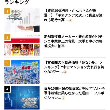
ランキング
【資産10億円超・かんちさんが厳
1
選！】「キオクシアの次」に資金が流
れる期待の高…
老舗遊技機メーカー・豊丸産業がパチ
2
ンコ事業停止の背景 大手と中小の格
差拡大に拍車…
【首都圏の不動産価格「危ない駅」ラ
3
ンキング】“中古マンション売れ行き鈍
化”のワー…
資産10億円超の投資家が明かす“AI・半
4
導体相場に乗らなかった理由” フルポ
ジション…