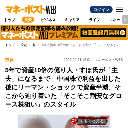
ログイン
トップ
投資
ビジネス
キャリア
ライフ
マネー
トップ
投資
株
5年で資産10倍の億り人・すぽ氏が「主夫」になるまで 
投資
2025.02.21 16:01
マネーポストWEB
5年で資産10倍の億り人・すぽ氏が「主
夫」になるまで 中国株で利益を出した
後にリーマン・ショックで資産半減、そ
こから辿り着いた「そこそこ割安なグロ
ース株狙い」のスタイル
もっと見る
arrow_forward_ios