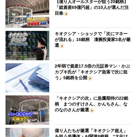
【億り人オールスターが狙う20銘柄】
「総資産69億円超」の10人が選んだ注
目株
キオクシア・ショックで「次にマネー
が流れる」16銘柄 凄腕投資家3名が厳
選
2年弱で資産17.5倍の元証券マン・かぶ
カブキ氏が「キオクシア急落で次に狙
う」5銘柄を公開
「キオクシアの次」に急騰期待の22銘
柄 まつのすけさん、かんちさん、な
のなのさんが厳選
億り人たちが厳選「キオクシア超え」
を狙う半導体・AI関連8銘柄 “大化け