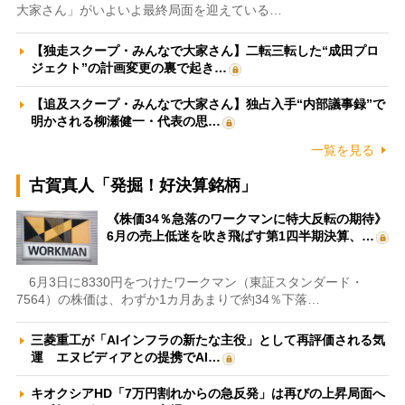
大家さん」がいよいよ最終局面を迎えている…
【独走スクープ・みんなで大家さん】二転三転した“成田プロ
ジェクト”の計画変更の裏で起き…
【追及スクープ・みんなで大家さん】独占入手“内部議事録”で
明かされる柳瀬健一・代表の思…
一覧を見る
古賀真人「発掘！好決算銘柄」
《株価34％急落のワークマンに特大反転の期待》
6月の売上低迷を吹き飛ばす第1四半期決算、…
6月3日に8330円をつけたワークマン（東証スタンダード・
7564）の株価は、わずか1カ月あまりで約34％下落…
三菱重工が「AIインフラの新たな主役」として再評価される気
運 エヌビディアとの提携でAI…
キオクシアHD「7万円割れからの急反発」は再びの上昇局面へ