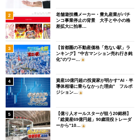
老舗遊技機メーカー・豊丸産業がパチ
2
ンコ事業停止の背景 大手と中小の格
差拡大に拍車…
【首都圏の不動産価格「危ない駅」ラ
3
ンキング】“中古マンション売れ行き鈍
化”のワー…
資産10億円超の投資家が明かす“AI・半
4
導体相場に乗らなかった理由” フルポ
ジション…
【億り人オールスターが狙う20銘柄】
5
「総資産69億円超」90歳現役トレーダ
ーから“10…