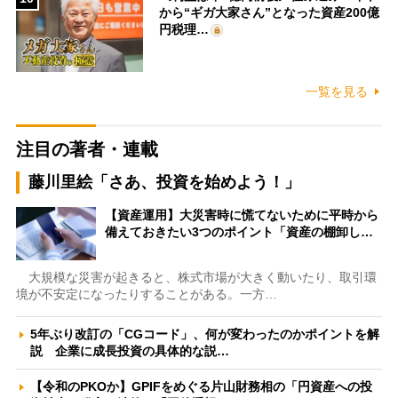
から“ギガ大家さん”となった資産200億
円税理…
一覧を見る
注目の著者・連載
藤川里絵「さあ、投資を始めよう！」
【資産運用】大災害時に慌てないために平時から
備えておきたい3つのポイント「資産の棚卸し…
大規模な災害が起きると、株式市場が大きく動いたり、取引環
境が不安定になったりすることがある。一方…
5年ぶり改訂の「CGコード」、何が変わったのかポイントを解
説 企業に成長投資の具体的な説…
【令和のPKOか】GPIFをめぐる片山財務相の「円資産への投