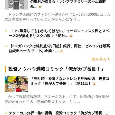
の批判が強まるトランプファミリーの不正蓄財
疑…
トランプ大統領のファミリー信託が今年1～3月に3000回以上も
の証券取引を行っていたことが明らかになり…
「いつ暴発してもおかしくはない」イーロン・マスク氏とスペ
ースXが抱えるリスクの数々「絶対…
【3メガバンクは純利益5兆円超】銀行、商社、ゼネコンは最高
益続出の一方で、中小企業・…
一覧を見る
投資ノウハウ満載コミック「俺がカブ番長！」
「売り時」を逃さないトレンド見極め術 投資コ
ミック「俺がカブ番長！」【第11回】
かつて投資情報雑誌「マネーポスト」にて、圧倒的な情報量が
詰め込まれた「天下無敵の株コミック」とし…
テクニカル分析・集中講義 投資コミック「俺がカブ番長！」