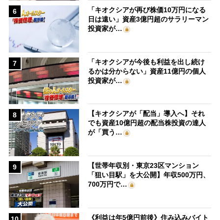
「キオクシアが再び株価10万円になる
6
日は遠い」資産3億円超のサラリーマン
投資家が…
「キオクシアが今後も利益を出し続け
7
るかは分からない」資産11億円の個人
投資家が…
【キオクシアが「配当」導入へ】それ
8
でも資産10億円超の配当株投資の達人
が「買う…
【世帯年収別・東京23区マンション
9
「狙い目駅」を大公開】年収500万円、
700万円で…
《利益は年5億円前後》住み込みバイト
10