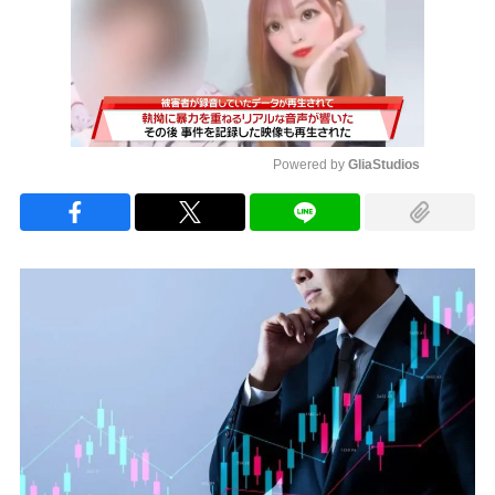
Powered by 
GliaStudios
Mute