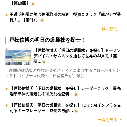
【第10回】
不透明相場に勝つ信用取引の極意 投資コミック「俺がカブ番
長！」【第9回】
一覧を見る
戸松信博の明日の爆騰株を探せ！
【戸松信博氏「明日の爆騰株」を探せ】トーメン
デバイス：サムスンを通じて世界のAIメモリ需
要…
新聞や雑誌など多数の金融メディアに出演するグローバルリン
クアドバイザーズ代表の戸松信博氏が、最新…
【戸松信博氏「明日の爆騰株」を探せ】レーザーテック：最先
端半導体の製造に不可欠な検査装…
【戸松信博氏「明日の爆騰株」を探せ】TDK：AIインフラを支
えるキープレーヤー 成長の再評…
一覧を見る