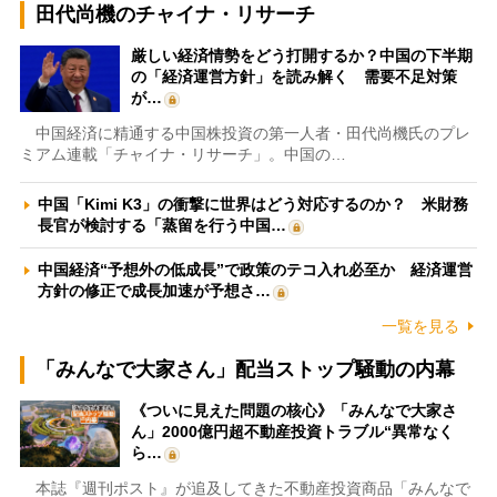
田代尚機のチャイナ・リサーチ
厳しい経済情勢をどう打開するか？中国の下半期
の「経済運営方針」を読み解く 需要不足対策
が…
中国経済に精通する中国株投資の第一人者・田代尚機氏のプレ
ミアム連載「チャイナ・リサーチ」。中国の…
中国「Kimi K3」の衝撃に世界はどう対応するのか？ 米財務
長官が検討する「蒸留を行う中国…
中国経済“予想外の低成長”で政策のテコ入れ必至か 経済運営
方針の修正で成長加速が予想さ…
一覧を見る
「みんなで大家さん」配当ストップ騒動の内幕
《ついに見えた問題の核心》「みんなで大家さ
ん」2000億円超不動産投資トラブル“異常なく
ら…
本誌『週刊ポスト』が追及してきた不動産投資商品「みんなで