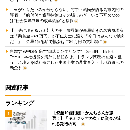
「何がやりたいのか分からない」竹中平蔵氏が語る高市内閣の
評価 「給付付き税額控除はその場しのぎ」いま不可欠なの
は“社会保障制度の改革議論”と指摘
【土俵に埋まるカネ】大の里、豊昇龍が黒星続きの名古屋場所
は「懸賞金2826万円」が下位力士に渡り「今日はみんなで焼肉
だ！」 金星4個配給で協会は年96万円の支出増に
急増する中国企業の“国籍ロンダリング” SHEIN、TikTok、
Temu…本社機能を海外に移転させ、トランプ関税の回避を狙
う 現地人を隠れ蓑にした中国企業の農業参入・土地取得への
懸念も
関連記事
ランキング
【資産10億円超・かんちさんが厳
1
選！】「キオクシアの次」に資金が流
れる期待の高…