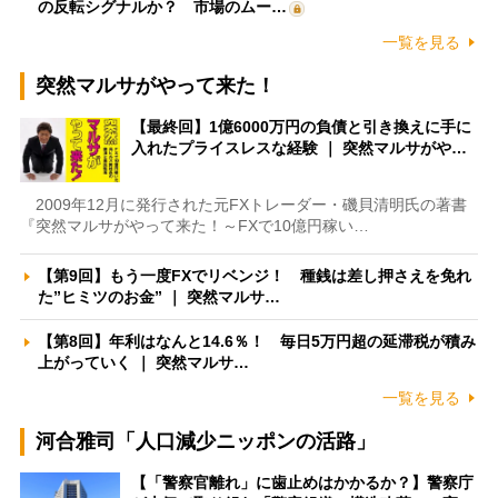
の反転シグナルか？ 市場のムー…
一覧を見る
突然マルサがやって来た！
【最終回】1億6000万円の負債と引き換えに手に
入れたプライスレスな経験 ｜ 突然マルサがや…
2009年12月に発行された元FXトレーダー・磯貝清明氏の著書
『突然マルサがやって来た！～FXで10億円稼い…
【第9回】もう一度FXでリベンジ！ 種銭は差し押さえを免れ
た”ヒミツのお金” ｜ 突然マルサ…
【第8回】年利はなんと14.6％！ 毎日5万円超の延滞税が積み
上がっていく ｜ 突然マルサ…
一覧を見る
河合雅司「人口減少ニッポンの活路」
【「警察官離れ」に歯止めはかかるか？】警察庁