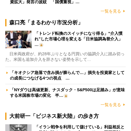
資拡大」発言の波紋 「国債重視」…
一覧を見る
森口亮「まるわかり市況分析」
「トレンド転換のスイッチになり得る」“介入慣
れ”した市場心理を変える「日米協調為替介入」
…
日米両政府が、約28年ぶりとなる円買いの協調介入に踏み切っ
た。米国も追加介入を辞さない姿勢を示して…
「キオクシア急落で含み損が膨らんで…」損失を投資家として
の成長につなげる4つの視点 …
「NYダウは高値更新、ナスダック・S&P500は足踏み」が意味
する米国株市場の変化 半…
一覧を見る
大前研一「ビジネス新大陸」の歩き方
「イラン戦争を利用して儲けている」利益相反と