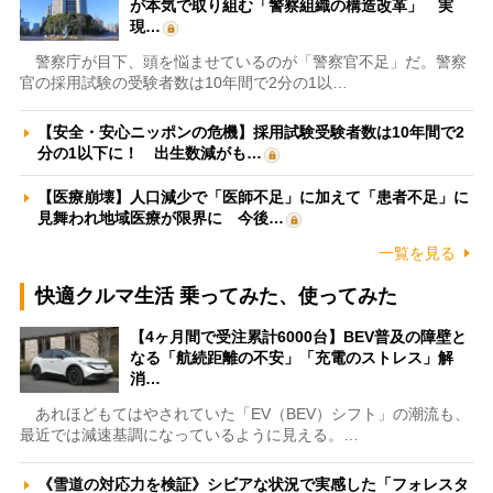
が本気で取り組む「警察組織の構造改革」 実
現…
警察庁が目下、頭を悩ませているのが「警察官不足」だ。警察
官の採用試験の受験者数は10年間で2分の1以…
【安全・安心ニッポンの危機】採用試験受験者数は10年間で2
分の1以下に！ 出生数減がも…
【医療崩壊】人口減少で「医師不足」に加えて「患者不足」に
見舞われ地域医療が限界に 今後…
一覧を見る
快適クルマ生活 乗ってみた、使ってみた
【4ヶ月間で受注累計6000台】BEV普及の障壁と
なる「航続距離の不安」「充電のストレス」解
消…
あれほどもてはやされていた「EV（BEV）シフト」の潮流も、
最近では減速基調になっているように見える。…
《雪道の対応力を検証》シビアな状況で実感した「フォレスタ