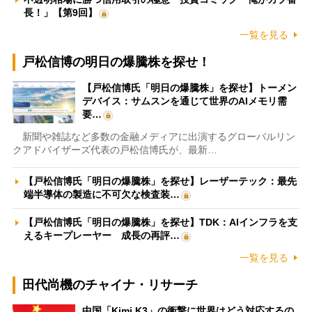
長！」【第9回】
一覧を見る
戸松信博の明日の爆騰株を探せ！
【戸松信博氏「明日の爆騰株」を探せ】トーメン
デバイス：サムスンを通じて世界のAIメモリ需
要…
新聞や雑誌など多数の金融メディアに出演するグローバルリン
クアドバイザーズ代表の戸松信博氏が、最新…
【戸松信博氏「明日の爆騰株」を探せ】レーザーテック：最先
端半導体の製造に不可欠な検査装…
【戸松信博氏「明日の爆騰株」を探せ】TDK：AIインフラを支
えるキープレーヤー 成長の再評…
一覧を見る
田代尚機のチャイナ・リサーチ
中国「Kimi K3」の衝撃に世界はどう対応するの