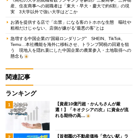
産、住友商事への就職者は「東大・早大・慶大で約6割」の現
実 3大学以外で強い大学はどこか
お酒を提供する店で「出禁」になる客のトホホな生態 嘔吐や
粗相だけじゃない、店側が嫌がる“最悪の客”とは
急増する中国企業の“国籍ロンダリング” SHEIN、TikTok、
Temu…本社機能を海外に移転させ、トランプ関税の回避を狙
う 現地人を隠れ蓑にした中国企業の農業参入・土地取得への
懸念も
関連記事
ランキング
【資産10億円超・かんちさんが厳
1
選！】「キオクシアの次」に資金が流
れる期待の高…
【首都圏の不動産価格「危ない駅」ラ
2