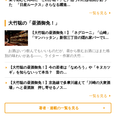
た 「日産ルークス」さらなる躍進…
一覧を見る
大竹聡の「昼酒御免！」
【大竹聡の昼酒御免！】「ネグローニ」「山崎」
「マンハッタン」新宿三丁目の隠れ家バーで1…
お酒はいつ飲んでもいいものだが、昼から飲むお酒にはまた格
別の味わいがある――。ライター・作家の大竹…
【大竹聡の昼酒御免！】今の若者は「なめろう」や「キヌカツ
ギ」を知らないって本当？ 昔の…
【大竹聡の昼酒御免！】京急線で多摩川越えて「川崎の大衆酒
場」へと昼酒旅 押し寄せるノス…
一覧を見る
著者・連載の一覧を見る