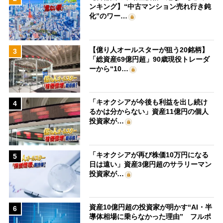
ンキング】“中古マンション売れ行き鈍
化”のワー…
【億り人オールスターが狙う20銘柄】
3
「総資産69億円超」90歳現役トレーダ
ーから“10…
「キオクシアが今後も利益を出し続け
4
るかは分からない」資産11億円の個人
投資家が…
「キオクシアが再び株価10万円になる
5
日は遠い」資産3億円超のサラリーマン
投資家が…
資産10億円超の投資家が明かす“AI・半
6
導体相場に乗らなかった理由” フルポ