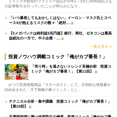
トランプ大統領のファミリー信託が今年1～3月に3000回以上も
の証券取引を行っていたことが明らかになり…
「いつ暴発してもおかしくはない」イーロン・マスク氏とスペ
ースXが抱えるリスクの数々「絶対…
【3メガバンクは純利益5兆円超】銀行、商社、ゼネコンは最高
益続出の一方で、中小企業・…
一覧を見る
投資ノウハウ満載コミック「俺がカブ番長！」
「売り時」を逃さないトレンド見極め術 投資コ
ミック「俺がカブ番長！」【第11回】
かつて投資情報雑誌「マネーポスト」にて、圧倒的な情報量が
詰め込まれた「天下無敵の株コミック」とし…
テクニカル分析・集中講義 投資コミック「俺がカブ番長！」
【第10回】
不透明相場に勝つ信用取引の極意 投資コミック「俺がカブ番