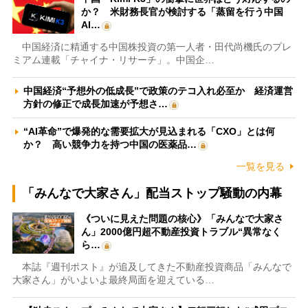
か？ 米財務長官が検討する「蒸留を行う中国
AI…
中国経済に精通する中国株投資の第一人者・田代尚機氏のプレ
ミアム連載「チャイナ・リサーチ」。中国企…
中国経済“予想外の低成長”で政策のテコ入れ必至か 経済運営
方針の修正で成長加速が予想さ…
“AI革命”で爆発的な需要拡大が見込まれる「CXO」とは何
か？ 高い競争力を持つ中国の医薬品…
一覧を見る
「みんなで大家さん」配当ストップ騒動の内幕
《ついに見えた問題の核心》「みんなで大家さ
ん」2000億円超不動産投資トラブル“異常なく
ら…
本誌『週刊ポスト』が追及してきた不動産投資商品「みんなで
大家さん」がいよいよ最終局面を迎えている…