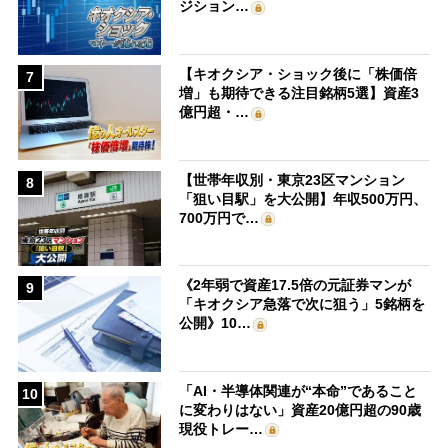
ジション…
【キオクシア・ショック後に「株価倍
7
増」も期待できる注目銘柄5選】資産3
億円超・…
【世帯年収別・東京23区マンション
8
「狙い目駅」を大公開】年収500万円、
700万円で…
《2年弱で資産17.5倍の元証券マンが
9
「キオクシア急落で次に狙う」5銘柄を
公開》10…
「AI・半導体関連が“本命”であること
10
に変わりはない」資産20億円超の90歳
現役トレー…