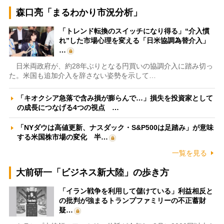
森口亮「まるわかり市況分析」
「トレンド転換のスイッチになり得る」“介入慣
れ”した市場心理を変える「日米協調為替介入」
…
日米両政府が、約28年ぶりとなる円買いの協調介入に踏み切っ
た。米国も追加介入を辞さない姿勢を示して…
「キオクシア急落で含み損が膨らんで…」損失を投資家として
の成長につなげる4つの視点 …
「NYダウは高値更新、ナスダック・S&P500は足踏み」が意味
する米国株市場の変化 半…
一覧を見る
大前研一「ビジネス新大陸」の歩き方
「イラン戦争を利用して儲けている」利益相反と
の批判が強まるトランプファミリーの不正蓄財
疑…