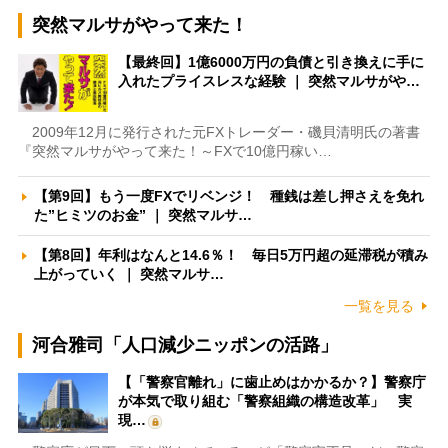
突然マルサがやって来た！
【最終回】1億6000万円の負債と引き換えに手に
入れたプライスレスな経験 ｜ 突然マルサがや…
2009年12月に発行された元FXトレーダー・磯貝清明氏の著書
『突然マルサがやって来た！～FXで10億円稼い…
【第9回】もう一度FXでリベンジ！ 種銭は差し押さえを免れ
た”ヒミツのお金” ｜ 突然マルサ…
【第8回】年利はなんと14.6％！ 毎日5万円超の延滞税が積み
上がっていく ｜ 突然マルサ…
一覧を見る
河合雅司「人口減少ニッポンの活路」
【「警察官離れ」に歯止めはかかるか？】警察庁
が本気で取り組む「警察組織の構造改革」 実
現…