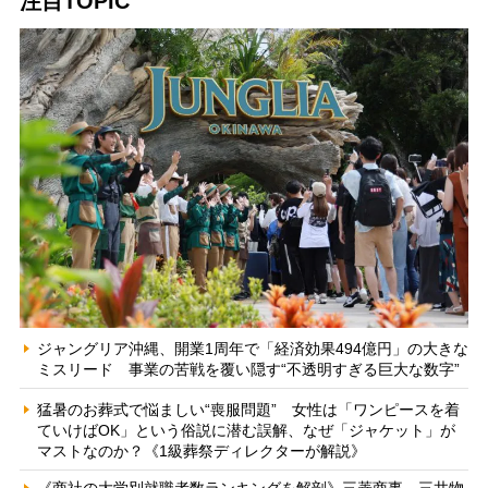
注目TOPIC
ジャングリア沖縄、開業1周年で「経済効果494億円」の大きな
ミスリード 事業の苦戦を覆い隠す“不透明すぎる巨大な数字”
猛暑のお葬式で悩ましい“喪服問題” 女性は「ワンピースを着
ていけばOK」という俗説に潜む誤解、なぜ「ジャケット」が
マストなのか？《1級葬祭ディレクターが解説》
《商社の大学別就職者数ランキングを解剖》三菱商事、三井物