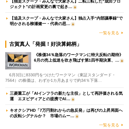
【独走スクープ・みんなで大家さん】二転三転した“成田プロ
ジェクト”の計画変更の裏で起き…
【追及スクープ・みんなで大家さん】独占入手“内部議事録”で
明かされる柳瀬健一・代表の思…
一覧を見る
古賀真人「発掘！好決算銘柄」
《株価34％急落のワークマンに特大反転の期待》
6月の売上低迷を吹き飛ばす第1四半期決算、…
6月3日に8330円をつけたワークマン（東証スタンダード・
7564）の株価は、わずか1カ月あまりで約34％下落…
三菱重工が「AIインフラの新たな主役」として再評価される気
運 エヌビディアとの提携でAI…
キオクシアHD「7万円割れからの急反発」は再びの上昇局面へ
の反転シグナルか？ 市場のムー…
一覧を見る