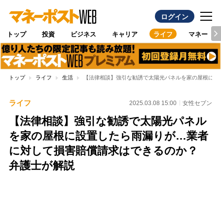
ログイン
トップ
投資
ビジネス
キャリア
ライフ
マネー
トップ
ライフ
生活
【法律相談】強引な勧誘で太陽光パネルを家の屋根に設
ライフ
2025.03.08 15:00
女性セブン
【法律相談】強引な勧誘で太陽光パネル
を家の屋根に設置したら雨漏りが…業者
に対して損害賠償請求はできるのか？
弁護士が解説
Loaded
:
100.00%
/
Unmute