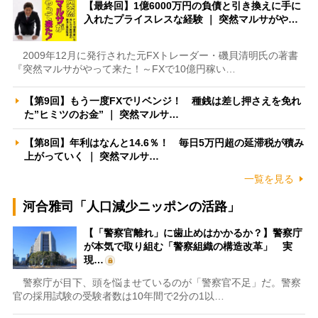
【最終回】1億6000万円の負債と引き換えに手に
入れたプライスレスな経験 ｜ 突然マルサがや…
2009年12月に発行された元FXトレーダー・磯貝清明氏の著書
『突然マルサがやって来た！～FXで10億円稼い…
【第9回】もう一度FXでリベンジ！ 種銭は差し押さえを免れ
た”ヒミツのお金” ｜ 突然マルサ…
【第8回】年利はなんと14.6％！ 毎日5万円超の延滞税が積み
上がっていく ｜ 突然マルサ…
一覧を見る
河合雅司「人口減少ニッポンの活路」
【「警察官離れ」に歯止めはかかるか？】警察庁
が本気で取り組む「警察組織の構造改革」 実
現…
警察庁が目下、頭を悩ませているのが「警察官不足」だ。警察
官の採用試験の受験者数は10年間で2分の1以…