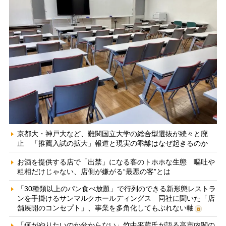
京都大・神戸大など、難関国立大学の総合型選抜が続々と廃
止 「推薦入試の拡大」報道と現実の乖離はなぜ起きるのか
お酒を提供する店で「出禁」になる客のトホホな生態 嘔吐や
粗相だけじゃない、店側が嫌がる“最悪の客”とは
「30種類以上のパン食べ放題」で行列のできる新形態レストラ
ンを手掛けるサンマルクホールディングス 同社に聞いた「店
舗展開のコンセプト」、事業を多角化してもぶれない軸
「何がやりたいのか分からない」竹中平蔵氏が語る高市内閣の