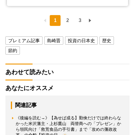
1
2
3
プレミアム記事
島崎晋
投資の日本史
歴史
節約
あわせて読みたい
あなたにオススメ
関連記事
《後編を読む→》【為せば成る】勤倹だけでは終わらな
かった米沢藩主・上杉鷹山 両替商への「プレゼン」か
ら領民向け「救荒食品の手引書」まで「攻めの藩政改
革」の全貌【投資の日…