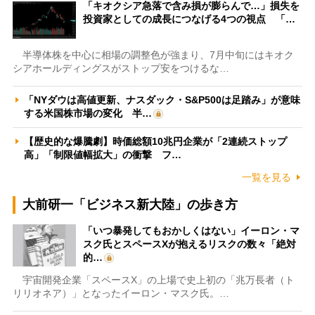
「キオクシア急落で含み損が膨らんで…」損失を
投資家としての成長につなげる4つの視点 「…
半導体株を中心に相場の調整色が強まり、7月中旬にはキオク
シアホールディングスがストップ安をつけるな…
「NYダウは高値更新、ナスダック・S&P500は足踏み」が意味
する米国株市場の変化 半…
【歴史的な爆騰劇】時価総額10兆円企業が「2連続ストップ
高」「制限値幅拡大」の衝撃 フ…
一覧を見る
大前研一「ビジネス新大陸」の歩き方
「いつ暴発してもおかしくはない」イーロン・マ
スク氏とスペースXが抱えるリスクの数々「絶対
的…
宇宙開発企業「スペースX」の上場で史上初の「兆万長者（ト
リリオネア）」となったイーロン・マスク氏。…