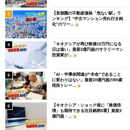
【首都圏の不動産価格「危ない駅」ラ
3
ンキング】“中古マンション売れ行き鈍
化”のワー…
「キオクシアが再び株価10万円になる
4
日は遠い」資産3億円超のサラリーマン
投資家が…
「AI・半導体関連が“本命”であること
5
に変わりはない」資産20億円超の90歳
現役トレー…
【キオクシア・ショック後に「株価倍
6
増」も期待できる注目銘柄5選】資産3
億円超・…