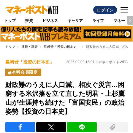
ログイン
トップ
投資
ビジネス
キャリア
ライフ
マネー
トップ
連載・著者
島崎晋「投資の日本史」
財政難のうえに人口減、相次ぐ
島崎晋「投資の日本史」
2025.03.09 16:01
マネーポストWEB
有料会員限定
財政難のうえに人口減、相次ぐ災害…困
窮する米沢藩を立て直した明君・上杉鷹
山が生涯持ち続けた「富国安民」の政治
姿勢【投資の日本史】