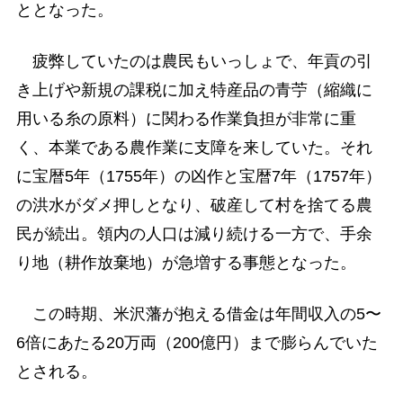
ととなった。
疲弊していたのは農民もいっしょで、年貢の引
き上げや新規の課税に加え特産品の青苧（縮織に
用いる糸の原料）に関わる作業負担が非常に重
く、本業である農作業に支障を来していた。それ
に宝暦5年（1755年）の凶作と宝暦7年（1757年）
の洪水がダメ押しとなり、破産して村を捨てる農
民が続出。領内の人口は減り続ける一方で、手余
り地（耕作放棄地）が急増する事態となった。
この時期、米沢藩が抱える借金は年間収入の5〜
6倍にあたる20万両（200億円）まで膨らんでいた
とされる。