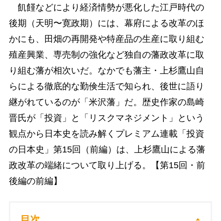
飢饉などにより経済情勢が悪化した江戸時代の
後期（天明〜寛政期）には、幕府による改革のほ
かにも、田畑の再開発や特産品の生産に取り組む
殖産興業、専売制の強化など独自の藩政改革に取
り組む藩が相次いだ。なかでも藩主・上杉鷹山自
らによる徹底的な勤倹生活で知られ、後世に語り
継がれているのが「米沢藩」だ。歴史作家の島崎
晋氏が「投資」と「リスクマネジメント」という
観点から日本史を読み解くプレミアム連載「投資
の日本史」第15回（前編）は、上杉鷹山による藩
政改革の端緒について取り上げる。【第15回・前
後編の前編】
目次