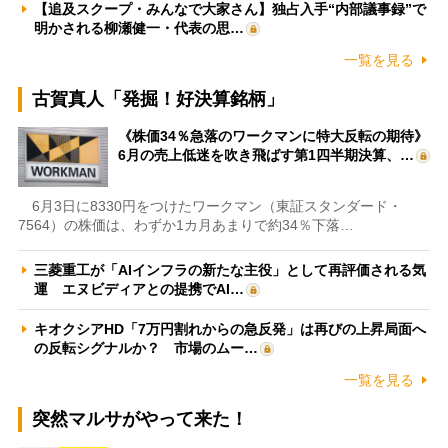
【追及スクープ・みんなで大家さん】独占入手“内部議事録”で
明かされる柳瀬健一・代表の思…
一覧を見る
古賀真人「発掘！好決算銘柄」
《株価34％急落のワークマンに特大反転の期待》
6月の売上低迷を吹き飛ばす第1四半期決算、…
6月3日に8330円をつけたワークマン（東証スタンダード・
7564）の株価は、わずか1カ月あまりで約34％下落…
三菱重工が「AIインフラの新たな主役」として再評価される気
運 エヌビディアとの提携でAI…
キオクシアHD「7万円割れからの急反発」は再びの上昇局面へ
の反転シグナルか？ 市場のムー…
一覧を見る
突然マルサがやって来た！