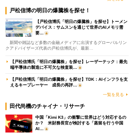
戸松信博の明日の爆騰株を探せ！
【戸松信博氏「明日の爆騰株」を探せ】トーメン
デバイス：サムスンを通じて世界のAIメモリ需
要…
新聞や雑誌など多数の金融メディアに出演するグローバルリン
クアドバイザーズ代表の戸松信博氏が、最新…
【戸松信博氏「明日の爆騰株」を探せ】レーザーテック：最先
端半導体の製造に不可欠な検査装…
【戸松信博氏「明日の爆騰株」を探せ】TDK：AIインフラを支
えるキープレーヤー 成長の再評…
一覧を見る
田代尚機のチャイナ・リサーチ
中国「Kimi K3」の衝撃に世界はどう対応するの
か？ 米財務長官が検討する「蒸留を行う中国
AI…