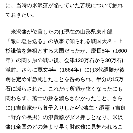
に、当時の米沢藩が陥っていた苦境について触れ
ておきたい。
米沢藩が位置したのは現在の山形県東南部。
「敵に塩を送る」の故事で知られる戦国大名・上
杉謙信を藩祖とする大国だったが、慶長5年（1600
年）の関ヶ原の戦い後、会津120万石から30万石に
減封。さらに寛文4年（1664年）には3代綱勝が後
嗣を定めず急死したことを咎められ、半分の15万
石に減らされた。これだけ所領が狭くなったにも
関わらず、藩士の数を減らさなかったこと、さら
には吉良家から養子入りした4代藩主・綱憲（吉良
上野介の長男）の浪費癖がダメ押しとなり、米沢
藩は全国のどの藩より早く財政難に見舞われるこ