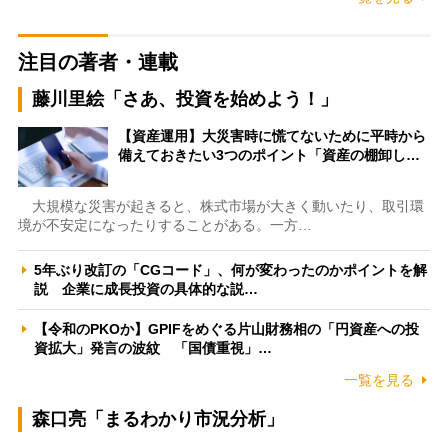
注目の著者・連載
藤川里絵「さあ、投資を始めよう！」
【資産運用】大災害時に慌てないために平時から
備えておきたい3つのポイント「資産の棚卸し…
大規模な災害が起きると、株式市場が大きく動いたり、取引環
境が不安定になったりすることがある。一方…
5年ぶり改訂の「CGコード」、何が変わったのかポイントを解
説 企業に成長投資の具体的な説…
【令和のPKOか】GPIFをめぐる片山財務相の「円資産への投
資拡大」発言の波紋 「国債重視」…
一覧を見る
森口亮「まるわかり市況分析」