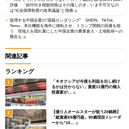
評価 「給付付き税額控除はその場しのぎ」いま不可欠なの
は“社会保障制度の改革議論”と指摘
急増する中国企業の“国籍ロンダリング” SHEIN、TikTok、
Temu…本社機能を海外に移転させ、トランプ関税の回避を狙
う 現地人を隠れ蓑にした中国企業の農業参入・土地取得への
懸念も
関連記事
ランキング
「キオクシアが今後も利益を出し続け
1
るかは分からない」資産11億円の個人
投資家が…
【億り人オールスターが狙う20銘柄】
2
「総資産69億円超」90歳現役トレーダ
ーから“10…