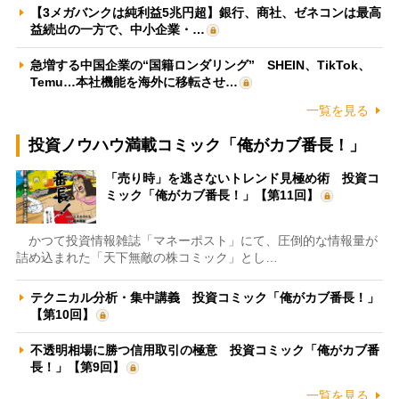
【3メガバンクは純利益5兆円超】銀行、商社、ゼネコンは最高
益続出の一方で、中小企業・…
急増する中国企業の“国籍ロンダリング” SHEIN、TikTok、
Temu…本社機能を海外に移転させ…
一覧を見る
投資ノウハウ満載コミック「俺がカブ番長！」
「売り時」を逃さないトレンド見極め術 投資コ
ミック「俺がカブ番長！」【第11回】
かつて投資情報雑誌「マネーポスト」にて、圧倒的な情報量が
詰め込まれた「天下無敵の株コミック」とし…
テクニカル分析・集中講義 投資コミック「俺がカブ番長！」
【第10回】
不透明相場に勝つ信用取引の極意 投資コミック「俺がカブ番
長！」【第9回】
一覧を見る