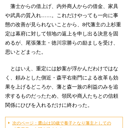
藩士からの借上げ、内外商人からの借金、家具
や武具の質入れ……。これだけやっても一向に事
態の改善が見られないことから、8代藩主の上杉重
定は幕府に対して領地の返上を申し出る決意を固
めるが、尾張藩主・徳川宗勝らの励ましを受け、
思いとどまった。
とはいえ、重定には妙案が浮かんだわけではな
く、頼みとした側近・森平右衛門による改革も効
果を上げるどころか、藩と森一族の利益のみを追
求するものだったため、領民や商人たちとの信頼
関係にひびを入れるだけに終わった。
次のページ：鷹山は10歳で養子となり藩主としての