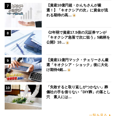
【資産10億円超・かんちさんが厳
7
選！】「キオクシアの次」に資金が流
れる期待の高…
《2年弱で資産17.5倍の元証券マンが
8
「キオクシア急落で次に狙う」5銘柄を
公開》10…
【資産11億円マック・チェリーさん厳
9
選「キオクシア・ショック」後に大化
け期待4銘…
「失敗すると取り返しがつかない」葬
10
儀社の手を借りない「DIY葬」の落とし
穴 素人には…
一覧を見る