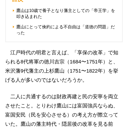
鷹山は10歳で養子となり藩主としての「帝王学」を
叩き込まれた
鷹山にとって倹約による不自由は「道徳の問題」だ
った
江戸時代の明君と言えば、「享保の改革」で知
られる8代将軍の徳川吉宗（1684〜1751年）と、
米沢藩9代藩主の上杉鷹山（1751〜1822年）を挙
げる人が多いのではないだろうか。
二人に共通するのは財政再建と民の安寧を両立
させたこと。とりわけ鷹山には富国強兵ならぬ、
富国安民（民を安心させる）の考え方が際立って
いた。鷹山の藩主時代・隠居後の改革を見る前