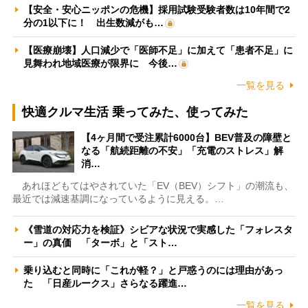
【安全・安心ニッポンの危機】採用試験受験者数は10年間で2
分の1以下に！ 出生数減がも…
【医療崩壊】人口減少で「医師不足」に加えて「患者不足」に
見舞われ地域医療が限界に 今後…
一覧を見る
快適クルマ生活 乗ってみた、使ってみた
【4ヶ月間で受注累計6000台】BEV普及の障壁と
なる「航続距離の不安」「充電のストレス」解
消…
あれほどもてはやされていた「EV（BEV）シフト」の潮流も、
最近では減速基調になっているように見える。…
《雪道の対応力を検証》シビアな状況で実感した「フォレスタ
ー」の真価 「ターボ」と「スト…
乗り込むと同時に「これが軽？」と戸惑うのには理由があっ
た 「日産ルークス」さらなる躍進…
一覧を見る