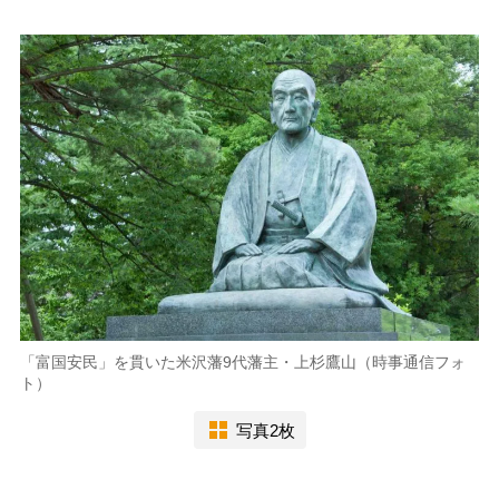
「富国安民」を貫いた米沢藩9代藩主・上杉鷹山（時事通信フォ
ト）
写真2枚