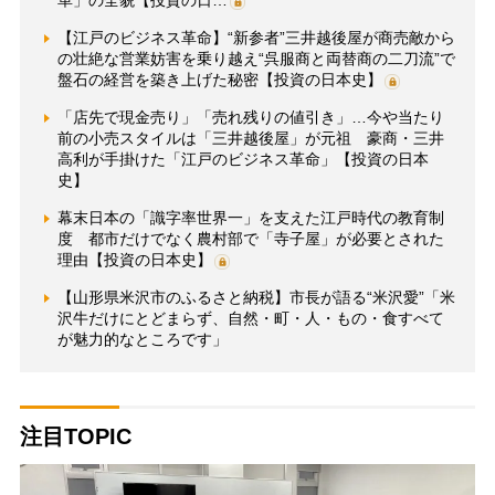
【江戸のビジネス革命】“新参者”三井越後屋が商売敵から
の壮絶な営業妨害を乗り越え“呉服商と両替商の二刀流”で
盤石の経営を築き上げた秘密【投資の日本史】
「店先で現金売り」「売れ残りの値引き」…今や当たり
前の小売スタイルは「三井越後屋」が元祖 豪商・三井
高利が手掛けた「江戸のビジネス革命」【投資の日本
史】
幕末日本の「識字率世界一」を支えた江戸時代の教育制
度 都市だけでなく農村部で「寺子屋」が必要とされた
理由【投資の日本史】
【山形県米沢市のふるさと納税】市長が語る“米沢愛”「米
沢牛だけにとどまらず、自然・町・人・もの・食すべて
が魅力的なところです」
注目TOPIC