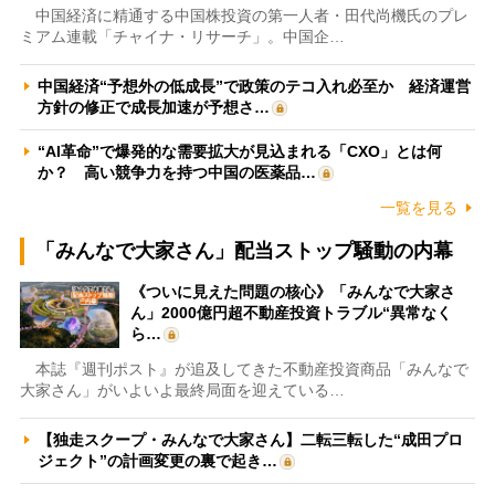
中国経済に精通する中国株投資の第一人者・田代尚機氏のプレ
ミアム連載「チャイナ・リサーチ」。中国企…
中国経済“予想外の低成長”で政策のテコ入れ必至か 経済運営
方針の修正で成長加速が予想さ…
“AI革命”で爆発的な需要拡大が見込まれる「CXO」とは何
か？ 高い競争力を持つ中国の医薬品…
一覧を見る
「みんなで大家さん」配当ストップ騒動の内幕
《ついに見えた問題の核心》「みんなで大家さ
ん」2000億円超不動産投資トラブル“異常なく
ら…
本誌『週刊ポスト』が追及してきた不動産投資商品「みんなで
大家さん」がいよいよ最終局面を迎えている…
【独走スクープ・みんなで大家さん】二転三転した“成田プロ
ジェクト”の計画変更の裏で起き…