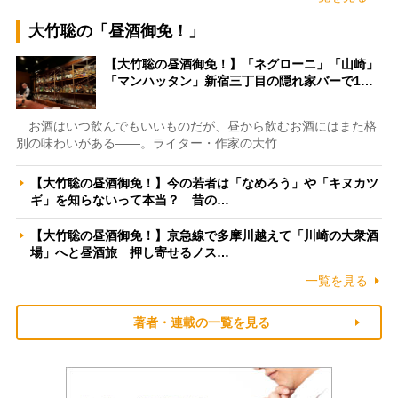
大竹聡の「昼酒御免！」
【大竹聡の昼酒御免！】「ネグローニ」「山崎」
「マンハッタン」新宿三丁目の隠れ家バーで1…
お酒はいつ飲んでもいいものだが、昼から飲むお酒にはまた格
別の味わいがある――。ライター・作家の大竹…
【大竹聡の昼酒御免！】今の若者は「なめろう」や「キヌカツ
ギ」を知らないって本当？ 昔の…
【大竹聡の昼酒御免！】京急線で多摩川越えて「川崎の大衆酒
場」へと昼酒旅 押し寄せるノス…
一覧を見る
著者・連載の一覧を見る