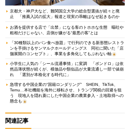
京都大・神戸大など、難関国立大学の総合型選抜が続々と廃
止 「推薦入試の拡大」報道と現実の乖離はなぜ起きるのか
お酒を提供する店で「出禁」になる客のトホホな生態 嘔吐や
粗相だけじゃない、店側が嫌がる“最悪の客”とは
「30種類以上のパン食べ放題」で行列のできる新形態レストラ
ンを手掛けるサンマルクホールディングス 同社に聞いた「店
舗展開のコンセプト」、事業を多角化してもぶれない軸
小学生に人気の「シール流通事情」に変調 「ボンドロ」は依
然品薄状態が続くが、模倣品や類似品が大量流通し一部で値崩
れ 「選別が本格化する時代に」
急増する中国企業の“国籍ロンダリング” SHEIN、TikTok、
Temu…本社機能を海外に移転させ、トランプ関税の回避を狙
う 現地人を隠れ蓑にした中国企業の農業参入・土地取得への
懸念も
関連記事