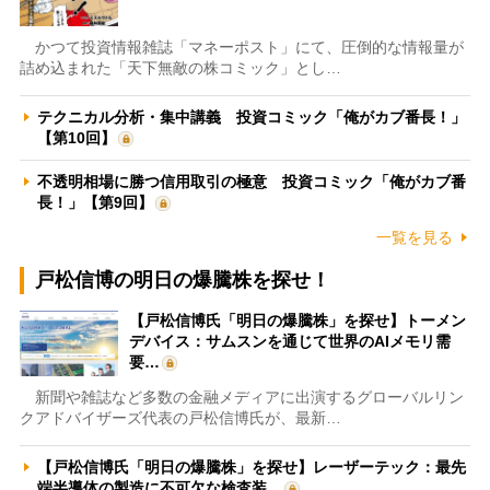
かつて投資情報雑誌「マネーポスト」にて、圧倒的な情報量が
詰め込まれた「天下無敵の株コミック」とし…
テクニカル分析・集中講義 投資コミック「俺がカブ番長！」
【第10回】
不透明相場に勝つ信用取引の極意 投資コミック「俺がカブ番
長！」【第9回】
一覧を見る
戸松信博の明日の爆騰株を探せ！
【戸松信博氏「明日の爆騰株」を探せ】トーメン
デバイス：サムスンを通じて世界のAIメモリ需
要…
新聞や雑誌など多数の金融メディアに出演するグローバルリン
クアドバイザーズ代表の戸松信博氏が、最新…
【戸松信博氏「明日の爆騰株」を探せ】レーザーテック：最先
端半導体の製造に不可欠な検査装…