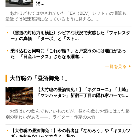
消…
あれほどもてはやされていた「EV（BEV）シフト」の潮流も、
最近では減速基調になっているように見える。…
《雪道の対応力を検証》シビアな状況で実感した「フォレスタ
ー」の真価 「ターボ」と「スト…
乗り込むと同時に「これが軽？」と戸惑うのには理由があっ
た 「日産ルークス」さらなる躍進…
一覧を見る
大竹聡の「昼酒御免！」
【大竹聡の昼酒御免！】「ネグローニ」「山崎」
「マンハッタン」新宿三丁目の隠れ家バーで1…
お酒はいつ飲んでもいいものだが、昼から飲むお酒にはまた格
別の味わいがある――。ライター・作家の大竹…
【大竹聡の昼酒御免！】今の若者は「なめろう」や「キヌカツ
ギ」を知らないって本当？ 昔の…