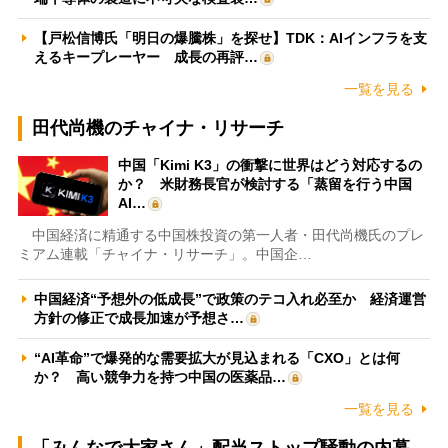
【戸松信博氏「明日の爆騰株」を探せ】TDK：AIインフラを支
えるキープレーヤー 成長の再評…
一覧を見る
田代尚機のチャイナ・リサーチ
中国「Kimi K3」の衝撃に世界はどう対応するの
か？ 米財務長官が検討する「蒸留を行う中国
AI…
中国経済に精通する中国株投資の第一人者・田代尚機氏のプレ
ミアム連載「チャイナ・リサーチ」。中国企…
中国経済“予想外の低成長”で政策のテコ入れ必至か 経済運営
方針の修正で成長加速が予想さ…
“AI革命”で爆発的な需要拡大が見込まれる「CXO」とは何
か？ 高い競争力を持つ中国の医薬品…
一覧を見る
「みんなで大家さん」配当ストップ騒動の内幕