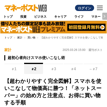
ログイン
トップ
投資
ビジネス
キャリア
ライフ
マネー
トップ
家計
買い物
【超わかりやすく完全図解】スマホを使いこなして物価
家計
2025.03.26 15:00
週刊ポスト
超初心者向けスマホ使いこなし術
1
2
3
4
7
＃
＃
＃
＃
～
＃
【超わかりやすく完全図解】スマホを使
いこなして物価高に勝つ！「ネットスー
パー」の始め方と注意点、お得に買い物
する手順