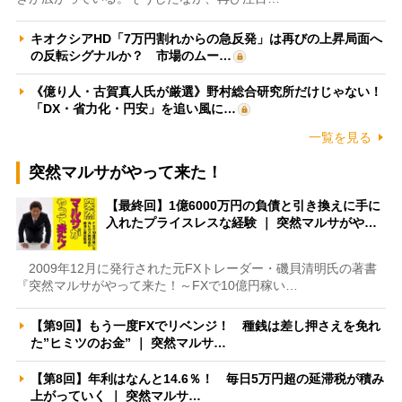
キオクシアHD「7万円割れからの急反発」は再びの上昇局面へ
の反転シグナルか？ 市場のムー…
《億り人・古賀真人氏が厳選》野村総合研究所だけじゃない！
「DX・省力化・円安」を追い風に…
一覧を見る
突然マルサがやって来た！
【最終回】1億6000万円の負債と引き換えに手に
入れたプライスレスな経験 ｜ 突然マルサがや…
2009年12月に発行された元FXトレーダー・磯貝清明氏の著書
『突然マルサがやって来た！～FXで10億円稼い…
【第9回】もう一度FXでリベンジ！ 種銭は差し押さえを免れ
た”ヒミツのお金” ｜ 突然マルサ…
【第8回】年利はなんと14.6％！ 毎日5万円超の延滞税が積み
上がっていく ｜ 突然マルサ…