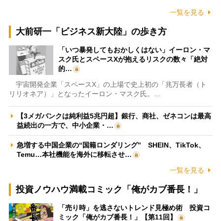
一覧を見る
大前研一「ビジネス新大陸」の歩き方
「いつ暴発してもおかしくはない」イーロン・マ
スク氏とスペースXが抱えるリスクの数々「絶対
的…
宇宙開発企業「スペースX」の上場で史上初の「兆万長者（ト
リリオネア）」となったイーロン・マスク氏。…
【3メガバンクは純利益5兆円超】銀行、商社、ゼネコンは最高
益続出の一方で、中小企業・…
急増する中国企業の“国籍ロンダリング” SHEIN、TikTok、
Temu…本社機能を海外に移転させ…
一覧を見る
投資ノウハウ満載コミック「俺がカブ番長！」
「売り時」を逃さないトレンド見極め術 投資コ
ミック「俺がカブ番長！」【第11回】