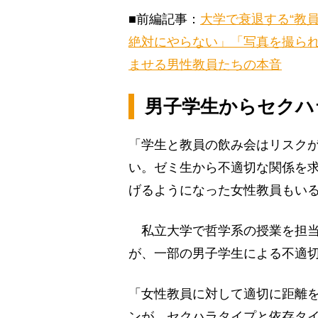
■前編記事：
大学で衰退する“教
絶対にやらない」「写真を撮ら
ませる男性教員たちの本音
男子学生からセクハ
「学生と教員の飲み会はリスク
い。ゼミ生から不適切な関係を求
げるようになった女性教員もい
私立大学で哲学系の授業を担当
が、一部の男子学生による不適
「女性教員に対して適切に距離
ンが、セクハラタイプと依存タイ