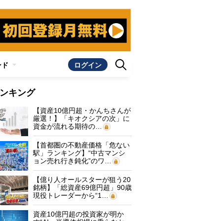
ンド
ログイン
ンキング
【資産10億円超・かんちさんが
厳選！】「キオクシアの次」に
資金が流れる期待の…
【首都圏の不動産価格「危ない
駅」ランキング】“中古マンシ
ョン売れ行き鈍化”のワ…
【億り人オールスターが狙う20
銘柄】「総資産69億円超」90歳
現役トレーダーから“1…
資産10億円超の投資家が明か