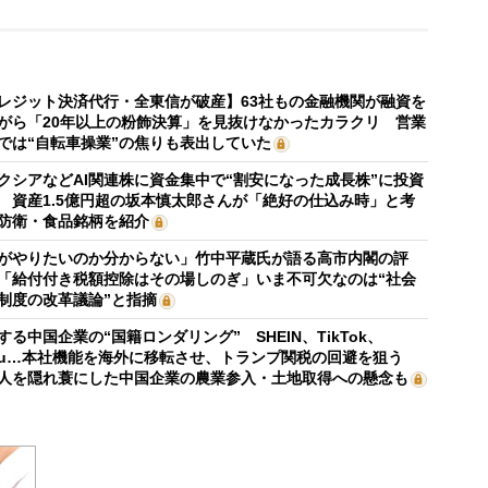
レジット決済代行・全東信が破産】63社もの金融機関が融資を
がら「20年以上の粉飾決算」を見抜けなかったカラクリ 営業
では“自転車操業”の焦りも表出していた
クシアなどAI関連株に資金集中で“割安になった成長株”に投資
 資産1.5億円超の坂本慎太郎さんが「絶好の仕込み時」と考
防衛・食品銘柄を紹介
がやりたいのか分からない」竹中平蔵氏が語る高市内閣の評
「給付付き税額控除はその場しのぎ」いま不可欠なのは“社会
制度の改革議論”と指摘
する中国企業の“国籍ロンダリング” SHEIN、TikTok、
mu…本社機能を海外に移転させ、トランプ関税の回避を狙う
人を隠れ蓑にした中国企業の農業参入・土地取得への懸念も