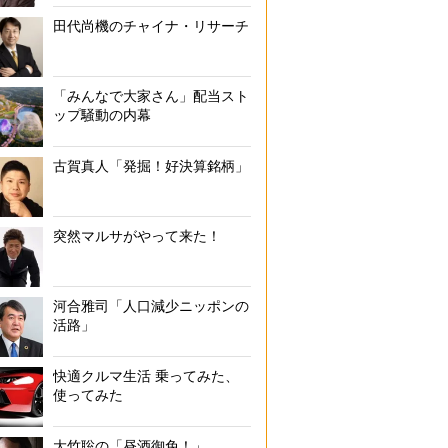
田代尚機のチャイナ・リサーチ
「みんなで大家さん」配当スト
ップ騒動の内幕
古賀真人「発掘！好決算銘柄」
突然マルサがやって来た！
河合雅司「人口減少ニッポンの
活路」
快適クルマ生活 乗ってみた、
使ってみた
大竹聡の「昼酒御免！」