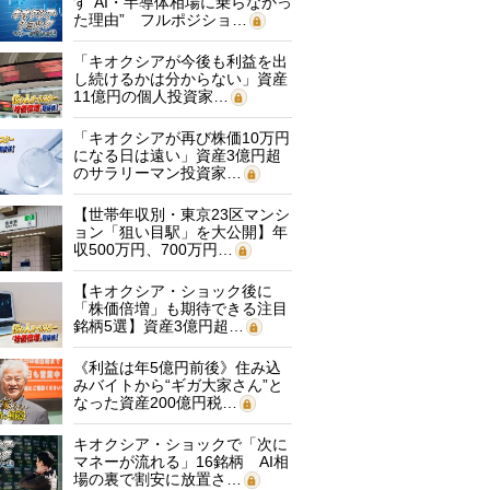
す“AI・半導体相場に乗らなかっ
た理由” フルポジショ…
「キオクシアが今後も利益を出
し続けるかは分からない」資産
11億円の個人投資家…
「キオクシアが再び株価10万円
になる日は遠い」資産3億円超
のサラリーマン投資家…
【世帯年収別・東京23区マンシ
ョン「狙い目駅」を大公開】年
収500万円、700万円…
【キオクシア・ショック後に
「株価倍増」も期待できる注目
銘柄5選】資産3億円超…
《利益は年5億円前後》住み込
みバイトから“ギガ大家さん”と
なった資産200億円税…
キオクシア・ショックで「次に
マネーが流れる」16銘柄 AI相
場の裏で割安に放置さ…