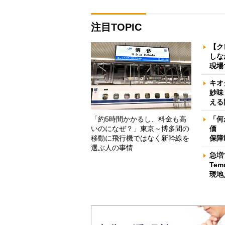
注目TOPIC
【ク
しな
現場
キオ
妙味
える
「約5時間かかるし、料金も高
「何
いのになぜ？」東京～博多間の
価 
移動に飛行機ではなく新幹線を
保障
選ぶ人の事情
急増
Te
現地