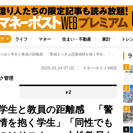
ア
ライフ
マネー
住まい・不動産
家計
トレ
大学で変わりゆく学生と教員の距離感 「警戒すべきは恋愛感情を抱く学生」「同性でも距離を詰めすぎるのはリスク」…女性教員もZ世代学生との接し方にハラハラ
ラ
1
2025.03.24 07:02
マネーポストWEB
ク管理
2
2
＃
学生と教員の距離感 「警
3
情を抱く学生」「同性でも
4