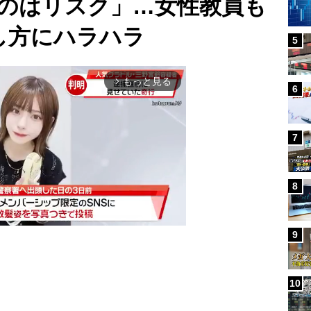
のはリスク」…女性教員も
し方にハラハラ
5
もっと見る
arrow_forward_ios
6
7
8
9
Mute
10