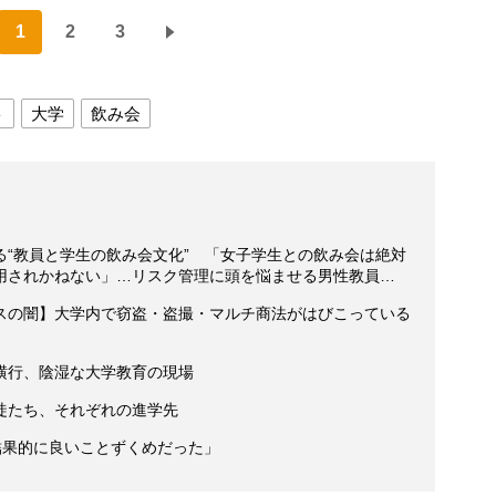
1
2
3
ト
大学
飲み会
る“教員と学生の飲み会文化” 「女子学生との飲み会は絶対
用されかねない」…リスク管理に頭を悩ませる男性教員…
スの闇】大学内で窃盗・盗撮・マルチ商法がはびこっている
横行、陰湿な大学教育の現場
徒たち、それぞれの進学先
結果的に良いことずくめだった」