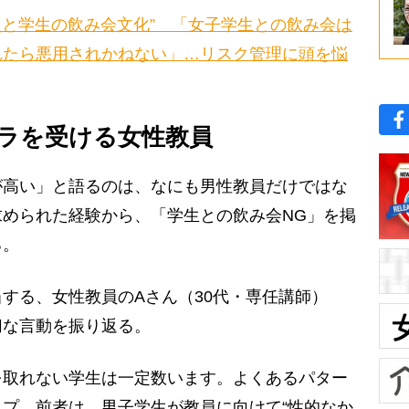
員と学生の飲み会文化” 「女子学生との飲み会は
れたら悪用されかねない」…リスク管理に頭を悩
ラを受ける女性教員
が高い」と語るのは、なにも男性教員だけではな
められた経験から、「学生との飲み会NG」を掲
る。
する、女性教員のAさん（30代・専任講師）
切な言動を振り返る。
を取れない学生は一定数います。よくあるパター
プ。前者は、男子学生が教員に向けて“性的なか