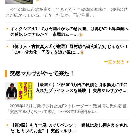
今年の株式市場を牽引してきたAI・半導体関連株に、調整の動
きが広がっている。そうしたなか、再び注目…
キオクシアHD「7万円割れからの急反発」は再びの上昇局面へ
の反転シグナルか？ 市場のムー…
《億り人・古賀真人氏が厳選》野村総合研究所だけじゃない！
「DX・省力化・円安」を追い風に…
一覧を見る
突然マルサがやって来た！
【最終回】1億6000万円の負債と引き換えに手に
入れたプライスレスな経験 ｜ 突然マルサがや…
2009年12月に発行された元FXトレーダー・磯貝清明氏の著書
『突然マルサがやって来た！～FXで10億円稼い…
【第9回】もう一度FXでリベンジ！ 種銭は差し押さえを免れ
た”ヒミツのお金” ｜ 突然マルサ…