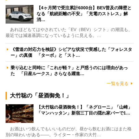
【4ヶ月間で受注累計6000台】BEV普及の障壁と
なる「航続距離の不安」「充電のストレス」解
消…
あれほどもてはやされていた「EV（BEV）シフト」の潮流も、
最近では減速基調になっているように見える。…
《雪道の対応力を検証》シビアな状況で実感した「フォレスタ
ー」の真価 「ターボ」と「スト…
乗り込むと同時に「これが軽？」と戸惑うのには理由があっ
た 「日産ルークス」さらなる躍進…
一覧を見る
大竹聡の「昼酒御免！」
【大竹聡の昼酒御免！】「ネグローニ」「山崎」
「マンハッタン」新宿三丁目の隠れ家バーで1…
お酒はいつ飲んでもいいものだが、昼から飲むお酒にはまた格
別の味わいがある――。ライター・作家の大竹…