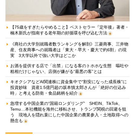
【75歳をすぎたらやめること】ベストセラー『定年後』著者・
楠木新氏が指南する老年期の好循環を呼び込む方法
《商社の大学別就職者数ランキングを解剖》三菱商事、三井物
産、住友商事への就職者は「東大・早大・慶大で約6割」の現
実 3大学以外で強い大学はどこか
お酒を提供する店で「出禁」になる客のトホホな生態 嘔吐や
粗相だけじゃない、店側が嫌がる“最悪の客”とは
キオクシアなどAI関連株に資金集中で“割安になった成長株”に
投資妙味 資産1.5億円超の坂本慎太郎さんが「絶好の仕込み
時」と考える防衛・食品銘柄を紹介
急増する中国企業の“国籍ロンダリング” SHEIN、TikTok、
Temu…本社機能を海外に移転させ、トランプ関税の回避を狙
う 現地人を隠れ蓑にした中国企業の農業参入・土地取得への
懸念も