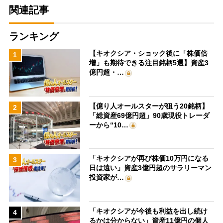
関連記事
ランキング
【キオクシア・ショック後に「株価倍
1
増」も期待できる注目銘柄5選】資産3
億円超・…
【億り人オールスターが狙う20銘柄】
2
「総資産69億円超」90歳現役トレーダ
ーから“10…
「キオクシアが再び株価10万円になる
3
日は遠い」資産3億円超のサラリーマン
投資家が…
「キオクシアが今後も利益を出し続け
4
るかは分からない」資産11億円の個人