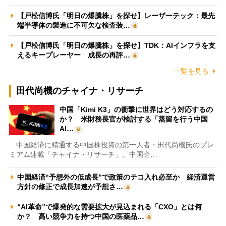
【戸松信博氏「明日の爆騰株」を探せ】レーザーテック：最先
端半導体の製造に不可欠な検査装…
【戸松信博氏「明日の爆騰株」を探せ】TDK：AIインフラを支
えるキープレーヤー 成長の再評…
一覧を見る
田代尚機のチャイナ・リサーチ
中国「Kimi K3」の衝撃に世界はどう対応するの
か？ 米財務長官が検討する「蒸留を行う中国
AI…
中国経済に精通する中国株投資の第一人者・田代尚機氏のプレ
ミアム連載「チャイナ・リサーチ」。中国企…
中国経済“予想外の低成長”で政策のテコ入れ必至か 経済運営
方針の修正で成長加速が予想さ…
“AI革命”で爆発的な需要拡大が見込まれる「CXO」とは何
か？ 高い競争力を持つ中国の医薬品…