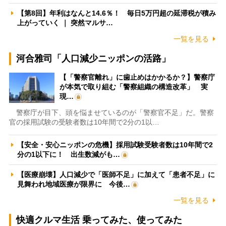
【第8回】年利はなんと14.6％！ 毎日5万円超の延滞税が積み
上がっていく ｜ 突然マルサ…
一覧を見る
河合雅司「人口減少ニッポンの活路」
【「警察官離れ」に歯止めはかかるか？】警察庁
が本気で取り組む「警察組織の構造改革」 実
現…
警察庁が目下、頭を悩ませているのが「警察官不足」だ。警察
官の採用試験の受験者数は10年間で2分の1以…
【安全・安心ニッポンの危機】採用試験受験者数は10年間で2
分の1以下に！ 出生数減がも…
【医療崩壊】人口減少で「医師不足」に加えて「患者不足」に
見舞われ地域医療が限界に 今後…
一覧を見る
快適クルマ生活 乗ってみた、使ってみた