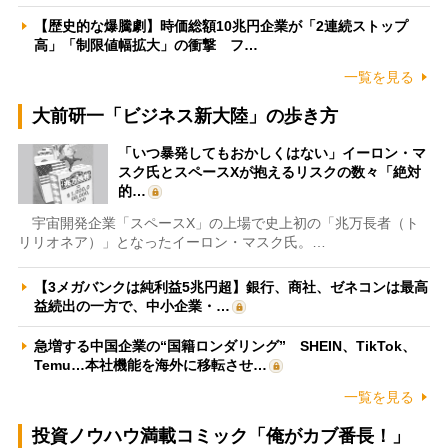
【歴史的な爆騰劇】時価総額10兆円企業が「2連続ストップ
高」「制限値幅拡大」の衝撃 フ…
一覧を見る
大前研一「ビジネス新大陸」の歩き方
「いつ暴発してもおかしくはない」イーロン・マ
スク氏とスペースXが抱えるリスクの数々「絶対
的…
宇宙開発企業「スペースX」の上場で史上初の「兆万長者（ト
リリオネア）」となったイーロン・マスク氏。…
【3メガバンクは純利益5兆円超】銀行、商社、ゼネコンは最高
益続出の一方で、中小企業・…
急増する中国企業の“国籍ロンダリング” SHEIN、TikTok、
Temu…本社機能を海外に移転させ…
一覧を見る
投資ノウハウ満載コミック「俺がカブ番長！」