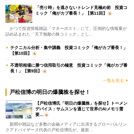
「売り時」を逃さないトレンド見極め術 投資コ
ミック「俺がカブ番長！」【第11回】
かつて投資情報雑誌「マネーポスト」にて、圧倒的な情報量が
詰め込まれた「天下無敵の株コミック」とし…
テクニカル分析・集中講義 投資コミック「俺がカブ番長！」
【第10回】
不透明相場に勝つ信用取引の極意 投資コミック「俺がカブ番
長！」【第9回】
一覧を見る
戸松信博の明日の爆騰株を探せ！
【戸松信博氏「明日の爆騰株」を探せ】トーメン
デバイス：サムスンを通じて世界のAIメモリ需
要…
新聞や雑誌など多数の金融メディアに出演するグローバルリン
クアドバイザーズ代表の戸松信博氏が、最新…