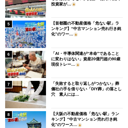
投資家が…
【首都圏の不動産価格「危ない駅」ラ
5
ンキング】“中古マンション売れ行き鈍
化”のワー…
「AI・半導体関連が“本命”であること
6
に変わりはない」資産20億円超の90歳
現役トレー…
「失敗すると取り返しがつかない」葬
7
儀社の手を借りない「DIY葬」の落とし
穴 素人には…
【大阪の不動産価格「危ない駅」ラン
8
キング】“中古マンション売れ行き鈍
化”のワース…