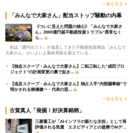
一覧を見る
「みんなで大家さん」配当ストップ騒動の内幕
《ついに見えた問題の核心》「みんなで大家さ
ん」2000億円超不動産投資トラブル“異常なく
ら…
本誌『週刊ポスト』が追及してきた不動産投資商品「みんなで
大家さん」がいよいよ最終局面を迎えている…
【独走スクープ・みんなで大家さん】二転三転した“成田プロ
ジェクト”の計画変更の裏で起き…
【追及スクープ・みんなで大家さん】独占入手“内部議事録”で
明かされる柳瀬健一・代表の思…
一覧を見る
古賀真人「発掘！好決算銘柄」
三菱重工が「AIインフラの新たな主役」として再
評価される気運 エヌビディアとの提携でAIデ…