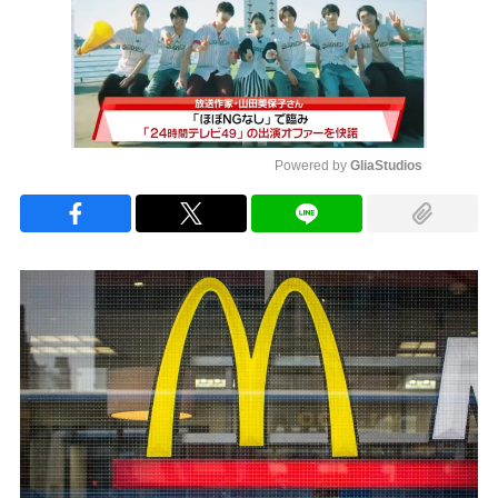
Powered by 
GliaStudios
Mute