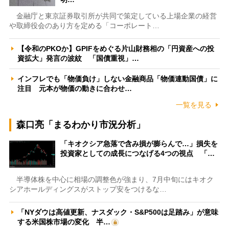
金融庁と東京証券取引所が共同で策定している上場企業の経営
や取締役会のあり方を定める「コーポレート…
【令和のPKOか】GPIFをめぐる片山財務相の「円資産への投
資拡大」発言の波紋 「国債重視」…
インフレでも「物価負け」しない金融商品「物価連動国債」に
注目 元本が物価の動きに合わせ…
一覧を見る
森口亮「まるわかり市況分析」
「キオクシア急落で含み損が膨らんで…」損失を
投資家としての成長につなげる4つの視点 「…
半導体株を中心に相場の調整色が強まり、7月中旬にはキオク
シアホールディングスがストップ安をつけるな…
「NYダウは高値更新、ナスダック・S&P500は足踏み」が意味
する米国株市場の変化 半…