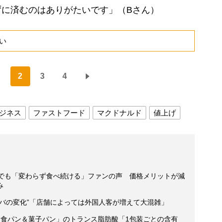
ずに済むのはありがたいです」（Bさん）
い
2
3
4
ジネス
ファストフード
マクドナルド
値上げ
げでも「変わらず食べ続ける」ファンの声 価格メリットが減
み
バの変化”「店舗によっては外国人客が増えて大混雑」
「食パン＆菓子パン」のトランス脂肪酸「1包装ごとの含有