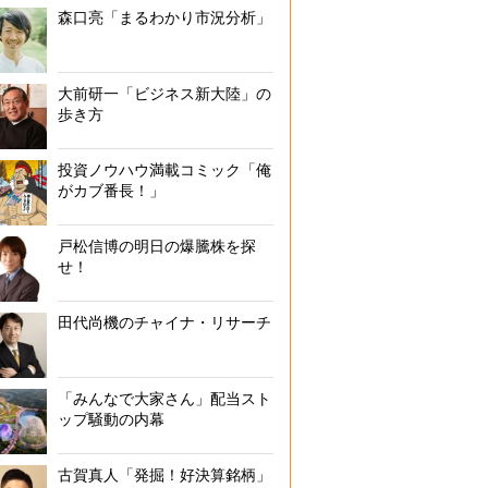
森口亮「まるわかり市況分析」
大前研一「ビジネス新大陸」の
歩き方
投資ノウハウ満載コミック「俺
がカブ番長！」
戸松信博の明日の爆騰株を探
せ！
田代尚機のチャイナ・リサーチ
「みんなで大家さん」配当スト
ップ騒動の内幕
古賀真人「発掘！好決算銘柄」