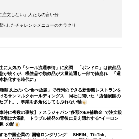
に注文しない」人たちの言い分
撃沈したチャレンジメニューのカラクリ
生に人気の「シール流通事情」に変調 「ボンドロ」は依然品
態が続くが、模倣品や類似品が大量流通し一部で値崩れ 「選
本格化する時代に」
0種類以上のパン食べ放題」で行列のできる新形態レストランを
けるサンマルクホールディングス 同社に聞いた「店舗展開の
セプト」、事業を多角化してもぶれない軸
車時に複数の事故】テスラジャパン“多額のEV補助金”で注文殺
現場は大混乱 トラブル続発の背後に見え隠れする“イーロン
腕”の影
する中国企業の“国籍ロンダリング” SHEIN、TikTok、