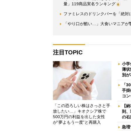
量」119商品実名ランキング
ファミレスのドリンクバーを「絶対
「やり口が酷い…」大食いマニアが
注目TOPIC
小学
薄状
別が
「3
手掛
コン
「この恐ろしい株はさっさと手
【納
放したい…」キオクシア株で
到、
500万円の利益を出した女性
の右
が“夢よもう一度”と再購入
急増