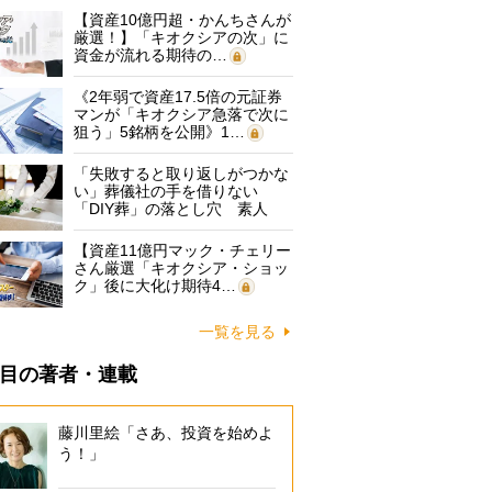
【資産10億円超・かんちさんが
厳選！】「キオクシアの次」に
資金が流れる期待の…
《2年弱で資産17.5倍の元証券
マンが「キオクシア急落で次に
狙う」5銘柄を公開》1…
「失敗すると取り返しがつかな
い」葬儀社の手を借りない
「DIY葬」の落とし穴 素人
に…
【資産11億円マック・チェリー
さん厳選「キオクシア・ショッ
ク」後に大化け期待4…
一覧を見る
目の著者・連載
藤川里絵「さあ、投資を始めよ
う！」