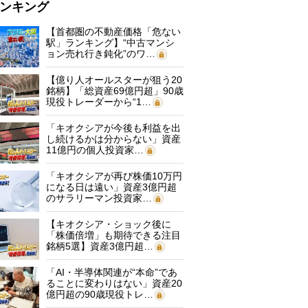
ンキング
【首都圏の不動産価格「危ない
駅」ランキング】“中古マンシ
ョン売れ行き鈍化”のワ…
【億り人オールスターが狙う20
銘柄】「総資産69億円超」90歳
現役トレーダーから“1…
「キオクシアが今後も利益を出
し続けるかは分からない」資産
11億円の個人投資家…
「キオクシアが再び株価10万円
になる日は遠い」資産3億円超
のサラリーマン投資家…
【キオクシア・ショック後に
「株価倍増」も期待できる注目
銘柄5選】資産3億円超…
「AI・半導体関連が“本命”であ
ることに変わりはない」資産20
億円超の90歳現役トレ…