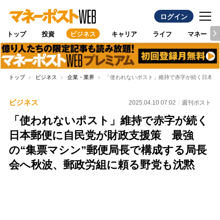
ログイン
トップ
投資
ビジネス
キャリア
ライフ
マネー
トップ
ビジネス
企業・業界
「使われないポスト」維持で赤字が続く日本郵
ビジネス
2025.04.10 07:02
週刊ポスト
「使われないポスト」維持で赤字が続く
日本郵便に自民党が財政支援策 最強
の“集票マシン”郵便局長で構成する局長
会へ秋波、郵政労組に頼る野党も沈黙
Loaded
:
100.00%
/
Unmute