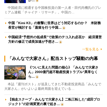
が…
中国経済に精通する中国株投資の第一人者・田代尚機氏のプレ
ミアム連載「チャイナ・リサーチ」。中国の…
中国「Kimi K3」の衝撃に世界はどう対応するのか？ 米財務
長官が検討する「蒸留を行う中国…
中国経済“予想外の低成長”で政策のテコ入れ必至か 経済運営
方針の修正で成長加速が予想さ…
一覧を見る
「みんなで大家さん」配当ストップ騒動の内幕
《ついに見えた問題の核心》「みんなで大家さ
ん」2000億円超不動産投資トラブル“異常なく
ら…
本誌『週刊ポスト』が追及してきた不動産投資商品「みんなで
大家さん」がいよいよ最終局面を迎えている…
【独走スクープ・みんなで大家さん】二転三転した“成田プロ
ジェクト”の計画変更の裏で起き…