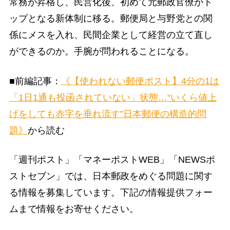
常務が昇格し、民営化後、初めて元郵政官僚がト
ップとなる新体制に移る。郵便局と与野党との関
係にメスを入れ、民間企業として経営の立て直し
ができるのか。手腕が問われることになる。
■前編記事：
《【使われない郵便ポスト】4分の1は
「1日1通も投函されていない」状態…“いくら値上
げをしても赤字を垂れ流す”日本郵便の構造的問
題》
から読む
「週刊ポスト」「マネーポストWEB」「NEWSポ
ストセブン」では、日本郵政をめぐる問題に関す
る情報を募集しています。下記の情報提供フォー
ムまで情報をお寄せください。