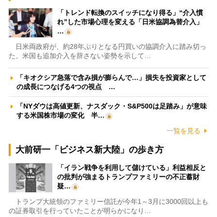
「トレンド転換のスイッチになり得る」“介入慣
れ”した市場心理を変える「日米協調為替介入」
…
日米両政府が、約28年ぶりとなる円買いの協調介入に踏み切っ
た。米国も追加介入を辞さない姿勢を示して…
「キオクシア急落で含み損が膨らんで…」損失を投資家として
の成長につなげる4つの視点 …
「NYダウは高値更新、ナスダック・S&P500は足踏み」が意味
する米国株市場の変化 半…
一覧を見る
大前研一「ビジネス新大陸」の歩き方
「イラン戦争を利用して儲けている」利益相反と
の批判が強まるトランプファミリーの不正蓄財
疑…
トランプ大統領のファミリー信託が今年1～3月に3000回以上も
の証券取引を行っていたことが明らかになり…