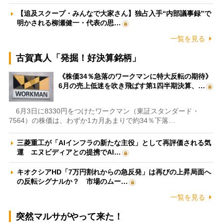
【追及スクープ・みんなで大家さん】独占入手“内部議事録”で
明かされる柳瀬健一・代表の思…
一覧を見る
古賀真人「発掘！好決算銘柄」
《株価34％急落のワークマンに特大反転の期待》
6月の売上低迷を吹き飛ばす第1四半期決算、…
6月3日に8330円をつけたワークマン（東証スタンダード・
7564）の株価は、わずか1カ月あまりで約34％下落…
三菱重工が「AIインフラの新たな主役」として再評価される気
運 エヌビディアとの提携でAI…
キオクシアHD「7万円割れからの急反発」は再びの上昇局面へ
の反転シグナルか？ 市場のムー…
一覧を見る
突然マルサがやって来た！