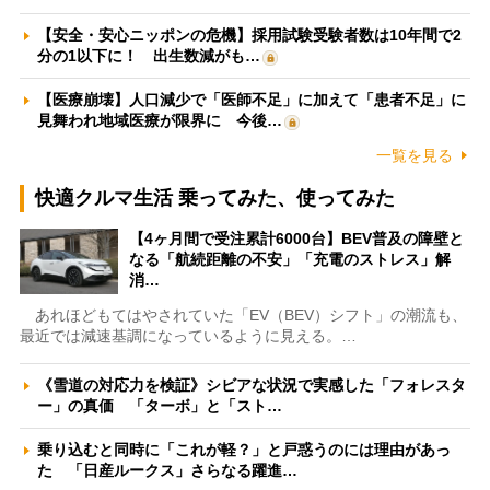
【安全・安心ニッポンの危機】採用試験受験者数は10年間で2
分の1以下に！ 出生数減がも…
【医療崩壊】人口減少で「医師不足」に加えて「患者不足」に
見舞われ地域医療が限界に 今後…
一覧を見る
快適クルマ生活 乗ってみた、使ってみた
【4ヶ月間で受注累計6000台】BEV普及の障壁と
なる「航続距離の不安」「充電のストレス」解
消…
あれほどもてはやされていた「EV（BEV）シフト」の潮流も、
最近では減速基調になっているように見える。…
《雪道の対応力を検証》シビアな状況で実感した「フォレスタ
ー」の真価 「ターボ」と「スト…
乗り込むと同時に「これが軽？」と戸惑うのには理由があっ
た 「日産ルークス」さらなる躍進…