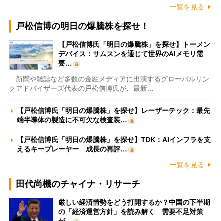
一覧を見る
戸松信博の明日の爆騰株を探せ！
【戸松信博氏「明日の爆騰株」を探せ】トーメン
デバイス：サムスンを通じて世界のAIメモリ需
要…
新聞や雑誌など多数の金融メディアに出演するグローバルリン
クアドバイザーズ代表の戸松信博氏が、最新…
【戸松信博氏「明日の爆騰株」を探せ】レーザーテック：最先
端半導体の製造に不可欠な検査装…
【戸松信博氏「明日の爆騰株」を探せ】TDK：AIインフラを支
えるキープレーヤー 成長の再評…
一覧を見る
田代尚機のチャイナ・リサーチ
厳しい経済情勢をどう打開するか？中国の下半期
の「経済運営方針」を読み解く 需要不足対策