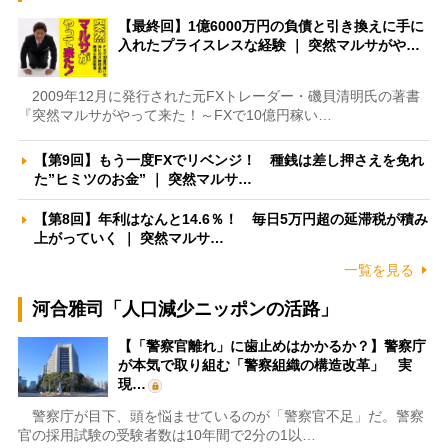
【最終回】1億6000万円の負債と引き換えに手に
入れたプライスレスな経験 ｜ 突然マルサがや…
2009年12月に発行された元FXトレーダー・磯貝清明氏の著書
『突然マルサがやって来た！～FXで10億円稼い…
【第9回】もう一度FXでリベンジ！ 種銭は差し押さえを免れ
た”ヒミツのお金” ｜ 突然マルサ…
【第8回】年利はなんと14.6％！ 毎日5万円超の延滞税が積み
上がっていく ｜ 突然マルサ…
一覧を見る
河合雅司「人口減少ニッポンの活路」
【「警察官離れ」に歯止めはかかるか？】警察庁
が本気で取り組む「警察組織の構造改革」 実
現…
警察庁が目下、頭を悩ませているのが「警察官不足」だ。警察
官の採用試験の受験者数は10年間で2分の1以…