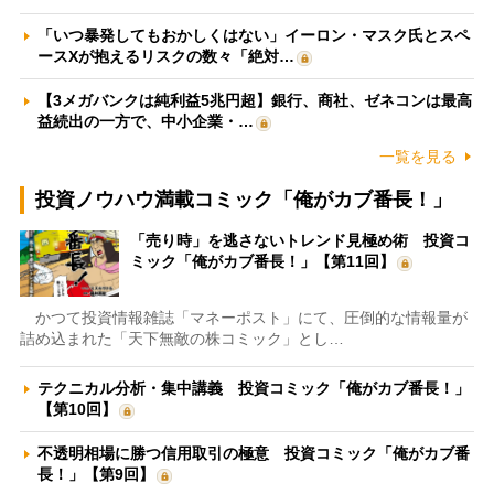
「いつ暴発してもおかしくはない」イーロン・マスク氏とスペ
ースXが抱えるリスクの数々「絶対…
【3メガバンクは純利益5兆円超】銀行、商社、ゼネコンは最高
益続出の一方で、中小企業・…
一覧を見る
投資ノウハウ満載コミック「俺がカブ番長！」
「売り時」を逃さないトレンド見極め術 投資コ
ミック「俺がカブ番長！」【第11回】
かつて投資情報雑誌「マネーポスト」にて、圧倒的な情報量が
詰め込まれた「天下無敵の株コミック」とし…
テクニカル分析・集中講義 投資コミック「俺がカブ番長！」
【第10回】
不透明相場に勝つ信用取引の極意 投資コミック「俺がカブ番
長！」【第9回】