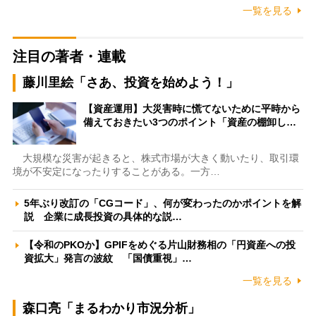
一覧を見る
注目の著者・連載
藤川里絵「さあ、投資を始めよう！」
【資産運用】大災害時に慌てないために平時から
備えておきたい3つのポイント「資産の棚卸し…
大規模な災害が起きると、株式市場が大きく動いたり、取引環
境が不安定になったりすることがある。一方…
5年ぶり改訂の「CGコード」、何が変わったのかポイントを解
説 企業に成長投資の具体的な説…
【令和のPKOか】GPIFをめぐる片山財務相の「円資産への投
資拡大」発言の波紋 「国債重視」…
一覧を見る
森口亮「まるわかり市況分析」