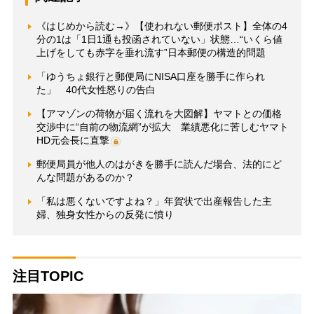
《はじめから読む→》【使われない郵便ポスト】全体の4
分の1は「1日1通も投函されていない」状態…“いくら値
上げをしても赤字を垂れ流す”日本郵便の構造的問題
「ゆうちょ銀行と郵便局にNISA口座を勝手に作られ
た」 40代女性怒りの告白
【アマゾンの荷物が届く流れを大図解】ヤマトとの価格
交渉中に“自前の物流網”が拡大 業績悪化に苦しむヤマト
HD元会長に直撃
郵便局員が他人のはがきを勝手に読んだ場合、法的にど
んな問題があるのか？
「私は悪くないですよね？」年賀状で出産報告した主
婦、独身女性からの反発に憤り
注目TOPIC