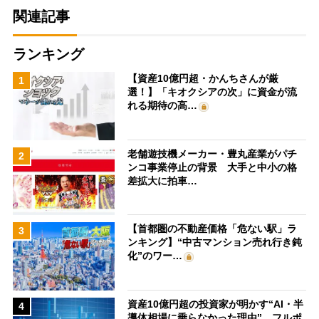
関連記事
ランキング
【資産10億円超・かんちさんが厳
1
選！】「キオクシアの次」に資金が流
れる期待の高…
老舗遊技機メーカー・豊丸産業がパチ
2
ンコ事業停止の背景 大手と中小の格
差拡大に拍車…
【首都圏の不動産価格「危ない駅」ラ
3
ンキング】“中古マンション売れ行き鈍
化”のワー…
資産10億円超の投資家が明かす“AI・半
4
導体相場に乗らなかった理由” フルポ