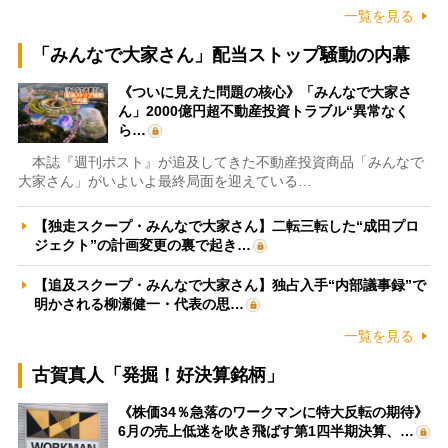
一覧を見る
「みんなで大家さん」配当ストップ騒動の内幕
《ついに見えた問題の核心》「みんなで大家さ
ん」2000億円超不動産投資トラブル“異常なく
ら…
本誌『週刊ポスト』が追及してきた不動産投資商品「みんなで
大家さん」がいよいよ最終局面を迎えている…
【独走スクープ・みんなで大家さん】二転三転した“成田プロ
ジェクト”の計画変更の裏で起き…
【追及スクープ・みんなで大家さん】独占入手“内部議事録”で
明かされる柳瀬健一・代表の思…
一覧を見る
古賀真人「発掘！好決算銘柄」
《株価34％急落のワークマンに特大反転の期待》
6月の売上低迷を吹き飛ばす第1四半期決算、…