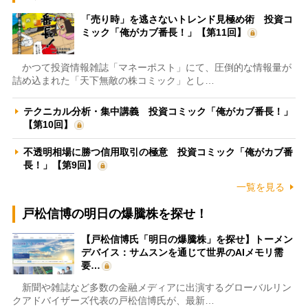
「売り時」を逃さないトレンド見極め術 投資コ
ミック「俺がカブ番長！」【第11回】
かつて投資情報雑誌「マネーポスト」にて、圧倒的な情報量が
詰め込まれた「天下無敵の株コミック」とし…
テクニカル分析・集中講義 投資コミック「俺がカブ番長！」
【第10回】
不透明相場に勝つ信用取引の極意 投資コミック「俺がカブ番
長！」【第9回】
一覧を見る
戸松信博の明日の爆騰株を探せ！
【戸松信博氏「明日の爆騰株」を探せ】トーメン
デバイス：サムスンを通じて世界のAIメモリ需
要…
新聞や雑誌など多数の金融メディアに出演するグローバルリン
クアドバイザーズ代表の戸松信博氏が、最新…