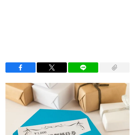
Loaded
:
100.00%
/
Unmute