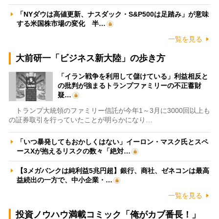
「NYダウは高値更新、ナスダック・S&P500は足踏み」が意味
する米国株市場の変化 半…
一覧を見る
大前研一「ビジネス新大陸」の歩き方
「イラン戦争を利用して儲けている」利益相反と
の批判が強まるトランプファミリーの不正蓄財
疑…
トランプ大統領のファミリー信託が今年1～3月に3000回以上も
の証券取引を行っていたことが明らかになり…
「いつ暴発してもおかしくはない」イーロン・マスク氏とスペ
ースXが抱えるリスクの数々「絶対…
【3メガバンクは純利益5兆円超】銀行、商社、ゼネコンは最高
益続出の一方で、中小企業・…
一覧を見る
投資ノウハウ満載コミック「俺がカブ番長！」