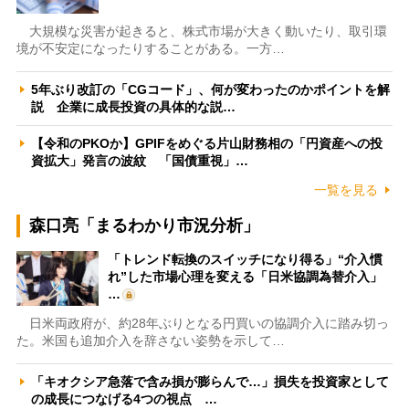
大規模な災害が起きると、株式市場が大きく動いたり、取引環
境が不安定になったりすることがある。一方…
5年ぶり改訂の「CGコード」、何が変わったのかポイントを解
説 企業に成長投資の具体的な説…
【令和のPKOか】GPIFをめぐる片山財務相の「円資産への投
資拡大」発言の波紋 「国債重視」…
一覧を見る
森口亮「まるわかり市況分析」
「トレンド転換のスイッチになり得る」“介入慣
れ”した市場心理を変える「日米協調為替介入」
…
日米両政府が、約28年ぶりとなる円買いの協調介入に踏み切っ
た。米国も追加介入を辞さない姿勢を示して…
「キオクシア急落で含み損が膨らんで…」損失を投資家として
の成長につなげる4つの視点 …