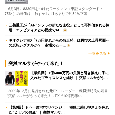
6月3日に8330円をつけたワークマン（東証スタンダード・
7564）の株価は、わずか1カ月あまりで約34％下落…
三菱重工が「AIインフラの新たな主役」として再評価される気
運 エヌビディアとの提携でAI…
キオクシアHD「7万円割れからの急反発」は再びの上昇局面へ
の反転シグナルか？ 市場のムー…
一覧を見る
突然マルサがやって来た！
【最終回】1億6000万円の負債と引き換えに手に
入れたプライスレスな経験 ｜ 突然マルサがや…
2009年12月に発行された元FXトレーダー・磯貝清明氏の著書
『突然マルサがやって来た！～FXで10億円稼い…
【第9回】もう一度FXでリベンジ！ 種銭は差し押さえを免れ
た”ヒミツのお金” ｜ 突然マルサ…