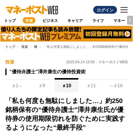
ログイン
トップ
投資
ビジネス
キャリア
ライフ
マネー
トップ
投資
株
「私も何度も無駄にしました…」約250銘柄保有の“優待弁護
投資
2025.04.14 15:58
マネーポストWEB
“優待弁護士”澤井康生の優待投資術
1
9
10
11
16
＃
～
＃
＃
＃
～
＃
「私も何度も無駄にしました…」約250
銘柄保有の“優待弁護士”澤井康生氏が優
待券の使用期限切れを防ぐために実践す
るようになった“最終手段”