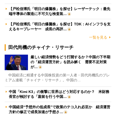
【戸松信博氏「明日の爆騰株」を探せ】レーザーテック：最先
端半導体の製造に不可欠な検査装…
【戸松信博氏「明日の爆騰株」を探せ】TDK：AIインフラを支
えるキープレーヤー 成長の再評…
一覧を見る
田代尚機のチャイナ・リサーチ
厳しい経済情勢をどう打開するか？中国の下半期
の「経済運営方針」を読み解く 需要不足対策
が…
中国経済に精通する中国株投資の第一人者・田代尚機氏のプレ
ミアム連載「チャイナ・リサーチ」。中国の…
中国「Kimi K3」の衝撃に世界はどう対応するのか？ 米財務
長官が検討する「蒸留を行う中国…
中国経済“予想外の低成長”で政策のテコ入れ必至か 経済運営
方針の修正で成長加速が予想さ…