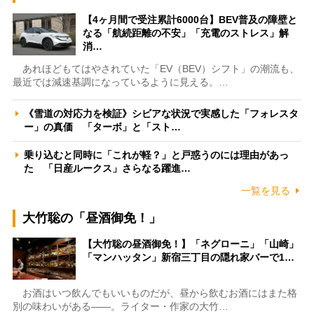
【4ヶ月間で受注累計6000台】BEV普及の障壁と
なる「航続距離の不安」「充電のストレス」解
消…
あれほどもてはやされていた「EV（BEV）シフト」の潮流も、
最近では減速基調になっているように見える。…
《雪道の対応力を検証》シビアな状況で実感した「フォレスタ
ー」の真価 「ターボ」と「スト…
乗り込むと同時に「これが軽？」と戸惑うのには理由があっ
た 「日産ルークス」さらなる躍進…
一覧を見る
大竹聡の「昼酒御免！」
【大竹聡の昼酒御免！】「ネグローニ」「山崎」
「マンハッタン」新宿三丁目の隠れ家バーで1…
お酒はいつ飲んでもいいものだが、昼から飲むお酒にはまた格
別の味わいがある――。ライター・作家の大竹…