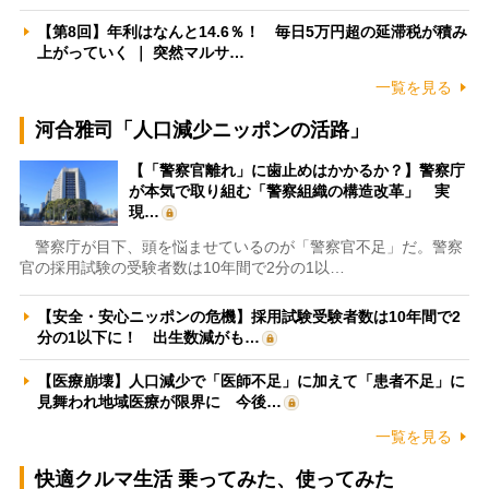
【第8回】年利はなんと14.6％！ 毎日5万円超の延滞税が積み
上がっていく ｜ 突然マルサ…
一覧を見る
河合雅司「人口減少ニッポンの活路」
【「警察官離れ」に歯止めはかかるか？】警察庁
が本気で取り組む「警察組織の構造改革」 実
現…
警察庁が目下、頭を悩ませているのが「警察官不足」だ。警察
官の採用試験の受験者数は10年間で2分の1以…
【安全・安心ニッポンの危機】採用試験受験者数は10年間で2
分の1以下に！ 出生数減がも…
【医療崩壊】人口減少で「医師不足」に加えて「患者不足」に
見舞われ地域医療が限界に 今後…
一覧を見る
快適クルマ生活 乗ってみた、使ってみた