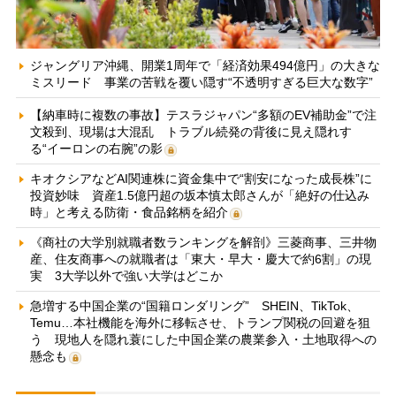
ジャングリア沖縄、開業1周年で「経済効果494億円」の大きな
ミスリード 事業の苦戦を覆い隠す“不透明すぎる巨大な数字”
【納車時に複数の事故】テスラジャパン“多額のEV補助金”で注
文殺到、現場は大混乱 トラブル続発の背後に見え隠れす
る“イーロンの右腕”の影
キオクシアなどAI関連株に資金集中で“割安になった成長株”に
投資妙味 資産1.5億円超の坂本慎太郎さんが「絶好の仕込み
時」と考える防衛・食品銘柄を紹介
《商社の大学別就職者数ランキングを解剖》三菱商事、三井物
産、住友商事への就職者は「東大・早大・慶大で約6割」の現
実 3大学以外で強い大学はどこか
急増する中国企業の“国籍ロンダリング” SHEIN、TikTok、
Temu…本社機能を海外に移転させ、トランプ関税の回避を狙
う 現地人を隠れ蓑にした中国企業の農業参入・土地取得への
懸念も