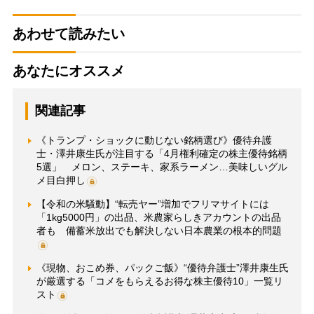
あわせて読みたい
あなたにオススメ
関連記事
《トランプ・ショックに動じない銘柄選び》優待弁護
士・澤井康生氏が注目する「4月権利確定の株主優待銘柄
5選」 メロン、ステーキ、家系ラーメン…美味しいグル
メ目白押し
【令和の米騒動】“転売ヤー”増加でフリマサイトには
「1kg5000円」の出品、米農家らしきアカウントの出品
者も 備蓄米放出でも解決しない日本農業の根本的問題
《現物、おこめ券、パックご飯》“優待弁護士”澤井康生氏
が厳選する「コメをもらえるお得な株主優待10」一覧リ
スト