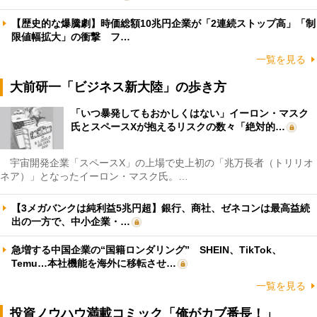
【歴史的な爆騰劇】時価総額10兆円企業が「2連続ストップ高」「制
限値幅拡大」の衝撃 フ…
一覧を見る
大前研一「ビジネス新大陸」の歩き方
「いつ暴発してもおかしくはない」イーロン・マスク
氏とスペースXが抱えるリスクの数々「絶対的…
宇宙開発企業「スペースX」の上場で史上初の「兆万長者（トリリオ
ネア）」となったイーロン・マスク氏。…
【3メガバンクは純利益5兆円超】銀行、商社、ゼネコンは最高益続
出の一方で、中小企業・…
急増する中国企業の“国籍ロンダリング” SHEIN、TikTok、
Temu…本社機能を海外に移転させ…
一覧を見る
投資ノウハウ満載コミック「俺がカブ番長！」