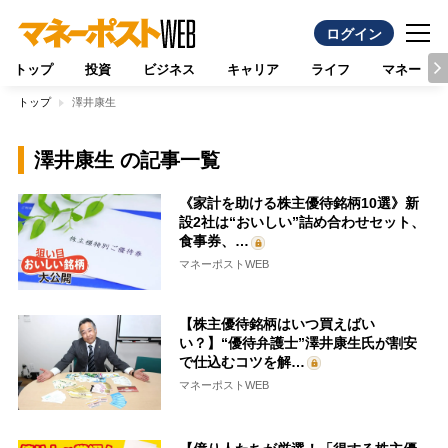
ログイン
トップ
投資
ビジネス
キャリア
ライフ
マネー
トップ
澤井康生
澤井康生 の記事一覧
《家計を助ける株主優待銘柄10選》新
設2社は“おいしい”詰め合わせセット、
食事券、…
マネーポストWEB
【株主優待銘柄はいつ買えばい
い？】“優待弁護士”澤井康生氏が割安
で仕込むコツを解…
マネーポストWEB