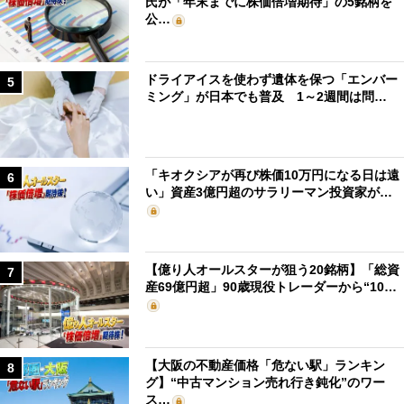
氏が「年末までに株価倍増期待」の5銘柄を
公…
ドライアイスを使わず遺体を保つ「エンバー
5
ミング」が日本でも普及 1～2週間は問…
「キオクシアが再び株価10万円になる日は遠
6
い」資産3億円超のサラリーマン投資家が…
【億り人オールスターが狙う20銘柄】「総資
7
産69億円超」90歳現役トレーダーから“10…
【大阪の不動産価格「危ない駅」ランキン
8
グ】“中古マンション売れ行き鈍化”のワー
ス…