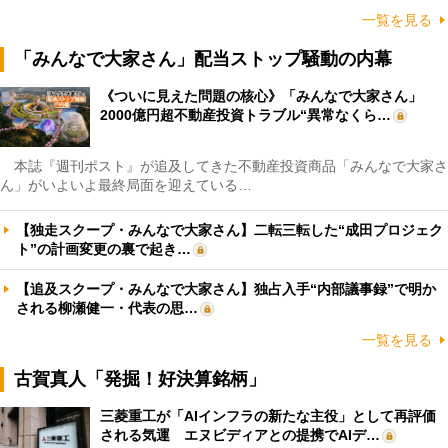
一覧を見る
「みんなで大家さん」配当ストップ騒動の内幕
《ついに見えた問題の核心》「みんなで大家さん」
2000億円超不動産投資トラブル“異常なくら…
本誌『週刊ポスト』が追及してきた不動産投資商品「みんなで大家さ
ん」がいよいよ最終局面を迎えている…
【独走スクープ・みんなで大家さん】二転三転した“成田プロジェク
ト”の計画変更の裏で起き…
【追及スクープ・みんなで大家さん】独占入手“内部議事録”で明か
される柳瀬健一・代表の思…
一覧を見る
古賀真人「発掘！好決算銘柄」
三菱重工が「AIインフラの新たな主役」として再評価
される気運 エヌビディアとの提携でAIデ…