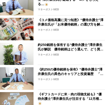
る…
マネーポストWEB
《コメ価格高騰に克つ知恵》“優待弁護士”澤
井康生氏が「お米優待銘柄」の選び方を解…
マネーポストWEB
約250銘柄を保有する“優待弁護士”澤井康生
氏が解説 優待銘柄はどう選んで、どう買…
マネーポストWEB
《約250の優待銘柄を保有》“優待弁護士”澤
井康生氏の異色のキャリアと投資遍歴 「…
マネーポストWEB
《ギフトカードに米・肉の現物支給も》“優
待弁護士”澤井康生氏が注目する「12月権…