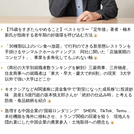
【75歳をすぎたらやめること】ベストセラー『定年後』著者・楠木
新氏が指南する老年期の好循環を呼び込む方法
「30種類以上のパン食べ放題」で行列のできる新形態レストランを
手掛けるサンマルクホールディングス 同社に聞いた「店舗展開の
コンセプト」、事業を多角化してもぶれない軸
《商社の大学別就職者数ランキングを解剖》三菱商事、三井物産、
住友商事への就職者は「東大・早大・慶大で約6割」の現実 3大学
以外で強い大学はどこか
キオクシアなどAI関連株に資金集中で“割安になった成長株”に投資妙
味 資産1.5億円超の坂本慎太郎さんが「絶好の仕込み時」と考える
防衛・食品銘柄を紹介
急増する中国企業の“国籍ロンダリング” SHEIN、TikTok、Temu…
本社機能を海外に移転させ、トランプ関税の回避を狙う 現地人を
隠れ蓑にした中国企業の農業参入・土地取得への懸念も