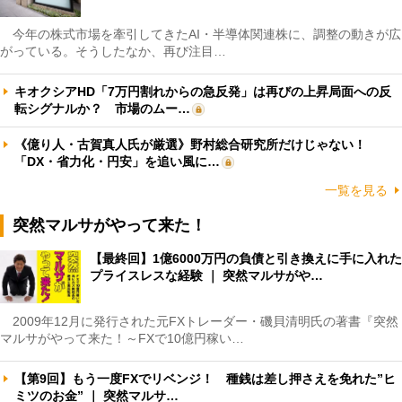
今年の株式市場を牽引してきたAI・半導体関連株に、調整の動きが広
がっている。そうしたなか、再び注目…
キオクシアHD「7万円割れからの急反発」は再びの上昇局面への反
転シグナルか？ 市場のムー…
《億り人・古賀真人氏が厳選》野村総合研究所だけじゃない！
「DX・省力化・円安」を追い風に…
一覧を見る
突然マルサがやって来た！
【最終回】1億6000万円の負債と引き換えに手に入れた
プライスレスな経験 ｜ 突然マルサがや…
2009年12月に発行された元FXトレーダー・磯貝清明氏の著書『突然
マルサがやって来た！～FXで10億円稼い…
【第9回】もう一度FXでリベンジ！ 種銭は差し押さえを免れた”ヒ
ミツのお金” ｜ 突然マルサ…