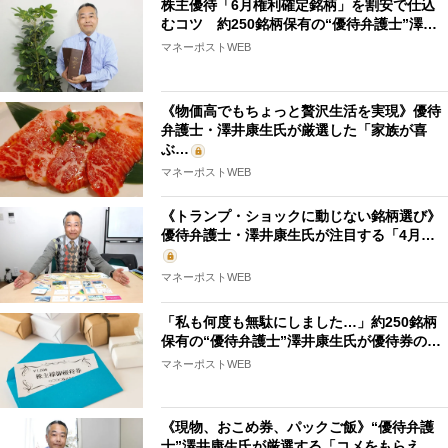
株主優待「6月権利確定銘柄」を割安で仕込
むコツ 約250銘柄保有の“優待弁護士”澤…
マネーポストWEB
《物価高でもちょっと贅沢生活を実現》優待
弁護士・澤井康生氏が厳選した「家族が喜
ぶ…
マネーポストWEB
《トランプ・ショックに動じない銘柄選び》
優待弁護士・澤井康生氏が注目する「4月…
マネーポストWEB
「私も何度も無駄にしました…」約250銘柄
保有の“優待弁護士”澤井康生氏が優待券の…
マネーポストWEB
《現物、おこめ券、パックご飯》“優待弁護
士”澤井康生氏が厳選する「コメをもらえ