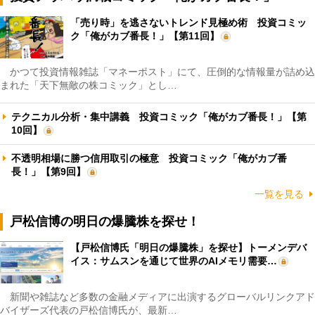
「売り時」を逃さないトレンド見極め術 投資コミッ
ク「俺がカブ番長！」【第11回】
かつて投資情報雑誌「マネーポスト」にて、圧倒的な情報量が詰め込
まれた「天下無敵の株コミック」とし…
テクニカル分析・集中講義 投資コミック「俺がカブ番長！」【第
10回】
不透明相場に勝つ信用取引の極意 投資コミック「俺がカブ番
長！」【第9回】
一覧を見る
戸松信博の明日の爆騰株を探せ！
【戸松信博氏「明日の爆騰株」を探せ】トーメンデバ
イス：サムスンを通じて世界のAIメモリ需要…
新聞や雑誌など多数の金融メディアに出演するグローバルリンクアド
バイザーズ代表の戸松信博氏が、最新…