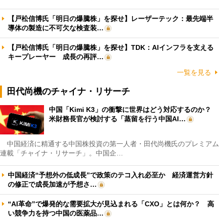
【戸松信博氏「明日の爆騰株」を探せ】レーザーテック：最先端半
導体の製造に不可欠な検査装…
【戸松信博氏「明日の爆騰株」を探せ】TDK：AIインフラを支える
キープレーヤー 成長の再評…
一覧を見る
田代尚機のチャイナ・リサーチ
中国「Kimi K3」の衝撃に世界はどう対応するのか？
米財務長官が検討する「蒸留を行う中国AI…
中国経済に精通する中国株投資の第一人者・田代尚機氏のプレミアム
連載「チャイナ・リサーチ」。中国企…
中国経済“予想外の低成長”で政策のテコ入れ必至か 経済運営方針
の修正で成長加速が予想さ…
“AI革命”で爆発的な需要拡大が見込まれる「CXO」とは何か？ 高
い競争力を持つ中国の医薬品…