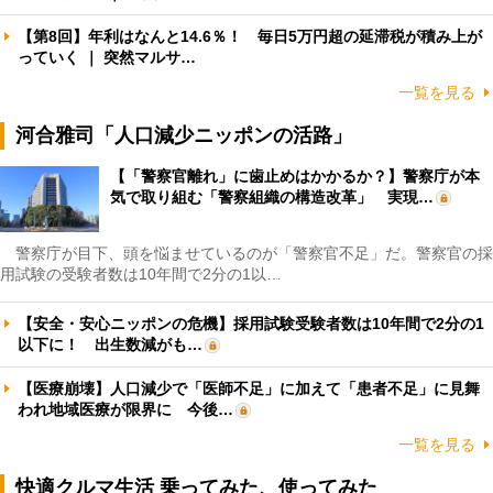
【第8回】年利はなんと14.6％！ 毎日5万円超の延滞税が積み上が
っていく ｜ 突然マルサ…
一覧を見る
河合雅司「人口減少ニッポンの活路」
【「警察官離れ」に歯止めはかかるか？】警察庁が本
気で取り組む「警察組織の構造改革」 実現…
警察庁が目下、頭を悩ませているのが「警察官不足」だ。警察官の採
用試験の受験者数は10年間で2分の1以…
【安全・安心ニッポンの危機】採用試験受験者数は10年間で2分の1
以下に！ 出生数減がも…
【医療崩壊】人口減少で「医師不足」に加えて「患者不足」に見舞
われ地域医療が限界に 今後…
一覧を見る
快適クルマ生活 乗ってみた、使ってみた