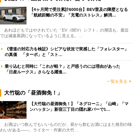
【4ヶ月間で受注累計6000台】BEV普及の障壁となる
「航続距離の不安」「充電のストレス」解消…
あれほどもてはやされていた「EV（BEV）シフト」の潮流も、最近
では減速基調になっているように見える。…
《雪道の対応力を検証》シビアな状況で実感した「フォレスター」
の真価 「ターボ」と「スト…
乗り込むと同時に「これが軽？」と戸惑うのには理由があった
「日産ルークス」さらなる躍進…
一覧を見る
大竹聡の「昼酒御免！」
【大竹聡の昼酒御免！】「ネグローニ」「山崎」「マ
ンハッタン」新宿三丁目の隠れ家バーで1…
お酒はいつ飲んでもいいものだが、昼から飲むお酒にはまた格別の味
わいがある――。ライター・作家の大竹…