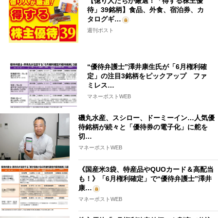
【億り人たちが厳選！「得する株主優
待」39銘柄】食品、外食、宿泊券、カ
タログギ…
週刊ポスト
“優待弁護士”澤井康生氏が「6月権利確
定」の注目3銘柄をピックアップ ファ
ミレス…
マネーポストWEB
磯丸水産、スシロー、ドーミーイン…人気優
待銘柄が続々と「優待券の電子化」に舵を
切…
マネーポストWEB
《国産米3袋、特産品やQUOカード＆高配当
も！》「6月権利確定」で“優待弁護士”澤井
康…
マネーポストWEB