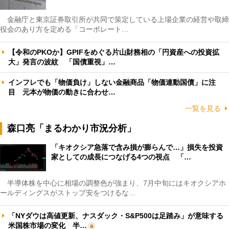
金融庁と東京証券取引所が共同で策定している上場企業の経営や取締
役会のあり方を定める「コーポレート…
【令和のPKOか】GPIFをめぐる片山財務相の「円資産への投資拡
大」発言の波紋 「国債重視」…
インフレでも「物価負け」しない金融商品「物価連動国債」に注
目 元本が物価の動きに合わせ…
一覧を見る
森口亮「まるわかり市況分析」
「キオクシア急落で含み損が膨らんで…」損失を投資
家としての成長につなげる4つの視点 「…
半導体株を中心に相場の調整色が強まり、7月中旬にはキオクシアホ
ールディングスがストップ安をつけるな…
「NYダウは高値更新、ナスダック・S&P500は足踏み」が意味する
米国株市場の変化 半…