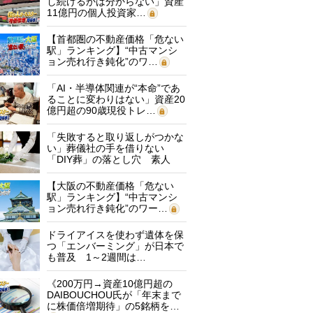
し続けるかは分からない」資産
11億円の個人投資家…
【首都圏の不動産価格「危ない
駅」ランキング】“中古マンシ
ョン売れ行き鈍化”のワ…
「AI・半導体関連が“本命”であ
ることに変わりはない」資産20
億円超の90歳現役トレ…
「失敗すると取り返しがつかな
い」葬儀社の手を借りない
「DIY葬」の落とし穴 素人
に…
【大阪の不動産価格「危ない
駅」ランキング】“中古マンシ
ョン売れ行き鈍化”のワー…
ドライアイスを使わず遺体を保
つ「エンバーミング」が日本で
も普及 1～2週間は…
《200万円→資産10億円超の
DAIBOUCHOU氏が「年末まで
に株価倍増期待」の5銘柄を…