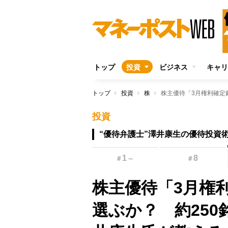
トップ
投資
ビジネス
キャリ
トップ
投資
株
投資
“優待弁護士”澤井康生の優待投資
1
8
＃
～
＃
株主優待「3月権
選ぶか？ 約250