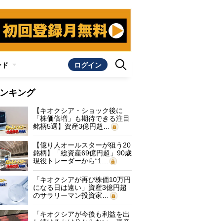
ンド
ログイン
ンキング
【キオクシア・ショック後に
「株価倍増」も期待できる注目
銘柄5選】資産3億円超…
【億り人オールスターが狙う20
銘柄】「総資産69億円超」90歳
現役トレーダーから“1…
「キオクシアが再び株価10万円
になる日は遠い」資産3億円超
のサラリーマン投資家…
「キオクシアが今後も利益を出