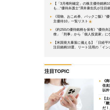
【「3月権利確定」の株主優待銘柄1
も…“優待弁護士”澤井康生氏が注目
《現物、おこめ券、パックご飯》“
主優待10」一覧リスト
《約250の優待銘柄を保有》“優待
僚」「刑事」から「個人投資家」に
【米国発大暴落に備える】「日経平
注目銘柄10選、リート活用の「イン
注目TOPIC
《商
住友
以外
【土
「懸
だ！