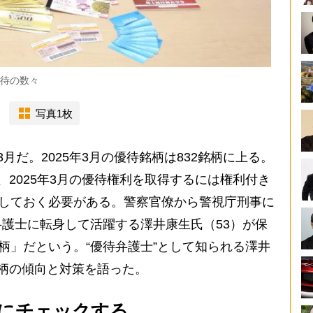
優待の数々
写真1枚
だ。2025年3月の優待銘柄は832銘柄に上る。
、2025年3月の優待権利を取得するには権利付き
有しておく必要がある。警察官僚から警視庁刑事に
護士に転身して活躍する澤井康生氏（53）が保
銘柄」だという。“優待弁護士”として知られる澤井
柄の傾向と対策を語った。
にチェックする