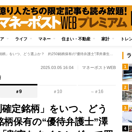
ア
ライフ
マネー
住まい・不動産
家計
トレ
株主優待「3月権利確定銘柄」をいつ、どう選ぶか？ 約250銘柄保有の“優待弁護士”澤井康生氏が教える「割安なタイミング」で買うコツ
ラ
1
2025.03.05 16:04
マネーポストWEB
術
2
9
10
16
＃
＃
～
＃
利確定銘柄」をいつ、どう
3
銘柄保有の“優待弁護士”澤
4