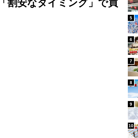
「割安なタイミング」で買
5
Loaded
:
87.51%
/
6
7
8
9
10