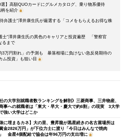
0選】高額QUOカードにグルメカタログ、乗り物系優待
銘柄を紹介
優待弁護士”澤井康生氏が厳選する「コメをもらえるお得な株
弁護士”澤井康生氏の異色のキャリアと投資遍歴 「警察官
なるまで
均3万円割れ」の予測も 暴落相場に負けない急反発期待の
カム投資」も狙い目
社の大学別就職者数ランキングを解剖》三菱商事、三井物産、
商事への就職者は「東大・早大・慶大で約6割」の現実 3大学
で強い大学はどこか
俵に埋まるカネ】大の里、豊昇龍が黒星続きの名古屋場所は
賞金2826万円」が下位力士に渡り「今日はみんなで焼肉
」 金星4個配給で協会は年96万円の支出増に