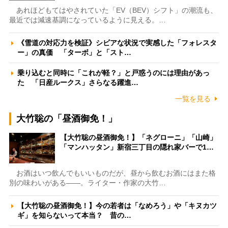
あれほどもてはやされていた「EV（BEV）シフト」の潮流も、
最近では減速基調になっているように見える。…
《雪道の対応力を検証》シビアな状況で実感した「フォレスタ
ー」の真価 「ターボ」と「スト…
乗り込むと同時に「これが軽？」と戸惑うのには理由があっ
た 「日産ルークス」さらなる躍進…
一覧を見る
大竹聡の「昼酒御免！」
【大竹聡の昼酒御免！】「ネグローニ」「山崎」
「マンハッタン」新宿三丁目の隠れ家バーで1…
お酒はいつ飲んでもいいものだが、昼から飲むお酒にはまた格
別の味わいがある――。ライター・作家の大竹…
【大竹聡の昼酒御免！】今の若者は「なめろう」や「キヌカツ
ギ」を知らないって本当？ 昔の…