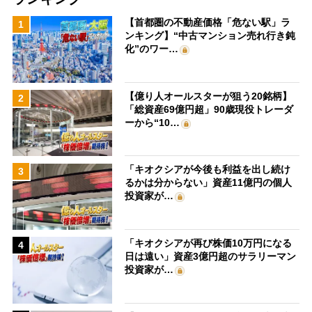
【首都圏の不動産価格「危ない駅」ラ
1
ンキング】“中古マンション売れ行き鈍
化”のワー…
【億り人オールスターが狙う20銘柄】
2
「総資産69億円超」90歳現役トレーダ
ーから“10…
「キオクシアが今後も利益を出し続け
3
るかは分からない」資産11億円の個人
投資家が…
「キオクシアが再び株価10万円になる
4
日は遠い」資産3億円超のサラリーマン
投資家が…