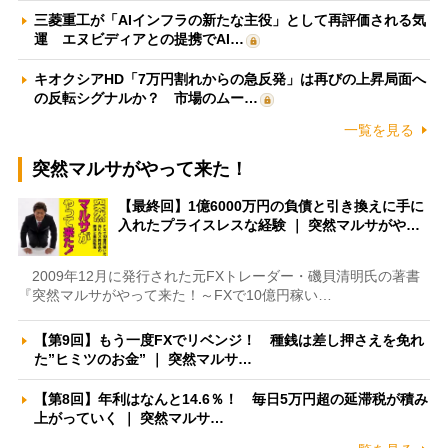
三菱重工が「AIインフラの新たな主役」として再評価される気
運 エヌビディアとの提携でAI…
キオクシアHD「7万円割れからの急反発」は再びの上昇局面へ
の反転シグナルか？ 市場のムー…
一覧を見る
突然マルサがやって来た！
【最終回】1億6000万円の負債と引き換えに手に
入れたプライスレスな経験 ｜ 突然マルサがや…
2009年12月に発行された元FXトレーダー・磯貝清明氏の著書
『突然マルサがやって来た！～FXで10億円稼い…
【第9回】もう一度FXでリベンジ！ 種銭は差し押さえを免れ
た”ヒミツのお金” ｜ 突然マルサ…
【第8回】年利はなんと14.6％！ 毎日5万円超の延滞税が積み
上がっていく ｜ 突然マルサ…