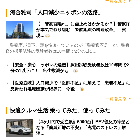
一覧を見る
河合雅司「人口減少ニッポンの活路」
【「警察官離れ」に歯止めはかかるか？】警察庁
が本気で取り組む「警察組織の構造改革」 実
現…
警察庁が目下、頭を悩ませているのが「警察官不足」だ。警察
官の採用試験の受験者数は10年間で2分の1以…
【安全・安心ニッポンの危機】採用試験受験者数は10年間で2
分の1以下に！ 出生数減がも…
【医療崩壊】人口減少で「医師不足」に加えて「患者不足」に
見舞われ地域医療が限界に 今後…
一覧を見る
快適クルマ生活 乗ってみた、使ってみた
【4ヶ月間で受注累計6000台】BEV普及の障壁と
なる「航続距離の不安」「充電のストレス」解
消…