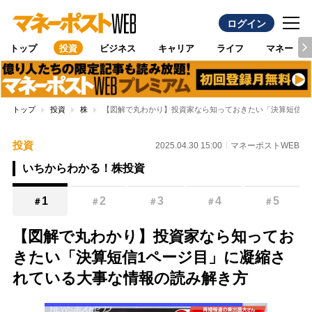
ログイン
トップ
投資
ビジネス
キャリア
ライフ
マネー
トップ
投資
株
【図解で丸わかり】投資家なら知っておきたい「決算短信1
投資
2025.04.30 15:00
マネーポストWEB
いちからわかる！株投資
1
2
3
4
5
＃
＃
＃
＃
＃
【図解で丸わかり】投資家なら知ってお
きたい「決算短信1ページ目」に凝縮さ
れている大事な情報の読み解き方