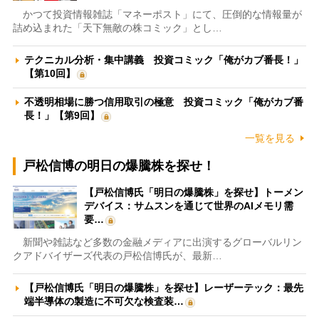
かつて投資情報雑誌「マネーポスト」にて、圧倒的な情報量が
詰め込まれた「天下無敵の株コミック」とし…
テクニカル分析・集中講義 投資コミック「俺がカブ番長！」
【第10回】
不透明相場に勝つ信用取引の極意 投資コミック「俺がカブ番
長！」【第9回】
一覧を見る
戸松信博の明日の爆騰株を探せ！
【戸松信博氏「明日の爆騰株」を探せ】トーメン
デバイス：サムスンを通じて世界のAIメモリ需
要…
新聞や雑誌など多数の金融メディアに出演するグローバルリン
クアドバイザーズ代表の戸松信博氏が、最新…
【戸松信博氏「明日の爆騰株」を探せ】レーザーテック：最先
端半導体の製造に不可欠な検査装…