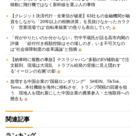
移動に飛行機ではなく新幹線を選ぶ人の事情
【クレジット決済代行・全東信が破産】63社もの金融機関が融
資をしながら「20年以上の粉飾決算」を見抜けなかったカラク
リ 営業現場では“自転車操業”の焦りも表出していた
「何がやりたいのか分からない」竹中平蔵氏が語る高市内閣の
評価 「給付付き税額控除はその場しのぎ」いま不可欠なの
は“社会保障制度の改革議論”と指摘
【納車時に複数の事故】テスラジャパン“多額のEV補助金”で注
文殺到、現場は大混乱 トラブル続発の背後に見え隠れす
る“イーロンの右腕”の影
急増する中国企業の“国籍ロンダリング” SHEIN、TikTok、
Temu…本社機能を海外に移転させ、トランプ関税の回避を狙
う 現地人を隠れ蓑にした中国企業の農業参入・土地取得への
懸念も
関連記事
ランキング