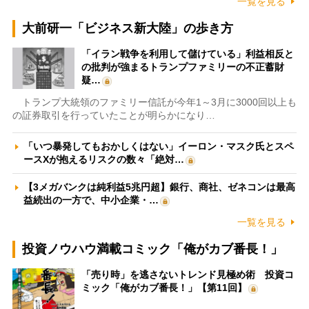
一覧を見る
大前研一「ビジネス新大陸」の歩き方
「イラン戦争を利用して儲けている」利益相反と
の批判が強まるトランプファミリーの不正蓄財
疑…
トランプ大統領のファミリー信託が今年1～3月に3000回以上も
の証券取引を行っていたことが明らかになり…
「いつ暴発してもおかしくはない」イーロン・マスク氏とスペ
ースXが抱えるリスクの数々「絶対…
【3メガバンクは純利益5兆円超】銀行、商社、ゼネコンは最高
益続出の一方で、中小企業・…
一覧を見る
投資ノウハウ満載コミック「俺がカブ番長！」
「売り時」を逃さないトレンド見極め術 投資コ
ミック「俺がカブ番長！」【第11回】