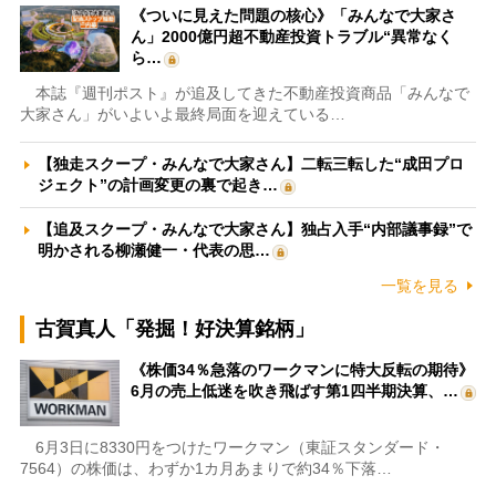
《ついに見えた問題の核心》「みんなで大家さ
ん」2000億円超不動産投資トラブル“異常なく
ら…
本誌『週刊ポスト』が追及してきた不動産投資商品「みんなで
大家さん」がいよいよ最終局面を迎えている…
【独走スクープ・みんなで大家さん】二転三転した“成田プロ
ジェクト”の計画変更の裏で起き…
【追及スクープ・みんなで大家さん】独占入手“内部議事録”で
明かされる柳瀬健一・代表の思…
一覧を見る
古賀真人「発掘！好決算銘柄」
《株価34％急落のワークマンに特大反転の期待》
6月の売上低迷を吹き飛ばす第1四半期決算、…
6月3日に8330円をつけたワークマン（東証スタンダード・
7564）の株価は、わずか1カ月あまりで約34％下落…