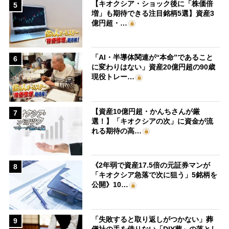
【キオクシア・ショック後に「株価倍
5
増」も期待できる注目銘柄5選】資産3
億円超・…
「AI・半導体関連が“本命”であること
6
に変わりはない」資産20億円超の90歳
現役トレー…
【資産10億円超・かんちさんが厳
7
選！】「キオクシアの次」に資金が流
れる期待の高…
《2年弱で資産17.5倍の元証券マンが
8
「キオクシア急落で次に狙う」5銘柄を
公開》10…
「失敗すると取り返しがつかない」葬
9
儀社の手を借りない「DIY葬」の落とし