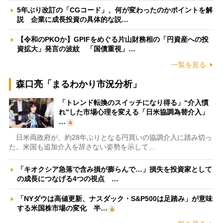
5年ぶり改訂の「CGコード」、何が変わったのかポイントを解
説 企業に成長投資の具体的な説…
【令和のPKOか】GPIFをめぐる片山財務相の「円資産への投
資拡大」発言の波紋 「国債重視」…
一覧を見る
森口亮「まるわかり市況分析」
「トレンド転換のスイッチになり得る」“介入慣
れ”した市場心理を変える「日米協調為替介入」
…
日米両政府が、約28年ぶりとなる円買いの協調介入に踏み切っ
た。米国も追加介入を辞さない姿勢を示して…
「キオクシア急落で含み損が膨らんで…」損失を投資家として
の成長につなげる4つの視点 …
「NYダウは高値更新、ナスダック・S&P500は足踏み」が意味
する米国株市場の変化 半…