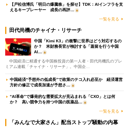
【戸松信博氏「明日の爆騰株」を探せ】TDK：AIインフラを支
えるキープレーヤー 成長の再評…
一覧を見る
田代尚機のチャイナ・リサーチ
中国「Kimi K3」の衝撃に世界はどう対応するの
か？ 米財務長官が検討する「蒸留を行う中国
AI…
中国経済に精通する中国株投資の第一人者・田代尚機氏のプレ
ミアム連載「チャイナ・リサーチ」。中国企…
中国経済“予想外の低成長”で政策のテコ入れ必至か 経済運営
方針の修正で成長加速が予想さ…
“AI革命”で爆発的な需要拡大が見込まれる「CXO」とは何
か？ 高い競争力を持つ中国の医薬品…
一覧を見る
「みんなで大家さん」配当ストップ騒動の内幕