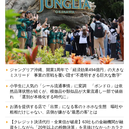
ジャングリア沖縄、開業1周年で「経済効果494億円」の大きな
ミスリード 事業の苦戦を覆い隠す“不透明すぎる巨大な数字”
小学生に人気の「シール流通事情」に変調 「ボンドロ」は依
然品薄状態が続くが、模倣品や類似品が大量流通し一部で値崩
れ 「選別が本格化する時代に」
お酒を提供する店で「出禁」になる客のトホホな生態 嘔吐や
粗相だけじゃない、店側が嫌がる“最悪の客”とは
【クレジット決済代行・全東信が破産】63社もの金融機関が融
資をしながら「20年以上の粉飾決算」を見抜けなかったカラク