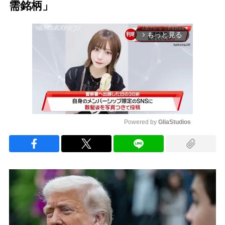
需銘柄」
もっと見る
arrow_forward_ios
Powered by 
GliaStudios
Mute