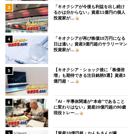
「キオクシアが今後も利益を出し続け
3
るかは分からない」資産11億円の個人
投資家が…
「キオクシアが再び株価10万円になる
4
日は遠い」資産3億円超のサラリーマン
投資家が…
【キオクシア・ショック後に「株価倍
5
増」も期待できる注目銘柄5選】資産3
億円超・…
「AI・半導体関連が“本命”であること
6
に変わりはない」資産20億円超の90歳
現役トレー…
【資産10億円超・かんちさんが厳
7