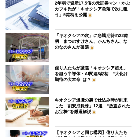
2年弱で資産17.5倍の元証券マン・かぶ
カブキ氏が「キオクシア急落で次に狙
う」5銘柄を公開
「キオクシアの次」に急騰期待の22銘
柄 まつのすけさん、かんちさん、な
のなのさんが厳選
億り人たちが厳選「キオクシア超え」
を狙う半導体・AI関連8銘柄 “大化け
期待の大本命”は？
キオクシア爆騰の裏で仕込み時が到来
した「割安成長株」12選 “放置された
お宝株”を厳選解説
【キオクシアと同じ構図】億り人たち