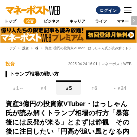
ログイン
トップ
投資
ビジネス
キャリア
ライフ
マネー
トップ
投資
株
資産3億円の投資家VTuber・はっしゃん氏が読み解くト
投資
2025.04.24 16:01
マネーポストWEB
トランプ相場の戦い方
1
4
5
6
24
＃
～
＃
＃
＃
～
＃
資産3億円の投資家VTuber・はっしゃん
氏が読み解くトランプ相場の行方「暴落
後には反発が来る」とまずは静観 その
後に注目したい「円高が追い風となる内