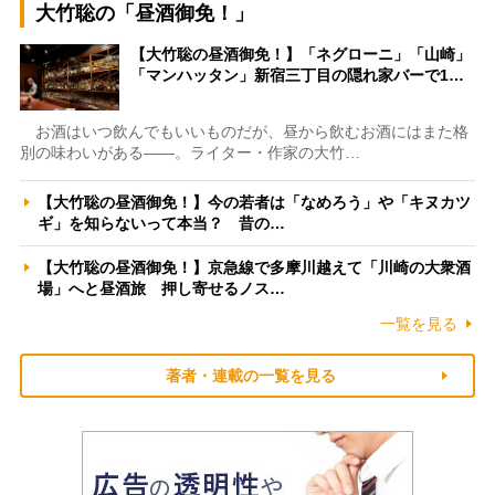
大竹聡の「昼酒御免！」
【大竹聡の昼酒御免！】「ネグローニ」「山崎」
「マンハッタン」新宿三丁目の隠れ家バーで1…
お酒はいつ飲んでもいいものだが、昼から飲むお酒にはまた格
別の味わいがある――。ライター・作家の大竹…
【大竹聡の昼酒御免！】今の若者は「なめろう」や「キヌカツ
ギ」を知らないって本当？ 昔の…
【大竹聡の昼酒御免！】京急線で多摩川越えて「川崎の大衆酒
場」へと昼酒旅 押し寄せるノス…
一覧を見る
著者・連載の一覧を見る