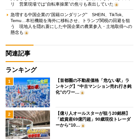
リ 営業現場では“自転車操業”の焦りも表出していた
急増する中国企業の“国籍ロンダリング” SHEIN、TikTok、
Temu…本社機能を海外に移転させ、トランプ関税の回避を狙
う 現地人を隠れ蓑にした中国企業の農業参入・土地取得への
懸念も
関連記事
ランキング
【首都圏の不動産価格「危ない駅」ラ
1
ンキング】“中古マンション売れ行き鈍
化”のワー…
【億り人オールスターが狙う20銘柄】
2
「総資産69億円超」90歳現役トレーダ
ーから“10…