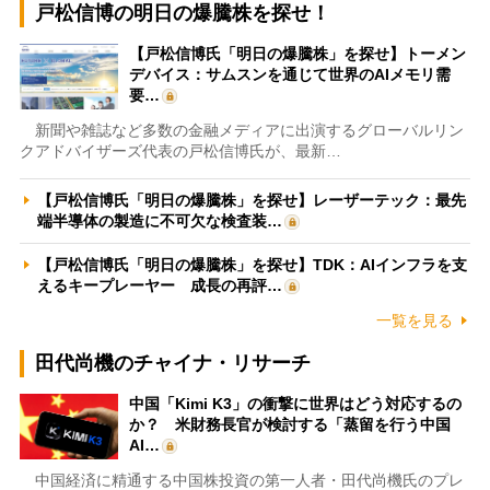
戸松信博の明日の爆騰株を探せ！
【戸松信博氏「明日の爆騰株」を探せ】トーメン
デバイス：サムスンを通じて世界のAIメモリ需
要…
新聞や雑誌など多数の金融メディアに出演するグローバルリン
クアドバイザーズ代表の戸松信博氏が、最新…
【戸松信博氏「明日の爆騰株」を探せ】レーザーテック：最先
端半導体の製造に不可欠な検査装…
【戸松信博氏「明日の爆騰株」を探せ】TDK：AIインフラを支
えるキープレーヤー 成長の再評…
一覧を見る
田代尚機のチャイナ・リサーチ
中国「Kimi K3」の衝撃に世界はどう対応するの
か？ 米財務長官が検討する「蒸留を行う中国
AI…
中国経済に精通する中国株投資の第一人者・田代尚機氏のプレ