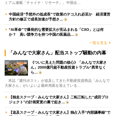
ミアム連載「チャイナ・リサーチ」。中国企…
中国経済“予想外の低成長”で政策のテコ入れ必至か 経済運営
方針の修正で成長加速が予想さ…
“AI革命”で爆発的な需要拡大が見込まれる「CXO」とは何
か？ 高い競争力を持つ中国の医薬品…
一覧を見る
「みんなで大家さん」配当ストップ騒動の内幕
《ついに見えた問題の核心》「みんなで大家さ
ん」2000億円超不動産投資トラブル“異常なく
ら…
本誌『週刊ポスト』が追及してきた不動産投資商品「みんなで
大家さん」がいよいよ最終局面を迎えている…
【独走スクープ・みんなで大家さん】二転三転した“成田プロ
ジェクト”の計画変更の裏で起き…
【追及スクープ・みんなで大家さん】独占入手“内部議事録”で