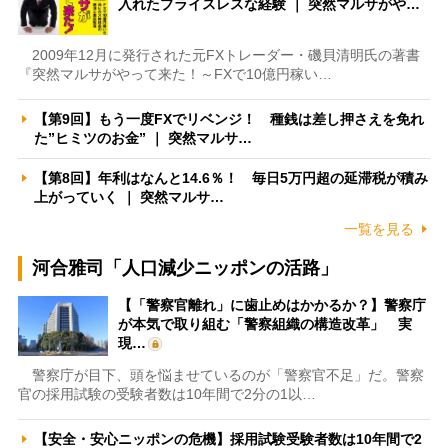
入れたプライスレスな経験 ｜ 突然マルサがや…
2009年12月に発行された元FXトレーダー・磯貝清明氏の著書
『突然マルサがやって来た！～FXで10億円稼い…
【第9回】もう一度FXでリベンジ！ 種銭は差し押さえを免れ
た”ヒミツのお金” ｜ 突然マルサ…
【第8回】年利はなんと14.6％！ 毎日5万円超の延滞税が積み
上がっていく ｜ 突然マルサ…
一覧を見る
河合雅司「人口減少ニッポンの活路」
【「警察官離れ」に歯止めはかかるか？】警察庁
が本気で取り組む「警察組織の構造改革」 実
現…
警察庁が目下、頭を悩ませているのが「警察官不足」だ。警察
官の採用試験の受験者数は10年間で2分の1以…
【安全・安心ニッポンの危機】採用試験受験者数は10年間で2