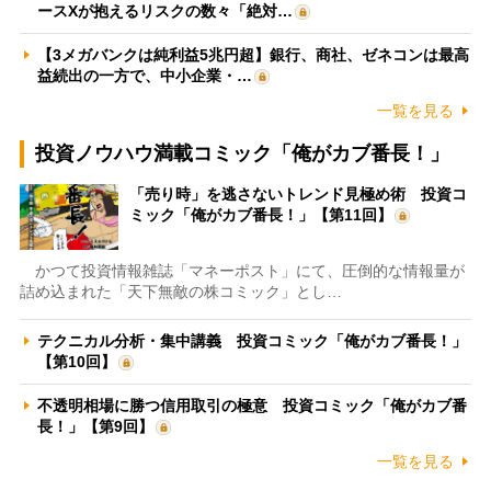
ースXが抱えるリスクの数々「絶対…
【3メガバンクは純利益5兆円超】銀行、商社、ゼネコンは最高
益続出の一方で、中小企業・…
一覧を見る
投資ノウハウ満載コミック「俺がカブ番長！」
「売り時」を逃さないトレンド見極め術 投資コ
ミック「俺がカブ番長！」【第11回】
かつて投資情報雑誌「マネーポスト」にて、圧倒的な情報量が
詰め込まれた「天下無敵の株コミック」とし…
テクニカル分析・集中講義 投資コミック「俺がカブ番長！」
【第10回】
不透明相場に勝つ信用取引の極意 投資コミック「俺がカブ番
長！」【第9回】
一覧を見る