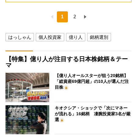
1
2
はっしゃん
個人投資家
億り人
銘柄選別
【特集】億り人が注目する日本株銘柄＆テー
マ
【億り人オールスターが狙う20銘柄】
「総資産69億円超」の10人が選んだ注
目株
キオクシア・ショックで「次にマネー
が流れる」16銘柄 凄腕投資家3名が厳
選