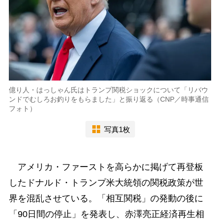
億り人・はっしゃん氏はトランプ関税ショックについて「リバウ
ンドでむしろお釣りをもらました」と振り返る（CNP／時事通信
フォト）
写真1枚
アメリカ・ファーストを高らかに掲げて再登板
したドナルド・トランプ米大統領の関税政策が世
界を混乱させている。「相互関税」の発動の後に
「90日間の停止」を発表し、赤澤亮正経済再生相