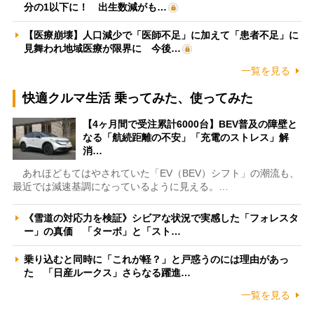
分の1以下に！ 出生数減がも…
【医療崩壊】人口減少で「医師不足」に加えて「患者不足」に
見舞われ地域医療が限界に 今後…
一覧を見る
快適クルマ生活 乗ってみた、使ってみた
【4ヶ月間で受注累計6000台】BEV普及の障壁と
なる「航続距離の不安」「充電のストレス」解
消…
あれほどもてはやされていた「EV（BEV）シフト」の潮流も、
最近では減速基調になっているように見える。…
《雪道の対応力を検証》シビアな状況で実感した「フォレスタ
ー」の真価 「ターボ」と「スト…
乗り込むと同時に「これが軽？」と戸惑うのには理由があっ
た 「日産ルークス」さらなる躍進…
一覧を見る