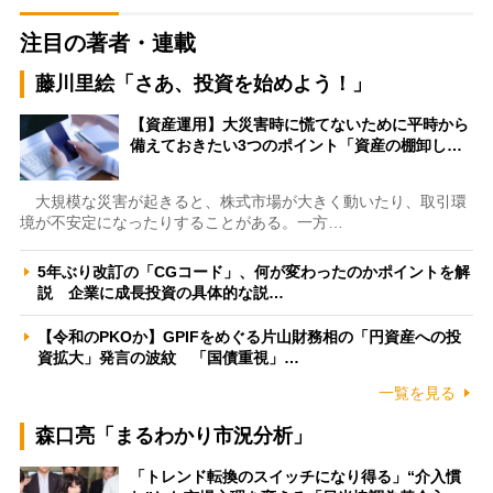
注目の著者・連載
藤川里絵「さあ、投資を始めよう！」
【資産運用】大災害時に慌てないために平時から
備えておきたい3つのポイント「資産の棚卸し…
大規模な災害が起きると、株式市場が大きく動いたり、取引環
境が不安定になったりすることがある。一方…
5年ぶり改訂の「CGコード」、何が変わったのかポイントを解
説 企業に成長投資の具体的な説…
【令和のPKOか】GPIFをめぐる片山財務相の「円資産への投
資拡大」発言の波紋 「国債重視」…
一覧を見る
森口亮「まるわかり市況分析」
「トレンド転換のスイッチになり得る」“介入慣