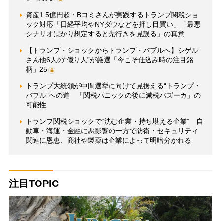
資産1.5億円超・Bコミさんが実践するトランプ関税ショ
ック対応「日経平均やNYダウなどを押し目買い」「最悪
シナリオばかり想定すると先行きを見誤る」の真意
【トランプ・ショックからトランプ・バブルへ】シゲル
さん他6人の“億り人”が厳選「今こそ仕込み時の注目銘
柄」25
トランプ大統領が中間選挙に向けて見据える“トランプ・
バブル”への道 「関税パニックの後に減税バズーカ」の
可能性
トランプ関税ショックで“沈む企業・持ち堪える企業” 自
動車・海運・金融に悪影響の一方で防衛・セキュリティ
関連に恩恵、商社や製薬は企業によって明暗分かれる
注目TOPIC