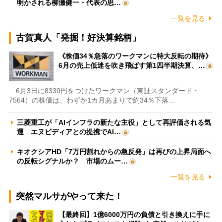
明かされる柳瀬健一・代表の思…
一覧を見る
古賀真人「発掘！好決算銘柄」
《株価34％急落のワークマンに特大反転の期待》
6月の売上低迷を吹き飛ばす第1四半期決算、…
6月3日に8330円をつけたワークマン（東証スタンダード・
7564）の株価は、わずか1カ月あまりで約34％下落…
三菱重工が「AIインフラの新たな主役」として再評価される気
運 エヌビディアとの提携でAI…
キオクシアHD「7万円割れからの急反発」は再びの上昇局面へ
の反転シグナルか？ 市場のムー…
一覧を見る
突然マルサがやって来た！
【最終回】1億6000万円の負債と引き換えに手に