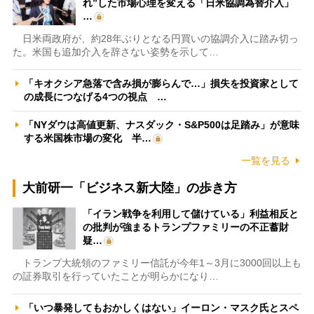
れ”した市場心理を変える「日米協調為替介入」
…
日米両政府が、約28年ぶりとなる円買いの協調介入に踏み切っ
た。米国も追加介入を辞さない姿勢を示して…
「キオクシア急落で含み損が膨らんで…」損失を投資家として
の成長につなげる4つの視点 …
「NYダウは高値更新、ナスダック・S&P500は足踏み」が意味
する米国株市場の変化 半…
一覧を見る
大前研一「ビジネス新大陸」の歩き方
「イラン戦争を利用して儲けている」利益相反と
の批判が強まるトランプファミリーの不正蓄財
疑…
トランプ大統領のファミリー信託が今年1～3月に3000回以上も
の証券取引を行っていたことが明らかになり…
「いつ暴発してもおかしくはない」イーロン・マスク氏とスペ