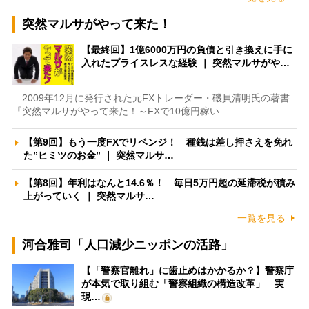
突然マルサがやって来た！
【最終回】1億6000万円の負債と引き換えに手に
入れたプライスレスな経験 ｜ 突然マルサがや…
2009年12月に発行された元FXトレーダー・磯貝清明氏の著書
『突然マルサがやって来た！～FXで10億円稼い…
【第9回】もう一度FXでリベンジ！ 種銭は差し押さえを免れ
た”ヒミツのお金” ｜ 突然マルサ…
【第8回】年利はなんと14.6％！ 毎日5万円超の延滞税が積み
上がっていく ｜ 突然マルサ…
一覧を見る
河合雅司「人口減少ニッポンの活路」
【「警察官離れ」に歯止めはかかるか？】警察庁
が本気で取り組む「警察組織の構造改革」 実
現…