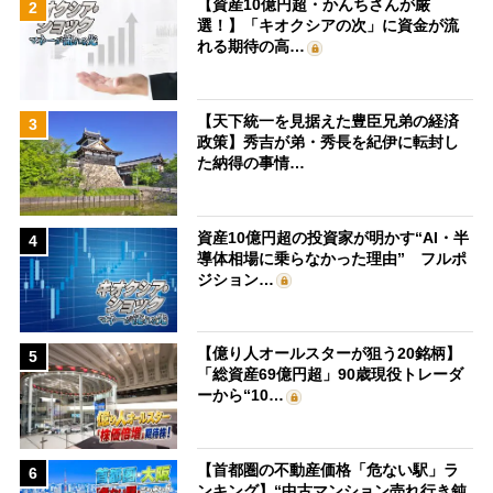
【資産10億円超・かんちさんが厳
2
選！】「キオクシアの次」に資金が流
れる期待の高…
【天下統一を見据えた豊臣兄弟の経済
3
政策】秀吉が弟・秀長を紀伊に転封し
た納得の事情…
資産10億円超の投資家が明かす“AI・半
4
導体相場に乗らなかった理由” フルポ
ジション…
【億り人オールスターが狙う20銘柄】
5
「総資産69億円超」90歳現役トレーダ
ーから“10…
【首都圏の不動産価格「危ない駅」ラ
6
ンキング】“中古マンション売れ行き鈍