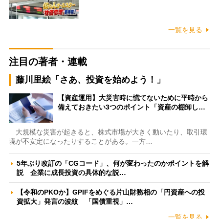
一覧を見る
注目の著者・連載
藤川里絵「さあ、投資を始めよう！」
【資産運用】大災害時に慌てないために平時から
備えておきたい3つのポイント「資産の棚卸し…
大規模な災害が起きると、株式市場が大きく動いたり、取引環
境が不安定になったりすることがある。一方…
5年ぶり改訂の「CGコード」、何が変わったのかポイントを解
説 企業に成長投資の具体的な説…
【令和のPKOか】GPIFをめぐる片山財務相の「円資産への投
資拡大」発言の波紋 「国債重視」…
一覧を見る