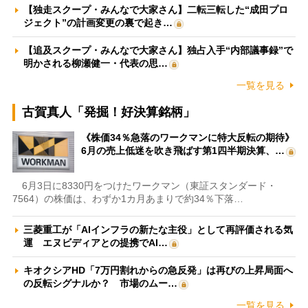
【独走スクープ・みんなで大家さん】二転三転した“成田プロ
ジェクト”の計画変更の裏で起き…
【追及スクープ・みんなで大家さん】独占入手“内部議事録”で
明かされる柳瀬健一・代表の思…
一覧を見る
古賀真人「発掘！好決算銘柄」
《株価34％急落のワークマンに特大反転の期待》
6月の売上低迷を吹き飛ばす第1四半期決算、…
6月3日に8330円をつけたワークマン（東証スタンダード・
7564）の株価は、わずか1カ月あまりで約34％下落…
三菱重工が「AIインフラの新たな主役」として再評価される気
運 エヌビディアとの提携でAI…
キオクシアHD「7万円割れからの急反発」は再びの上昇局面へ
の反転シグナルか？ 市場のムー…
一覧を見る