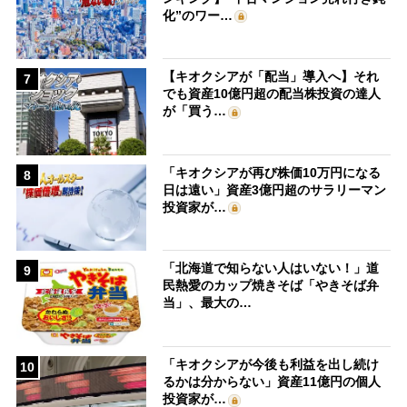
化”のワー…
【キオクシアが「配当」導入へ】それ
7
でも資産10億円超の配当株投資の達人
が「買う…
「キオクシアが再び株価10万円になる
8
日は遠い」資産3億円超のサラリーマン
投資家が…
「北海道で知らない人はいない！」道
9
民熱愛のカップ焼きそば「やきそば弁
当」、最大の…
「キオクシアが今後も利益を出し続け
10
るかは分からない」資産11億円の個人
投資家が…