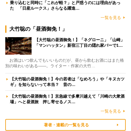
乗り込むと同時に「これが軽？」と戸惑うのには理由があっ
た 「日産ルークス」さらなる躍進…
一覧を見る
大竹聡の「昼酒御免！」
【大竹聡の昼酒御免！】「ネグローニ」「山崎」
「マンハッタン」新宿三丁目の隠れ家バーで1…
お酒はいつ飲んでもいいものだが、昼から飲むお酒にはまた格
別の味わいがある――。ライター・作家の大竹…
【大竹聡の昼酒御免！】今の若者は「なめろう」や「キヌカツ
ギ」を知らないって本当？ 昔の…
【大竹聡の昼酒御免！】京急線で多摩川越えて「川崎の大衆酒
場」へと昼酒旅 押し寄せるノス…
一覧を見る
著者・連載の一覧を見る