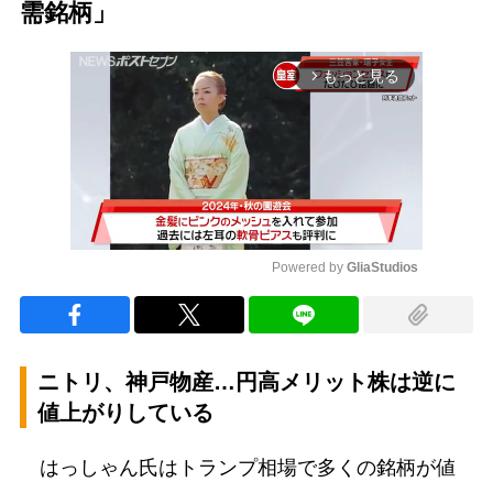
需銘柄」
もっと見る
arrow_forward_ios
Powered by 
GliaStudios
Mute
ニトリ、神戸物産…円高メリット株は逆に
値上がりしている
はっしゃん氏はトランプ相場で多くの銘柄が値