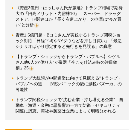
《資産3億円・はっしゃん氏が厳選》トランプ相場で期待
大の「円高メリット・内需株10」 スーパー、ドラッグ
ストア、IP関連ほか「長く右肩上がり」の企業は“今が買
い”と分析
資産1.5億円超・Bコミさんが実践するトランプ関税ショ
ック対応「日経平均やNYダウなどを押し目買い」「最悪
シナリオばかり想定すると先行きを見誤る」の真意
【トランプ・ショックからトランプ・バブルへ】シゲル
さん他6人の“億り人”が厳選「今こそ仕込み時の注目銘
柄」25
トランプ大統領が中間選挙に向けて見据える“トランプ・
バブル”への道 「関税パニックの後に減税バズーカ」の
可能性
トランプ関税ショックで“沈む企業・持ち堪える企業” 自
動車・海運・金融に悪影響の一方で防衛・セキュリティ
関連に恩恵、商社や製薬は企業によって明暗分かれる