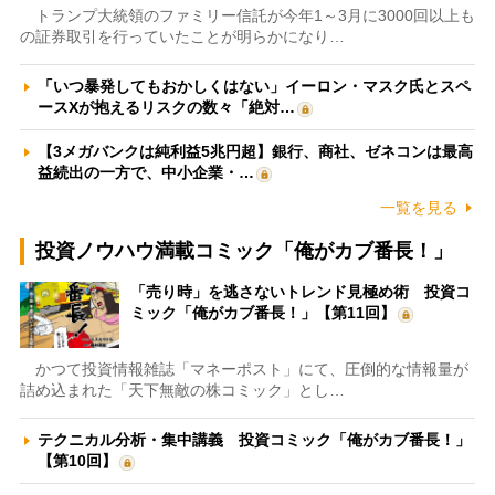
トランプ大統領のファミリー信託が今年1～3月に3000回以上も
の証券取引を行っていたことが明らかになり…
「いつ暴発してもおかしくはない」イーロン・マスク氏とスペ
ースXが抱えるリスクの数々「絶対…
【3メガバンクは純利益5兆円超】銀行、商社、ゼネコンは最高
益続出の一方で、中小企業・…
一覧を見る
投資ノウハウ満載コミック「俺がカブ番長！」
「売り時」を逃さないトレンド見極め術 投資コ
ミック「俺がカブ番長！」【第11回】
かつて投資情報雑誌「マネーポスト」にて、圧倒的な情報量が
詰め込まれた「天下無敵の株コミック」とし…
テクニカル分析・集中講義 投資コミック「俺がカブ番長！」
【第10回】