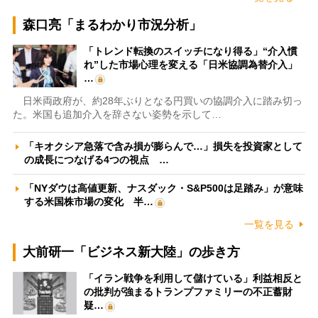
森口亮「まるわかり市況分析」
「トレンド転換のスイッチになり得る」“介入慣
れ”した市場心理を変える「日米協調為替介入」
…
日米両政府が、約28年ぶりとなる円買いの協調介入に踏み切っ
た。米国も追加介入を辞さない姿勢を示して…
「キオクシア急落で含み損が膨らんで…」損失を投資家として
の成長につなげる4つの視点 …
「NYダウは高値更新、ナスダック・S&P500は足踏み」が意味
する米国株市場の変化 半…
一覧を見る
大前研一「ビジネス新大陸」の歩き方
「イラン戦争を利用して儲けている」利益相反と
の批判が強まるトランプファミリーの不正蓄財
疑…