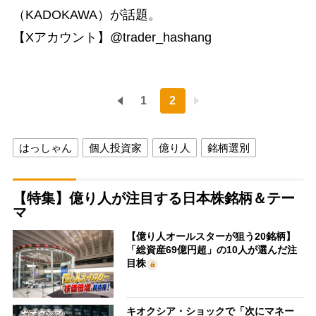
（KADOKAWA）が話題。
【Xアカウント】@trader_hashang
1
2
はっしゃん
個人投資家
億り人
銘柄選別
【特集】億り人が注目する日本株銘柄＆テー
マ
【億り人オールスターが狙う20銘柄】
「総資産69億円超」の10人が選んだ注
目株
キオクシア・ショックで「次にマネー