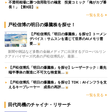
不透明相場に勝つ信用取引の極意 投資コミック「俺がカブ番
長！」【第9回】
一覧を見る
戸松信博の明日の爆騰株を探せ！
【戸松信博氏「明日の爆騰株」を探せ】トーメン
デバイス：サムスンを通じて世界のAIメモリ需
要…
新聞や雑誌など多数の金融メディアに出演するグローバルリン
クアドバイザーズ代表の戸松信博氏が、最新…
【戸松信博氏「明日の爆騰株」を探せ】レーザーテック：最先
端半導体の製造に不可欠な検査装…
【戸松信博氏「明日の爆騰株」を探せ】TDK：AIインフラを支
えるキープレーヤー 成長の再評…
一覧を見る
田代尚機のチャイナ・リサーチ