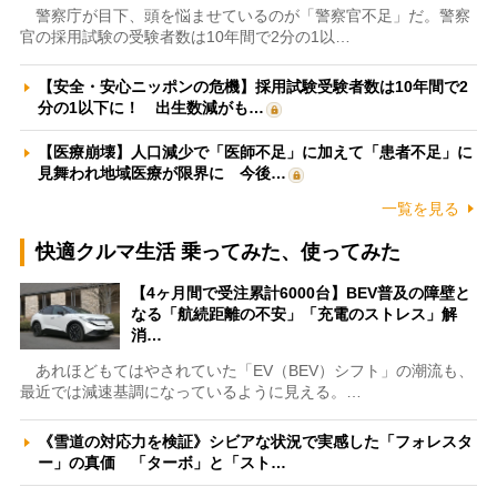
警察庁が目下、頭を悩ませているのが「警察官不足」だ。警察
官の採用試験の受験者数は10年間で2分の1以…
【安全・安心ニッポンの危機】採用試験受験者数は10年間で2
分の1以下に！ 出生数減がも…
【医療崩壊】人口減少で「医師不足」に加えて「患者不足」に
見舞われ地域医療が限界に 今後…
一覧を見る
快適クルマ生活 乗ってみた、使ってみた
【4ヶ月間で受注累計6000台】BEV普及の障壁と
なる「航続距離の不安」「充電のストレス」解
消…
あれほどもてはやされていた「EV（BEV）シフト」の潮流も、
最近では減速基調になっているように見える。…
《雪道の対応力を検証》シビアな状況で実感した「フォレスタ
ー」の真価 「ターボ」と「スト…