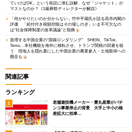
ていけばOK」という俗説に潜む誤解、なぜ「ジャケット」が
マストなのか？《1級葬祭ディレクターが解説》
「何がやりたいのか分からない」竹中平蔵氏が語る高市内閣の
評価 「給付付き税額控除はその場しのぎ」いま不可欠なの
は“社会保障制度の改革議論”と指摘
急増する中国企業の“国籍ロンダリング” SHEIN、TikTok、
Temu…本社機能を海外に移転させ、トランプ関税の回避を狙
う 現地人を隠れ蓑にした中国企業の農業参入・土地取得への
懸念も
関連記事
ランキング
老舗遊技機メーカー・豊丸産業がパチ
1
ンコ事業停止の背景 大手と中小の格
差拡大に拍車…