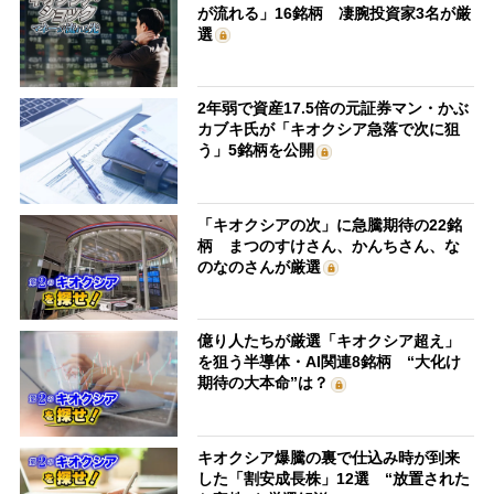
が流れる」16銘柄 凄腕投資家3名が厳
選
2年弱で資産17.5倍の元証券マン・かぶ
カブキ氏が「キオクシア急落で次に狙
う」5銘柄を公開
「キオクシアの次」に急騰期待の22銘
柄 まつのすけさん、かんちさん、な
のなのさんが厳選
億り人たちが厳選「キオクシア超え」
を狙う半導体・AI関連8銘柄 “大化け
期待の大本命”は？
キオクシア爆騰の裏で仕込み時が到来
した「割安成長株」12選 “放置された