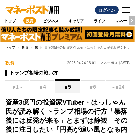
ログイン
トップ
投資
ビジネス
キャリア
ライフ
マネー
トップ
投資
株
資産3億円の投資家VTuber・はっしゃん氏が読み解くト
投資
2025.04.24 16:01
マネーポストWEB
トランプ相場の戦い方
1
4
5
6
24
＃
～
＃
＃
＃
～
＃
資産3億円の投資家VTuber・はっしゃん
氏が読み解くトランプ相場の行方「暴落
後には反発が来る」とまずは静観 その
後に注目したい「円高が追い風となる内