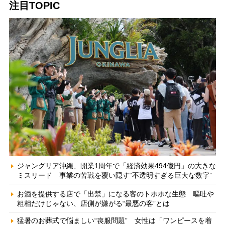
注目TOPIC
ジャングリア沖縄、開業1周年で「経済効果494億円」の大きな
ミスリード 事業の苦戦を覆い隠す“不透明すぎる巨大な数字”
お酒を提供する店で「出禁」になる客のトホホな生態 嘔吐や
粗相だけじゃない、店側が嫌がる“最悪の客”とは
猛暑のお葬式で悩ましい“喪服問題” 女性は「ワンピースを着