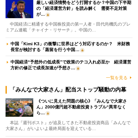
厳しい経済情勢をどう打開するか？中国の下半期
の「経済運営方針」を読み解く 需要不足対策
が…
中国経済に精通する中国株投資の第一人者・田代尚機氏のプレ
ミアム連載「チャイナ・リサーチ」。中国の…
中国「Kimi K3」の衝撃に世界はどう対応するのか？ 米財務
長官が検討する「蒸留を行う中国…
中国経済“予想外の低成長”で政策のテコ入れ必至か 経済運営
方針の修正で成長加速が予想さ…
一覧を見る
「みんなで大家さん」配当ストップ騒動の内幕
《ついに見えた問題の核心》「みんなで大家さ
ん」2000億円超不動産投資トラブル“異常なく
ら…
本誌『週刊ポスト』が追及してきた不動産投資商品「みんなで
大家さん」がいよいよ最終局面を迎えている…