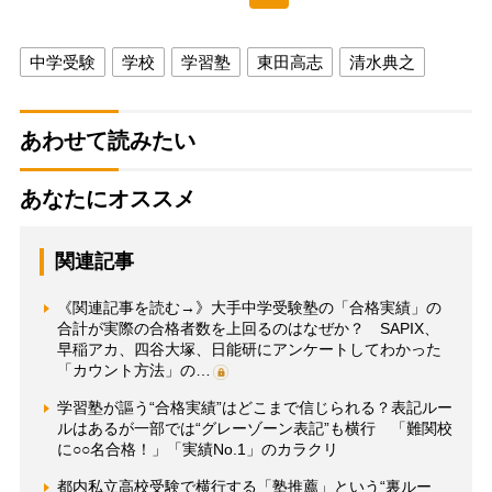
中学受験
学校
学習塾
東田高志
清水典之
あわせて読みたい
あなたにオススメ
関連記事
《関連記事を読む→》大手中学受験塾の「合格実績」の
合計が実際の合格者数を上回るのはなぜか？ SAPIX、
早稲アカ、四谷大塚、日能研にアンケートしてわかった
「カウント方法」の…
学習塾が謳う“合格実績”はどこまで信じられる？表記ルー
ルはあるが一部では“グレーゾーン表記”も横行 「難関校
に○○名合格！」「実績No.1」のカラクリ
都内私立高校受験で横行する「塾推薦」という“裏ルー