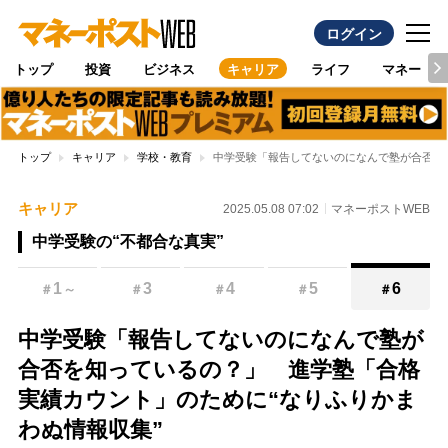
ログイン
トップ
投資
ビジネス
キャリア
ライフ
マネー
トップ
キャリア
学校・教育
中学受験「報告してないのになんで塾が合否を
キャリア
2025.05.08 07:02
マネーポストWEB
中学受験の“不都合な真実”
1
3
4
5
6
＃
～
＃
＃
＃
＃
中学受験「報告してないのになんで塾が
合否を知っているの？」 進学塾「合格
実績カウント」のために“なりふりかま
わぬ情報収集”