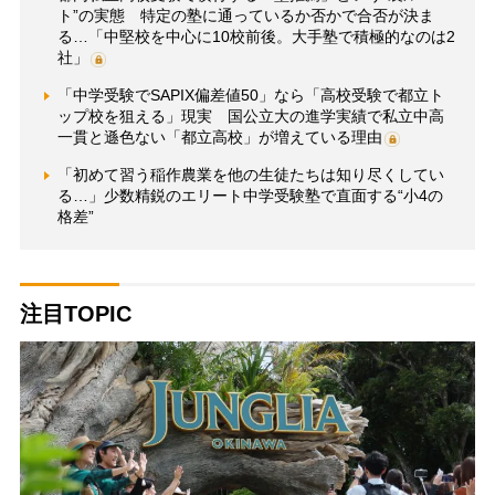
ト”の実態 特定の塾に通っているか否かで合否が決ま
る…「中堅校を中心に10校前後。大手塾で積極的なのは2
社」
「中学受験でSAPIX偏差値50」なら「高校受験で都立ト
ップ校を狙える」現実 国公立大の進学実績で私立中高
一貫と遜色ない「都立高校」が増えている理由
「初めて習う稲作農業を他の生徒たちは知り尽くしてい
る…」少数精鋭のエリート中学受験塾で直面する“小4の
格差”
注目TOPIC