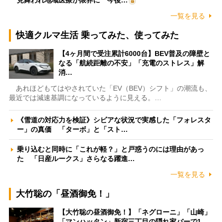
一覧を見る
快適クルマ生活 乗ってみた、使ってみた
【4ヶ月間で受注累計6000台】BEV普及の障壁と
なる「航続距離の不安」「充電のストレス」解
消…
あれほどもてはやされていた「EV（BEV）シフト」の潮流も、
最近では減速基調になっているように見える。…
《雪道の対応力を検証》シビアな状況で実感した「フォレスタ
ー」の真価 「ターボ」と「スト…
乗り込むと同時に「これが軽？」と戸惑うのには理由があっ
た 「日産ルークス」さらなる躍進…
一覧を見る
大竹聡の「昼酒御免！」
【大竹聡の昼酒御免！】「ネグローニ」「山崎」
「マンハッタン」新宿三丁目の隠れ家バーで1…