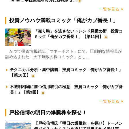
一覧を見る
投資ノウハウ満載コミック「俺がカブ番長！」
「売り時」を逃さないトレンド見極め術 投資コ
ミック「俺がカブ番長！」【第11回】
かつて投資情報雑誌「マネーポスト」にて、圧倒的な情報量が
詰め込まれた「天下無敵の株コミック」とし…
テクニカル分析・集中講義 投資コミック「俺がカブ番長！」
【第10回】
不透明相場に勝つ信用取引の極意 投資コミック「俺がカブ番
長！」【第9回】
一覧を見る
戸松信博の明日の爆騰株を探せ！
【戸松信博氏「明日の爆騰株」を探せ】トーメン
デバイス：サムスンを通じて世界のAIメモリ需