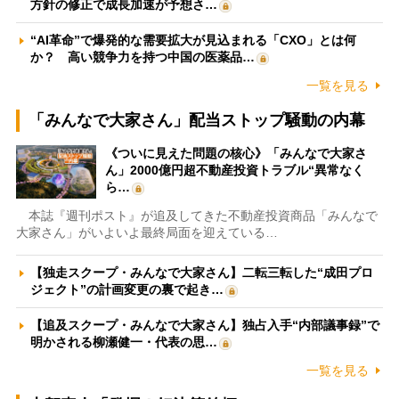
方針の修正で成長加速が予想さ…
“AI革命”で爆発的な需要拡大が見込まれる「CXO」とは何
か？ 高い競争力を持つ中国の医薬品…
一覧を見る
「みんなで大家さん」配当ストップ騒動の内幕
《ついに見えた問題の核心》「みんなで大家さ
ん」2000億円超不動産投資トラブル“異常なく
ら…
本誌『週刊ポスト』が追及してきた不動産投資商品「みんなで
大家さん」がいよいよ最終局面を迎えている…
【独走スクープ・みんなで大家さん】二転三転した“成田プロ
ジェクト”の計画変更の裏で起き…
【追及スクープ・みんなで大家さん】独占入手“内部議事録”で
明かされる柳瀬健一・代表の思…
一覧を見る