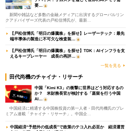
要…
新聞や雑誌など多数の金融メディアに出演するグローバルリン
クアドバイザーズ代表の戸松信博氏が、最新…
【戸松信博氏「明日の爆騰株」を探せ】レーザーテック：最先
端半導体の製造に不可欠な検査装…
【戸松信博氏「明日の爆騰株」を探せ】TDK：AIインフラを支
えるキープレーヤー 成長の再評…
一覧を見る
田代尚機のチャイナ・リサーチ
中国「Kimi K3」の衝撃に世界はどう対応するの
か？ 米財務長官が検討する「蒸留を行う中国
AI…
中国経済に精通する中国株投資の第一人者・田代尚機氏のプレ
ミアム連載「チャイナ・リサーチ」。中国企…
中国経済“予想外の低成長”で政策のテコ入れ必至か 経済運営