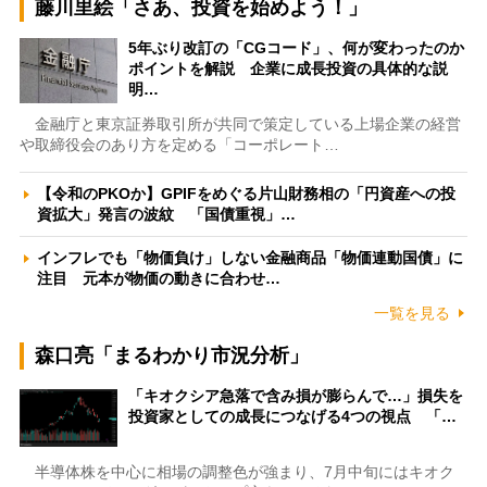
藤川里絵「さあ、投資を始めよう！」
5年ぶり改訂の「CGコード」、何が変わったのか
ポイントを解説 企業に成長投資の具体的な説
明…
金融庁と東京証券取引所が共同で策定している上場企業の経営
や取締役会のあり方を定める「コーポレート…
【令和のPKOか】GPIFをめぐる片山財務相の「円資産への投
資拡大」発言の波紋 「国債重視」…
インフレでも「物価負け」しない金融商品「物価連動国債」に
注目 元本が物価の動きに合わせ…
一覧を見る
森口亮「まるわかり市況分析」
「キオクシア急落で含み損が膨らんで…」損失を
投資家としての成長につなげる4つの視点 「…
半導体株を中心に相場の調整色が強まり、7月中旬にはキオク