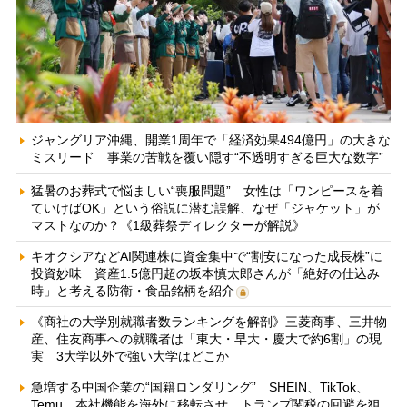
ジャングリア沖縄、開業1周年で「経済効果494億円」の大きな
ミスリード 事業の苦戦を覆い隠す“不透明すぎる巨大な数字”
猛暑のお葬式で悩ましい“喪服問題” 女性は「ワンピースを着
ていけばOK」という俗説に潜む誤解、なぜ「ジャケット」が
マストなのか？《1級葬祭ディレクターが解説》
キオクシアなどAI関連株に資金集中で“割安になった成長株”に
投資妙味 資産1.5億円超の坂本慎太郎さんが「絶好の仕込み
時」と考える防衛・食品銘柄を紹介
《商社の大学別就職者数ランキングを解剖》三菱商事、三井物
産、住友商事への就職者は「東大・早大・慶大で約6割」の現
実 3大学以外で強い大学はどこか
急増する中国企業の“国籍ロンダリング” SHEIN、TikTok、
Temu…本社機能を海外に移転させ、トランプ関税の回避を狙