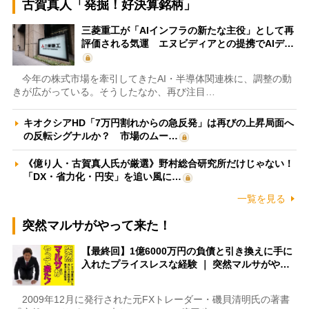
古賀真人「発掘！好決算銘柄」
三菱重工が「AIインフラの新たな主役」として再
評価される気運 エヌビディアとの提携でAIデ…
今年の株式市場を牽引してきたAI・半導体関連株に、調整の動
きが広がっている。そうしたなか、再び注目…
キオクシアHD「7万円割れからの急反発」は再びの上昇局面へ
の反転シグナルか？ 市場のムー…
《億り人・古賀真人氏が厳選》野村総合研究所だけじゃない！
「DX・省力化・円安」を追い風に…
一覧を見る
突然マルサがやって来た！
【最終回】1億6000万円の負債と引き換えに手に
入れたプライスレスな経験 ｜ 突然マルサがや…
2009年12月に発行された元FXトレーダー・磯貝清明氏の著書