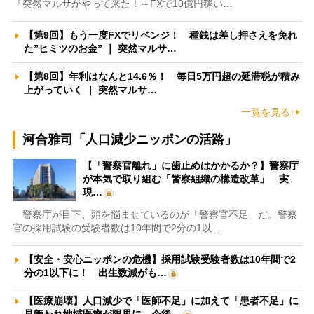
『突然マルサがやって来た！～FXで10億円稼い…
【第9回】もう一度FXでリベンジ！ 種銭は差し押さえを免れ
た”ヒミツのお金” ｜ 突然マルサ…
【第8回】年利はなんと14.6％！ 毎日5万円超の延滞税が積み
上がっていく ｜ 突然マルサ…
一覧を見る
河合雅司「人口減少ニッポンの活路」
【「警察官離れ」に歯止めはかかるか？】警察庁
が本気で取り組む「警察組織の構造改革」 実
現…
警察庁が目下、頭を悩ませているのが「警察官不足」だ。警察
官の採用試験の受験者数は10年間で2分の1以…
【安全・安心ニッポンの危機】採用試験受験者数は10年間で2
分の1以下に！ 出生数減がも…
【医療崩壊】人口減少で「医師不足」に加えて「患者不足」に
見舞われ地域医療が限界に 今後…