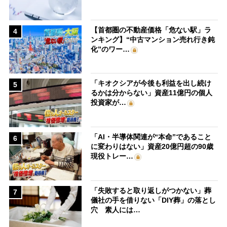
【首都圏の不動産価格「危ない駅」ラ
4
ンキング】“中古マンション売れ行き鈍
化”のワー…
「キオクシアが今後も利益を出し続け
5
るかは分からない」資産11億円の個人
投資家が…
「AI・半導体関連が“本命”であること
6
に変わりはない」資産20億円超の90歳
現役トレー…
「失敗すると取り返しがつかない」葬
7
儀社の手を借りない「DIY葬」の落とし
穴 素人には…