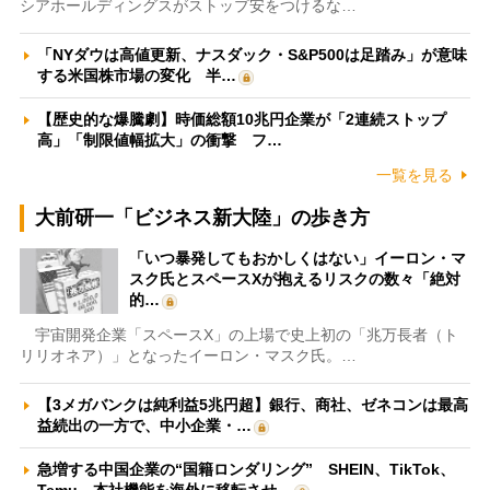
シアホールディングスがストップ安をつけるな…
「NYダウは高値更新、ナスダック・S&P500は足踏み」が意味
する米国株市場の変化 半…
【歴史的な爆騰劇】時価総額10兆円企業が「2連続ストップ
高」「制限値幅拡大」の衝撃 フ…
一覧を見る
大前研一「ビジネス新大陸」の歩き方
「いつ暴発してもおかしくはない」イーロン・マ
スク氏とスペースXが抱えるリスクの数々「絶対
的…
宇宙開発企業「スペースX」の上場で史上初の「兆万長者（ト
リリオネア）」となったイーロン・マスク氏。…
【3メガバンクは純利益5兆円超】銀行、商社、ゼネコンは最高
益続出の一方で、中小企業・…
急増する中国企業の“国籍ロンダリング” SHEIN、TikTok、
Temu…本社機能を海外に移転させ…