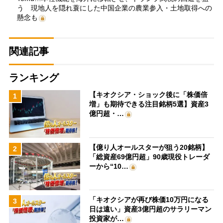
う 現地人を隠れ蓑にした中国企業の農業参入・土地取得への
懸念も
関連記事
ランキング
【キオクシア・ショック後に「株価倍
1
増」も期待できる注目銘柄5選】資産3
億円超・…
【億り人オールスターが狙う20銘柄】
2
「総資産69億円超」90歳現役トレーダ
ーから“10…
「キオクシアが再び株価10万円になる
3
日は遠い」資産3億円超のサラリーマン
投資家が…