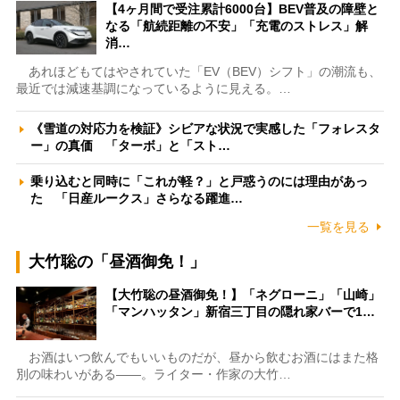
【4ヶ月間で受注累計6000台】BEV普及の障壁と
なる「航続距離の不安」「充電のストレス」解
消…
あれほどもてはやされていた「EV（BEV）シフト」の潮流も、
最近では減速基調になっているように見える。…
《雪道の対応力を検証》シビアな状況で実感した「フォレスタ
ー」の真価 「ターボ」と「スト…
乗り込むと同時に「これが軽？」と戸惑うのには理由があっ
た 「日産ルークス」さらなる躍進…
一覧を見る
大竹聡の「昼酒御免！」
【大竹聡の昼酒御免！】「ネグローニ」「山崎」
「マンハッタン」新宿三丁目の隠れ家バーで1…
お酒はいつ飲んでもいいものだが、昼から飲むお酒にはまた格
別の味わいがある――。ライター・作家の大竹…