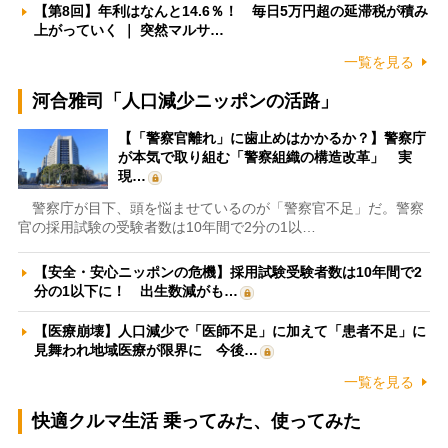
【第8回】年利はなんと14.6％！ 毎日5万円超の延滞税が積み
上がっていく ｜ 突然マルサ…
一覧を見る
河合雅司「人口減少ニッポンの活路」
【「警察官離れ」に歯止めはかかるか？】警察庁
が本気で取り組む「警察組織の構造改革」 実
現…
警察庁が目下、頭を悩ませているのが「警察官不足」だ。警察
官の採用試験の受験者数は10年間で2分の1以…
【安全・安心ニッポンの危機】採用試験受験者数は10年間で2
分の1以下に！ 出生数減がも…
【医療崩壊】人口減少で「医師不足」に加えて「患者不足」に
見舞われ地域医療が限界に 今後…
一覧を見る
快適クルマ生活 乗ってみた、使ってみた