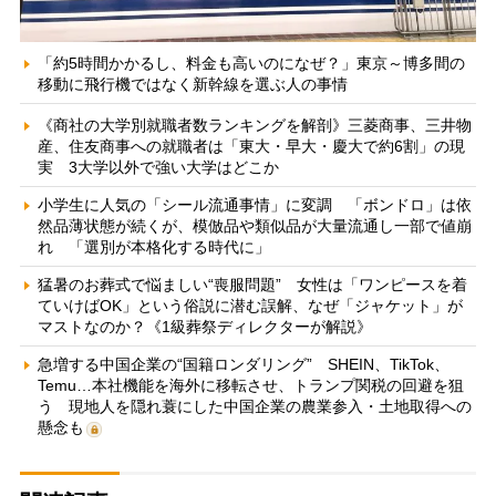
「約5時間かかるし、料金も高いのになぜ？」東京～博多間の
移動に飛行機ではなく新幹線を選ぶ人の事情
《商社の大学別就職者数ランキングを解剖》三菱商事、三井物
産、住友商事への就職者は「東大・早大・慶大で約6割」の現
実 3大学以外で強い大学はどこか
小学生に人気の「シール流通事情」に変調 「ボンドロ」は依
然品薄状態が続くが、模倣品や類似品が大量流通し一部で値崩
れ 「選別が本格化する時代に」
猛暑のお葬式で悩ましい“喪服問題” 女性は「ワンピースを着
ていけばOK」という俗説に潜む誤解、なぜ「ジャケット」が
マストなのか？《1級葬祭ディレクターが解説》
急増する中国企業の“国籍ロンダリング” SHEIN、TikTok、
Temu…本社機能を海外に移転させ、トランプ関税の回避を狙
う 現地人を隠れ蓑にした中国企業の農業参入・土地取得への
懸念も