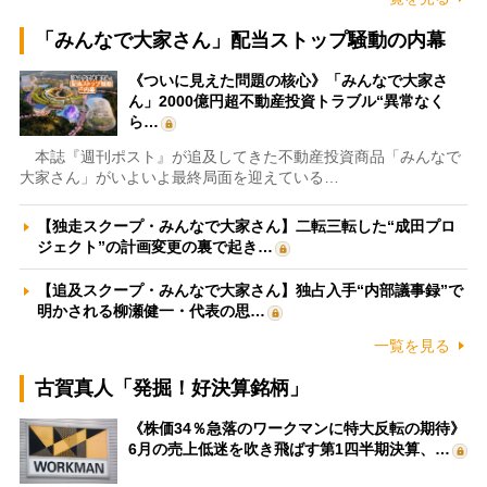
「みんなで大家さん」配当ストップ騒動の内幕
《ついに見えた問題の核心》「みんなで大家さ
ん」2000億円超不動産投資トラブル“異常なく
ら…
本誌『週刊ポスト』が追及してきた不動産投資商品「みんなで
大家さん」がいよいよ最終局面を迎えている…
【独走スクープ・みんなで大家さん】二転三転した“成田プロ
ジェクト”の計画変更の裏で起き…
【追及スクープ・みんなで大家さん】独占入手“内部議事録”で
明かされる柳瀬健一・代表の思…
一覧を見る
古賀真人「発掘！好決算銘柄」
《株価34％急落のワークマンに特大反転の期待》
6月の売上低迷を吹き飛ばす第1四半期決算、…