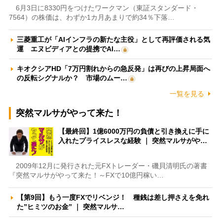
6月3日に8330円をつけたワークマン（東証スタンダード・
7564）の株価は、わずか1カ月あまりで約34％下落…
三菱重工が「AIインフラの新たな主役」として再評価される気
運 エヌビディアとの提携でAI…
キオクシアHD「7万円割れからの急反発」は再びの上昇局面へ
の反転シグナルか？ 市場のムー…
一覧を見る
突然マルサがやって来た！
【最終回】1億6000万円の負債と引き換えに手に
入れたプライスレスな経験 ｜ 突然マルサがや…
2009年12月に発行された元FXトレーダー・磯貝清明氏の著書
『突然マルサがやって来た！～FXで10億円稼い…
【第9回】もう一度FXでリベンジ！ 種銭は差し押さえを免れ
た”ヒミツのお金” ｜ 突然マルサ…