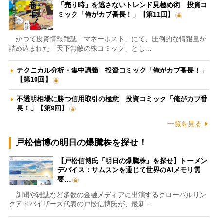
「売り時」を逃さないトレンド見極め術 投資コ
ミック「俺がカブ番長！」【第11回】
かつて投資情報雑誌「マネーポスト」にて、圧倒的な情報量が
詰め込まれた「天下無敵の株コミック」とし…
テクニカル分析・集中講義 投資コミック「俺がカブ番長！」
【第10回】
不透明相場に勝つ信用取引の極意 投資コミック「俺がカブ番
長！」【第9回】
一覧を見る
戸松信博の明日の爆騰株を探せ！
【戸松信博氏「明日の爆騰株」を探せ】トーメン
デバイス：サムスンを通じて世界のAIメモリ需
要…
新聞や雑誌など多数の金融メディアに出演するグローバルリン
クアドバイザーズ代表の戸松信博氏が、最新…