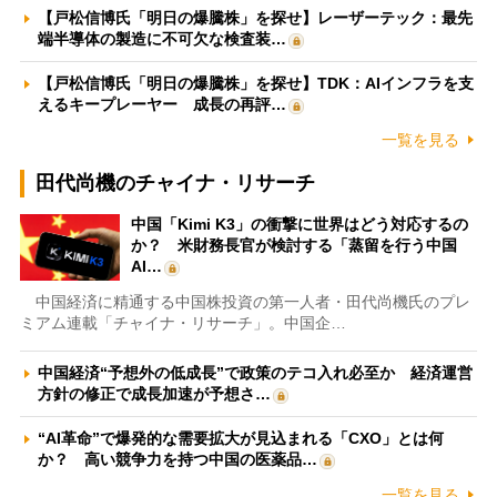
【戸松信博氏「明日の爆騰株」を探せ】レーザーテック：最先
端半導体の製造に不可欠な検査装…
【戸松信博氏「明日の爆騰株」を探せ】TDK：AIインフラを支
えるキープレーヤー 成長の再評…
一覧を見る
田代尚機のチャイナ・リサーチ
中国「Kimi K3」の衝撃に世界はどう対応するの
か？ 米財務長官が検討する「蒸留を行う中国
AI…
中国経済に精通する中国株投資の第一人者・田代尚機氏のプレ
ミアム連載「チャイナ・リサーチ」。中国企…
中国経済“予想外の低成長”で政策のテコ入れ必至か 経済運営
方針の修正で成長加速が予想さ…
“AI革命”で爆発的な需要拡大が見込まれる「CXO」とは何
か？ 高い競争力を持つ中国の医薬品…
一覧を見る