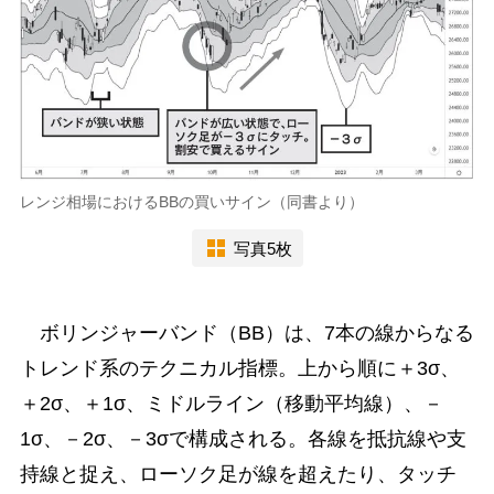
レンジ相場におけるBBの買いサイン（同書より）
写真5枚
ボリンジャーバンド（BB）は、7本の線からなる
トレンド系のテクニカル指標。上から順に＋3σ、
＋2σ、＋1σ、ミドルライン（移動平均線）、－
1σ、－2σ、－3σで構成される。各線を抵抗線や支
持線と捉え、ローソク足が線を超えたり、タッチ