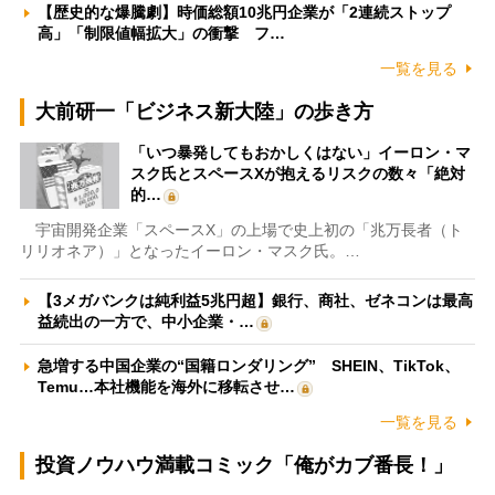
【歴史的な爆騰劇】時価総額10兆円企業が「2連続ストップ
高」「制限値幅拡大」の衝撃 フ…
一覧を見る
大前研一「ビジネス新大陸」の歩き方
「いつ暴発してもおかしくはない」イーロン・マ
スク氏とスペースXが抱えるリスクの数々「絶対
的…
宇宙開発企業「スペースX」の上場で史上初の「兆万長者（ト
リリオネア）」となったイーロン・マスク氏。…
【3メガバンクは純利益5兆円超】銀行、商社、ゼネコンは最高
益続出の一方で、中小企業・…
急増する中国企業の“国籍ロンダリング” SHEIN、TikTok、
Temu…本社機能を海外に移転させ…
一覧を見る
投資ノウハウ満載コミック「俺がカブ番長！」