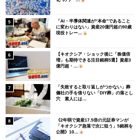
「AI・半導体関連が“本命”であること
5
に変わりはない」資産20億円超の90歳
現役トレー…
【キオクシア・ショック後に「株価倍
6
増」も期待できる注目銘柄5選】資産3
億円超・…
「失敗すると取り返しがつかない」葬
7
儀社の手を借りない「DIY葬」の落とし
穴 素人には…
《2年弱で資産17.5倍の元証券マンが
8
「キオクシア急落で次に狙う」5銘柄を
公開》10…