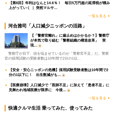
【第8回】年利はなんと14.6％！ 毎日5万円超の延滞税が積み
上がっていく ｜ 突然マルサ…
一覧を見る
河合雅司「人口減少ニッポンの活路」
【「警察官離れ」に歯止めはかかるか？】警察庁
が本気で取り組む「警察組織の構造改革」 実
現…
警察庁が目下、頭を悩ませているのが「警察官不足」だ。警察
官の採用試験の受験者数は10年間で2分の1以…
【安全・安心ニッポンの危機】採用試験受験者数は10年間で2
分の1以下に！ 出生数減がも…
【医療崩壊】人口減少で「医師不足」に加えて「患者不足」に
見舞われ地域医療が限界に 今後…
一覧を見る
快適クルマ生活 乗ってみた、使ってみた