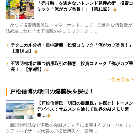
「売り時」を逃さないトレンド見極め術 投資コ
ミック「俺がカブ番長！」【第11回】
かつて投資情報雑誌「マネーポスト」にて、圧倒的な情報量が
詰め込まれた「天下無敵の株コミック」とし…
テクニカル分析・集中講義 投資コミック「俺がカブ番長！」
【第10回】
不透明相場に勝つ信用取引の極意 投資コミック「俺がカブ番
長！」【第9回】
一覧を見る
戸松信博の明日の爆騰株を探せ！
【戸松信博氏「明日の爆騰株」を探せ】トーメン
デバイス：サムスンを通じて世界のAIメモリ需
要…
新聞や雑誌など多数の金融メディアに出演するグローバルリン
クアドバイザーズ代表の戸松信博氏が、最新…