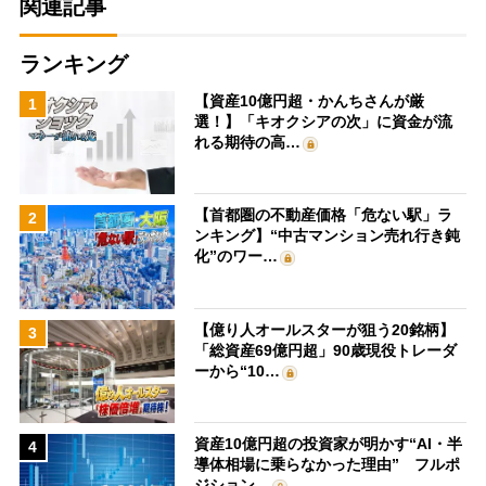
関連記事
ランキング
【資産10億円超・かんちさんが厳
1
選！】「キオクシアの次」に資金が流
れる期待の高…
【首都圏の不動産価格「危ない駅」ラ
2
ンキング】“中古マンション売れ行き鈍
化”のワー…
【億り人オールスターが狙う20銘柄】
3
「総資産69億円超」90歳現役トレーダ
ーから“10…
資産10億円超の投資家が明かす“AI・半
4
導体相場に乗らなかった理由” フルポ
ジション…