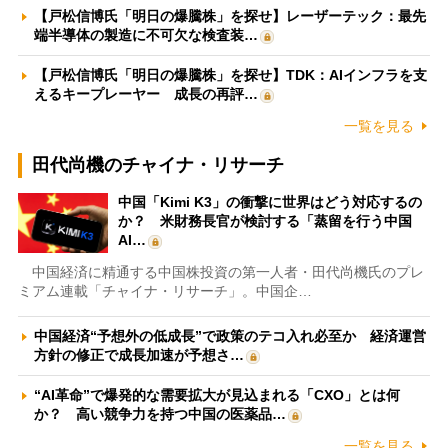
【戸松信博氏「明日の爆騰株」を探せ】レーザーテック：最先
端半導体の製造に不可欠な検査装…
【戸松信博氏「明日の爆騰株」を探せ】TDK：AIインフラを支
えるキープレーヤー 成長の再評…
一覧を見る
田代尚機のチャイナ・リサーチ
中国「Kimi K3」の衝撃に世界はどう対応するの
か？ 米財務長官が検討する「蒸留を行う中国
AI…
中国経済に精通する中国株投資の第一人者・田代尚機氏のプレ
ミアム連載「チャイナ・リサーチ」。中国企…
中国経済“予想外の低成長”で政策のテコ入れ必至か 経済運営
方針の修正で成長加速が予想さ…
“AI革命”で爆発的な需要拡大が見込まれる「CXO」とは何
か？ 高い競争力を持つ中国の医薬品…
一覧を見る