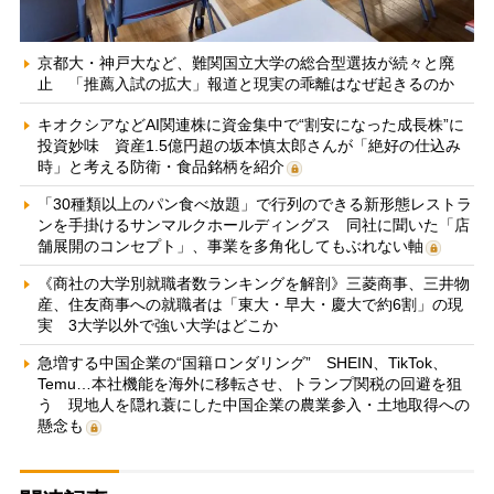
京都大・神戸大など、難関国立大学の総合型選抜が続々と廃
止 「推薦入試の拡大」報道と現実の乖離はなぜ起きるのか
キオクシアなどAI関連株に資金集中で“割安になった成長株”に
投資妙味 資産1.5億円超の坂本慎太郎さんが「絶好の仕込み
時」と考える防衛・食品銘柄を紹介
「30種類以上のパン食べ放題」で行列のできる新形態レストラ
ンを手掛けるサンマルクホールディングス 同社に聞いた「店
舗展開のコンセプト」、事業を多角化してもぶれない軸
《商社の大学別就職者数ランキングを解剖》三菱商事、三井物
産、住友商事への就職者は「東大・早大・慶大で約6割」の現
実 3大学以外で強い大学はどこか
急増する中国企業の“国籍ロンダリング” SHEIN、TikTok、
Temu…本社機能を海外に移転させ、トランプ関税の回避を狙
う 現地人を隠れ蓑にした中国企業の農業参入・土地取得への
懸念も