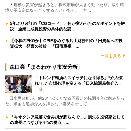
大規模な災害が起きると、株式市場が大きく動いたり、取引環
境が不安定になったりすることがある。一方…
5年ぶり改訂の「CGコード」、何が変わったのかポイントを解
説 企業に成長投資の具体的な説…
【令和のPKOか】GPIFをめぐる片山財務相の「円資産への投
資拡大」発言の波紋 「国債重視」…
一覧を見る
森口亮「まるわかり市況分析」
「トレンド転換のスイッチになり得る」“介入慣
れ”した市場心理を変える「日米協調為替介入」
…
日米両政府が、約28年ぶりとなる円買いの協調介入に踏み切っ
た。米国も追加介入を辞さない姿勢を示して…
「キオクシア急落で含み損が膨らんで…」損失を投資家として
の成長につなげる4つの視点 …