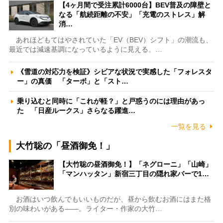
【4ヶ月間で受注累計6000台】BEV普及の障壁と
なる「航続距離の不安」「充電のストレス」解
消…
あれほどもてはやされていた「EV（BEV）シフト」の潮流も、
最近では減速基調になっているように見える。…
《雪道の対応力を検証》シビアな状況で実感した「フォレスタ
ー」の真価 「ターボ」と「スト…
乗り込むと同時に「これが軽？」と戸惑うのには理由があっ
た 「日産ルークス」さらなる躍進…
一覧を見る
大竹聡の「昼酒御免！」
【大竹聡の昼酒御免！】「ネグローニ」「山崎」
「マンハッタン」新宿三丁目の隠れ家バーで1…
お酒はいつ飲んでもいいものだが、昼から飲むお酒にはまた格
別の味わいがある――。ライター・作家の大竹…