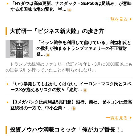
「NYダウは高値更新、ナスダック・S&P500は足踏み」が意味
する米国株市場の変化 半…
一覧を見る
大前研一「ビジネス新大陸」の歩き方
「イラン戦争を利用して儲けている」利益相反と
の批判が強まるトランプファミリーの不正蓄財
疑…
トランプ大統領のファミリー信託が今年1～3月に3000回以上も
の証券取引を行っていたことが明らかになり…
「いつ暴発してもおかしくはない」イーロン・マスク氏とスペ
ースXが抱えるリスクの数々「絶対…
【3メガバンクは純利益5兆円超】銀行、商社、ゼネコンは最高
益続出の一方で、中小企業・…
一覧を見る
投資ノウハウ満載コミック「俺がカブ番長！」