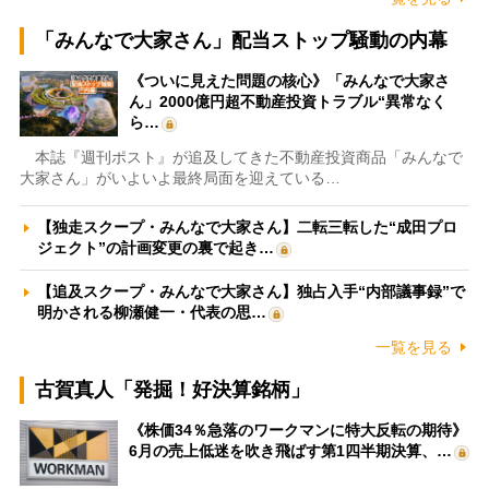
「みんなで大家さん」配当ストップ騒動の内幕
《ついに見えた問題の核心》「みんなで大家さ
ん」2000億円超不動産投資トラブル“異常なく
ら…
本誌『週刊ポスト』が追及してきた不動産投資商品「みんなで
大家さん」がいよいよ最終局面を迎えている…
【独走スクープ・みんなで大家さん】二転三転した“成田プロ
ジェクト”の計画変更の裏で起き…
【追及スクープ・みんなで大家さん】独占入手“内部議事録”で
明かされる柳瀬健一・代表の思…
一覧を見る
古賀真人「発掘！好決算銘柄」
《株価34％急落のワークマンに特大反転の期待》
6月の売上低迷を吹き飛ばす第1四半期決算、…