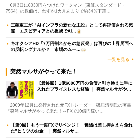
6月3日に8330円をつけたワークマン（東証スタンダード・
7564）の株価は、わずか1カ月あまりで約34％下落…
三菱重工が「AIインフラの新たな主役」として再評価される気
運 エヌビディアとの提携でAI…
キオクシアHD「7万円割れからの急反発」は再びの上昇局面へ
の反転シグナルか？ 市場のムー…
一覧を見る
突然マルサがやって来た！
【最終回】1億6000万円の負債と引き換えに手に
入れたプライスレスな経験 ｜ 突然マルサがや…
2009年12月に発行された元FXトレーダー・磯貝清明氏の著書
『突然マルサがやって来た！～FXで10億円稼い…
【第9回】もう一度FXでリベンジ！ 種銭は差し押さえを免れ
た”ヒミツのお金” ｜ 突然マルサ…