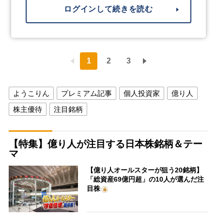
ログインして続きを読む
1
2
3
ようこりん
プレミアム記事
個人投資家
億り人
株主優待
注目銘柄
【特集】億り人が注目する日本株銘柄＆テー
マ
【億り人オールスターが狙う20銘柄】
「総資産69億円超」の10人が選んだ注
目株