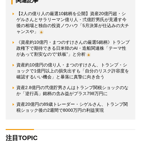
関連記事
【2人の億り人の厳選10銘柄を公開】資産20億円超・シ
ゲルさんとサラリーマン億り人・弍億貯男氏が見通す今
後の相場と独自の投資ノウハウ「5月決算が仕込みの大チ
ャンスや」
《資産約10億円・まつのすけさんの厳選5銘柄》トランプ
政権下で期待できる日米韓のAI・造船関連株「テーマ性
があって割安なので“鉄板”」と分析
資産約10億円の億り人・まつのすけさん、トランプ・シ
ョックで1億円以上の損失出すも「自分のリスク許容度を
確認するいい機会」と暴落に真摯に向き合う
資産2.8億円の弐億貯男さんはトランプ関税ショックのな
か「逆行高」銘柄の含み益がプラス798万円に
資産20億円の89歳トレーダー・シゲルさん、トランプ関
税ショック後の2週間で8000万円の利益実現
注目TOPIC