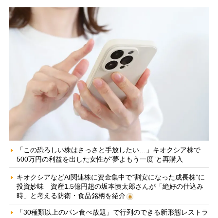
「この恐ろしい株はさっさと手放したい…」キオクシア株で
500万円の利益を出した女性が“夢よもう一度”と再購入
キオクシアなどAI関連株に資金集中で“割安になった成長株”に
投資妙味 資産1.5億円超の坂本慎太郎さんが「絶好の仕込み
時」と考える防衛・食品銘柄を紹介
「30種類以上のパン食べ放題」で行列のできる新形態レストラ