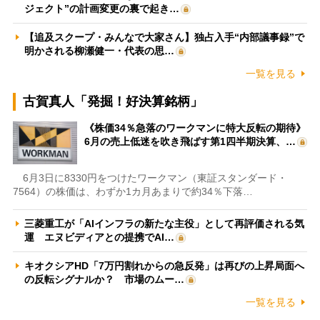
ジェクト”の計画変更の裏で起き…
【追及スクープ・みんなで大家さん】独占入手“内部議事録”で
明かされる柳瀬健一・代表の思…
一覧を見る
古賀真人「発掘！好決算銘柄」
《株価34％急落のワークマンに特大反転の期待》
6月の売上低迷を吹き飛ばす第1四半期決算、…
6月3日に8330円をつけたワークマン（東証スタンダード・
7564）の株価は、わずか1カ月あまりで約34％下落…
三菱重工が「AIインフラの新たな主役」として再評価される気
運 エヌビディアとの提携でAI…
キオクシアHD「7万円割れからの急反発」は再びの上昇局面へ
の反転シグナルか？ 市場のムー…
一覧を見る