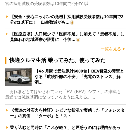
官の採用試験の受験者数は10年間で2分の1以…
【安全・安心ニッポンの危機】採用試験受験者数は10年間で2
分の1以下に！ 出生数減がも…
【医療崩壊】人口減少で「医師不足」に加えて「患者不足」に
見舞われ地域医療が限界に 今後…
一覧を見る
快適クルマ生活 乗ってみた、使ってみた
【4ヶ月間で受注累計6000台】BEV普及の障壁と
なる「航続距離の不安」「充電のストレス」解
消…
あれほどもてはやされていた「EV（BEV）シフト」の潮流も、
最近では減速基調になっているように見える。…
《雪道の対応力を検証》シビアな状況で実感した「フォレスタ
ー」の真価 「ターボ」と「スト…
乗り込むと同時に「これが軽？」と戸惑うのには理由があっ