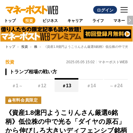
ログイン
トップ
投資
ビジネス
キャリア
ライフ
マネー
トップ
投資
株
《資産1.8億円ようこりんさん厳選6銘柄》低位株の中で光
投資
2025.05.05 15:02
マネーポストWEB
トランプ相場の戦い方
1
12
13
14
24
＃
～
＃
＃
＃
～
＃
有料会員限定
《資産1.8億円ようこりんさん厳選6銘
柄》低位株の中で光る「ダイヤの原石」
から伸びしろ大きいディフェンシブ銘柄