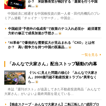
か？ 米財務長官が検討する「蒸留を行う中国
AI…
中国経済に精通する中国株投資の第一人者・田代尚機氏のプレ
ミアム連載「チャイナ・リサーチ」。中国企…
中国経済“予想外の低成長”で政策のテコ入れ必至か 経済運営
方針の修正で成長加速が予想さ…
“AI革命”で爆発的な需要拡大が見込まれる「CXO」とは何
か？ 高い競争力を持つ中国の医薬品…
一覧を見る
「みんなで大家さん」配当ストップ騒動の内幕
《ついに見えた問題の核心》「みんなで大家さ
ん」2000億円超不動産投資トラブル“異常なく
ら…
本誌『週刊ポスト』が追及してきた不動産投資商品「みんなで
大家さん」がいよいよ最終局面を迎えている…
【独走スクープ・みんなで大家さん】二転三転した“成田プロ