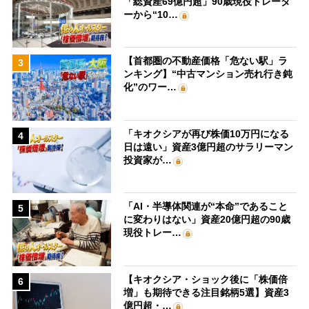
「総資産69億円超」90歳現役トレーダ
ーから“10…
【首都圏の不動産価格「危ない駅」ラ
3
ンキング】“中古マンション売れ行き鈍
化”のワー…
「キオクシアが再び株価10万円になる
4
日は遠い」資産3億円超のサラリーマン
投資家が…
「AI・半導体関連が“本命”であること
5
に変わりはない」資産20億円超の90歳
現役トレー…
【キオクシア・ショック後に「株価倍
6
増」も期待できる注目銘柄5選】資産3
億円超・…