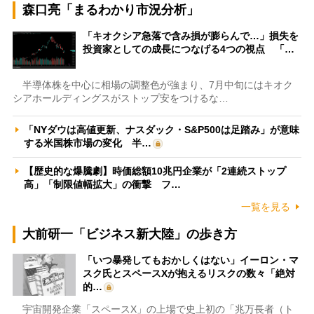
森口亮「まるわかり市況分析」
「キオクシア急落で含み損が膨らんで…」損失を
投資家としての成長につなげる4つの視点 「…
半導体株を中心に相場の調整色が強まり、7月中旬にはキオク
シアホールディングスがストップ安をつけるな…
「NYダウは高値更新、ナスダック・S&P500は足踏み」が意味
する米国株市場の変化 半…
【歴史的な爆騰劇】時価総額10兆円企業が「2連続ストップ
高」「制限値幅拡大」の衝撃 フ…
一覧を見る
大前研一「ビジネス新大陸」の歩き方
「いつ暴発してもおかしくはない」イーロン・マ
スク氏とスペースXが抱えるリスクの数々「絶対
的…
宇宙開発企業「スペースX」の上場で史上初の「兆万長者（ト