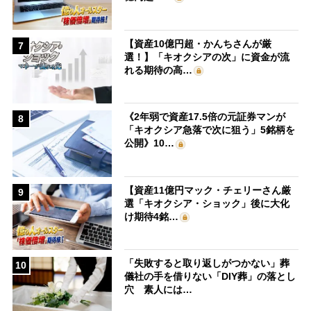
【資産10億円超・かんちさんが厳
7
選！】「キオクシアの次」に資金が流
れる期待の高…
《2年弱で資産17.5倍の元証券マンが
8
「キオクシア急落で次に狙う」5銘柄を
公開》10…
【資産11億円マック・チェリーさん厳
9
選「キオクシア・ショック」後に大化
け期待4銘…
「失敗すると取り返しがつかない」葬
10
儀社の手を借りない「DIY葬」の落とし
穴 素人には…