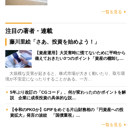
一覧を見る
注目の著者・連載
藤川里絵「さあ、投資を始めよう！」
【資産運用】大災害時に慌てないために平時から
備えておきたい3つのポイント「資産の棚卸し…
大規模な災害が起きると、株式市場が大きく動いたり、取引環
境が不安定になったりすることがある。一方…
5年ぶり改訂の「CGコード」、何が変わったのかポイントを解
説 企業に成長投資の具体的な説…
【令和のPKOか】GPIFをめぐる片山財務相の「円資産への投
資拡大」発言の波紋 「国債重視」…
一覧を見る