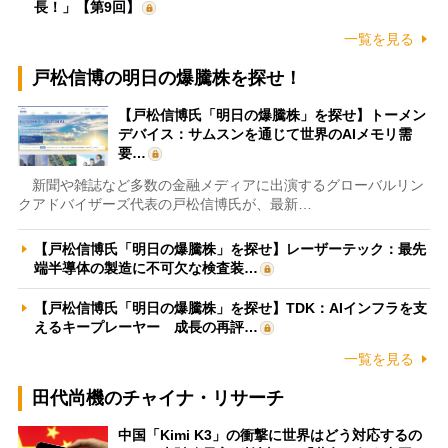
長！」【第9回】
一覧を見る
戸松信博の明日の爆騰株を探せ！
【戸松信博氏「明日の爆騰株」を探せ】トーメン
デバイス：サムスンを通じて世界のAIメモリ需
要…
新聞や雑誌など多数の金融メディアに出演するグローバルリン
クアドバイザーズ代表の戸松信博氏が、最新…
【戸松信博氏「明日の爆騰株」を探せ】レーザーテック：最先
端半導体の製造に不可欠な検査装…
【戸松信博氏「明日の爆騰株」を探せ】TDK：AIインフラを支
えるキープレーヤー 成長の再評…
一覧を見る
田代尚機のチャイナ・リサーチ
中国「Kimi K3」の衝撃に世界はどう対応するの