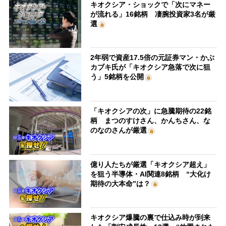
キオクシア・ショックで「次にマネー
が流れる」16銘柄 凄腕投資家3名が厳
選
2年弱で資産17.5倍の元証券マン・かぶ
カブキ氏が「キオクシア急落で次に狙
う」5銘柄を公開
「キオクシアの次」に急騰期待の22銘
柄 まつのすけさん、かんちさん、な
のなのさんが厳選
億り人たちが厳選「キオクシア超え」
を狙う半導体・AI関連8銘柄 “大化け
期待の大本命”は？
キオクシア爆騰の裏で仕込み時が到来