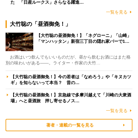
た 「日産ルークス」さらなる躍進…
一覧を見る
大竹聡の「昼酒御免！」
【大竹聡の昼酒御免！】「ネグローニ」「山崎」
「マンハッタン」新宿三丁目の隠れ家バーで1…
お酒はいつ飲んでもいいものだが、昼から飲むお酒にはまた格
別の味わいがある――。ライター・作家の大竹…
【大竹聡の昼酒御免！】今の若者は「なめろう」や「キヌカツ
ギ」を知らないって本当？ 昔の…
【大竹聡の昼酒御免！】京急線で多摩川越えて「川崎の大衆酒
場」へと昼酒旅 押し寄せるノス…
一覧を見る
著者・連載の一覧を見る