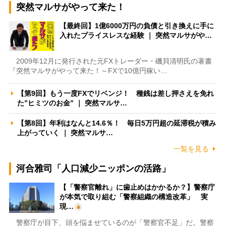
突然マルサがやって来た！
【最終回】1億6000万円の負債と引き換えに手に
入れたプライスレスな経験 ｜ 突然マルサがや…
2009年12月に発行された元FXトレーダー・磯貝清明氏の著書
『突然マルサがやって来た！～FXで10億円稼い…
【第9回】もう一度FXでリベンジ！ 種銭は差し押さえを免れ
た”ヒミツのお金” ｜ 突然マルサ…
【第8回】年利はなんと14.6％！ 毎日5万円超の延滞税が積み
上がっていく ｜ 突然マルサ…
一覧を見る
河合雅司「人口減少ニッポンの活路」
【「警察官離れ」に歯止めはかかるか？】警察庁
が本気で取り組む「警察組織の構造改革」 実
現…
警察庁が目下、頭を悩ませているのが「警察官不足」だ。警察