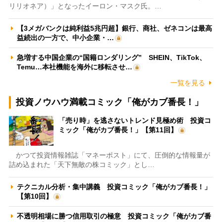
リリオネア）」となったイーロン・マスク氏。…
【3メガバンクは純利益5兆円超】銀行、商社、ゼネコンは最高
益続出の一方で、中小企業・…
急増する中国企業の“国籍ロンダリング” SHEIN、TikTok、
Temu…本社機能を海外に移転させ…
一覧を見る
投資ノウハウ満載コミック「俺がカブ番長！」
「売り時」を逃さないトレンド見極め術 投資コ
ミック「俺がカブ番長！」【第11回】
かつて投資情報雑誌「マネーポスト」にて、圧倒的な情報量が
詰め込まれた「天下無敵の株コミック」とし…
テクニカル分析・集中講義 投資コミック「俺がカブ番長！」
【第10回】
不透明相場に勝つ信用取引の極意 投資コミック「俺がカブ番