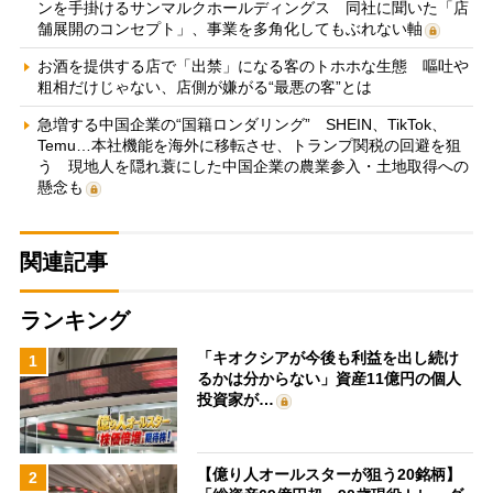
ンを手掛けるサンマルクホールディングス 同社に聞いた「店
舗展開のコンセプト」、事業を多角化してもぶれない軸
お酒を提供する店で「出禁」になる客のトホホな生態 嘔吐や
粗相だけじゃない、店側が嫌がる“最悪の客”とは
急増する中国企業の“国籍ロンダリング” SHEIN、TikTok、
Temu…本社機能を海外に移転させ、トランプ関税の回避を狙
う 現地人を隠れ蓑にした中国企業の農業参入・土地取得への
懸念も
関連記事
ランキング
「キオクシアが今後も利益を出し続け
1
るかは分からない」資産11億円の個人
投資家が…
【億り人オールスターが狙う20銘柄】
2