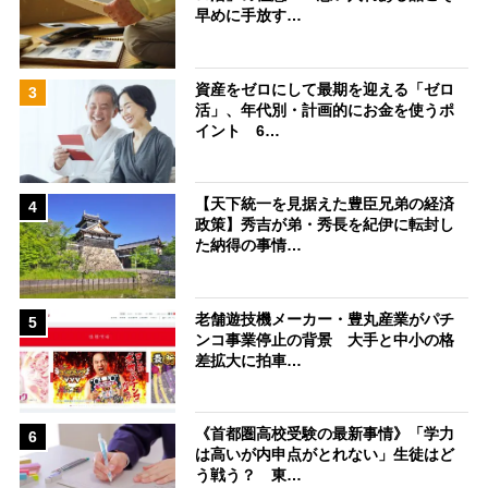
早めに手放す…
資産をゼロにして最期を迎える「ゼロ
3
活」、年代別・計画的にお金を使うポ
イント 6…
【天下統一を見据えた豊臣兄弟の経済
4
政策】秀吉が弟・秀長を紀伊に転封し
た納得の事情…
老舗遊技機メーカー・豊丸産業がパチ
5
ンコ事業停止の背景 大手と中小の格
差拡大に拍車…
《首都圏高校受験の最新事情》「学力
6
は高いが内申点がとれない」生徒はど
う戦う？ 東…