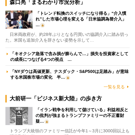
森口亮「まるわかり市況分析」
「トレンド転換のスイッチになり得る」“介入慣
れ”した市場心理を変える「日米協調為替介入」
…
日米両政府が、約28年ぶりとなる円買いの協調介入に踏み切っ
た。米国も追加介入を辞さない姿勢を示して…
「キオクシア急落で含み損が膨らんで…」損失を投資家として
の成長につなげる4つの視点 …
「NYダウは高値更新、ナスダック・S&P500は足踏み」が意味
する米国株市場の変化 半…
一覧を見る
大前研一「ビジネス新大陸」の歩き方
「イラン戦争を利用して儲けている」利益相反と
の批判が強まるトランプファミリーの不正蓄財
疑…
トランプ大統領のファミリー信託が今年1～3月に3000回以上も