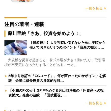
一覧を見る
注目の著者・連載
藤川里絵「さあ、投資を始めよう！」
【資産運用】大災害時に慌てないために平時から
備えておきたい3つのポイント「資産の棚卸し…
大規模な災害が起きると、株式市場が大きく動いたり、取引環
境が不安定になったりすることがある。一方…
5年ぶり改訂の「CGコード」、何が変わったのかポイントを解
説 企業に成長投資の具体的な説…
【令和のPKOか】GPIFをめぐる片山財務相の「円資産への投
資拡大」発言の波紋 「国債重視」…
一覧を見る