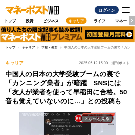
ログイン
トップ
投資
ビジネス
キャリア
ライフ
マネー
トップ
キャリア
学校・教育
中国人の日本の大学受験ブームの裏で「カンニ
キャリア
2025.05.12 15:00
週刊ポスト
中国人の日本の大学受験ブームの裏で
「カンニング業者」が暗躍 SNSには
「友人が業者を使って早稲田に合格。50
音も覚えていないのに…」との投稿も
もっと見る
arrow_forward_ios