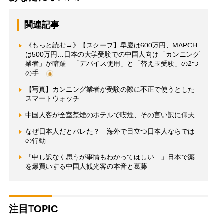
関連記事
《もっと読む→》【スクープ】早慶は600万円、MARCH
は500万円…日本の大学受験での中国人向け「カンニング
業者」が暗躍 「デバイス使用」と「替え玉受験」の2つ
の手…
【写真】カンニング業者が受験の際に不正で使うとした
スマートウォッチ
中国人客が全室禁煙のホテルで喫煙、その言い訳に仰天
なぜ日本人だとバレた？ 海外で目立つ日本人ならでは
の行動
「申し訳なく思うが事情もわかってほしい…」日本で薬
を爆買いする中国人観光客の本音と葛藤
注目TOPIC