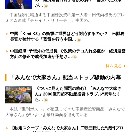
が…
中国経済に精通する中国株投資の第一人者・田代尚機氏のプレ
ミアム連載「チャイナ・リサーチ」。中国の…
中国「Kimi K3」の衝撃に世界はどう対応するのか？ 米財務
長官が検討する「蒸留を行う中国…
中国経済“予想外の低成長”で政策のテコ入れ必至か 経済運営
方針の修正で成長加速が予想さ…
一覧を見る
「みんなで大家さん」配当ストップ騒動の内幕
《ついに見えた問題の核心》「みんなで大家さ
ん」2000億円超不動産投資トラブル“異常なく
ら…
本誌『週刊ポスト』が追及してきた不動産投資商品「みんなで
大家さん」がいよいよ最終局面を迎えている…
【独走スクープ・みんなで大家さん】二転三転した“成田プロ