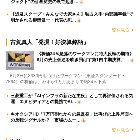
ジェクト”の計画変更の裏で起き…
【追及スクープ・みんなで大家さん】独占入手“内部議事録”で
明かされる柳瀬健一・代表の思…
一覧を見る
古賀真人「発掘！好決算銘柄」
《株価34％急落のワークマンに特大反転の期待》
6月の売上低迷を吹き飛ばす第1四半期決算、…
6月3日に8330円をつけたワークマン（東証スタンダード・
7564）の株価は、わずか1カ月あまりで約34％下落…
三菱重工が「AIインフラの新たな主役」として再評価される気
運 エヌビディアとの提携でAI…
キオクシアHD「7万円割れからの急反発」は再びの上昇局面へ
の反転シグナルか？ 市場のムー…
一覧を見る