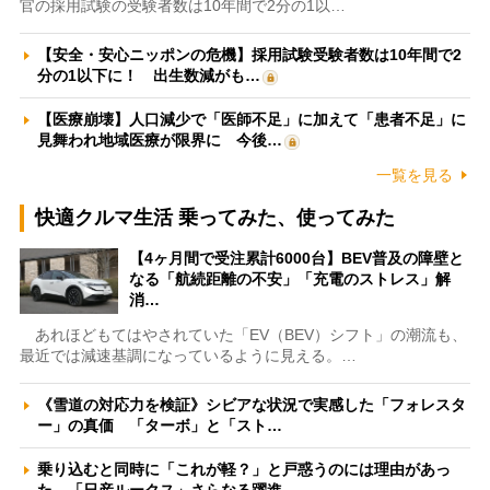
官の採用試験の受験者数は10年間で2分の1以…
【安全・安心ニッポンの危機】採用試験受験者数は10年間で2
分の1以下に！ 出生数減がも…
【医療崩壊】人口減少で「医師不足」に加えて「患者不足」に
見舞われ地域医療が限界に 今後…
一覧を見る
快適クルマ生活 乗ってみた、使ってみた
【4ヶ月間で受注累計6000台】BEV普及の障壁と
なる「航続距離の不安」「充電のストレス」解
消…
あれほどもてはやされていた「EV（BEV）シフト」の潮流も、
最近では減速基調になっているように見える。…
《雪道の対応力を検証》シビアな状況で実感した「フォレスタ
ー」の真価 「ターボ」と「スト…
乗り込むと同時に「これが軽？」と戸惑うのには理由があっ
た 「日産ルークス」さらなる躍進…