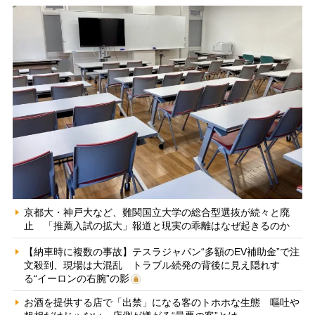
京都大・神戸大など、難関国立大学の総合型選抜が続々と廃
止 「推薦入試の拡大」報道と現実の乖離はなぜ起きるのか
【納車時に複数の事故】テスラジャパン“多額のEV補助金”で注
文殺到、現場は大混乱 トラブル続発の背後に見え隠れす
る“イーロンの右腕”の影
お酒を提供する店で「出禁」になる客のトホホな生態 嘔吐や