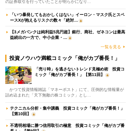
の証券取引を行っていたことが明らかになり…
「いつ暴発してもおかしくはない」イーロン・マスク氏とスペ
ースXが抱えるリスクの数々「絶対…
【3メガバンクは純利益5兆円超】銀行、商社、ゼネコンは最高
益続出の一方で、中小企業・…
一覧を見る
投資ノウハウ満載コミック「俺がカブ番長！」
「売り時」を逃さないトレンド見極め術 投資コ
ミック「俺がカブ番長！」【第11回】
かつて投資情報雑誌「マネーポスト」にて、圧倒的な情報量が
詰め込まれた「天下無敵の株コミック」とし…
テクニカル分析・集中講義 投資コミック「俺がカブ番長！」
【第10回】
不透明相場に勝つ信用取引の極意 投資コミック「俺がカブ番
長！」【第9回】