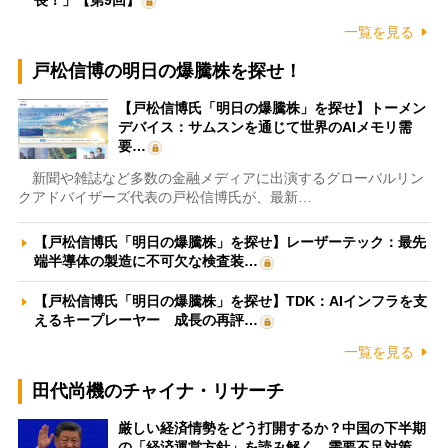
一覧を見る
戸松信博の明日の爆騰株を探せ！
【戸松信博氏「明日の爆騰株」を探せ】トーメン
デバイス：サムスンを通じて世界のAIメモリ需
要…
新聞や雑誌など多数の金融メディアに出演するグローバルリン
クアドバイザーズ代表の戸松信博氏が、最新…
【戸松信博氏「明日の爆騰株」を探せ】レーザーテック：最先
端半導体の製造に不可欠な検査装…
【戸松信博氏「明日の爆騰株」を探せ】TDK：AIインフラを支
えるキープレーヤー 成長の再評…
一覧を見る
田代尚機のチャイナ・リサーチ
厳しい経済情勢をどう打開するか？中国の下半期
の「経済運営方針」を読み解く 需要不足対策