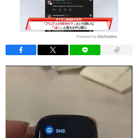
Powered by 
GliaStudios
Mute