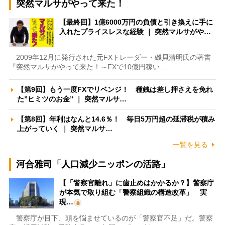
突然マルサがやって来た！
【最終回】1億6000万円の負債と引き換えに手に
入れたプライスレスな経験 ｜ 突然マルサがや…
2009年12月に発行された元FXトレーダー・磯貝清明氏の著書
『突然マルサがやって来た！～FXで10億円稼い…
【第9回】もう一度FXでリベンジ！ 種銭は差し押さえを免れ
た”ヒミツのお金” ｜ 突然マルサ…
【第8回】年利はなんと14.6％！ 毎日5万円超の延滞税が積み
上がっていく ｜ 突然マルサ…
一覧を見る
河合雅司「人口減少ニッポンの活路」
【「警察官離れ」に歯止めはかかるか？】警察庁
が本気で取り組む「警察組織の構造改革」 実
現…
警察庁が目下、頭を悩ませているのが「警察官不足」だ。警察