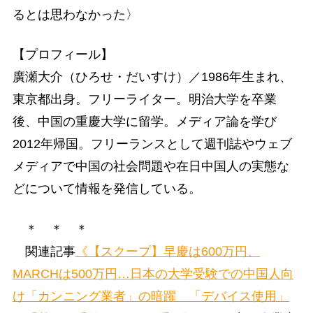
るとは思わなかった〉
【プロフィール】
廣瀬大介（ひろせ・だいすけ）／1986年生まれ、
東京都出身。フリーライター。明治大学を卒業
後、中国の重慶大学に留学。メディア論を学び
2012年帰国。フリーランスとして週刊誌やウェブ
メディアで中国の社会問題や在日中国人の実態な
どについて情報を発信している。
＊ ＊ ＊
関連記事
《【スクープ】早慶は600万円、
MARCHは500万円…日本の大学受験での中国人向
け「カンニング業者」の暗躍 「デバイス使用」