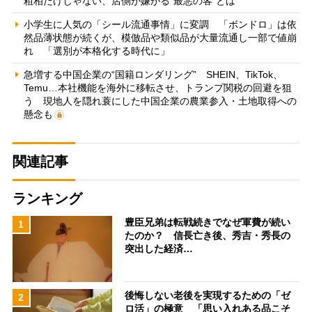
粗相だけじゃない、店側が嫌がる“最悪の客”とは
小学生に人気の「シール流通事情」に変調 「ボンドロ」は依
然品薄状態が続くが、模倣品や類似品が大量流通し一部で値崩
れ 「選別が本格化する時代に」
急増する中国企業の“国籍ロンダリング” SHEIN、TikTok、
Temu…本社機能を海外に移転させ、トランプ関税の回避を狙
う 現地人を隠れ蓑にした中国企業の農業参入・土地取得への
懸念も
関連記事
ランキング
豊臣兄弟は転戦続きでなぜ軍費が続い
1
たのか？ 信長亡き後、秀吉・秀長の
突出した経済…
後悔しない老後を実現するための「ゼ
2
ロ活」の極意 「思い入れある品こそ