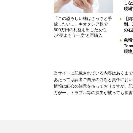
しな
現場
「この恐ろしい株はさっさと手
【納
放したい…」キオクシア株で
到、
500万円の利益を出した女性
の右
が“夢よもう一度”と再購入
急増
Te
現地
当サイトに記載されている内容はあくまで
あたっては読者ご自身の判断と責任におい
情報は細心の注意を払っておりますが、記
万が一、トラブル等の損失が被っても損害