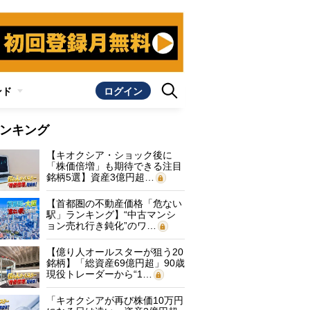
ンド
ログイン
ンキング
【キオクシア・ショック後に
「株価倍増」も期待できる注目
銘柄5選】資産3億円超…
【首都圏の不動産価格「危ない
駅」ランキング】“中古マンシ
ョン売れ行き鈍化”のワ…
【億り人オールスターが狙う20
銘柄】「総資産69億円超」90歳
現役トレーダーから“1…
「キオクシアが再び株価10万円