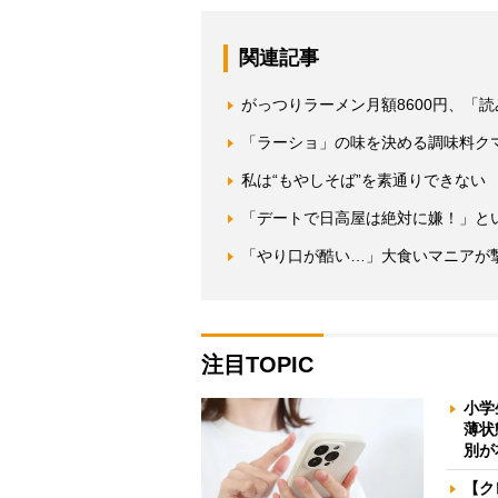
関連記事
がっつりラーメン月額8600円、「
「ラーショ」の味を決める調味料ク
私は“もやしそば”を素通りできない
「デートで日高屋は絶対に嫌！」と
「やり口が酷い…」大食いマニアが
注目TOPIC
小学
薄状
別が
【ク