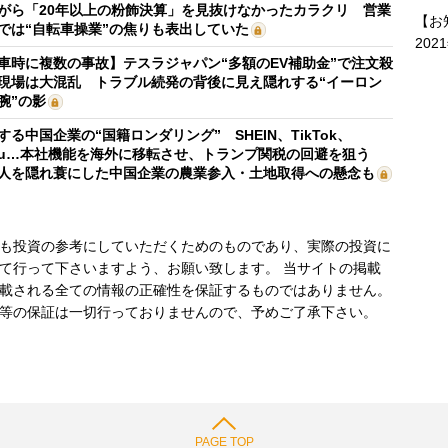
がら「20年以上の粉飾決算」を見抜けなかったカラクリ 営業
【お
では“自転車操業”の焦りも表出していた
202
車時に複数の事故】テスラジャパン“多額のEV補助金”で注文殺
現場は大混乱 トラブル続発の背後に見え隠れする“イーロン
腕”の影
する中国企業の“国籍ロンダリング” SHEIN、TikTok、
mu…本社機能を海外に移転させ、トランプ関税の回避を狙う
人を隠れ蓑にした中国企業の農業参入・土地取得への懸念も
も投資の参考にしていただくためのものであり、実際の投資に
て行って下さいますよう、お願い致します。 当サイトの掲載
載される全ての情報の正確性を保証するものではありません。
等の保証は一切行っておりませんので、予めご了承下さい。
PAGE TOP