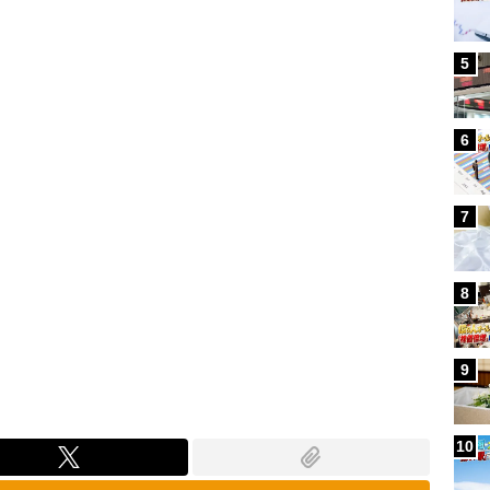
Loaded
:
100.00%
5
6
7
8
9
10