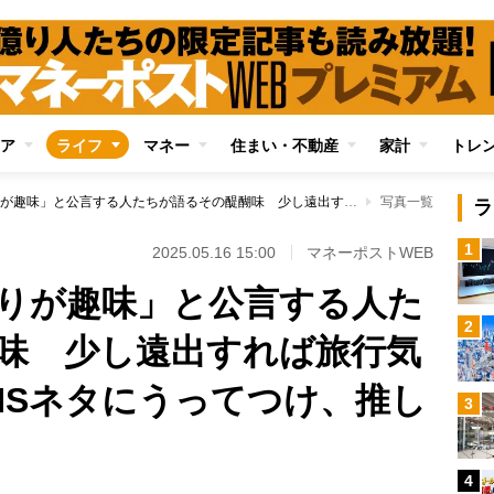
ア
ライフ
マネー
住まい・不動産
家計
トレ
「ラーメン店めぐりが趣味」と公言する人たちが語るその醍醐味 少し遠出すれば旅行気分も味わえる、SNSネタにうってつけ、推し活とのコンボも
写真一覧
ラ
1
2025.05.16 15:00
マネーポストWEB
りが趣味」と公言する人た
2
味 少し遠出すれば旅行気
NSネタにうってつけ、推し
3
4