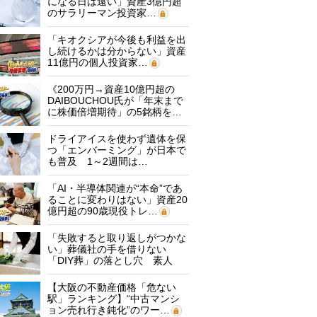
になる日は遠い」資産3億円超
のサラリーマン投資家…
「キオクシアが今後も利益を出
し続けるかは分からない」資産
11億円の個人投資家…
《200万円→資産10億円超の
DAIBOUCHOU氏が「年末まで
に株価倍増期待」の5銘柄を…
ドライアイスを使わず遺体を保
つ「エンバーミング」が日本で
も普及 1～2週間は…
「AI・半導体関連が“本命”であ
ることに変わりはない」資産20
億円超の90歳現役トレ…
「失敗すると取り返しがつかな
い」葬儀社の手を借りない
「DIY葬」の落とし穴 素人
に…
【大阪の不動産価格「危ない
駅」ランキング】“中古マンシ
ョン売れ行き鈍化”のワー…