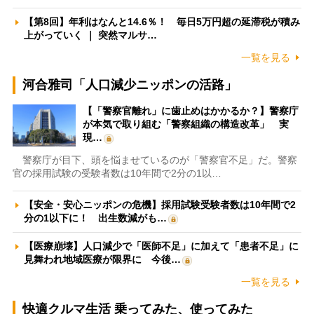
【第8回】年利はなんと14.6％！ 毎日5万円超の延滞税が積み
上がっていく ｜ 突然マルサ…
一覧を見る
河合雅司「人口減少ニッポンの活路」
【「警察官離れ」に歯止めはかかるか？】警察庁
が本気で取り組む「警察組織の構造改革」 実
現…
警察庁が目下、頭を悩ませているのが「警察官不足」だ。警察
官の採用試験の受験者数は10年間で2分の1以…
【安全・安心ニッポンの危機】採用試験受験者数は10年間で2
分の1以下に！ 出生数減がも…
【医療崩壊】人口減少で「医師不足」に加えて「患者不足」に
見舞われ地域医療が限界に 今後…
一覧を見る
快適クルマ生活 乗ってみた、使ってみた