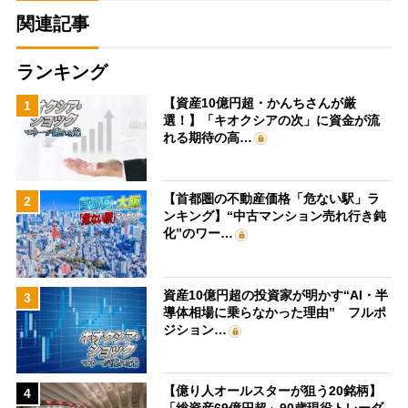
関連記事
ランキング
【資産10億円超・かんちさんが厳
1
選！】「キオクシアの次」に資金が流
れる期待の高…
【首都圏の不動産価格「危ない駅」ラ
2
ンキング】“中古マンション売れ行き鈍
化”のワー…
資産10億円超の投資家が明かす“AI・半
3
導体相場に乗らなかった理由” フルポ
ジション…
【億り人オールスターが狙う20銘柄】
4