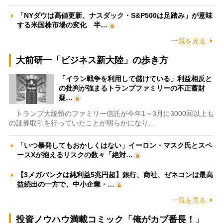
「NYダウは高値更新、ナスダック・S&P500は足踏み」が意味
する米国株市場の変化 半…
一覧を見る
大前研一「ビジネス新大陸」の歩き方
「イラン戦争を利用して儲けている」利益相反と
の批判が強まるトランプファミリーの不正蓄財
疑…
トランプ大統領のファミリー信託が今年1～3月に3000回以上も
の証券取引を行っていたことが明らかになり…
「いつ暴発してもおかしくはない」イーロン・マスク氏とスペ
ースXが抱えるリスクの数々「絶対…
【3メガバンクは純利益5兆円超】銀行、商社、ゼネコンは最高
益続出の一方で、中小企業・…
一覧を見る
投資ノウハウ満載コミック「俺がカブ番長！」