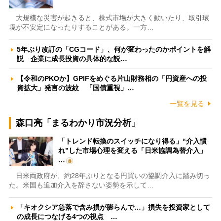
大規模な災害が起きると、株式市場が大きく動いたり、取引環
境が不安定になったりすることがある。一方…
5年ぶり改訂の「CGコード」、何が変わったのかポイントを解
説 企業に成長投資の具体的な説…
【令和のPKOか】GPIFをめぐる片山財務相の「円資産への投
資拡大」発言の波紋 「国債重視」…
一覧を見る
森口亮「まるわかり市況分析」
「トレンド転換のスイッチになり得る」“介入慣
れ”した市場心理を変える「日米協調為替介入」
…
日米両政府が、約28年ぶりとなる円買いの協調介入に踏み切っ
た。米国も追加介入を辞さない姿勢を示して…
「キオクシア急落で含み損が膨らんで…」損失を投資家として
の成長につなげる4つの視点 …