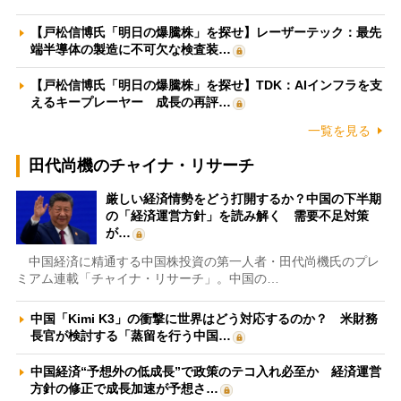
【戸松信博氏「明日の爆騰株」を探せ】レーザーテック：最先
端半導体の製造に不可欠な検査装…
【戸松信博氏「明日の爆騰株」を探せ】TDK：AIインフラを支
えるキープレーヤー 成長の再評…
一覧を見る
田代尚機のチャイナ・リサーチ
厳しい経済情勢をどう打開するか？中国の下半期
の「経済運営方針」を読み解く 需要不足対策
が…
中国経済に精通する中国株投資の第一人者・田代尚機氏のプレ
ミアム連載「チャイナ・リサーチ」。中国の…
中国「Kimi K3」の衝撃に世界はどう対応するのか？ 米財務
長官が検討する「蒸留を行う中国…
中国経済“予想外の低成長”で政策のテコ入れ必至か 経済運営
方針の修正で成長加速が予想さ…