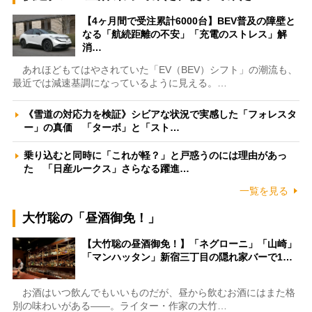
【4ヶ月間で受注累計6000台】BEV普及の障壁と
なる「航続距離の不安」「充電のストレス」解
消…
あれほどもてはやされていた「EV（BEV）シフト」の潮流も、
最近では減速基調になっているように見える。…
《雪道の対応力を検証》シビアな状況で実感した「フォレスタ
ー」の真価 「ターボ」と「スト…
乗り込むと同時に「これが軽？」と戸惑うのには理由があっ
た 「日産ルークス」さらなる躍進…
一覧を見る
大竹聡の「昼酒御免！」
【大竹聡の昼酒御免！】「ネグローニ」「山崎」
「マンハッタン」新宿三丁目の隠れ家バーで1…
お酒はいつ飲んでもいいものだが、昼から飲むお酒にはまた格
別の味わいがある――。ライター・作家の大竹…