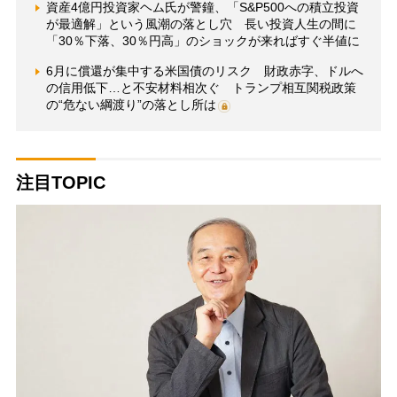
資産4億円投資家ヘム氏が警鐘、「S&P500への積立投資
が最適解」という風潮の落とし穴 長い投資人生の間に
「30％下落、30％円高」のショックが来ればすぐ半値に
6月に償還が集中する米国債のリスク 財政赤字、ドルへ
の信用低下…と不安材料相次ぐ トランプ相互関税政策
の“危ない綱渡り”の落とし所は
注目TOPIC