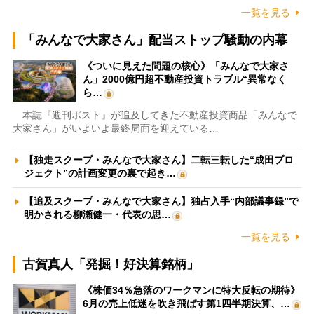
一覧を見る
「みんなで大家さん」配当ストップ騒動の内幕
《ついに見えた問題の核心》「みんなで大家さ
ん」2000億円超不動産投資トラブル“異常なく
ら…
本誌『週刊ポスト』が追及してきた不動産投資商品「みんなで
大家さん」がいよいよ最終局面を迎えている…
【独走スクープ・みんなで大家さん】二転三転した“成田プロ
ジェクト”の計画変更の裏で起き…
【追及スクープ・みんなで大家さん】独占入手“内部議事録”で
明かされる柳瀬健一・代表の思…
一覧を見る
古賀真人「発掘！好決算銘柄」
《株価34％急落のワークマンに特大反転の期待》
6月の売上低迷を吹き飛ばす第1四半期決算、…