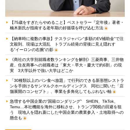
【75歳をすぎたらやめること】ベストセラー『定年後』著者・
楠木新氏が指南する老年期の好循環を呼び込む方法
【納車時に複数の事故】テスラジャパン“多額のEV補助金”で注
文殺到、現場は大混乱 トラブル続発の背後に見え隠れす
る“イーロンの右腕”の影
《商社の大学別就職者数ランキングを解剖》三菱商事、三井物
産、住友商事への就職者は「東大・早大・慶大で約6割」の現
実 3大学以外で強い大学はどこか
「30種類以上のパン食べ放題」で行列のできる新形態レストラ
ンを手掛けるサンマルクホールディングス 同社に聞いた「店
舗展開のコンセプト」、事業を多角化してもぶれない軸
急増する中国企業の“国籍ロンダリング” SHEIN、TikTok、
Temu…本社機能を海外に移転させ、トランプ関税の回避を狙
う 現地人を隠れ蓑にした中国企業の農業参入・土地取得への
懸念も