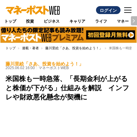
ログイン
トップ
投資
ビジネス
キャリア
ライフ
マネー
トップ
連載・著者
藤川里絵「さあ、投資を始めよう！」
米国株も一時急落
藤川里絵「さあ、投資を始めよう！」
2025.06.02 16:00
マネーポストWEB
米国株も一時急落、「長期金利が上がる
と株価が下がる」仕組みを解説 インフ
レや財政悪化懸念が契機に
Loaded
:
97.10%
/
Unmute