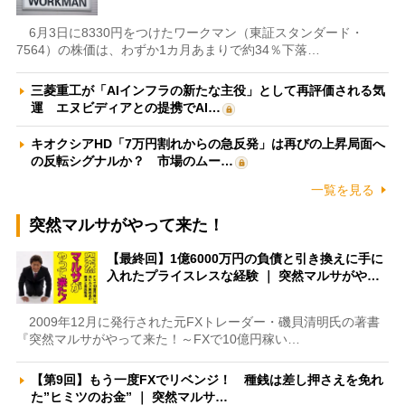
6月3日に8330円をつけたワークマン（東証スタンダード・
7564）の株価は、わずか1カ月あまりで約34％下落…
三菱重工が「AIインフラの新たな主役」として再評価される気
運 エヌビディアとの提携でAI…
キオクシアHD「7万円割れからの急反発」は再びの上昇局面へ
の反転シグナルか？ 市場のムー…
一覧を見る
突然マルサがやって来た！
【最終回】1億6000万円の負債と引き換えに手に
入れたプライスレスな経験 ｜ 突然マルサがや…
2009年12月に発行された元FXトレーダー・磯貝清明氏の著書
『突然マルサがやって来た！～FXで10億円稼い…
【第9回】もう一度FXでリベンジ！ 種銭は差し押さえを免れ
た”ヒミツのお金” ｜ 突然マルサ…