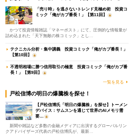
「売り時」を逃さないトレンド見極め術 投資コ
ミック「俺がカブ番長！」【第11回】
かつて投資情報雑誌「マネーポスト」にて、圧倒的な情報量が
詰め込まれた「天下無敵の株コミック」とし…
テクニカル分析・集中講義 投資コミック「俺がカブ番長！」
【第10回】
不透明相場に勝つ信用取引の極意 投資コミック「俺がカブ番
長！」【第9回】
一覧を見る
戸松信博の明日の爆騰株を探せ！
【戸松信博氏「明日の爆騰株」を探せ】トーメン
デバイス：サムスンを通じて世界のAIメモリ需
要…
新聞や雑誌など多数の金融メディアに出演するグローバルリン
クアドバイザーズ代表の戸松信博氏が、最新…