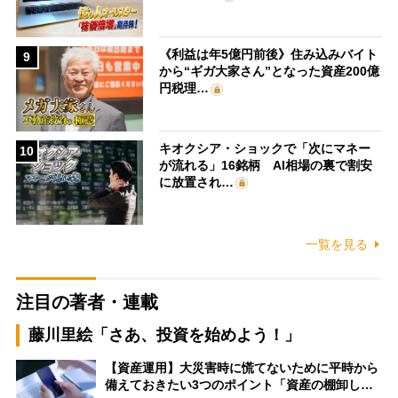
《利益は年5億円前後》住み込みバイト
9
から“ギガ大家さん”となった資産200億
円税理…
キオクシア・ショックで「次にマネー
10
が流れる」16銘柄 AI相場の裏で割安
に放置され…
一覧を見る
注目の著者・連載
藤川里絵「さあ、投資を始めよう！」
【資産運用】大災害時に慌てないために平時から
備えておきたい3つのポイント「資産の棚卸し…