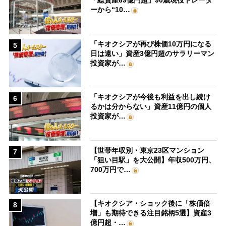
「総資産69億円超」90歳現役トレーダ
ーから“10…
「キオクシアが再び株価10万円になる
5
日は遠い」資産3億円超のサラリーマン
投資家が…
「キオクシアが今後も利益を出し続け
6
るかは分からない」資産11億円の個人
投資家が…
【世帯年収別・東京23区マンション
7
「狙い目駅」を大公開】年収500万円、
700万円で…
【キオクシア・ショック後に「株価倍
8
増」も期待できる注目銘柄5選】資産3
億円超・…