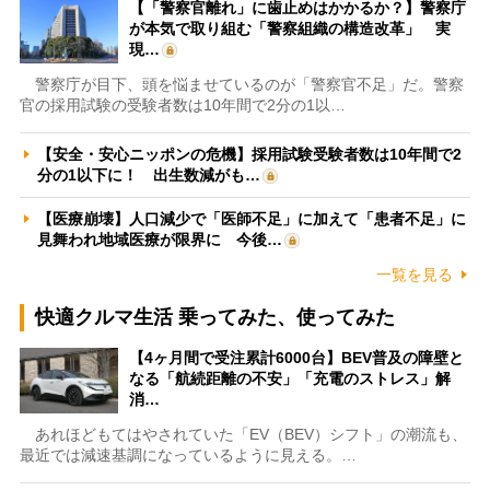
【「警察官離れ」に歯止めはかかるか？】警察庁
が本気で取り組む「警察組織の構造改革」 実
現…
警察庁が目下、頭を悩ませているのが「警察官不足」だ。警察
官の採用試験の受験者数は10年間で2分の1以…
【安全・安心ニッポンの危機】採用試験受験者数は10年間で2
分の1以下に！ 出生数減がも…
【医療崩壊】人口減少で「医師不足」に加えて「患者不足」に
見舞われ地域医療が限界に 今後…
一覧を見る
快適クルマ生活 乗ってみた、使ってみた
【4ヶ月間で受注累計6000台】BEV普及の障壁と
なる「航続距離の不安」「充電のストレス」解
消…
あれほどもてはやされていた「EV（BEV）シフト」の潮流も、
最近では減速基調になっているように見える。…