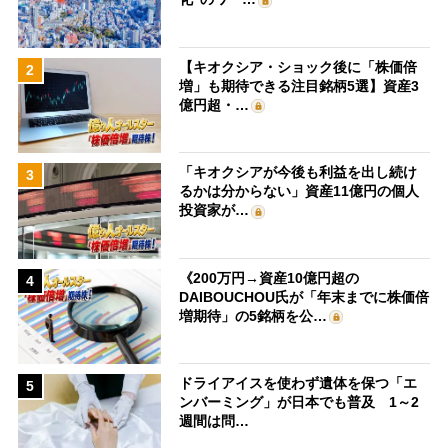
【キオクシア・ショック後に「株価倍
2
増」も期待できる注目銘柄5選】資産3
億円超・…
「キオクシアが今後も利益を出し続け
3
るかは分からない」資産11億円の個人
投資家が…
《200万円→資産10億円超の
4
DAIBOUCHOU氏が「年末までに株価倍
増期待」の5銘柄を公…
ドライアイスを使わず遺体を保つ「エ
5
ンバーミング」が日本でも普及 1～2
週間は問…