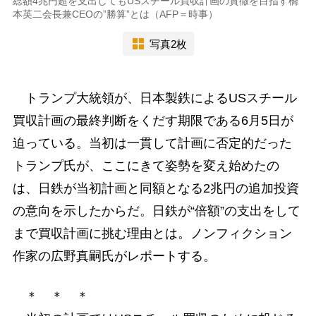
総額4兆円超を支出してもUSスチール買収計画の貫徹を目指す橋
本英二会長兼CEOの”勝算”とは（AFP＝時事）
写真2枚
トランプ大統領が、日本製鉄によるUSスチール
買収計画の最終判断をくだす期限である6月5日が
迫っている。当初は一貫して計画に否定的だった
トランプ氏が、ここにきて姿勢を変え始めたの
は、日鉄が当初計画と同額となる2兆円の追加投資
の意向を示したからだ。日鉄が“倍額”の支出をして
まで買収計画に挑む理由とは。ノンフィクション
作家の広野真嗣氏がレポートする。
＊ ＊ ＊