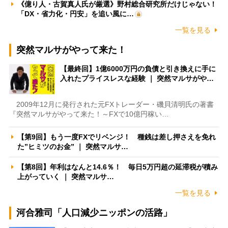
《億り人・古賀真人氏が厳選》野村総合研究所だけじゃない！
「DX・省力化・円安」を追い風に…
一覧を見る
突然マルサがやって来た！
【最終回】1億6000万円の負債と引き換えに手に
入れたプライスレスな経験 ｜ 突然マルサがや…
2009年12月に発行された元FXトレーダー・磯貝清明氏の著書
『突然マルサがやって来た！～FXで10億円稼い…
【第9回】もう一度FXでリベンジ！ 種銭は差し押さえを免れ
た”ヒミツのお金” ｜ 突然マルサ…
【第8回】年利はなんと14.6％！ 毎日5万円超の延滞税が積み
上がっていく ｜ 突然マルサ…
一覧を見る
河合雅司「人口減少ニッポンの活路」