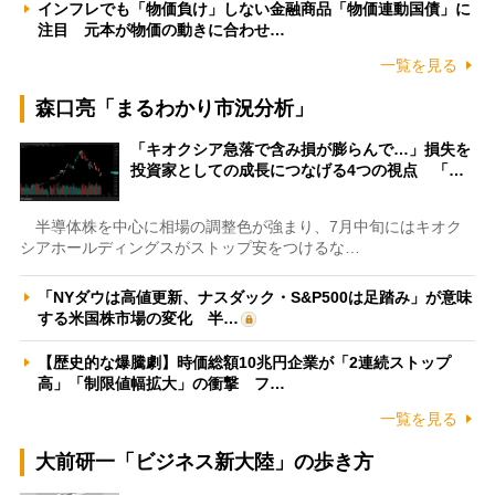
インフレでも「物価負け」しない金融商品「物価連動国債」に
注目 元本が物価の動きに合わせ…
一覧を見る
森口亮「まるわかり市況分析」
「キオクシア急落で含み損が膨らんで…」損失を
投資家としての成長につなげる4つの視点 「…
半導体株を中心に相場の調整色が強まり、7月中旬にはキオク
シアホールディングスがストップ安をつけるな…
「NYダウは高値更新、ナスダック・S&P500は足踏み」が意味
する米国株市場の変化 半…
【歴史的な爆騰劇】時価総額10兆円企業が「2連続ストップ
高」「制限値幅拡大」の衝撃 フ…
一覧を見る
大前研一「ビジネス新大陸」の歩き方