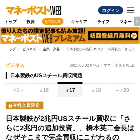
ログイン
トップ
投資
ビジネス
キャリア
ライフ
マネー
トップ
ビジネス
企業・業界
日本製鉄が2兆円USスチール買収に「さらに
ビジネス
2025.06.02 07:02
マネーポストWEB
日本製鉄のUSスチール買収問題
1
16
17
18
20
＃
～
＃
＃
＃
～
＃
有料会員限定
日本製鉄が2兆円USスチール買収に「さ
らに2兆円の追加投資」、橋本英二会長は
なぜそこまで完全買収にこだわるの