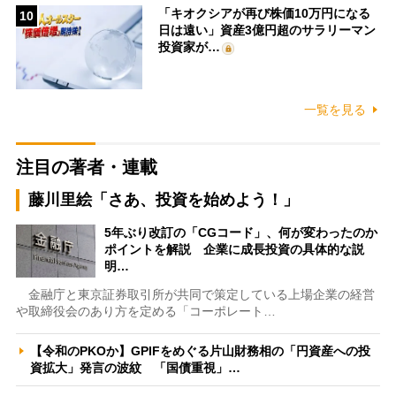
「キオクシアが再び株価10万円になる
10
日は遠い」資産3億円超のサラリーマン
投資家が…
一覧を見る
注目の著者・連載
藤川里絵「さあ、投資を始めよう！」
5年ぶり改訂の「CGコード」、何が変わったのか
ポイントを解説 企業に成長投資の具体的な説
明…
金融庁と東京証券取引所が共同で策定している上場企業の経営
や取締役会のあり方を定める「コーポレート…
【令和のPKOか】GPIFをめぐる片山財務相の「円資産への投
資拡大」発言の波紋 「国債重視」…