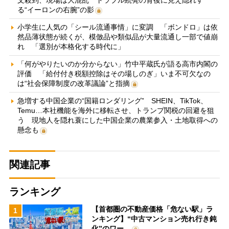
文殺到、現場は大混乱 トラブル続発の背後に見え隠れす
る“イーロンの右腕”の影
小学生に人気の「シール流通事情」に変調 「ボンドロ」は依
然品薄状態が続くが、模倣品や類似品が大量流通し一部で値崩
れ 「選別が本格化する時代に」
「何がやりたいのか分からない」竹中平蔵氏が語る高市内閣の
評価 「給付付き税額控除はその場しのぎ」いま不可欠なの
は“社会保障制度の改革議論”と指摘
急増する中国企業の“国籍ロンダリング” SHEIN、TikTok、
Temu…本社機能を海外に移転させ、トランプ関税の回避を狙
う 現地人を隠れ蓑にした中国企業の農業参入・土地取得への
懸念も
関連記事
ランキング
【首都圏の不動産価格「危ない駅」ラ
1
ンキング】“中古マンション売れ行き鈍
化”のワー…