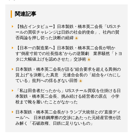
関連記事
【独占インタビュー】日本製鉄・橋本英二会長「USスチ
ールの買収チャレンジは日鉄の社会的使命」、社内の賛
否両論を押し切った決断の経緯
【日本一の製造業へ】日本製鉄・橋本英二会長が明か
す“倒産寸前での社長指名”からの逆襲劇 業界騒然「トヨ
タに大幅値上げを認めさせた」交渉術
日本製鉄・橋本英二会長が語る“組合要求を超える異例の
賃上げ”を決断した真意 元連合会長の「組合をバカにし
ている」批判への揺るぎない回答
「私は田舎者だったから」USスチール買収を仕掛ける日
本製鉄・橋本英二会長、挑み続ける経営者の原点 小学
校まで靴を履いたことがなかった
日本製鉄・橋本英二会長がトランプ大統領との“直接ディ
ール”へ 日米鉄鋼摩擦の交渉にあたった元経産官僚が読
み解く「石破政権、日鉄に足りないもの」