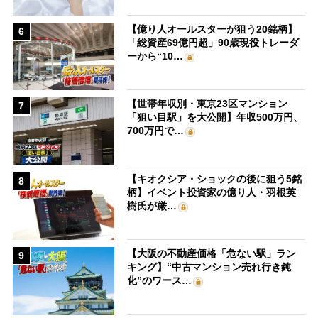
【億り人オールスターが狙う20銘柄】
6
「総資産69億円超」90歳現役トレーダ
ーから“10…
【世帯年収別・東京23区マンション
7
「狙い目駅」を大公開】年収500万円、
700万円で…
【キオクシア・ショックの後に狙う5銘
8
柄】イベント投資家の億り人・羽根英
樹氏が厳…
【大阪の不動産価格「危ない駅」ラン
9
キング】“中古マンション売れ行き鈍
化”のワース…