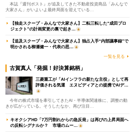
本誌『週刊ポスト』が追及してきた不動産投資商品「みんなで
大家さん」がいよいよ最終局面を迎えている…
【独走スクープ・みんなで大家さん】二転三転した“成田プロ
ジェクト”の計画変更の裏で起き…
【追及スクープ・みんなで大家さん】独占入手“内部議事録”で
明かされる柳瀬健一・代表の思…
一覧を見る
古賀真人「発掘！好決算銘柄」
三菱重工が「AIインフラの新たな主役」として再
評価される気運 エヌビディアとの提携でAIデ…
今年の株式市場を牽引してきたAI・半導体関連株に、調整の動
きが広がっている。そうしたなか、再び注目…
キオクシアHD「7万円割れからの急反発」は再びの上昇局面へ
の反転シグナルか？ 市場のムー…