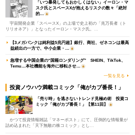
「いつ暴発してもおかしくはない」イーロン・マ
スク氏とスペースXが抱えるリスクの数々「絶対
的…
宇宙開発企業「スペースX」の上場で史上初の「兆万長者（ト
リリオネア）」となったイーロン・マスク氏。…
【3メガバンクは純利益5兆円超】銀行、商社、ゼネコンは最高
益続出の一方で、中小企業・…
急増する中国企業の“国籍ロンダリング” SHEIN、TikTok、
Temu…本社機能を海外に移転させ…
一覧を見る
投資ノウハウ満載コミック「俺がカブ番長！」
「売り時」を逃さないトレンド見極め術 投資コ
ミック「俺がカブ番長！」【第11回】
かつて投資情報雑誌「マネーポスト」にて、圧倒的な情報量が
詰め込まれた「天下無敵の株コミック」とし…