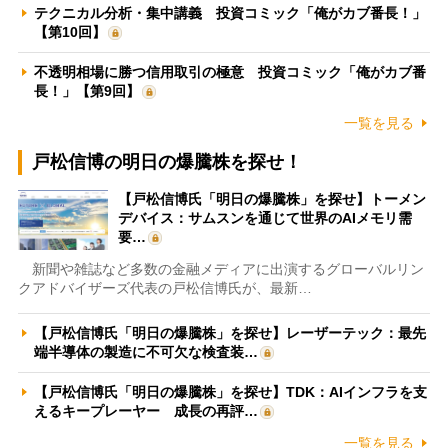
テクニカル分析・集中講義 投資コミック「俺がカブ番長！」
【第10回】
不透明相場に勝つ信用取引の極意 投資コミック「俺がカブ番
長！」【第9回】
一覧を見る
戸松信博の明日の爆騰株を探せ！
【戸松信博氏「明日の爆騰株」を探せ】トーメン
デバイス：サムスンを通じて世界のAIメモリ需
要…
新聞や雑誌など多数の金融メディアに出演するグローバルリン
クアドバイザーズ代表の戸松信博氏が、最新…
【戸松信博氏「明日の爆騰株」を探せ】レーザーテック：最先
端半導体の製造に不可欠な検査装…
【戸松信博氏「明日の爆騰株」を探せ】TDK：AIインフラを支
えるキープレーヤー 成長の再評…
一覧を見る