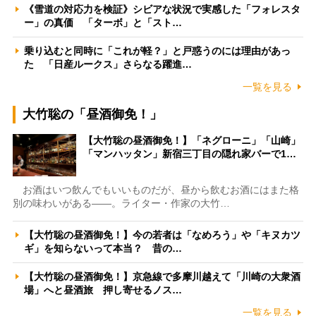
《雪道の対応力を検証》シビアな状況で実感した「フォレスタ
ー」の真価 「ターボ」と「スト…
乗り込むと同時に「これが軽？」と戸惑うのには理由があっ
た 「日産ルークス」さらなる躍進…
一覧を見る
大竹聡の「昼酒御免！」
【大竹聡の昼酒御免！】「ネグローニ」「山崎」
「マンハッタン」新宿三丁目の隠れ家バーで1…
お酒はいつ飲んでもいいものだが、昼から飲むお酒にはまた格
別の味わいがある――。ライター・作家の大竹…
【大竹聡の昼酒御免！】今の若者は「なめろう」や「キヌカツ
ギ」を知らないって本当？ 昔の…
【大竹聡の昼酒御免！】京急線で多摩川越えて「川崎の大衆酒
場」へと昼酒旅 押し寄せるノス…
一覧を見る