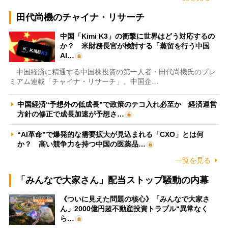
田代尚機のチャイナ・リサーチ
中国「Kimi K3」の衝撃に世界はどう対応するの
か？ 米財務長官が検討する「蒸留を行う中国
AI…
中国経済に精通する中国株投資の第一人者・田代尚機氏のプレ
ミアム連載「チャイナ・リサーチ」。中国企…
中国経済“予想外の低成長”で政策のテコ入れ必至か 経済運営
方針の修正で成長加速が予想さ…
“AI革命”で爆発的な需要拡大が見込まれる「CXO」とは何
か？ 高い競争力を持つ中国の医薬品…
一覧を見る
「みんなで大家さん」配当ストップ騒動の内幕
《ついに見えた問題の核心》「みんなで大家さ
ん」2000億円超不動産投資トラブル“異常なく
ら…