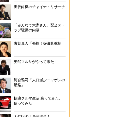
田代尚機のチャイナ・リサーチ
「みんなで大家さん」配当スト
ップ騒動の内幕
古賀真人「発掘！好決算銘柄」
突然マルサがやって来た！
河合雅司「人口減少ニッポンの
活路」
快適クルマ生活 乗ってみた、
使ってみた
大竹聡の「昼酒御免！」