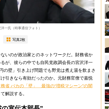
沢洋一氏（時事通信フォト）
写真2枚
ないのが政治家とのネットワークだ。財務省か
いるが、彼らの中でも自民党政調会長の宮沢洋一
万円の壁」引き上げ問題でも野党は煮え湯を飲まさ
駆け引きなら有効だったのか。元財務官僚で嘉悦
財務省 バカの「壁」 最強の“増税マシーン”の闇
して解説する。
省の宣伝本部長”