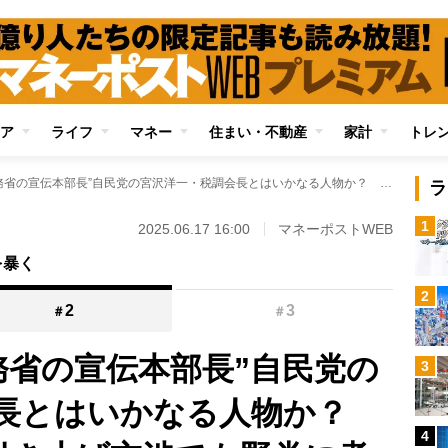
ア
ライフ
マネー
住まい・不動産
家計
トレ
政界における“財務省の宣伝本部長”自民党の宮沢洋一・税調会長とはいかなる人物か？ 「103万円の壁」引き上げ交渉でも野党に煮え湯を飲ませた「ラスボス」の交渉術
ラ
1
2025.06.17 16:00
マネーポストWEB
を暴く
2
2
3
＃
＃
務省の宣伝本部長”自民党の
3
会長とはいかなる人物か？
4