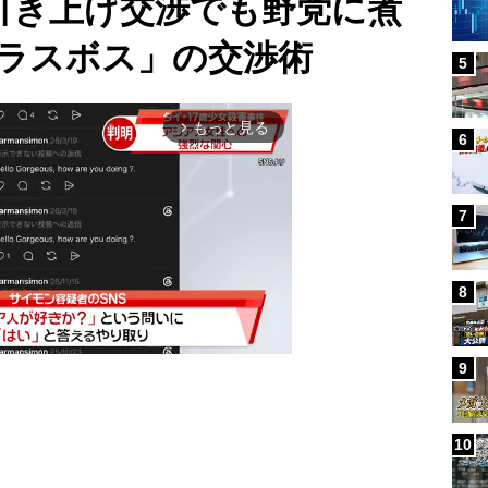
」引き上げ交渉でも野党に煮
ラスボス」の交渉術
5
もっと見る
arrow_forward_ios
6
7
8
9
Mute
10