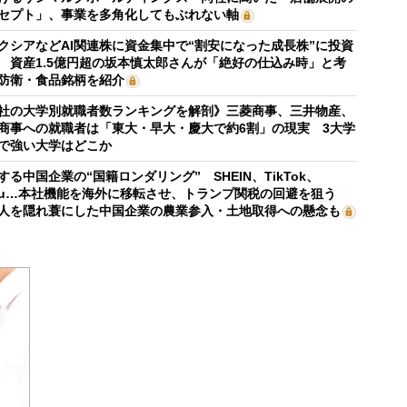
セプト」、事業を多角化してもぶれない軸
クシアなどAI関連株に資金集中で“割安になった成長株”に投資
 資産1.5億円超の坂本慎太郎さんが「絶好の仕込み時」と考
防衛・食品銘柄を紹介
社の大学別就職者数ランキングを解剖》三菱商事、三井物産、
商事への就職者は「東大・早大・慶大で約6割」の現実 3大学
で強い大学はどこか
する中国企業の“国籍ロンダリング” SHEIN、TikTok、
mu…本社機能を海外に移転させ、トランプ関税の回避を狙う
人を隠れ蓑にした中国企業の農業参入・土地取得への懸念も