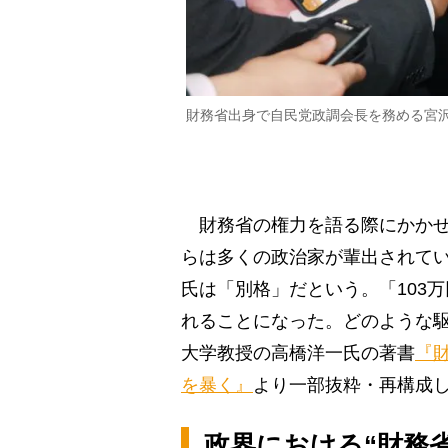
財務省出身で自民党政調会長を務める宮
財務省の権力を語る際にかかせ
らは多くの政治家が輩出されて
氏は「別格」だという。「103
れることになった。どのような
大学教授の高橋洋一氏の著書
『
を暴く』
より一部抜粋・再構成
政界における“財務