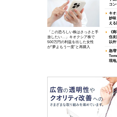
コン
キオ
妙味
える
「この恐ろしい株はさっさと手
《商
放したい…」キオクシア株で
住友
500万円の利益を出した女性
以外
が“夢よもう一度”と再購入
急増
Te
現地