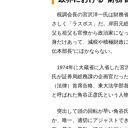
税調会長の宮沢洋一氏は財務省
さしく「ラスボス」だ。岸田元
父も祖父も官僚から政治家にな
身だけあって、減税や積極財政に
伝本部長”にほかならない。
1974年に大蔵省に入省した宮
氏が証券局総務課の企画官だっ
（法律）首席合格、東大法学部
と呼ばれた角谷正彦氏という人
突出して頭の回転が早い角谷氏
か、唯一、適切にアジャストで