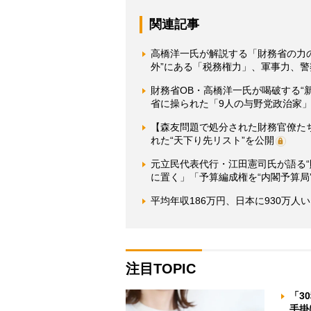
関連記事
高橋洋一氏が解説する「財務省の力
外”にある「税務権力」、軍事力、
財務省OB・高橋洋一氏が喝破する“
省に操られた「9人の与野党政治家
【森友問題で処分された財務官僚た
れた“天下り先リスト”を公開
元立民代表代行・江田憲司氏が語る“
に置く」「予算編成権を“内閣予算局
平均年収186万円、日本に930万
注目TOPIC
「3
手掛