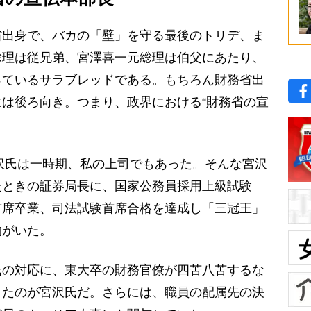
出身で、バカの「壁」を守る最後のトリデ、ま
総理は従兄弟、宮澤喜一元総理は伯父にあたり、
っているサラブレッドである。もちろん財務省出
は後ろ向き。つまり、政界における“財務省の宣
沢氏は一時期、私の上司でもあった。そんな宮沢
たときの証券局長に、国家公務員採用上級試験
首席卒業、司法試験首席合格を達成し「三冠王」
物がいた。
の対応に、東大卒の財務官僚が四苦八苦するな
きたのが宮沢氏だ。さらには、職員の配属先の決