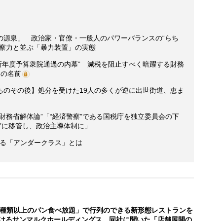
の源泉」 政治家・官僚・一般人のパワーバランスの“らち
警察力と並ぶ「暴力装置」の実態
新年度予算衆院通過の内幕” 減税を阻止すべく暗躍する財務
」の名前
ちのその後】処分を受けた19人の多くが逆に出世街道、恵ま
財務省解体論”「“経済警察”である国税庁を独立委員会の下
”に移管し、政治主導体制に」
人いる「アンダークラス」とは
0種類以上のパン食べ放題」で行列のできる新形態レストランを
けるサンマルクホールディングス 同社に聞いた「店舗展開の