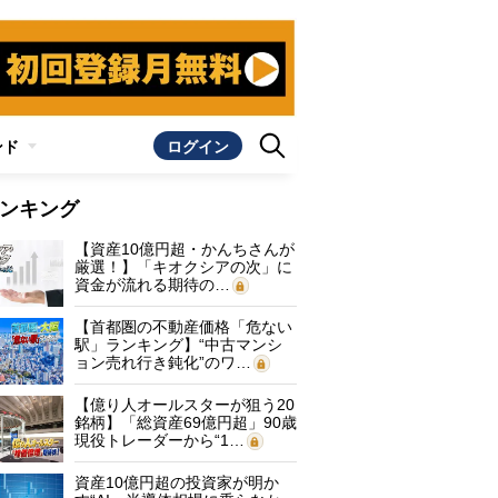
ンド
ログイン
ンキング
【資産10億円超・かんちさんが
厳選！】「キオクシアの次」に
資金が流れる期待の…
【首都圏の不動産価格「危ない
駅」ランキング】“中古マンシ
ョン売れ行き鈍化”のワ…
【億り人オールスターが狙う20
銘柄】「総資産69億円超」90歳
現役トレーダーから“1…
資産10億円超の投資家が明か