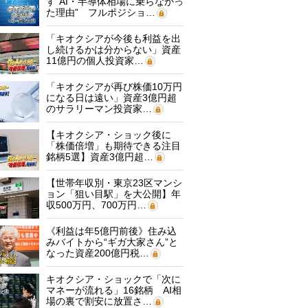
す“AI・半導体相場に乗らなかっ
た理由” フルポジショ…
「キオクシアが今後も利益を出
し続けるかは分からない」資産
11億円の個人投資家…
「キオクシアが再び株価10万円
になる日は遠い」資産3億円超
のサラリーマン投資家…
【キオクシア・ショック後に
「株価倍増」も期待できる注目
銘柄5選】資産3億円超…
【世帯年収別・東京23区マンシ
ョン「狙い目駅」を大公開】年
収500万円、700万円…
《利益は年5億円前後》住み込
みバイトから“ギガ大家さん”と
なった資産200億円税…
キオクシア・ショックで「次に
マネーが流れる」16銘柄 AI相
場の裏で割安に放置さ…