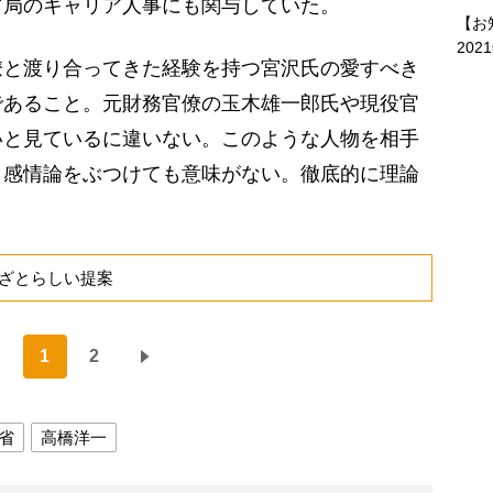
ど局のキャリア人事にも関与していた。
【お
202
と渡り合ってきた経験を持つ宮沢氏の愛すべき
であること。元財務官僚の玉木雄一郎氏や現役官
いと見ているに違いない。このような人物を相手
。感情論をぶつけても意味がない。徹底的に理論
。
ざとらしい提案
1
2
省
高橋洋一