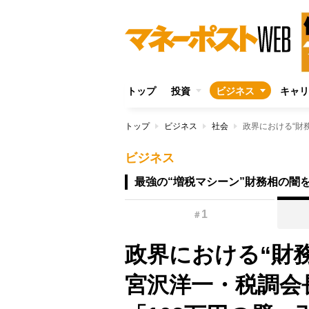
トップ
投資
ビジネス
キャリ
トップ
ビジネス
社会
ビジネス
最強の“増税マシーン”財務相の闇
1
＃
政界における“財
宮沢洋一・税調