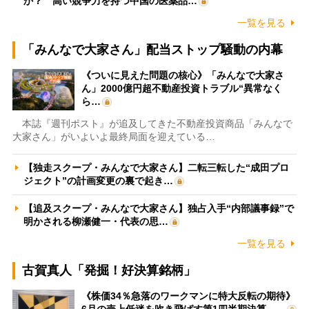
か？ 高い競争力を持つ中国の医薬品…
一覧を見る
「みんなで大家さん」配当ストップ騒動の内幕
《ついに見えた問題の核心》「みんなで大家さ
ん」2000億円超不動産投資トラブル“異常なく
ら…
本誌『週刊ポスト』が追及してきた不動産投資商品「みんなで
大家さん」がいよいよ最終局面を迎えている…
【独走スクープ・みんなで大家さん】二転三転した“成田プロ
ジェクト”の計画変更の裏で起き…
【追及スクープ・みんなで大家さん】独占入手“内部議事録”で
明かされる柳瀬健一・代表の思…
一覧を見る
古賀真人「発掘！好決算銘柄」
《株価34％急落のワークマンに特大反転の期待》
6月の売上低迷を吹き飛ばす第1四半期決算、…