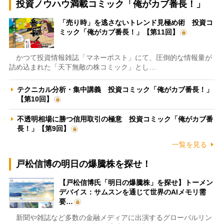
投資ノウハウ満載コミック「俺がカブ番長！」
「売り時」を逃さないトレンド見極め術 投資コ
ミック「俺がカブ番長！」【第11回】
かつて投資情報雑誌「マネーポスト」にて、圧倒的な情報量が
詰め込まれた「天下無敵の株コミック」とし…
テクニカル分析・集中講義 投資コミック「俺がカブ番長！」
【第10回】
不透明相場に勝つ信用取引の極意 投資コミック「俺がカブ番
長！」【第9回】
一覧を見る
戸松信博の明日の爆騰株を探せ！
【戸松信博氏「明日の爆騰株」を探せ】トーメン
デバイス：サムスンを通じて世界のAIメモリ需
要…
新聞や雑誌など多数の金融メディアに出演するグローバルリン