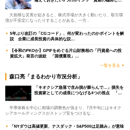
大規模な災害が起きると、株式市場が大きく動いたり、取引環
境が不安定になったりすることがある。一方…
5年ぶり改訂の「CGコード」、何が変わったのかポイントを解
説 企業に成長投資の具体的な説…
【令和のPKOか】GPIFをめぐる片山財務相の「円資産への投
資拡大」発言の波紋 「国債重視」…
一覧を見る
森口亮「まるわかり市況分析」
「キオクシア急落で含み損が膨らんで…」損失を
投資家としての成長につなげる4つの視点 「…
半導体株を中心に相場の調整色が強まり、7月中旬にはキオク
シアホールディングスがストップ安をつけるな…
「NYダウは高値更新、ナスダック・S&P500は足踏み」が意味