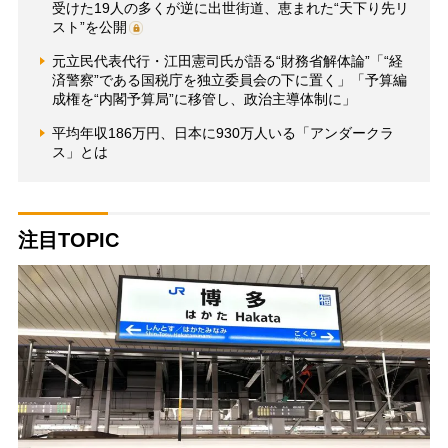
受けた19人の多くが逆に出世街道、恵まれた“天下り先リ
スト”を公開
元立民代表代行・江田憲司氏が語る“財務省解体論”「“経
済警察”である国税庁を独立委員会の下に置く」「予算編
成権を“内閣予算局”に移管し、政治主導体制に」
平均年収186万円、日本に930万人いる「アンダークラ
ス」とは
注目TOPIC