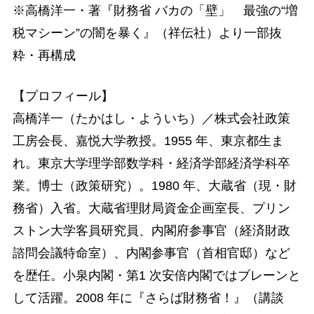
※高橋洋一・著『財務省 バカの「壁」 最強の“増
税マシーン”の闇を暴く』（祥伝社）より一部抜
粋・再構成
【プロフィール】
高橋洋一（たかはし・よういち）／株式会社政策
工房会長、嘉悦大学教授。1955 年、東京都生ま
れ。東京大学理学部数学科・経済学部経済学科卒
業。博士（政策研究）。1980 年、大蔵省（現・財
務省）入省。大蔵省理財局資金企画室長、プリン
ストン大学客員研究員、内閣府参事官（経済財政
諮問会議特命室）、内閣参事官（首相官邸）など
を歴任。小泉内閣・第1 次安倍内閣ではブレーンと
して活躍。2008 年に『さらば財務省！』（講談