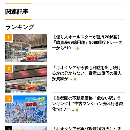
関連記事
ランキング
【億り人オールスターが狙う20銘柄】
1
「総資産69億円超」90歳現役トレーダ
ーから“10…
「キオクシアが今後も利益を出し続け
2
るかは分からない」資産11億円の個人
投資家が…
【首都圏の不動産価格「危ない駅」ラ
3
ンキング】“中古マンション売れ行き鈍
化”のワー…
「キオクシアが再び株価10万円になる
4