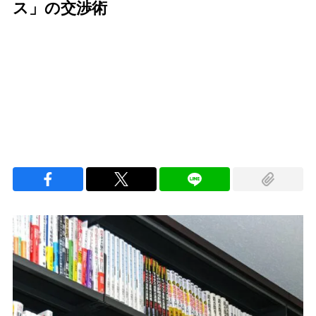
ス」の交渉術
Loaded
:
100.00%
/
Unmute