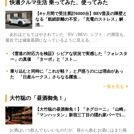
快適クルマ生活 乗ってみた、使ってみた
【4ヶ月間で受注累計6000台】BEV普及の障壁と
なる「航続距離の不安」「充電のストレス」解
消…
あれほどもてはやされていた「EV（BEV）シフト」の潮流も、
最近では減速基調になっているように見える。…
《雪道の対応力を検証》シビアな状況で実感した「フォレスタ
ー」の真価 「ターボ」と「スト…
乗り込むと同時に「これが軽？」と戸惑うのには理由があっ
た 「日産ルークス」さらなる躍進…
一覧を見る
大竹聡の「昼酒御免！」
【大竹聡の昼酒御免！】「ネグローニ」「山崎」
「マンハッタン」新宿三丁目の隠れ家バーで1…
お酒はいつ飲んでもいいものだが、昼から飲むお酒にはまた格