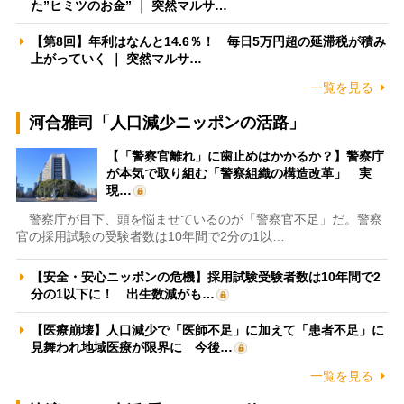
た”ヒミツのお金” ｜ 突然マルサ…
【第8回】年利はなんと14.6％！ 毎日5万円超の延滞税が積み
上がっていく ｜ 突然マルサ…
一覧を見る
河合雅司「人口減少ニッポンの活路」
【「警察官離れ」に歯止めはかかるか？】警察庁
が本気で取り組む「警察組織の構造改革」 実
現…
警察庁が目下、頭を悩ませているのが「警察官不足」だ。警察
官の採用試験の受験者数は10年間で2分の1以…
【安全・安心ニッポンの危機】採用試験受験者数は10年間で2
分の1以下に！ 出生数減がも…
【医療崩壊】人口減少で「医師不足」に加えて「患者不足」に
見舞われ地域医療が限界に 今後…
一覧を見る