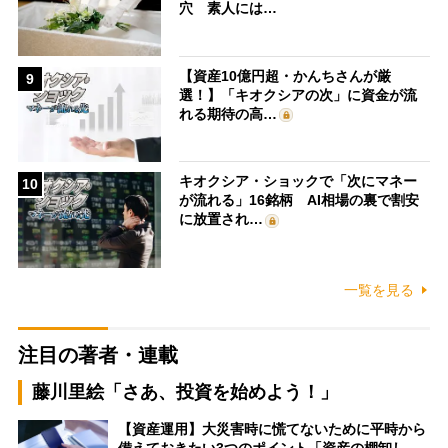
穴 素人には…
【資産10億円超・かんちさんが厳
9
選！】「キオクシアの次」に資金が流
れる期待の高…
キオクシア・ショックで「次にマネー
10
が流れる」16銘柄 AI相場の裏で割安
に放置され…
一覧を見る
注目の著者・連載
藤川里絵「さあ、投資を始めよう！」
【資産運用】大災害時に慌てないために平時から
備えておきたい3つのポイント「資産の棚卸し…