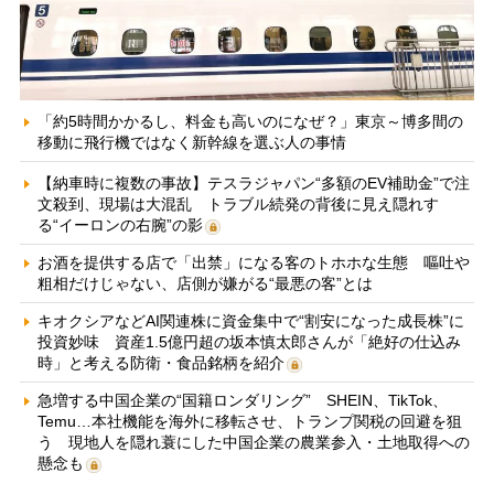
「約5時間かかるし、料金も高いのになぜ？」東京～博多間の
移動に飛行機ではなく新幹線を選ぶ人の事情
【納車時に複数の事故】テスラジャパン“多額のEV補助金”で注
文殺到、現場は大混乱 トラブル続発の背後に見え隠れす
る“イーロンの右腕”の影
お酒を提供する店で「出禁」になる客のトホホな生態 嘔吐や
粗相だけじゃない、店側が嫌がる“最悪の客”とは
キオクシアなどAI関連株に資金集中で“割安になった成長株”に
投資妙味 資産1.5億円超の坂本慎太郎さんが「絶好の仕込み
時」と考える防衛・食品銘柄を紹介
急増する中国企業の“国籍ロンダリング” SHEIN、TikTok、
Temu…本社機能を海外に移転させ、トランプ関税の回避を狙
う 現地人を隠れ蓑にした中国企業の農業参入・土地取得への
懸念も