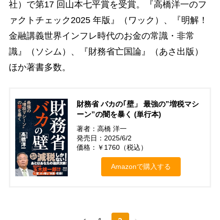
社）で第17 回山本七平賞を受賞。『高橋洋一のフ
ァクトチェック2025 年版』（ワック）、『明解！
金融講義世界インフレ時代のお金の常識・非常
識』（ソシム）、『財務省亡国論』（あさ出版）
ほか著書多数。
財務省 バカの｢壁」 最強の”増税マシ
ーン”の闇を暴く (単行本)
著者：高橋 洋一
発売日：2025/6/2
価格：￥1760（税込）
Amazonで購入する