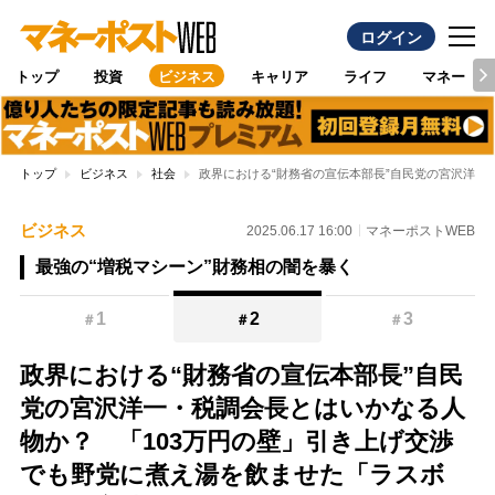
ログイン
トップ
投資
ビジネス
キャリア
ライフ
マネー
トップ
ビジネス
社会
政界における“財務省の宣伝本部長”自民党の宮沢洋一
ビジネス
2025.06.17 16:00
マネーポストWEB
最強の“増税マシーン”財務相の闇を暴く
1
2
3
＃
＃
＃
政界における“財務省の宣伝本部長”自民
党の宮沢洋一・税調会長とはいかなる人
物か？ 「103万円の壁」引き上げ交渉
でも野党に煮え湯を飲ませた「ラスボ