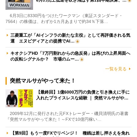
6月3日に8330円をつけたワークマン（東証スタンダード・
7564）の株価は、わずか1カ月あまりで約34％下落…
三菱重工が「AIインフラの新たな主役」として再評価される気
運 エヌビディアとの提携でAI…
キオクシアHD「7万円割れからの急反発」は再びの上昇局面へ
の反転シグナルか？ 市場のムー…
一覧を見る
突然マルサがやって来た！
【最終回】1億6000万円の負債と引き換えに手に
入れたプライスレスな経験 ｜ 突然マルサがや…
2009年12月に発行された元FXトレーダー・磯貝清明氏の著書
『突然マルサがやって来た！～FXで10億円稼い…
【第9回】もう一度FXでリベンジ！ 種銭は差し押さえを免れ