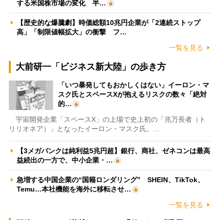
する米国株市場の変化 半…
【歴史的な爆騰劇】時価総額10兆円企業が「2連続ストップ
高」「制限値幅拡大」の衝撃 フ…
一覧を見る
大前研一「ビジネス新大陸」の歩き方
「いつ暴発してもおかしくはない」イーロン・マ
スク氏とスペースXが抱えるリスクの数々「絶対
的…
宇宙開発企業「スペースX」の上場で史上初の「兆万長者（ト
リリオネア）」となったイーロン・マスク氏。…
【3メガバンクは純利益5兆円超】銀行、商社、ゼネコンは最高
益続出の一方で、中小企業・…
急増する中国企業の“国籍ロンダリング” SHEIN、TikTok、
Temu…本社機能を海外に移転させ…
一覧を見る