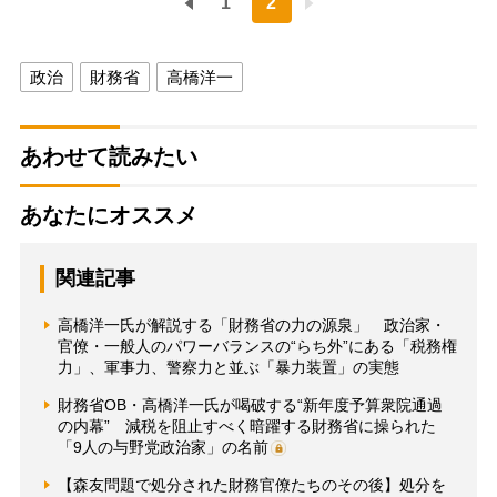
1
2
政治
財務省
高橋洋一
あわせて読みたい
あなたにオススメ
関連記事
高橋洋一氏が解説する「財務省の力の源泉」 政治家・
官僚・一般人のパワーバランスの“らち外”にある「税務権
力」、軍事力、警察力と並ぶ「暴力装置」の実態
財務省OB・高橋洋一氏が喝破する“新年度予算衆院通過
の内幕” 減税を阻止すべく暗躍する財務省に操られた
「9人の与野党政治家」の名前
【森友問題で処分された財務官僚たちのその後】処分を