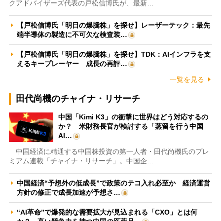
クアドバイザーズ代表の戸松信博氏が、最新…
【戸松信博氏「明日の爆騰株」を探せ】レーザーテック：最先
端半導体の製造に不可欠な検査装…
【戸松信博氏「明日の爆騰株」を探せ】TDK：AIインフラを支
えるキープレーヤー 成長の再評…
一覧を見る
田代尚機のチャイナ・リサーチ
中国「Kimi K3」の衝撃に世界はどう対応するの
か？ 米財務長官が検討する「蒸留を行う中国
AI…
中国経済に精通する中国株投資の第一人者・田代尚機氏のプレ
ミアム連載「チャイナ・リサーチ」。中国企…
中国経済“予想外の低成長”で政策のテコ入れ必至か 経済運営
方針の修正で成長加速が予想さ…
“AI革命”で爆発的な需要拡大が見込まれる「CXO」とは何