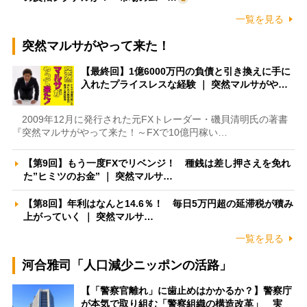
一覧を見る
突然マルサがやって来た！
【最終回】1億6000万円の負債と引き換えに手に
入れたプライスレスな経験 ｜ 突然マルサがや…
2009年12月に発行された元FXトレーダー・磯貝清明氏の著書
『突然マルサがやって来た！～FXで10億円稼い…
【第9回】もう一度FXでリベンジ！ 種銭は差し押さえを免れ
た”ヒミツのお金” ｜ 突然マルサ…
【第8回】年利はなんと14.6％！ 毎日5万円超の延滞税が積み
上がっていく ｜ 突然マルサ…
一覧を見る
河合雅司「人口減少ニッポンの活路」
【「警察官離れ」に歯止めはかかるか？】警察庁
が本気で取り組む「警察組織の構造改革」 実