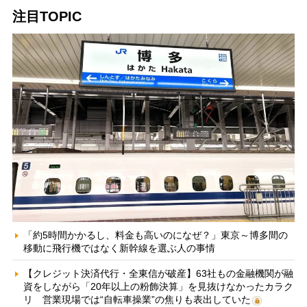
注目TOPIC
「約5時間かかるし、料金も高いのになぜ？」東京～博多間の
移動に飛行機ではなく新幹線を選ぶ人の事情
【クレジット決済代行・全東信が破産】63社もの金融機関が融
資をしながら「20年以上の粉飾決算」を見抜けなかったカラク
リ 営業現場では“自転車操業”の焦りも表出していた