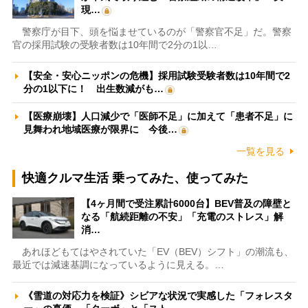
現…
警察庁が目下、頭を悩ませているのが「警察官不足」だ。警察
官の採用試験の受験者数は10年間で2分の1以…
【安全・安心ニッポンの危機】採用試験受験者数は10年間で2
分の1以下に！ 出生数減がも…
【医療崩壊】人口減少で「医師不足」に加えて「患者不足」に
見舞われ地域医療が限界に 今後…
一覧を見る
快適クルマ生活 乗ってみた、使ってみた
【4ヶ月間で受注累計6000台】BEV普及の障壁と
なる「航続距離の不安」「充電のストレス」解
消…
あれほどもてはやされていた「EV（BEV）シフト」の潮流も、
最近では減速基調になっているように見える。…
《雪道の対応力を検証》シビアな状況で実感した「フォレスタ