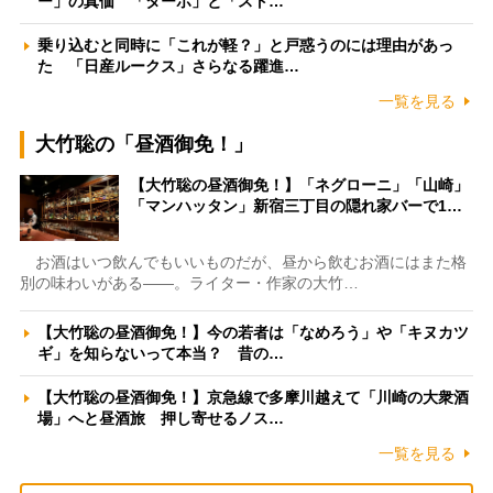
ー」の真価 「ターボ」と「スト…
乗り込むと同時に「これが軽？」と戸惑うのには理由があっ
た 「日産ルークス」さらなる躍進…
一覧を見る
大竹聡の「昼酒御免！」
【大竹聡の昼酒御免！】「ネグローニ」「山崎」
「マンハッタン」新宿三丁目の隠れ家バーで1…
お酒はいつ飲んでもいいものだが、昼から飲むお酒にはまた格
別の味わいがある――。ライター・作家の大竹…
【大竹聡の昼酒御免！】今の若者は「なめろう」や「キヌカツ
ギ」を知らないって本当？ 昔の…
【大竹聡の昼酒御免！】京急線で多摩川越えて「川崎の大衆酒
場」へと昼酒旅 押し寄せるノス…
一覧を見る