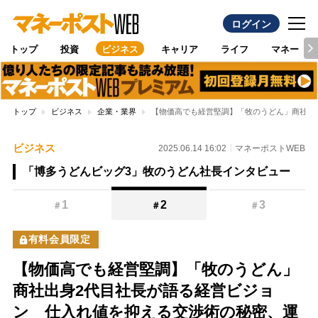
ログイン
トップ
投資
ビジネス
キャリア
ライフ
マネー
トップ
ビジネス
企業・業界
【物価高でも経営堅調】「牧のうどん」商社出
ビジネス
2025.06.14 16:02
マネーポストWEB
「博多うどんビッグ3」牧のうどん社長インタビュー
1
2
3
＃
＃
＃
有料会員限定
【物価高でも経営堅調】「牧のうどん」
商社出身2代目社長が語る経営ビジョ
ン 仕入れ値を抑える交渉術の秘密、運