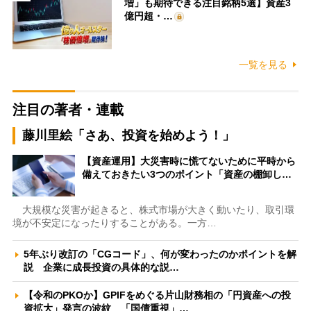
増」も期待できる注目銘柄5選】資産3
億円超・…
一覧を見る
注目の著者・連載
藤川里絵「さあ、投資を始めよう！」
【資産運用】大災害時に慌てないために平時から
備えておきたい3つのポイント「資産の棚卸し…
大規模な災害が起きると、株式市場が大きく動いたり、取引環
境が不安定になったりすることがある。一方…
5年ぶり改訂の「CGコード」、何が変わったのかポイントを解
説 企業に成長投資の具体的な説…
【令和のPKOか】GPIFをめぐる片山財務相の「円資産への投
資拡大」発言の波紋 「国債重視」…