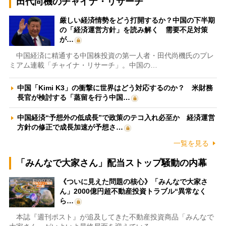
田代尚機のチャイナ・リサーチ
厳しい経済情勢をどう打開するか？中国の下半期
の「経済運営方針」を読み解く 需要不足対策
が…
中国経済に精通する中国株投資の第一人者・田代尚機氏のプレ
ミアム連載「チャイナ・リサーチ」。中国の…
中国「Kimi K3」の衝撃に世界はどう対応するのか？ 米財務
長官が検討する「蒸留を行う中国…
中国経済“予想外の低成長”で政策のテコ入れ必至か 経済運営
方針の修正で成長加速が予想さ…
一覧を見る
「みんなで大家さん」配当ストップ騒動の内幕
《ついに見えた問題の核心》「みんなで大家さ
ん」2000億円超不動産投資トラブル“異常なく
ら…
本誌『週刊ポスト』が追及してきた不動産投資商品「みんなで