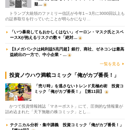
疑…
トランプ大統領のファミリー信託が今年1～3月に3000回以上も
の証券取引を行っていたことが明らかになり…
「いつ暴発してもおかしくはない」イーロン・マスク氏とスペ
ースXが抱えるリスクの数々「絶対…
【3メガバンクは純利益5兆円超】銀行、商社、ゼネコンは最高
益続出の一方で、中小企業・…
一覧を見る
投資ノウハウ満載コミック「俺がカブ番長！」
「売り時」を逃さないトレンド見極め術 投資コ
ミック「俺がカブ番長！」【第11回】
かつて投資情報雑誌「マネーポスト」にて、圧倒的な情報量が
詰め込まれた「天下無敵の株コミック」とし…
テクニカル分析・集中講義 投資コミック「俺がカブ番長！」