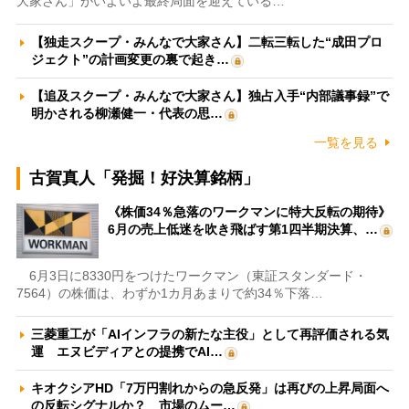
大家さん」がいよいよ最終局面を迎えている…
【独走スクープ・みんなで大家さん】二転三転した“成田プロ
ジェクト”の計画変更の裏で起き…
【追及スクープ・みんなで大家さん】独占入手“内部議事録”で
明かされる柳瀬健一・代表の思…
一覧を見る
古賀真人「発掘！好決算銘柄」
《株価34％急落のワークマンに特大反転の期待》
6月の売上低迷を吹き飛ばす第1四半期決算、…
6月3日に8330円をつけたワークマン（東証スタンダード・
7564）の株価は、わずか1カ月あまりで約34％下落…
三菱重工が「AIインフラの新たな主役」として再評価される気
運 エヌビディアとの提携でAI…
キオクシアHD「7万円割れからの急反発」は再びの上昇局面へ
の反転シグナルか？ 市場のムー…