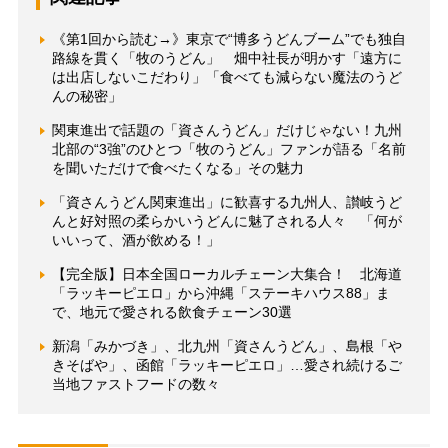
《第1回から読む→》東京で“博多うどんブーム”でも独自
路線を貫く「牧のうどん」 畑中社長が明かす「遠方に
は出店しないこだわり」「食べても減らない魔法のうど
んの秘密」
関東進出で話題の「資さんうどん」だけじゃない！九州
北部の“3強”のひとつ「牧のうどん」ファンが語る「名前
を聞いただけで食べたくなる」その魅力
「資さんうどん関東進出」に歓喜する九州人、讃岐うど
んと好対照の柔らかいうどんに魅了される人々 「何が
いいって、酒が飲める！」
【完全版】日本全国ローカルチェーン大集合！ 北海道
「ラッキーピエロ」から沖縄「ステーキハウス88」ま
で、地元で愛される飲食チェーン30選
新潟「みかづき」、北九州「資さんうどん」、島根「や
きそばや」、函館「ラッキーピエロ」…愛され続けるご
当地ファストフードの数々