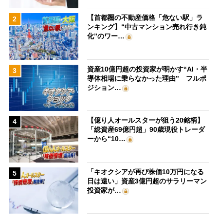
【首都圏の不動産価格「危ない駅」ラ
2
ンキング】“中古マンション売れ行き鈍
化”のワー…
資産10億円超の投資家が明かす“AI・半
3
導体相場に乗らなかった理由” フルポ
ジション…
【億り人オールスターが狙う20銘柄】
4
「総資産69億円超」90歳現役トレーダ
ーから“10…
「キオクシアが再び株価10万円になる
5
日は遠い」資産3億円超のサラリーマン
投資家が…