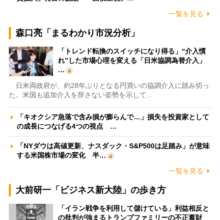
一覧を見る
森口亮「まるわかり市況分析」
「トレンド転換のスイッチになり得る」“介入慣
れ”した市場心理を変える「日米協調為替介入」
…
日米両政府が、約28年ぶりとなる円買いの協調介入に踏み切っ
た。米国も追加介入を辞さない姿勢を示して…
「キオクシア急落で含み損が膨らんで…」損失を投資家として
の成長につなげる4つの視点 …
「NYダウは高値更新、ナスダック・S&P500は足踏み」が意味
する米国株市場の変化 半…
一覧を見る
大前研一「ビジネス新大陸」の歩き方
「イラン戦争を利用して儲けている」利益相反と
の批判が強まるトランプファミリーの不正蓄財