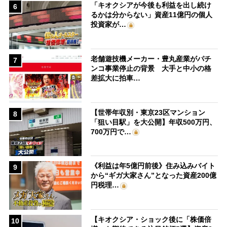
「キオクシアが今後も利益を出し続け
6
るかは分からない」資産11億円の個人
投資家が…
老舗遊技機メーカー・豊丸産業がパチ
7
ンコ事業停止の背景 大手と中小の格
差拡大に拍車…
【世帯年収別・東京23区マンション
8
「狙い目駅」を大公開】年収500万円、
700万円で…
《利益は年5億円前後》住み込みバイト
9
から“ギガ大家さん”となった資産200億
円税理…
【キオクシア・ショック後に「株価倍
10