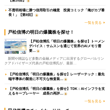
【第10回】
不透明相場に勝つ信用取引の極意 投資コミック「俺がカブ番
長！」【第9回】
一覧を見る
戸松信博の明日の爆騰株を探せ！
【戸松信博氏「明日の爆騰株」を探せ】トーメン
デバイス：サムスンを通じて世界のAIメモリ需
要…
新聞や雑誌など多数の金融メディアに出演するグローバルリン
クアドバイザーズ代表の戸松信博氏が、最新…
【戸松信博氏「明日の爆騰株」を探せ】レーザーテック：最先
端半導体の製造に不可欠な検査装…
【戸松信博氏「明日の爆騰株」を探せ】TDK：AIインフラを支
えるキープレーヤー 成長の再評…
一覧を見る