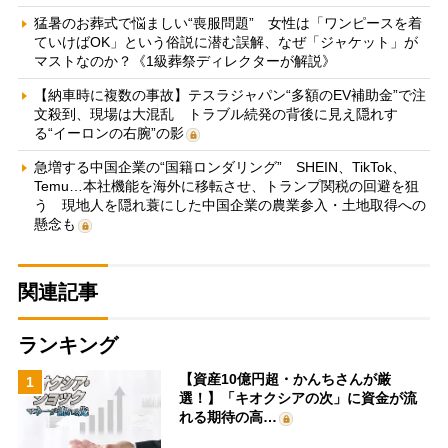
猛暑のお葬式で悩ましい“喪服問題” 女性は「ワンピースを着
ていけばOK」という俗説に潜む誤解、なぜ「ジャケット」が
マストなのか？《1級葬祭ディレクターが解説》
【納車時に複数の事故】テスラジャパン“多額のEV補助金”で注
文殺到、現場は大混乱 トラブル続発の背後に見え隠れす
る“イーロンの右腕”の影
急増する中国企業の“国籍ロンダリング” SHEIN、TikTok、
Temu…本社機能を海外に移転させ、トランプ関税の回避を狙
う 現地人を隠れ蓑にした中国企業の農業参入・土地取得への
懸念も
関連記事
ランキング
【資産10億円超・かんちさんが厳
1
選！】「キオクシアの次」に資金が流
れる期待の高…