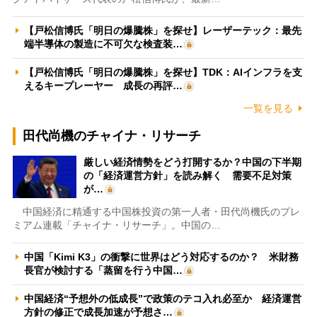
【戸松信博氏「明日の爆騰株」を探せ】レーザーテック：最先
端半導体の製造に不可欠な検査装…
【戸松信博氏「明日の爆騰株」を探せ】TDK：AIインフラを支
えるキープレーヤー 成長の再評…
一覧を見る
田代尚機のチャイナ・リサーチ
厳しい経済情勢をどう打開するか？中国の下半期
の「経済運営方針」を読み解く 需要不足対策
が…
中国経済に精通する中国株投資の第一人者・田代尚機氏のプレ
ミアム連載「チャイナ・リサーチ」。中国の…
中国「Kimi K3」の衝撃に世界はどう対応するのか？ 米財務
長官が検討する「蒸留を行う中国…
中国経済“予想外の低成長”で政策のテコ入れ必至か 経済運営
方針の修正で成長加速が予想さ…