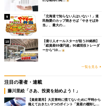
「北海道で知らない人はいない！」道
9
民熱愛のカップ焼きそば「やきそば弁
当」、最大の…
【億り人オールスターが狙う20銘柄】
10
「総資産69億円超」90歳現役トレーダ
ーから“10…
一覧を見る
注目の著者・連載
藤川里絵「さあ、投資を始めよう！」
【資産運用】大災害時に慌てないために平時から
備えておきたい3つのポイント「資産の棚卸し…