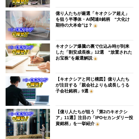
億り人たちが厳選「キオクシア超え」
を狙う半導体・AI関連8銘柄 “大化け
期待の大本命”は？
キオクシア爆騰の裏で仕込み時が到来
した「割安成長株」12選 “放置された
お宝株”を厳選解説
【キオクシアと同じ構図】億り人たち
が注目する「親会社よりも成長しうる
子会社銘柄」9選
【億り人たちが狙う「第2のキオクシ
ア」11選】注目の「IPOセカンダリー投
資銘柄」を一挙紹介