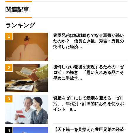
関連記事
ランキング
豊臣兄弟は転戦続きでなぜ軍費が続い
1
たのか？ 信長亡き後、秀吉・秀長の
突出した経済…
後悔しない老後を実現するための「ゼ
2
ロ活」の極意 「思い入れある品こそ
早めに手放す…
資産をゼロにして最期を迎える「ゼロ
3
活」、年代別・計画的にお金を使うポ
イント 6…
【天下統一を見据えた豊臣兄弟の経済
4