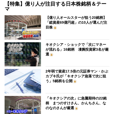
【特集】億り人が注目する日本株銘柄＆テー
マ
【億り人オールスターが狙う20銘柄】
「総資産69億円超」の10人が選んだ注
目株
キオクシア・ショックで「次にマネー
が流れる」16銘柄 凄腕投資家3名が厳
選
2年弱で資産17.5倍の元証券マン・かぶ
カブキ氏が「キオクシア急落で次に狙
う」5銘柄を公開
「キオクシアの次」に急騰期待の22銘
柄 まつのすけさん、かんちさん、な
のなのさんが厳選