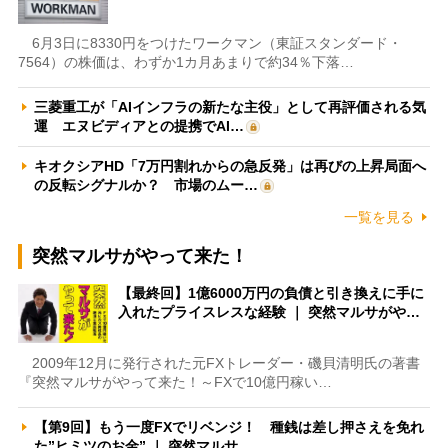
6月3日に8330円をつけたワークマン（東証スタンダード・
7564）の株価は、わずか1カ月あまりで約34％下落…
三菱重工が「AIインフラの新たな主役」として再評価される気
運 エヌビディアとの提携でAI…
キオクシアHD「7万円割れからの急反発」は再びの上昇局面へ
の反転シグナルか？ 市場のムー…
一覧を見る
突然マルサがやって来た！
【最終回】1億6000万円の負債と引き換えに手に
入れたプライスレスな経験 ｜ 突然マルサがや…
2009年12月に発行された元FXトレーダー・磯貝清明氏の著書
『突然マルサがやって来た！～FXで10億円稼い…
【第9回】もう一度FXでリベンジ！ 種銭は差し押さえを免れ
た”ヒミツのお金” ｜ 突然マルサ…