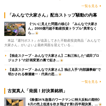
一覧を見る
「みんなで大家さん」配当ストップ騒動の内幕
《ついに見えた問題の核心》「みんなで大家さ
ん」2000億円超不動産投資トラブル“異常なく
ら…
本誌『週刊ポスト』が追及してきた不動産投資商品「みんなで
大家さん」がいよいよ最終局面を迎えている…
【独走スクープ・みんなで大家さん】二転三転した“成田プロ
ジェクト”の計画変更の裏で起き…
【追及スクープ・みんなで大家さん】独占入手“内部議事録”で
明かされる柳瀬健一・代表の思…
一覧を見る
古賀真人「発掘！好決算銘柄」
《株価34％急落のワークマンに特大反転の期待》
6月の売上低迷を吹き飛ばす第1四半期決算、…