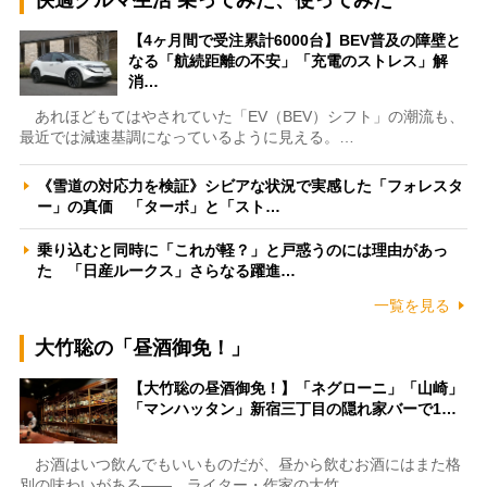
【4ヶ月間で受注累計6000台】BEV普及の障壁と
なる「航続距離の不安」「充電のストレス」解
消…
あれほどもてはやされていた「EV（BEV）シフト」の潮流も、
最近では減速基調になっているように見える。…
《雪道の対応力を検証》シビアな状況で実感した「フォレスタ
ー」の真価 「ターボ」と「スト…
乗り込むと同時に「これが軽？」と戸惑うのには理由があっ
た 「日産ルークス」さらなる躍進…
一覧を見る
大竹聡の「昼酒御免！」
【大竹聡の昼酒御免！】「ネグローニ」「山崎」
「マンハッタン」新宿三丁目の隠れ家バーで1…
お酒はいつ飲んでもいいものだが、昼から飲むお酒にはまた格
別の味わいがある――。ライター・作家の大竹…