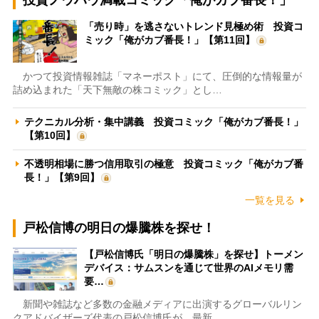
「売り時」を逃さないトレンド見極め術 投資コ
ミック「俺がカブ番長！」【第11回】
かつて投資情報雑誌「マネーポスト」にて、圧倒的な情報量が
詰め込まれた「天下無敵の株コミック」とし…
テクニカル分析・集中講義 投資コミック「俺がカブ番長！」
【第10回】
不透明相場に勝つ信用取引の極意 投資コミック「俺がカブ番
長！」【第9回】
一覧を見る
戸松信博の明日の爆騰株を探せ！
【戸松信博氏「明日の爆騰株」を探せ】トーメン
デバイス：サムスンを通じて世界のAIメモリ需
要…
新聞や雑誌など多数の金融メディアに出演するグローバルリン
クアドバイザーズ代表の戸松信博氏が、最新…