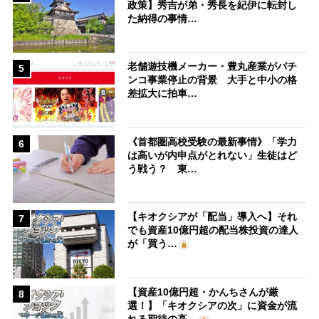
政策】秀吉が弟・秀長を紀伊に転封し
た納得の事情…
老舗遊技機メーカー・豊丸産業がパチ
5
ンコ事業停止の背景 大手と中小の格
差拡大に拍車…
《首都圏高校受験の最新事情》「学力
6
は高いが内申点がとれない」生徒はど
う戦う？ 東…
【キオクシアが「配当」導入へ】それ
7
でも資産10億円超の配当株投資の達人
が「買う…
【資産10億円超・かんちさんが厳
8
選！】「キオクシアの次」に資金が流
れる期待の高…