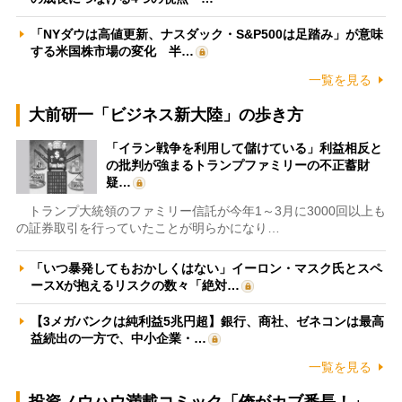
「NYダウは高値更新、ナスダック・S&P500は足踏み」が意味
する米国株市場の変化 半…
一覧を見る
大前研一「ビジネス新大陸」の歩き方
「イラン戦争を利用して儲けている」利益相反と
の批判が強まるトランプファミリーの不正蓄財
疑…
トランプ大統領のファミリー信託が今年1～3月に3000回以上も
の証券取引を行っていたことが明らかになり…
「いつ暴発してもおかしくはない」イーロン・マスク氏とスペ
ースXが抱えるリスクの数々「絶対…
【3メガバンクは純利益5兆円超】銀行、商社、ゼネコンは最高
益続出の一方で、中小企業・…
一覧を見る
投資ノウハウ満載コミック「俺がカブ番長！」