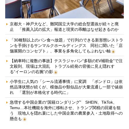
京都大・神戸大など、難関国立大学の総合型選抜が続々と廃
止 「推薦入試の拡大」報道と現実の乖離はなぜ起きるのか
「30種類以上のパン食べ放題」で行列のできる新形態レストラ
ンを手掛けるサンマルクホールディングス 同社に聞いた「店
舗展開のコンセプト」、事業を多角化してもぶれない軸
【納車時に複数の事故】テスラジャパン“多額のEV補助金”で注
文殺到、現場は大混乱 トラブル続発の背後に見え隠れす
る“イーロンの右腕”の影
小学生に人気の「シール流通事情」に変調 「ボンドロ」は依
然品薄状態が続くが、模倣品や類似品が大量流通し一部で値崩
れ 「選別が本格化する時代に」
急増する中国企業の“国籍ロンダリング” SHEIN、TikTok、
Temu…本社機能を海外に移転させ、トランプ関税の回避を狙
う 現地人を隠れ蓑にした中国企業の農業参入・土地取得への
懸念も