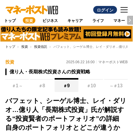
ログイン
トップ
投資
ビジネス
キャリア
ライフ
マネー
トップ
投資
投資信託
バフェット、シーゲル博士、レイ・ダリオ…億り人「
投資
2025.06.22 16:00
マネーポストWEB
億り人・長期株式投資さんの投資戦略
1
8
9
10
13
＃
～
＃
＃
＃
～
＃
バフェット、シーゲル博士、レイ・ダリ
オ…億り人「長期株式投資」氏が解説す
る“投資賢者のポートフォリオ”の詳細
自身のポートフォリオとどこが違うか