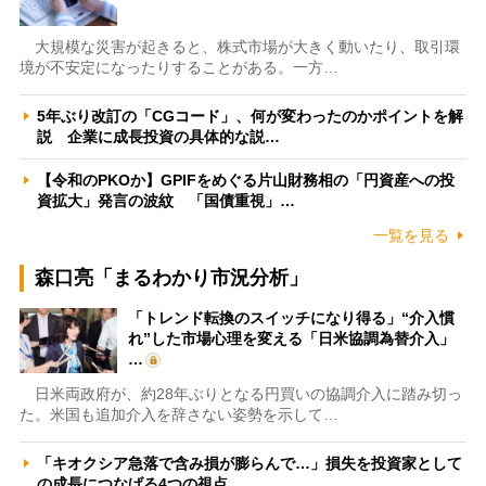
大規模な災害が起きると、株式市場が大きく動いたり、取引環
境が不安定になったりすることがある。一方…
5年ぶり改訂の「CGコード」、何が変わったのかポイントを解
説 企業に成長投資の具体的な説…
【令和のPKOか】GPIFをめぐる片山財務相の「円資産への投
資拡大」発言の波紋 「国債重視」…
一覧を見る
森口亮「まるわかり市況分析」
「トレンド転換のスイッチになり得る」“介入慣
れ”した市場心理を変える「日米協調為替介入」
…
日米両政府が、約28年ぶりとなる円買いの協調介入に踏み切っ
た。米国も追加介入を辞さない姿勢を示して…
「キオクシア急落で含み損が膨らんで…」損失を投資家として
の成長につなげる4つの視点 …