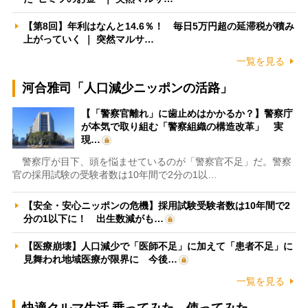
【第8回】年利はなんと14.6％！ 毎日5万円超の延滞税が積み
上がっていく ｜ 突然マルサ…
一覧を見る
河合雅司「人口減少ニッポンの活路」
【「警察官離れ」に歯止めはかかるか？】警察庁
が本気で取り組む「警察組織の構造改革」 実
現…
警察庁が目下、頭を悩ませているのが「警察官不足」だ。警察
官の採用試験の受験者数は10年間で2分の1以…
【安全・安心ニッポンの危機】採用試験受験者数は10年間で2
分の1以下に！ 出生数減がも…
【医療崩壊】人口減少で「医師不足」に加えて「患者不足」に
見舞われ地域医療が限界に 今後…
一覧を見る
快適クルマ生活 乗ってみた、使ってみた