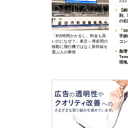
だけ
【納
到、
の右
「3
「約5時間かかるし、料金も高
手掛
いのになぜ？」東京～博多間の
コン
移動に飛行機ではなく新幹線を
急増
選ぶ人の事情
Te
現地