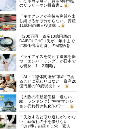
になる日は遠い」資産3億円超
のサラリーマン投資家…
「キオクシアが今後も利益を出
し続けるかは分からない」資産
11億円の個人投資家…
《200万円→資産10億円超の
DAIBOUCHOU氏が「年末まで
に株価倍増期待」の5銘柄を…
ドライアイスを使わず遺体を保
つ「エンバーミング」が日本で
も普及 1～2週間は…
「AI・半導体関連が“本命”であ
ることに変わりはない」資産20
億円超の90歳現役トレ…
【大阪の不動産価格「危ない
駅」ランキング】“中古マンシ
ョン売れ行き鈍化”のワー…
「失敗すると取り返しがつかな
い」葬儀社の手を借りない
「DIY葬」の落とし穴 素人