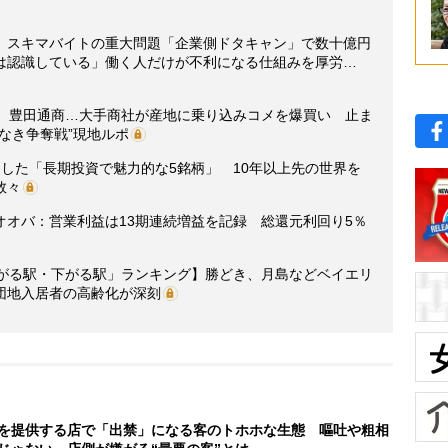
】スキマバイトの重大問題「企業側ドタキャン」で数十億円
は認識している」働く人だけが不利になる仕組みを厚労…
糧、豊田通商…大手商社が産地に乗り込みコメを爆買い 止ま
なき争奪戦”現地ルポ
した「長期投資で魅力的な5銘柄」 10年以上先の世界を
数々
オオバ：営業利益は13期連続増益を記録 総還元利回り5％
上がる駅・下がる駅」ランキング】勝どき、月島などベイエリ
団地入居者の高齢化が深刻
を提供する店で「出禁」になる客のトホホな生態 嘔吐や粗相