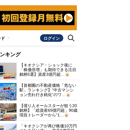
ンド
ログイン
ンキング
【キオクシア・ショック後に
「株価倍増」も期待できる注目
銘柄5選】資産3億円超…
【首都圏の不動産価格「危ない
駅」ランキング】“中古マンシ
ョン売れ行き鈍化”のワ…
【億り人オールスターが狙う20
銘柄】「総資産69億円超」90歳
現役トレーダーから“1…
「キオクシアが再び株価10万円