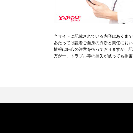
当サイトに記載されている内容はあくまで
あたっては読者ご自身の判断と責任におい
情報は細心の注意を払っておりますが、記
万が一、トラブル等の損失が被っても損害