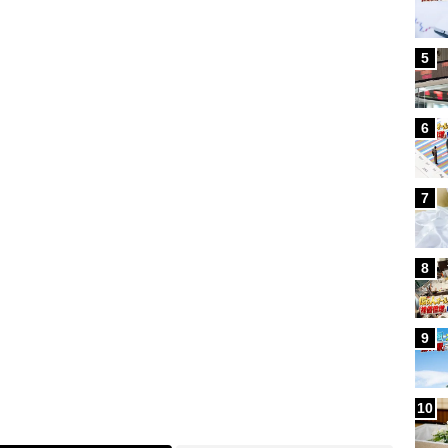
Loaded
:
5
100.00%
/
6
7
8
9
10