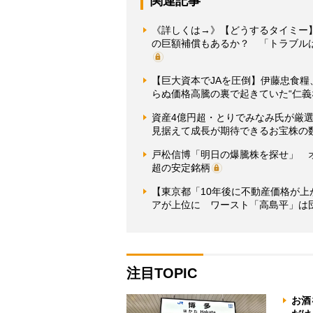
関連記事
《詳しくは→》【どうするタイミー
の巨額補償もあるか？ 「トラブル
【巨大資本でJAを圧倒】伊藤忠食
らぬ価格高騰の裏で起きていた“仁義
資産4億円超・とりでみなみ氏が厳選
見据えて成長が期待できるお宝株の
戸松信博「明日の爆騰株を探せ」 
超の安定銘柄
【東京都「10年後に不動産価格が
アが上位に ワースト「高島平」は
注目TOPIC
お酒