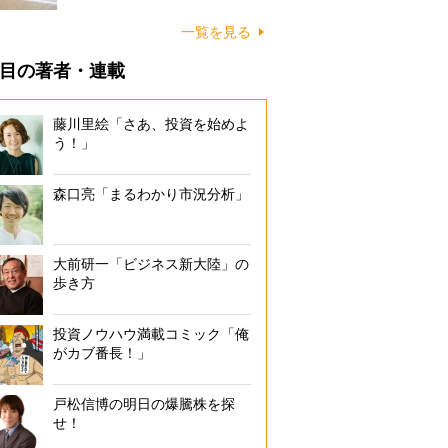
に…
一覧を見る
目の著者・連載
藤川里絵「さあ、投資を始めよ
う！」
森口亮「まるわかり市況分析」
大前研一「ビジネス新大陸」の
歩き方
投資ノウハウ満載コミック「俺
がカブ番長！」
戸松信博の明日の爆騰株を探
せ！