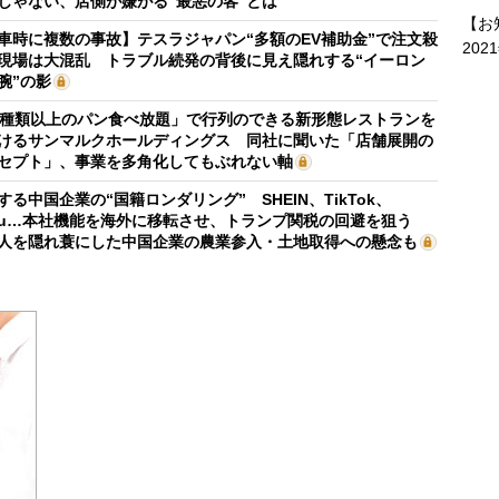
じゃない、店側が嫌がる“最悪の客”とは
【お
車時に複数の事故】テスラジャパン“多額のEV補助金”で注文殺
202
現場は大混乱 トラブル続発の背後に見え隠れする“イーロン
腕”の影
0種類以上のパン食べ放題」で行列のできる新形態レストランを
けるサンマルクホールディングス 同社に聞いた「店舗展開の
セプト」、事業を多角化してもぶれない軸
する中国企業の“国籍ロンダリング” SHEIN、TikTok、
mu…本社機能を海外に移転させ、トランプ関税の回避を狙う
人を隠れ蓑にした中国企業の農業参入・土地取得への懸念も