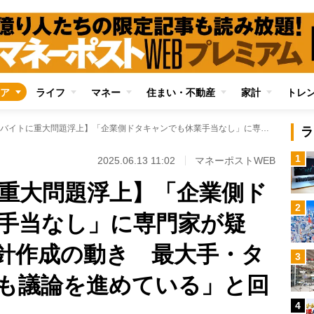
ア
ライフ
マネー
住まい・不動産
家計
トレ
【スキマバイトに重大問題浮上】「企業側ドタキャンでも休業手当なし」に専門家が疑義、厚労省も新指針作成の動き 最大手・タイミーは「当社でも議論を進めている」と回答
ラ
1
2025.06.13 11:02
マネーポストWEB
重大問題浮上】「企業側ド
2
手当なし」に専門家が疑
針作成の動き 最大手・タ
3
も議論を進めている」と回
4