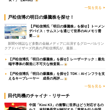
一覧を見る
戸松信博の明日の爆騰株を探せ！
【戸松信博氏「明日の爆騰株」を探せ】トーメン
デバイス：サムスンを通じて世界のAIメモリ需
要…
新聞や雑誌など多数の金融メディアに出演するグローバルリン
クアドバイザーズ代表の戸松信博氏が、最新…
【戸松信博氏「明日の爆騰株」を探せ】レーザーテック：最先
端半導体の製造に不可欠な検査装…
【戸松信博氏「明日の爆騰株」を探せ】TDK：AIインフラを支
えるキープレーヤー 成長の再評…
一覧を見る
田代尚機のチャイナ・リサーチ
中国「Kimi K3」の衝撃に世界はどう対応するの
か？ 米財務長官が検討する「蒸留を行う中国