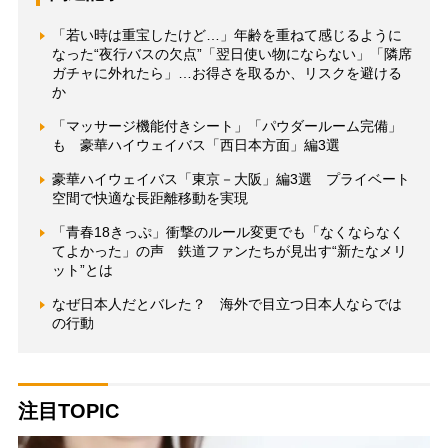
「若い時は重宝したけど…」年齢を重ねて感じるように
なった“夜行バスの欠点”「翌日使い物にならない」「隣席
ガチャに外れたら」…お得さを取るか、リスクを避ける
か
「マッサージ機能付きシート」「パウダールーム完備」
も 豪華ハイウェイバス「西日本方面」編3選
豪華ハイウェイバス「東京－大阪」編3選 プライベート
空間で快適な長距離移動を実現
「青春18きっぷ」衝撃のルール変更でも「なくならなく
てよかった」の声 鉄道ファンたちが見出す“新たなメリ
ット”とは
なぜ日本人だとバレた？ 海外で目立つ日本人ならでは
の行動
注目TOPIC