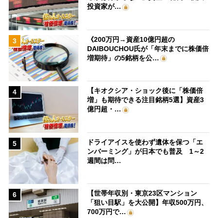
投資家が…
《200万円→資産10億円超の
3
DAIBOUCHOU氏が「年末までに株価倍
増期待」の5銘柄を公…
【キオクシア・ショック後に「株価倍
4
増」も期待できる注目銘柄5選】資産3
億円超・…
ドライアイスを使わず遺体を保つ「エ
5
ンバーミング」が日本でも普及 1～2
週間は問…
【世帯年収別・東京23区マンション
6
「狙い目駅」を大公開】年収500万円、
700万円で…