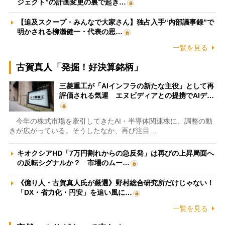
ジェクト”の計画変更の裏で起き…
【追及スクープ・みんなで大家さん】独占入手“内部議事録”で
明かされる柳瀬健一・代表の思…
一覧を見る
古賀真人「発掘！好決算銘柄」
三菱重工が「AIインフラの新たな主役」として再
評価される気運 エヌビディアとの提携でAIデ…
今年の株式市場を牽引してきたAI・半導体関連株に、調整の動
きが広がっている。そうしたなか、再び注目…
キオクシアHD「7万円割れからの急反発」は再びの上昇局面へ
の反転シグナルか？ 市場のムー…
《億り人・古賀真人氏が厳選》野村総合研究所だけじゃない！
「DX・省力化・円安」を追い風に…
一覧を見る