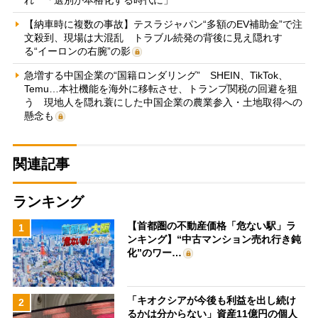
【納車時に複数の事故】テスラジャパン“多額のEV補助金”で注
文殺到、現場は大混乱 トラブル続発の背後に見え隠れす
る“イーロンの右腕”の影
急増する中国企業の“国籍ロンダリング” SHEIN、TikTok、
Temu…本社機能を海外に移転させ、トランプ関税の回避を狙
う 現地人を隠れ蓑にした中国企業の農業参入・土地取得への
懸念も
関連記事
ランキング
【首都圏の不動産価格「危ない駅」ラ
1
ンキング】“中古マンション売れ行き鈍
化”のワー…
「キオクシアが今後も利益を出し続け
2
るかは分からない」資産11億円の個人