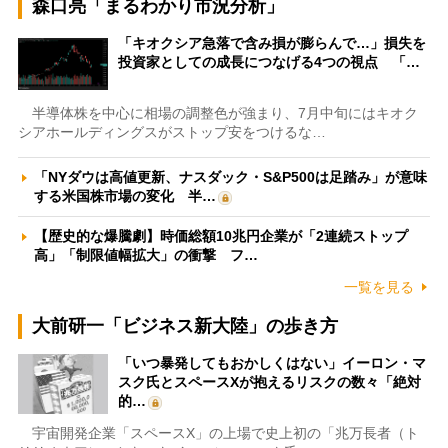
森口亮「まるわかり市況分析」
「キオクシア急落で含み損が膨らんで…」損失を
投資家としての成長につなげる4つの視点 「…
半導体株を中心に相場の調整色が強まり、7月中旬にはキオク
シアホールディングスがストップ安をつけるな…
「NYダウは高値更新、ナスダック・S&P500は足踏み」が意味
する米国株市場の変化 半…
【歴史的な爆騰劇】時価総額10兆円企業が「2連続ストップ
高」「制限値幅拡大」の衝撃 フ…
一覧を見る
大前研一「ビジネス新大陸」の歩き方
「いつ暴発してもおかしくはない」イーロン・マ
スク氏とスペースXが抱えるリスクの数々「絶対
的…
宇宙開発企業「スペースX」の上場で史上初の「兆万長者（ト