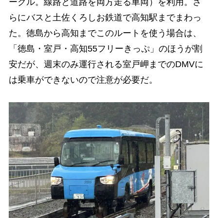
ークル。線路と道路を両方走る車両）を利用。さ
らにバスと土佐くろしお鉄道で高知駅までまわっ
た。徳島から高知までこのルートを使う場合は、
「徳島・室戸・高知55フリーきっぷ」のほうが割
安だが、週末のみ運行される室戸岬までのDMVに
は乗車ができないので注意が必要だ。