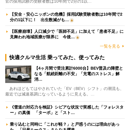
官の採用試験の受験者数は10年間で2分の1以…
【安全・安心ニッポンの危機】採用試験受験者数は10年間で2
分の1以下に！ 出生数減がも…
【医療崩壊】人口減少で「医師不足」に加えて「患者不足」に
見舞われ地域医療が限界に 今後…
一覧を見る
快適クルマ生活 乗ってみた、使ってみた
【4ヶ月間で受注累計6000台】BEV普及の障壁と
なる「航続距離の不安」「充電のストレス」解
消…
あれほどもてはやされていた「EV（BEV）シフト」の潮流も、
最近では減速基調になっているように見える。…
《雪道の対応力を検証》シビアな状況で実感した「フォレスタ
ー」の真価 「ターボ」と「スト…
乗り込むと同時に「これが軽？」と戸惑うのには理由があっ
た 「日産ルークス」さらなる躍進…