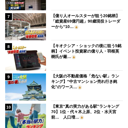
【億り人オールスターが狙う20銘柄】
7
「総資産69億円超」90歳現役トレーダ
ーから“10…
【キオクシア・ショックの後に狙う5銘
8
柄】イベント投資家の億り人・羽根英
樹氏が厳…
【大阪の不動産価格「危ない駅」ラン
9
キング】“中古マンション売れ行き鈍
化”のワース…
【東京“真の実力がある駅”ランキング
10
70】1位・代々木上原、2位・水天宮
前… 人口増…