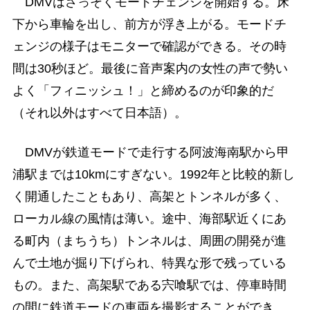
DMVはさっそくモードチェンジを開始する。床
下から車輪を出し、前方が浮き上がる。モードチ
ェンジの様子はモニターで確認ができる。その時
間は30秒ほど。最後に音声案内の女性の声で勢い
よく「フィニッシュ！」と締めるのが印象的だ
（それ以外はすべて日本語）。
DMVが鉄道モードで走行する阿波海南駅から甲
浦駅までは10kmにすぎない。1992年と比較的新し
く開通したこともあり、高架とトンネルが多く、
ローカル線の風情は薄い。途中、海部駅近くにあ
る町内（まちうち）トンネルは、周囲の開発が進
んで土地が掘り下げられ、特異な形で残っている
もの。また、高架駅である宍喰駅では、停車時間
の間に鉄道モードの車両を撮影することができ