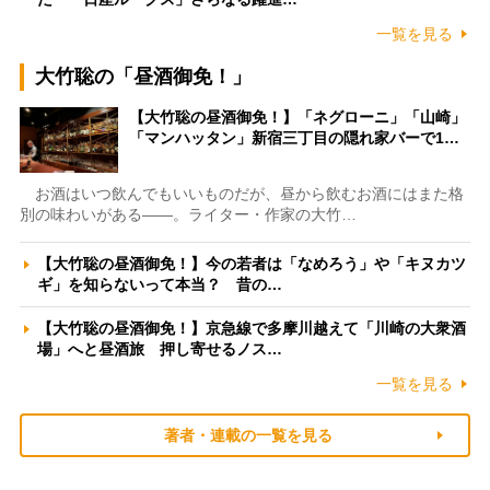
一覧を見る
大竹聡の「昼酒御免！」
【大竹聡の昼酒御免！】「ネグローニ」「山崎」
「マンハッタン」新宿三丁目の隠れ家バーで1…
お酒はいつ飲んでもいいものだが、昼から飲むお酒にはまた格
別の味わいがある――。ライター・作家の大竹…
【大竹聡の昼酒御免！】今の若者は「なめろう」や「キヌカツ
ギ」を知らないって本当？ 昔の…
【大竹聡の昼酒御免！】京急線で多摩川越えて「川崎の大衆酒
場」へと昼酒旅 押し寄せるノス…
一覧を見る
著者・連載の一覧を見る