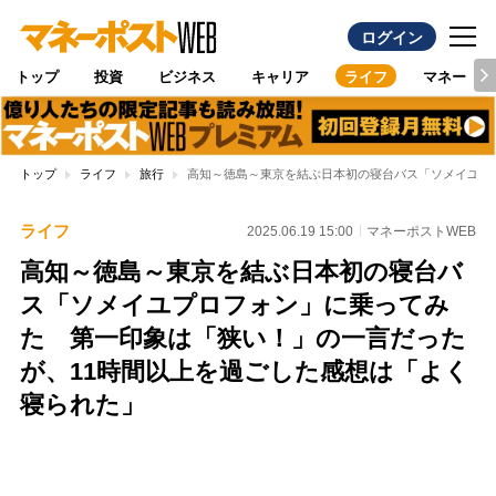
ログイン
トップ
投資
ビジネス
キャリア
ライフ
マネー
トップ
ライフ
旅行
高知～徳島～東京を結ぶ日本初の寝台バス「ソメイユプ
ライフ
2025.06.19 15:00
マネーポストWEB
高知～徳島～東京を結ぶ日本初の寝台バ
ス「ソメイユプロフォン」に乗ってみ
た 第一印象は「狭い！」の一言だった
が、11時間以上を過ごした感想は「よく
寝られた」
Loaded
:
100.00%
/
Unmute