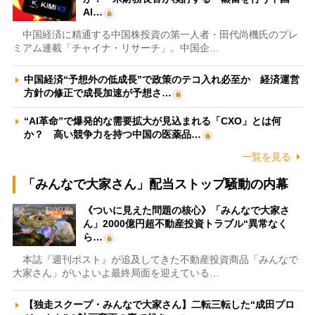
AI…
中国経済に精通する中国株投資の第一人者・田代尚機氏のプレ
ミアム連載「チャイナ・リサーチ」。中国企…
中国経済“予想外の低成長”で政策のテコ入れ必至か 経済運営
方針の修正で成長加速が予想さ…
“AI革命”で爆発的な需要拡大が見込まれる「CXO」とは何
か？ 高い競争力を持つ中国の医薬品…
一覧を見る
「みんなで大家さん」配当ストップ騒動の内幕
《ついに見えた問題の核心》「みんなで大家さ
ん」2000億円超不動産投資トラブル“異常なく
ら…
本誌『週刊ポスト』が追及してきた不動産投資商品「みんなで
大家さん」がいよいよ最終局面を迎えている…
【独走スクープ・みんなで大家さん】二転三転した“成田プロ