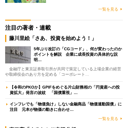
一覧を見る
注目の著者・連載
藤川里絵「さあ、投資を始めよう！」
5年ぶり改訂の「CGコード」、何が変わったのか
ポイントを解説 企業に成長投資の具体的な説
明…
金融庁と東京証券取引所が共同で策定している上場企業の経営
や取締役会のあり方を定める「コーポレート…
【令和のPKOか】GPIFをめぐる片山財務相の「円資産への投
資拡大」発言の波紋 「国債重視」…
インフレでも「物価負け」しない金融商品「物価連動国債」に
注目 元本が物価の動きに合わせ…
一覧を見る