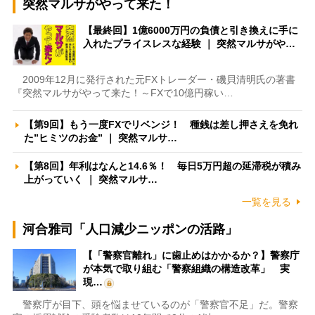
突然マルサがやって来た！
【最終回】1億6000万円の負債と引き換えに手に
入れたプライスレスな経験 ｜ 突然マルサがや…
2009年12月に発行された元FXトレーダー・磯貝清明氏の著書
『突然マルサがやって来た！～FXで10億円稼い…
【第9回】もう一度FXでリベンジ！ 種銭は差し押さえを免れ
た”ヒミツのお金” ｜ 突然マルサ…
【第8回】年利はなんと14.6％！ 毎日5万円超の延滞税が積み
上がっていく ｜ 突然マルサ…
一覧を見る
河合雅司「人口減少ニッポンの活路」
【「警察官離れ」に歯止めはかかるか？】警察庁
が本気で取り組む「警察組織の構造改革」 実
現…
警察庁が目下、頭を悩ませているのが「警察官不足」だ。警察