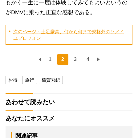
もかく一生に一度は体験してみてもよいというの
がDMVに乗った正直な感想である。
次のページ：土足厳禁、何から何まで規格外のソメイ
ユプロフォン
1
2
3
4
お得
旅行
橋賀秀紀
あわせて読みたい
あなたにオススメ
関連記事