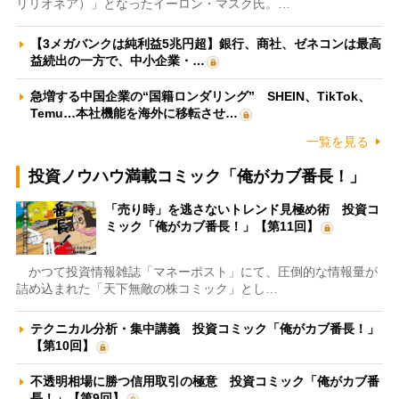
リリオネア）」となったイーロン・マスク氏。…
【3メガバンクは純利益5兆円超】銀行、商社、ゼネコンは最高
益続出の一方で、中小企業・…
急増する中国企業の“国籍ロンダリング” SHEIN、TikTok、
Temu…本社機能を海外に移転させ…
一覧を見る
投資ノウハウ満載コミック「俺がカブ番長！」
「売り時」を逃さないトレンド見極め術 投資コ
ミック「俺がカブ番長！」【第11回】
かつて投資情報雑誌「マネーポスト」にて、圧倒的な情報量が
詰め込まれた「天下無敵の株コミック」とし…
テクニカル分析・集中講義 投資コミック「俺がカブ番長！」
【第10回】
不透明相場に勝つ信用取引の極意 投資コミック「俺がカブ番
長！」【第9回】