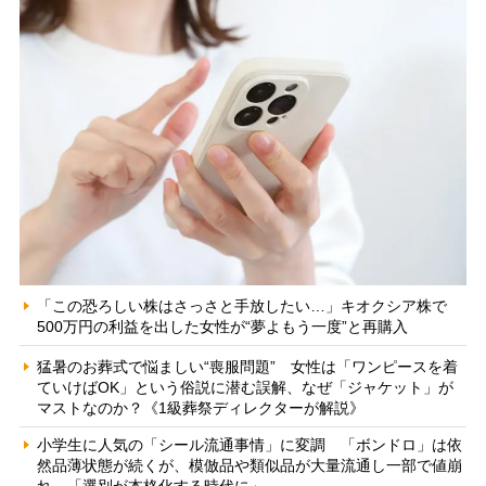
「この恐ろしい株はさっさと手放したい…」キオクシア株で
500万円の利益を出した女性が“夢よもう一度”と再購入
猛暑のお葬式で悩ましい“喪服問題” 女性は「ワンピースを着
ていけばOK」という俗説に潜む誤解、なぜ「ジャケット」が
マストなのか？《1級葬祭ディレクターが解説》
小学生に人気の「シール流通事情」に変調 「ボンドロ」は依
然品薄状態が続くが、模倣品や類似品が大量流通し一部で値崩
れ 「選別が本格化する時代に」