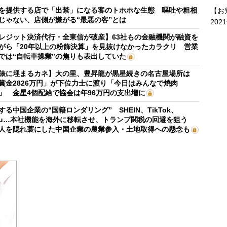
を提供する店で「出禁」になる客のトホホな生態 嘔吐や粗相
【お
じゃない、店側が嫌がる“最悪の客”とは
202
レジット決済代行・全東信が破産】63社もの金融機関が融資を
がら「20年以上の粉飾決算」を見抜けなかったカラクリ 営業
では“自転車操業”の焦りも表出していた
俵に埋まるカネ】大の里、豊昇龍が黒星続きの名古屋場所は
賞金2826万円」が下位力士に渡り「今日はみんなで焼肉
」 金星4個配給で協会は年96万円の支出増に
する中国企業の“国籍ロンダリング” SHEIN、TikTok、
mu…本社機能を海外に移転させ、トランプ関税の回避を狙う
人を隠れ蓑にした中国企業の農業参入・土地取得への懸念も