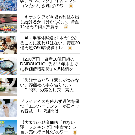
駅」ランキング】“中古マンシ
ョン売れ行き鈍化”のワ…
「キオクシアが今後も利益を出
し続けるかは分からない」資産
11億円の個人投資家…
「AI・半導体関連が“本命”であ
ることに変わりはない」資産20
億円超の90歳現役トレ…
《200万円→資産10億円超の
DAIBOUCHOU氏が「年末まで
に株価倍増期待」の5銘柄を…
「失敗すると取り返しがつかな
い」葬儀社の手を借りない
「DIY葬」の落とし穴 素人
に…
ドライアイスを使わず遺体を保
つ「エンバーミング」が日本で
も普及 1～2週間は…
【大阪の不動産価格「危ない
駅」ランキング】“中古マンシ
ョン売れ行き鈍化”のワー…