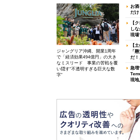
お酒
だけ
【ク
しな
現場
【土
ジャングリア沖縄、開業1周年
「懸
で「経済効果494億円」の大き
だ！
なミスリード 事業の苦戦を覆
急増
い隠す“不透明すぎる巨大な数
Te
字”
現地