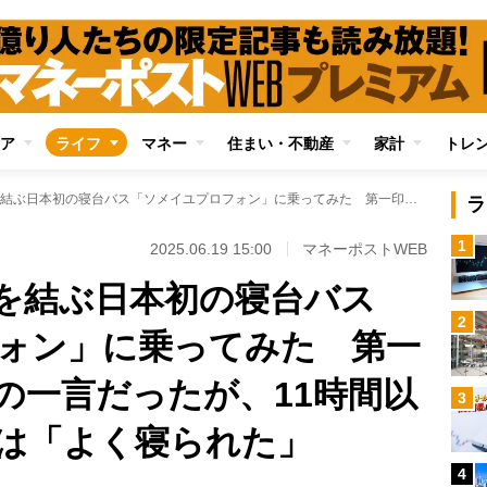
ア
ライフ
マネー
住まい・不動産
家計
トレ
高知～徳島～東京を結ぶ日本初の寝台バス「ソメイユプロフォン」に乗ってみた 第一印象は「狭い！」の一言だったが、11時間以上を過ごした感想は「よく寝られた」
ラ
1
2025.06.19 15:00
マネーポストWEB
を結ぶ日本初の寝台バス
2
ォン」に乗ってみた 第一
の一言だったが、11時間以
3
は「よく寝られた」
4