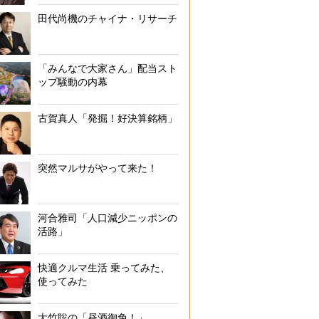
田代尚機のチャイナ・リサーチ
「みんなで大家さん」配当スト
ップ騒動の内幕
古賀真人「発掘！好決算銘柄」
突然マルサがやって来た！
河合雅司「人口減少ニッポンの
活路」
快適クルマ生活 乗ってみた、
使ってみた
大竹聡の「昼酒御免！」