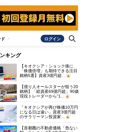
ンド
ログイン
ンキング
【キオクシア・ショック後に
「株価倍増」も期待できる注目
銘柄5選】資産3億円超…
【億り人オールスターが狙う20
銘柄】「総資産69億円超」90歳
現役トレーダーから“1…
「キオクシアが再び株価10万円
になる日は遠い」資産3億円超
のサラリーマン投資家…
【首都圏の不動産価格「危ない