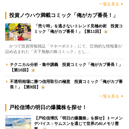
一覧を見る
投資ノウハウ満載コミック「俺がカブ番長！」
「売り時」を逃さないトレンド見極め術 投資コ
ミック「俺がカブ番長！」【第11回】
かつて投資情報雑誌「マネーポスト」にて、圧倒的な情報量が
詰め込まれた「天下無敵の株コミック」とし…
テクニカル分析・集中講義 投資コミック「俺がカブ番長！」
【第10回】
不透明相場に勝つ信用取引の極意 投資コミック「俺がカブ番
長！」【第9回】
一覧を見る
戸松信博の明日の爆騰株を探せ！
【戸松信博氏「明日の爆騰株」を探せ】トーメン
デバイス：サムスンを通じて世界のAIメモリ需
要…