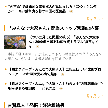
“AI革命”で爆発的な需要拡大が見込まれる「CXO」とは何
か？ 高い競争力を持つ中国の医薬品…
一覧を見る
「みんなで大家さん」配当ストップ騒動の内幕
《ついに見えた問題の核心》「みんなで大家さ
ん」2000億円超不動産投資トラブル“異常なく
ら…
本誌『週刊ポスト』が追及してきた不動産投資商品「みんなで
大家さん」がいよいよ最終局面を迎えている…
【独走スクープ・みんなで大家さん】二転三転した“成田プロ
ジェクト”の計画変更の裏で起き…
【追及スクープ・みんなで大家さん】独占入手“内部議事録”で
明かされる柳瀬健一・代表の思…
一覧を見る
古賀真人「発掘！好決算銘柄」