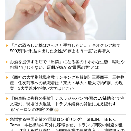
「この恐ろしい株はさっさと手放したい…」キオクシア株で
500万円の利益を出した女性が“夢よもう一度”と再購入
お酒を提供する店で「出禁」になる客のトホホな生態 嘔吐や
粗相だけじゃない、店側が嫌がる“最悪の客”とは
《商社の大学別就職者数ランキングを解剖》三菱商事、三井物
産、住友商事への就職者は「東大・早大・慶大で約6割」の現
実 3大学以外で強い大学はどこか
【納車時に複数の事故】テスラジャパン“多額のEV補助金”で注
文殺到、現場は大混乱 トラブル続発の背後に見え隠れす
る“イーロンの右腕”の影
急増する中国企業の“国籍ロンダリング” SHEIN、TikTok、
Temu…本社機能を海外に移転させ、トランプ関税の回避を狙
う 現地人を隠れ蓑にした中国企業の農業参入・土地取得への