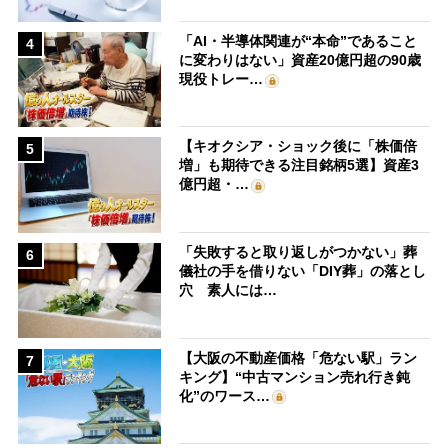
「AI・半導体関連が“本命”であること
4
に変わりはない」資産20億円超の90歳
現役トレー…
【キオクシア・ショック後に「株価倍
5
増」も期待できる注目銘柄5選】資産3
億円超・…
「失敗すると取り返しがつかない」葬
6
儀社の手を借りない「DIY葬」の落とし
穴 素人には…
【大阪の不動産価格「危ない駅」ラン
7
キング】“中古マンション売れ行き鈍
化”のワース…