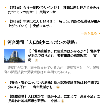
【第9回】もう一度FXでリベンジ！ 種銭は差し押さえを免れ
た”ヒミツのお金” ｜ 突然マルサ…
【第8回】年利はなんと14.6％！ 毎日5万円超の延滞税が積み
上がっていく ｜ 突然マルサ…
一覧を見る
河合雅司「人口減少ニッポンの活路」
【「警察官離れ」に歯止めはかかるか？】警察庁
が本気で取り組む「警察組織の構造改革」 実
現…
警察庁が目下、頭を悩ませているのが「警察官不足」だ。警察
官の採用試験の受験者数は10年間で2分の1以…
【安全・安心ニッポンの危機】採用試験受験者数は10年間で2
分の1以下に！ 出生数減がも…
【医療崩壊】人口減少で「医師不足」に加えて「患者不足」に
見舞われ地域医療が限界に 今後…