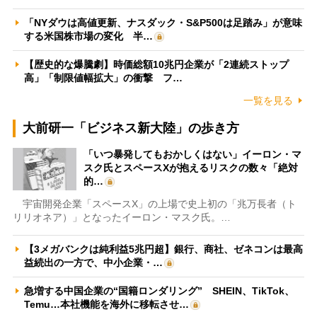
「NYダウは高値更新、ナスダック・S&P500は足踏み」が意味
する米国株市場の変化 半…
【歴史的な爆騰劇】時価総額10兆円企業が「2連続ストップ
高」「制限値幅拡大」の衝撃 フ…
一覧を見る
大前研一「ビジネス新大陸」の歩き方
「いつ暴発してもおかしくはない」イーロン・マ
スク氏とスペースXが抱えるリスクの数々「絶対
的…
宇宙開発企業「スペースX」の上場で史上初の「兆万長者（ト
リリオネア）」となったイーロン・マスク氏。…
【3メガバンクは純利益5兆円超】銀行、商社、ゼネコンは最高
益続出の一方で、中小企業・…
急増する中国企業の“国籍ロンダリング” SHEIN、TikTok、
Temu…本社機能を海外に移転させ…