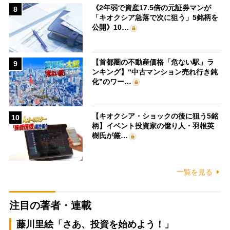
《2年弱で資産17.5倍の元証券マンが
8
「キオクシア急落で次に狙う」5銘柄を
公開》10…
【首都圏の不動産価格「危ない駅」ラ
9
ンキング】“中古マンション売れ行き鈍
化”のワー…
【キオクシア・ショックの後に狙う5銘
10
柄】イベント投資家の億り人・羽根英
樹氏が厳…
一覧を見る
注目の著者・連載
藤川里絵「さあ、投資を始めよう！」