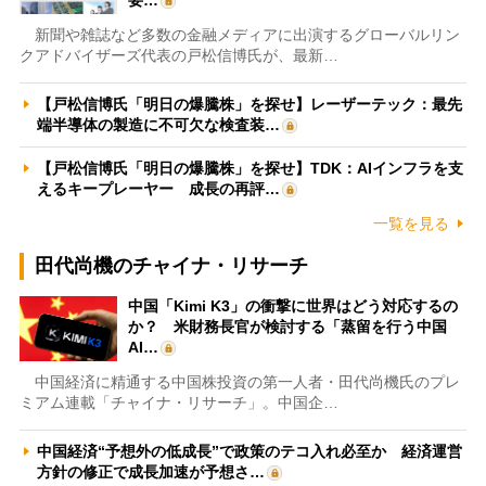
新聞や雑誌など多数の金融メディアに出演するグローバルリン
クアドバイザーズ代表の戸松信博氏が、最新…
【戸松信博氏「明日の爆騰株」を探せ】レーザーテック：最先
端半導体の製造に不可欠な検査装…
【戸松信博氏「明日の爆騰株」を探せ】TDK：AIインフラを支
えるキープレーヤー 成長の再評…
一覧を見る
田代尚機のチャイナ・リサーチ
中国「Kimi K3」の衝撃に世界はどう対応するの
か？ 米財務長官が検討する「蒸留を行う中国
AI…
中国経済に精通する中国株投資の第一人者・田代尚機氏のプレ
ミアム連載「チャイナ・リサーチ」。中国企…
中国経済“予想外の低成長”で政策のテコ入れ必至か 経済運営
方針の修正で成長加速が予想さ…