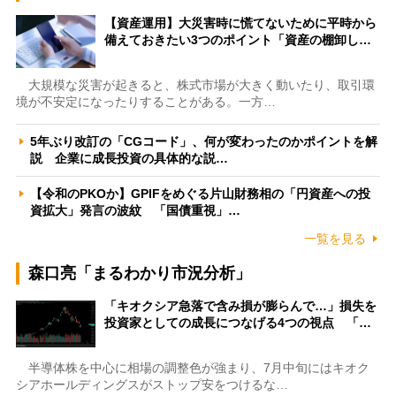
【資産運用】大災害時に慌てないために平時から
備えておきたい3つのポイント「資産の棚卸し…
大規模な災害が起きると、株式市場が大きく動いたり、取引環
境が不安定になったりすることがある。一方…
5年ぶり改訂の「CGコード」、何が変わったのかポイントを解
説 企業に成長投資の具体的な説…
【令和のPKOか】GPIFをめぐる片山財務相の「円資産への投
資拡大」発言の波紋 「国債重視」…
一覧を見る
森口亮「まるわかり市況分析」
「キオクシア急落で含み損が膨らんで…」損失を
投資家としての成長につなげる4つの視点 「…
半導体株を中心に相場の調整色が強まり、7月中旬にはキオク
シアホールディングスがストップ安をつけるな…