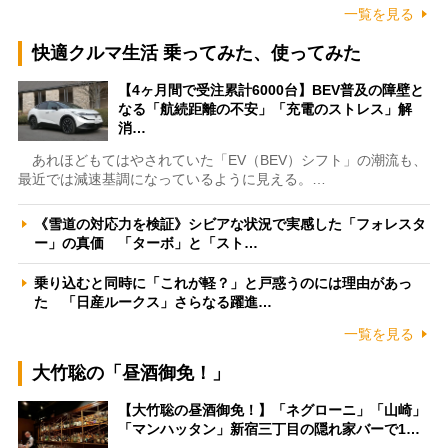
一覧を見る
快適クルマ生活 乗ってみた、使ってみた
【4ヶ月間で受注累計6000台】BEV普及の障壁と
なる「航続距離の不安」「充電のストレス」解
消…
あれほどもてはやされていた「EV（BEV）シフト」の潮流も、
最近では減速基調になっているように見える。…
《雪道の対応力を検証》シビアな状況で実感した「フォレスタ
ー」の真価 「ターボ」と「スト…
乗り込むと同時に「これが軽？」と戸惑うのには理由があっ
た 「日産ルークス」さらなる躍進…
一覧を見る
大竹聡の「昼酒御免！」
【大竹聡の昼酒御免！】「ネグローニ」「山崎」
「マンハッタン」新宿三丁目の隠れ家バーで1…