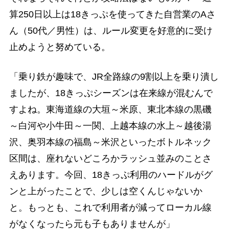
算250日以上は18きっぷを使ってきた自営業のAさ
ん（50代／男性）は、ルール変更を好意的に受け
止めようと努めている。
「乗り鉄が趣味で、JR全路線の9割以上を乗り潰し
ましたが、18きっぷシーズンは在来線が混むんで
すよね。東海道線の大垣～米原、東北本線の黒磯
～白河や小牛田～一関、上越本線の水上～越後湯
沢、奥羽本線の福島～米沢といったボトルネック
区間は、座れないどころかラッシュ並みのことさ
えあります。今回、18きっぷ利用のハードルがグ
ンと上がったことで、少しは空くんじゃないか
と。もっとも、これで利用者が減ってローカル線
がなくなったら元も子もありませんが」