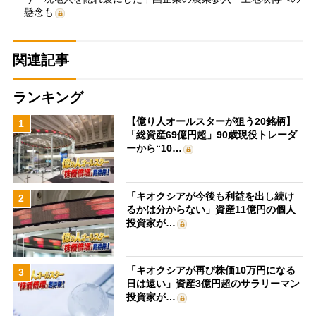
懸念も
関連記事
ランキング
【億り人オールスターが狙う20銘柄】
1
「総資産69億円超」90歳現役トレーダ
ーから“10…
「キオクシアが今後も利益を出し続け
2
るかは分からない」資産11億円の個人
投資家が…
「キオクシアが再び株価10万円になる
3
日は遠い」資産3億円超のサラリーマン
投資家が…