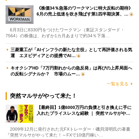
《株価34％急落のワークマンに特大反転の期待》
6月の売上低迷を吹き飛ばす第1四半期決算、…
6月3日に8330円をつけたワークマン（東証スタンダード・
7564）の株価は、わずか1カ月あまりで約34％下落…
三菱重工が「AIインフラの新たな主役」として再評価される気
運 エヌビディアとの提携でAI…
キオクシアHD「7万円割れからの急反発」は再びの上昇局面へ
の反転シグナルか？ 市場のムー…
一覧を見る
突然マルサがやって来た！
【最終回】1億6000万円の負債と引き換えに手に
入れたプライスレスな経験 ｜ 突然マルサがや…
2009年12月に発行された元FXトレーダー・磯貝清明氏の著書
『突然マルサがやって来た！～FXで10億円稼い…