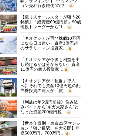
駅」ランキング】“中古マンシ
ョン売れ行き鈍化”のワ…
【億り人オールスターが狙う20
銘柄】「総資産69億円超」90歳
現役トレーダーから“1…
「キオクシアが再び株価10万円
になる日は遠い」資産3億円超
のサラリーマン投資家…
「キオクシアが今後も利益を出
し続けるかは分からない」資産
11億円の個人投資家…
【キオクシアが「配当」導入
へ】それでも資産10億円超の配
当株投資の達人が「買…
《利益は年5億円前後》住み込
みバイトから“ギガ大家さん”と
なった資産200億円税…
【世帯年収別・東京23区マンシ
ョン「狙い目駅」を大公開】年
収500万円、700万円…