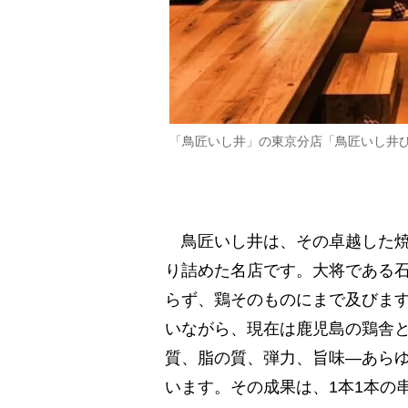
「鳥匠いし井」の東京分店「鳥匠いし井
鳥匠いし井は、その卓越した焼
り詰めた名店です。大将である
らず、鶏そのものにまで及びま
いながら、現在は鹿児島の鶏舎
質、脂の質、弾力、旨味―あら
います。その成果は、1本1本の