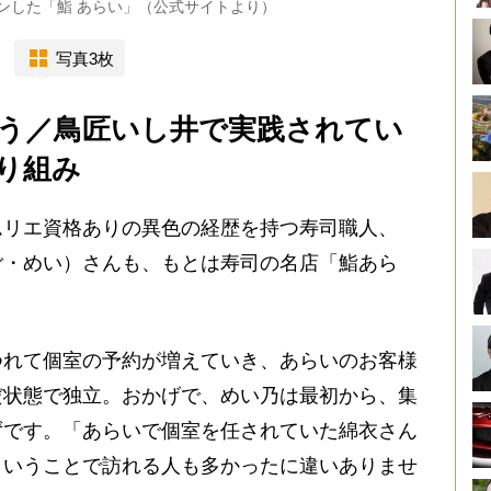
プンした「鮨 あらい」（公式サイトより）
写真3枚
う／鳥匠いし井で実践されてい
り組み
リエ資格ありの異色の経歴を持つ寿司職人、
ご・めい）さんも、もとは寿司の名店「鮨あら
。
れて個室の予約が増えていき、あらいのお客様
だ状態で独立。おかげで、めい乃は最初から、集
ずです。「あらいで個室を任されていた綿衣さん
ということで訪れる人も多かったに違いありませ