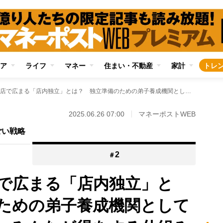
ア
ライフ
マネー
住まい・不動産
家計
トレ
鮨や焼き鳥の名店で広まる「店内独立」とは？ 独立準備のための弟子養成機関として「客・弟子・師匠」みんなが得をする仕組みで「名店が名店を生む」好循環
2025.06.26 07:00
マネーポストWEB
ごい戦略
2
＃
で広まる「店内独立」と
ための弟子養成機関として