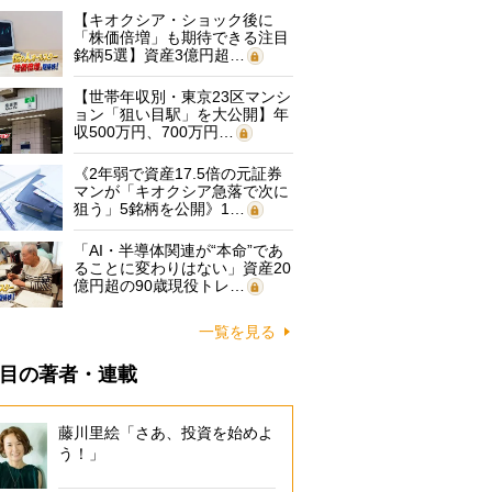
【キオクシア・ショック後に
「株価倍増」も期待できる注目
銘柄5選】資産3億円超…
【世帯年収別・東京23区マンシ
ョン「狙い目駅」を大公開】年
収500万円、700万円…
《2年弱で資産17.5倍の元証券
マンが「キオクシア急落で次に
狙う」5銘柄を公開》1…
「AI・半導体関連が“本命”であ
ることに変わりはない」資産20
億円超の90歳現役トレ…
一覧を見る
目の著者・連載
藤川里絵「さあ、投資を始めよ
う！」