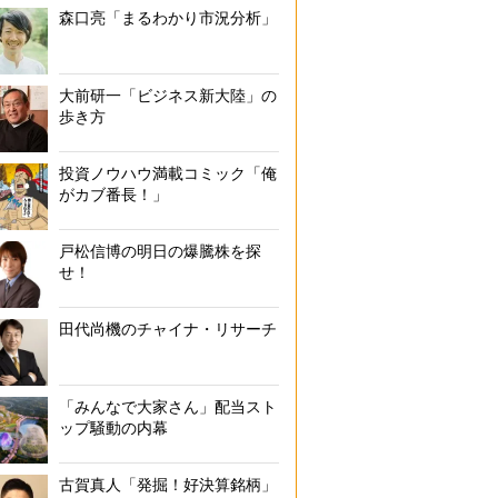
森口亮「まるわかり市況分析」
大前研一「ビジネス新大陸」の
歩き方
投資ノウハウ満載コミック「俺
がカブ番長！」
戸松信博の明日の爆騰株を探
せ！
田代尚機のチャイナ・リサーチ
「みんなで大家さん」配当スト
ップ騒動の内幕
古賀真人「発掘！好決算銘柄」