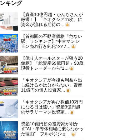
ンキング
【資産10億円超・かんちさんが
厳選！】「キオクシアの次」に
資金が流れる期待の…
【首都圏の不動産価格「危ない
駅」ランキング】“中古マンシ
ョン売れ行き鈍化”のワ…
【億り人オールスターが狙う20
銘柄】「総資産69億円超」90歳
現役トレーダーから“1…
「キオクシアが今後も利益を出
し続けるかは分からない」資産
11億円の個人投資家…
「キオクシアが再び株価10万円
になる日は遠い」資産3億円超
のサラリーマン投資家…
資産10億円超の投資家が明か
す“AI・半導体相場に乗らなかっ
た理由” フルポジショ…