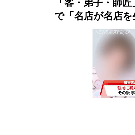
「客・弟子・師匠
で「名店が名店を