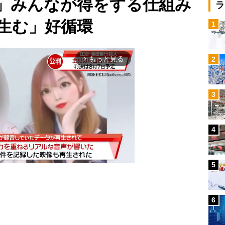
」みんなが得をする仕組み
ラ
生む」好循環
1
もっと見る
2
arrow_forward_ios
3
4
5
6
Mute