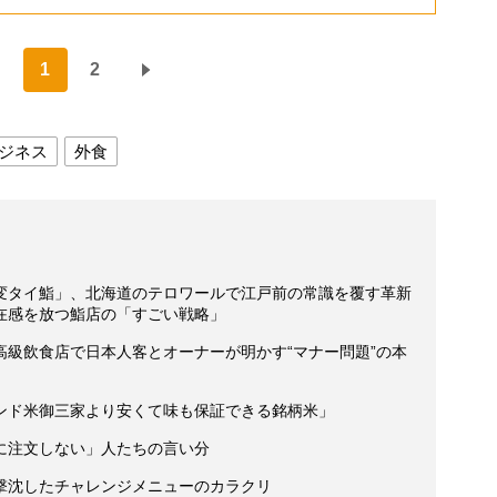
1
2
ジネス
外食
変タイ鮨」、北海道のテロワールで江戸前の常識を覆す革新
在感を放つ鮨店の「すごい戦略」
高級飲食店で日本人客とオーナーが明かす“マナー問題”の本
ンド米御三家より安くて味も保証できる銘柄米」
に注文しない」人たちの言い分
撃沈したチャレンジメニューのカラクリ