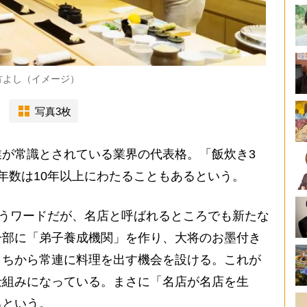
方よし（イメージ）
写真3枚
が常識とされている業界の代表格。「飯炊き3
年数は10年以上にわたることもあるという。
いうワードだが、名店と呼ばれるところでも新たな
一部に「弟子養成機関」を作り、大将のお墨付き
うちから常連に料理を出す機会を設ける。これが
仕組みになっている。まさに「名店が名店を生
るという。