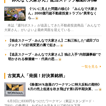
《ついに見えた問題の核心》「みんなで大家さ
ん」2000億円超不動産投資トラブル“異常なく
ら…
本誌『週刊ポスト』が追及してきた不動産投資商品「みんなで
大家さん」がいよいよ最終局面を迎えている…
【独走スクープ・みんなで大家さん】二転三転した“成田プロ
ジェクト”の計画変更の裏で起き…
【追及スクープ・みんなで大家さん】独占入手“内部議事録”で
明かされる柳瀬健一・代表の思…
一覧を見る
古賀真人「発掘！好決算銘柄」
《株価34％急落のワークマンに特大反転の期待》
6月の売上低迷を吹き飛ばす第1四半期決算、…
6月3日に8330円をつけたワークマン（東証スタンダード・
7564）の株価は、わずか1カ月あまりで約34％下落…