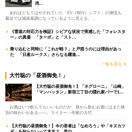
消…
あれほどもてはやされていた「EV（BEV）シフト」の潮流も、
最近では減速基調になっているように見える。…
《雪道の対応力を検証》シビアな状況で実感した「フォレスタ
ー」の真価 「ターボ」と「スト…
乗り込むと同時に「これが軽？」と戸惑うのには理由があっ
た 「日産ルークス」さらなる躍進…
一覧を見る
大竹聡の「昼酒御免！」
【大竹聡の昼酒御免！】「ネグローニ」「山崎」
「マンハッタン」新宿三丁目の隠れ家バーで1…
お酒はいつ飲んでもいいものだが、昼から飲むお酒にはまた格
別の味わいがある――。ライター・作家の大竹…
【大竹聡の昼酒御免！】今の若者は「なめろう」や「キヌカツ
ギ」を知らないって本当？ 昔の…