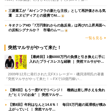
三菱重工が「AIインフラの新たな主役」として再評価される気
運 エヌビディアとの提携でAI…
キオクシアHD「7万円割れからの急反発」は再びの上昇局面へ
の反転シグナルか？ 市場のムー…
一覧を見る
突然マルサがやって来た！
【最終回】1億6000万円の負債と引き換えに手に
入れたプライスレスな経験 ｜ 突然マルサがや…
2009年12月に発行された元FXトレーダー・磯貝清明氏の著書
『突然マルサがやって来た！～FXで10億円稼い…
【第9回】もう一度FXでリベンジ！ 種銭は差し押さえを免れ
た”ヒミツのお金” ｜ 突然マルサ…
【第8回】年利はなんと14.6％！ 毎日5万円超の延滞税が積み
上がっていく ｜ 突然マルサ…