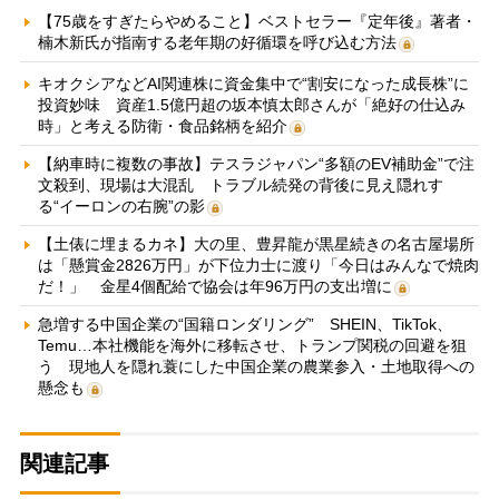
【75歳をすぎたらやめること】ベストセラー『定年後』著者・
楠木新氏が指南する老年期の好循環を呼び込む方法
キオクシアなどAI関連株に資金集中で“割安になった成長株”に
投資妙味 資産1.5億円超の坂本慎太郎さんが「絶好の仕込み
時」と考える防衛・食品銘柄を紹介
【納車時に複数の事故】テスラジャパン“多額のEV補助金”で注
文殺到、現場は大混乱 トラブル続発の背後に見え隠れす
る“イーロンの右腕”の影
【土俵に埋まるカネ】大の里、豊昇龍が黒星続きの名古屋場所
は「懸賞金2826万円」が下位力士に渡り「今日はみんなで焼肉
だ！」 金星4個配給で協会は年96万円の支出増に
急増する中国企業の“国籍ロンダリング” SHEIN、TikTok、
Temu…本社機能を海外に移転させ、トランプ関税の回避を狙
う 現地人を隠れ蓑にした中国企業の農業参入・土地取得への
懸念も
関連記事