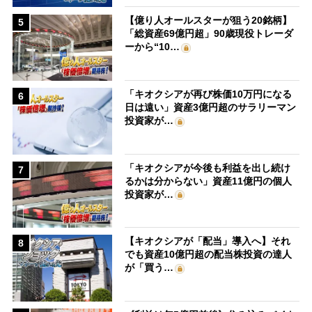
【億り人オールスターが狙う20銘柄】
5
「総資産69億円超」90歳現役トレーダ
ーから“10…
「キオクシアが再び株価10万円になる
6
日は遠い」資産3億円超のサラリーマン
投資家が…
「キオクシアが今後も利益を出し続け
7
るかは分からない」資産11億円の個人
投資家が…
【キオクシアが「配当」導入へ】それ
8
でも資産10億円超の配当株投資の達人
が「買う…