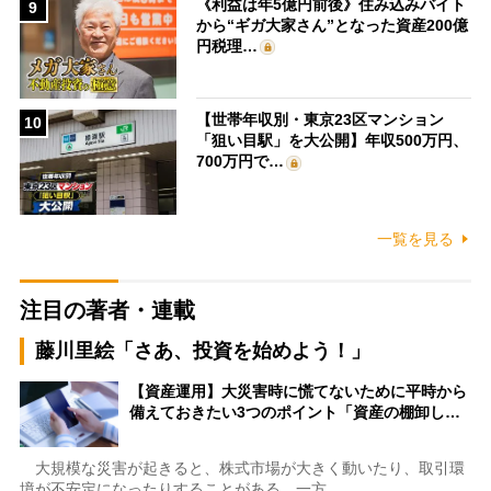
《利益は年5億円前後》住み込みバイト
9
から“ギガ大家さん”となった資産200億
円税理…
【世帯年収別・東京23区マンション
10
「狙い目駅」を大公開】年収500万円、
700万円で…
一覧を見る
注目の著者・連載
藤川里絵「さあ、投資を始めよう！」
【資産運用】大災害時に慌てないために平時から
備えておきたい3つのポイント「資産の棚卸し…
大規模な災害が起きると、株式市場が大きく動いたり、取引環
境が不安定になったりすることがある。一方…