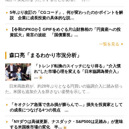
5年ぶり改訂の「CGコード」、何が変わったのかポイントを解
説 企業に成長投資の具体的な説…
【令和のPKOか】GPIFをめぐる片山財務相の「円資産への投
資拡大」発言の波紋 「国債重視」…
一覧を見る
森口亮「まるわかり市況分析」
「トレンド転換のスイッチになり得る」“介入慣
れ”した市場心理を変える「日米協調為替介入」
…
日米両政府が、約28年ぶりとなる円買いの協調介入に踏み切っ
た。米国も追加介入を辞さない姿勢を示して…
「キオクシア急落で含み損が膨らんで…」損失を投資家として
の成長につなげる4つの視点 …
「NYダウは高値更新、ナスダック・S&P500は足踏み」が意味
する米国株市場の変化 半…