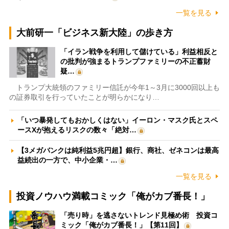
一覧を見る
大前研一「ビジネス新大陸」の歩き方
「イラン戦争を利用して儲けている」利益相反と
の批判が強まるトランプファミリーの不正蓄財
疑…
トランプ大統領のファミリー信託が今年1～3月に3000回以上も
の証券取引を行っていたことが明らかになり…
「いつ暴発してもおかしくはない」イーロン・マスク氏とスペ
ースXが抱えるリスクの数々「絶対…
【3メガバンクは純利益5兆円超】銀行、商社、ゼネコンは最高
益続出の一方で、中小企業・…
一覧を見る
投資ノウハウ満載コミック「俺がカブ番長！」
「売り時」を逃さないトレンド見極め術 投資コ
ミック「俺がカブ番長！」【第11回】