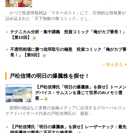
かつて投資情報雑誌「マネーポスト」にて、圧倒的な情報量が
詰め込まれた「天下無敵の株コミック」とし…
テクニカル分析・集中講義 投資コミック「俺がカブ番長！」
【第10回】
不透明相場に勝つ信用取引の極意 投資コミック「俺がカブ番
長！」【第9回】
一覧を見る
戸松信博の明日の爆騰株を探せ！
【戸松信博氏「明日の爆騰株」を探せ】トーメン
デバイス：サムスンを通じて世界のAIメモリ需
要…
新聞や雑誌など多数の金融メディアに出演するグローバルリン
クアドバイザーズ代表の戸松信博氏が、最新…
【戸松信博氏「明日の爆騰株」を探せ】レーザーテック：最先
端半導体の製造に不可欠な検査装…