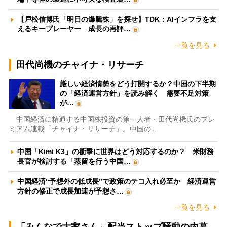
【戸松信博氏「明日の爆騰株」を探せ】TDK：AIインフラを支
えるキープレーヤー 成長の再評…
一覧を見る
田代尚機のチャイナ・リサーチ
厳しい経済情勢をどう打開するか？中国の下半期
の「経済運営方針」を読み解く 需要不足対策
が…
中国経済に精通する中国株投資の第一人者・田代尚機氏のプレ
ミアム連載「チャイナ・リサーチ」。中国の…
中国「Kimi K3」の衝撃に世界はどう対応するのか？ 米財務
長官が検討する「蒸留を行う中国…
中国経済“予想外の低成長”で政策のテコ入れ必至か 経済運営
方針の修正で成長加速が予想さ…
一覧を見る
「みんなで大家さん」配当ストップ騒動の内幕