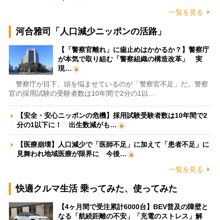
一覧を見る
河合雅司「人口減少ニッポンの活路」
【「警察官離れ」に歯止めはかかるか？】警察庁
が本気で取り組む「警察組織の構造改革」 実
現…
警察庁が目下、頭を悩ませているのが「警察官不足」だ。警察
官の採用試験の受験者数は10年間で2分の1以…
【安全・安心ニッポンの危機】採用試験受験者数は10年間で2
分の1以下に！ 出生数減がも…
【医療崩壊】人口減少で「医師不足」に加えて「患者不足」に
見舞われ地域医療が限界に 今後…
一覧を見る
快適クルマ生活 乗ってみた、使ってみた
【4ヶ月間で受注累計6000台】BEV普及の障壁と
なる「航続距離の不安」「充電のストレス」解