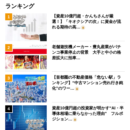
ランキング
【資産10億円超・かんちさんが厳
1
選！】「キオクシアの次」に資金が流
れる期待の高…
老舗遊技機メーカー・豊丸産業がパチ
2
ンコ事業停止の背景 大手と中小の格
差拡大に拍車…
【首都圏の不動産価格「危ない駅」ラ
3
ンキング】“中古マンション売れ行き鈍
化”のワー…
資産10億円超の投資家が明かす“AI・半
4
導体相場に乗らなかった理由” フルポ
ジション…