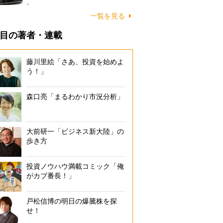
一覧を見る
目の著者・連載
藤川里絵「さあ、投資を始めよ
う！」
森口亮「まるわかり市況分析」
大前研一「ビジネス新大陸」の
歩き方
投資ノウハウ満載コミック「俺
がカブ番長！」
戸松信博の明日の爆騰株を探
せ！