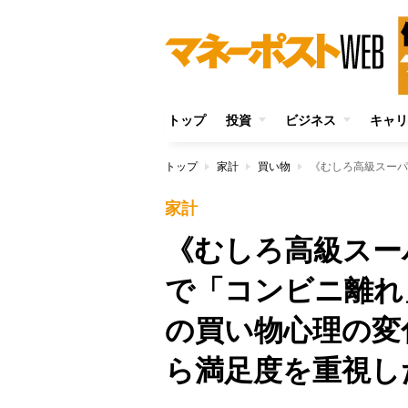
トップ
投資
ビジネス
キャリ
トップ
家計
買い物
家計
《むしろ高級スー
で「コンビニ離れ
の買い物心理の変
ら満足度を重視し