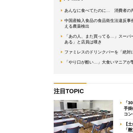
あんなに食べてたのに… 消費者の
中国産輸入食品の食品衛生法違反事例
える農薬検出
「あの人、また買ってる…」スーパ
ある」と店員は嘆き
ファミレスのドリンクバーを「絶対
「やり口が酷い…」大食いマニアが
注目TOPIC
「3
手掛
コン
【土
「懸