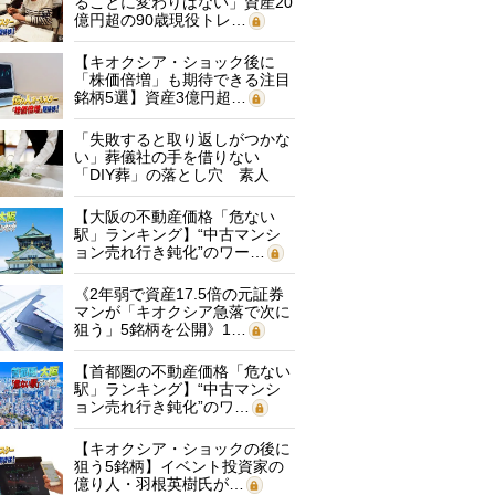
ることに変わりはない」資産20
億円超の90歳現役トレ…
【キオクシア・ショック後に
「株価倍増」も期待できる注目
銘柄5選】資産3億円超…
「失敗すると取り返しがつかな
い」葬儀社の手を借りない
「DIY葬」の落とし穴 素人
に…
【大阪の不動産価格「危ない
駅」ランキング】“中古マンシ
ョン売れ行き鈍化”のワー…
《2年弱で資産17.5倍の元証券
マンが「キオクシア急落で次に
狙う」5銘柄を公開》1…
【首都圏の不動産価格「危ない
駅」ランキング】“中古マンシ
ョン売れ行き鈍化”のワ…
【キオクシア・ショックの後に
狙う5銘柄】イベント投資家の
億り人・羽根英樹氏が…