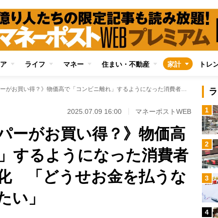
ア
ライフ
マネー
住まい・不動産
家計
トレ
《むしろ高級スーパーがお買い得？》物価高で「コンビニ離れ」するようになった消費者の買い物心理の変化 「どうせお金を払うなら満足度を重視したい」
ラ
1
2025.07.09 16:00
マネーポストWEB
パーがお買い得？》物価高
2
」するようになった消費者
化 「どうせお金を払うな
3
たい」
4