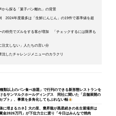
声から探る「菓子パン離れ」の背景
 2024年度最多は「生鮮にんじん」の19件で基準値を超
ーの特売でズルをする客が増加 「チェックするには限界も
に注文しない」人たちの言い分
撃沈したチャレンジメニューのカラクリ
0種類以上のパン食べ放題」で行列のできる新形態レストランを
けるサンマルクホールディングス 同社に聞いた「店舗展開の
セプト」、事業を多角化してもぶれない軸
俵に埋まるカネ】大の里、豊昇龍が黒星続きの名古屋場所は
賞金2826万円」が下位力士に渡り「今日はみんなで焼肉