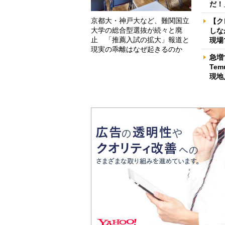
だ！
京都大・神戸大など、難関国立
【ク
大学の総合型選抜が続々と廃
しな
止 「推薦入試の拡大」報道と
現場
現実の乖離はなぜ起きるのか
急増
Te
現地