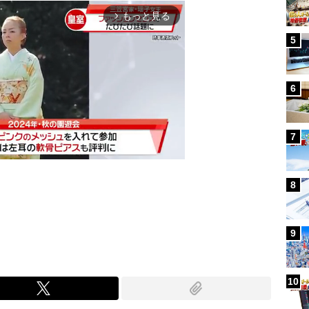
もっと見る
arrow_forward_ios
5
6
7
8
Mute
9
10