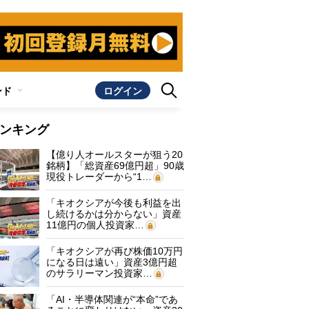
ンド
ログイン
ンキング
【億り人オールスターが狙う20
銘柄】「総資産69億円超」90歳
現役トレーダーから“1…
「キオクシアが今後も利益を出
し続けるかは分からない」資産
11億円の個人投資家…
「キオクシアが再び株価10万円
になる日は遠い」資産3億円超
のサラリーマン投資家…
「AI・半導体関連が“本命”であ