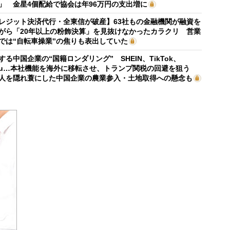
」 金星4個配給で協会は年96万円の支出増に
レジット決済代行・全東信が破産】63社もの金融機関が融資を
がら「20年以上の粉飾決算」を見抜けなかったカラクリ 営業
では“自転車操業”の焦りも表出していた
する中国企業の“国籍ロンダリング” SHEIN、TikTok、
mu…本社機能を海外に移転させ、トランプ関税の回避を狙う
人を隠れ蓑にした中国企業の農業参入・土地取得への懸念も