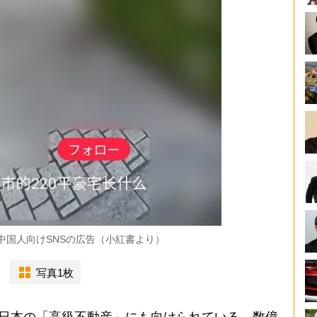
中国人向けSNSの広告（小紅書より）
写真1枚