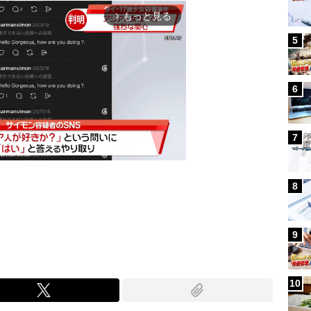
もっと見る
arrow_forward_ios
5
6
7
8
Mute
9
10