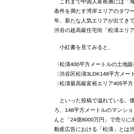
これまで中国人富裕層には「海
条件を満たす湾岸エリアのタワ
年、新たな人気エリアが出てきて
渋谷の超高級住宅街「松濤エリ
小紅書を見てみると、
〈松濤400平方メートルの土地
〈渋谷区松濤3LDK148平方メー
〈松濤最高級富裕エリア405平
といった投稿で溢れている。価
ろ、148平方メートルのマンショ
んと「24億8000万円」で売
動産広告における「松濤」とは