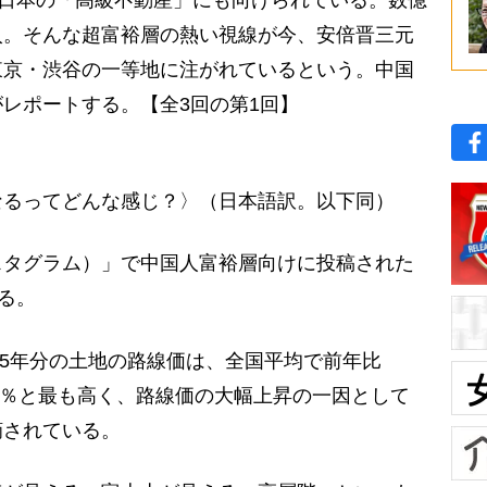
、日本の「高級不動産」にも向けられている。数億
入。そんな超富裕層の熱い視線が今、安倍晋三元
東京・渋谷の一等地に注がれているという。中国
レポートする。【全3回の第1回】
なるってどんな感じ？〉（日本語訳。以下同）
タグラム）」で中国人富裕層向けに投稿された
る。
25年分の土地の路線価は、全国平均で前年比
.1％と最も高く、路線価の大幅上昇の一因として
摘されている。