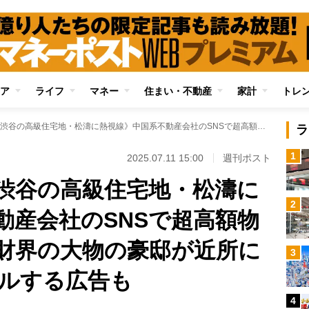
ア
ライフ
マネー
住まい・不動産
家計
トレ
《中国人富裕層が渋谷の高級住宅地・松濤に熱視線》中国系不動産会社のSNSで超高額物件情報が急増 政財界の大物の豪邸が近所にあることをアピールする広告も
ラ
1
2025.07.11 15:00
週刊ポスト
渋谷の高級住宅地・松濤に
2
動産会社のSNSで超高額物
財界の大物の豪邸が近所に
3
ルする広告も
4