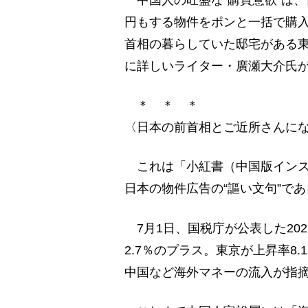
中国人の旺盛な“購買意欲”は
円もする物件をポンと一括で購
首相の暮らしていた邸宅がある
に詳しいライター・廣瀬大介氏が
＊ ＊ ＊
〈日本の前首相とご近所さんに
これは「小紅書（中国版インス
日本の物件広告の“謳い文句”であ
7月1日、国税庁が公表した20
2.7％のプラス。東京が上昇率8
中国など海外マネーの流入が指