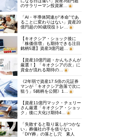
になる日は遠い」資産3億円超
のサラリーマン投資家…
「AI・半導体関連が“本命”であ
ることに変わりはない」資産20
億円超の90歳現役トレ…
【キオクシア・ショック後に
「株価倍増」も期待できる注目
銘柄5選】資産3億円超…
【資産10億円超・かんちさんが
厳選！】「キオクシアの次」に
資金が流れる期待の…
《2年弱で資産17.5倍の元証券
マンが「キオクシア急落で次に
狙う」5銘柄を公開》1…
【資産11億円マック・チェリー
さん厳選「キオクシア・ショッ
ク」後に大化け期待4…
「失敗すると取り返しがつかな
い」葬儀社の手を借りない
「DIY葬」の落とし穴 素人