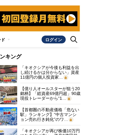
ンド
ログイン
ンキング
「キオクシアが今後も利益を出
し続けるかは分からない」資産
11億円の個人投資家…
【億り人オールスターが狙う20
銘柄】「総資産69億円超」90歳
現役トレーダーから“1…
【首都圏の不動産価格「危ない
駅」ランキング】“中古マンシ
ョン売れ行き鈍化”のワ…
「キオクシアが再び株価10万円