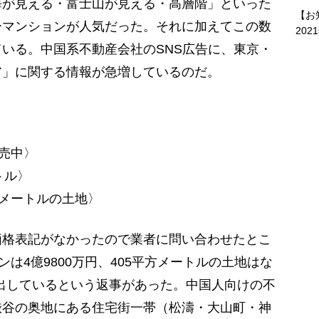
が見える・富士山が見える・高層階」といった
【お
ーマンションが人気だった。それに加えてこの数
202
いる。中国系不動産会社のSNS広告に、東京・
ア」に関する情報が急増しているのだ。
販売中〉
トル〉
方メートルの土地〉
格表記がなかったので業者に問い合わせたとこ
ンは4億9800万円、405平方メートルの土地はな
りに出しているという返事があった。中国人向けの不
渋谷の奥地にある住宅街一帯（松濤・大山町・神