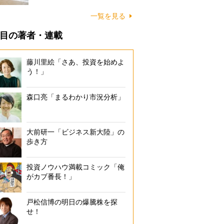
に…
一覧を見る
目の著者・連載
藤川里絵「さあ、投資を始めよ
う！」
森口亮「まるわかり市況分析」
大前研一「ビジネス新大陸」の
歩き方
投資ノウハウ満載コミック「俺
がカブ番長！」
戸松信博の明日の爆騰株を探
せ！