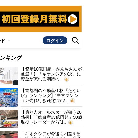
ンド
ログイン
ンキング
【資産10億円超・かんちさんが
厳選！】「キオクシアの次」に
資金が流れる期待の…
【首都圏の不動産価格「危ない
駅」ランキング】“中古マンシ
ョン売れ行き鈍化”のワ…
【億り人オールスターが狙う20
銘柄】「総資産69億円超」90歳
現役トレーダーから“1…
「キオクシアが今後も利益を出