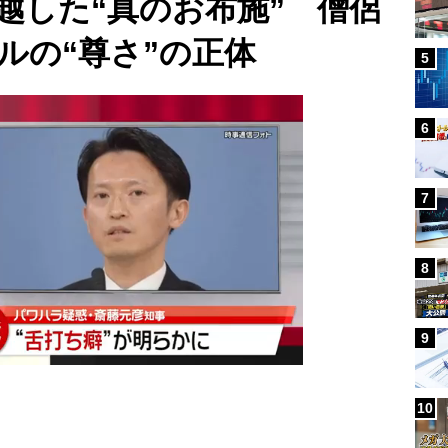
越した“真のお布施” 僧侶
ルの“尊さ”の正体
5
6
7
8
9
10