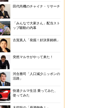
田代尚機のチャイナ・リサーチ
「みんなで大家さん」配当スト
ップ騒動の内幕
古賀真人「発掘！好決算銘柄」
突然マルサがやって来た！
河合雅司「人口減少ニッポンの
活路」
快適クルマ生活 乗ってみた、
使ってみた
大竹聡の「昼酒御免！」