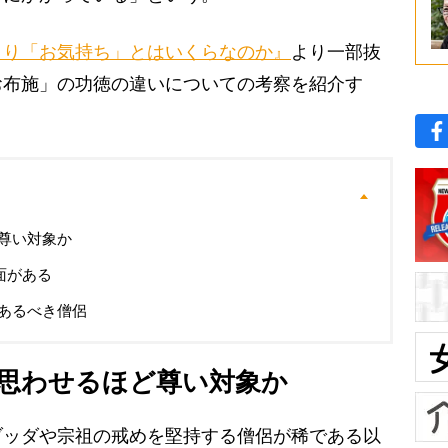
くり「お気持ち」とはいくらなのか』
より一部抜
お布施」の功徳の違いについての考察を紹介す
尊い対象か
面がある
あるべき僧侶
思わせるほど尊い対象か
ッダや宗祖の戒めを堅持する僧侶が稀である以