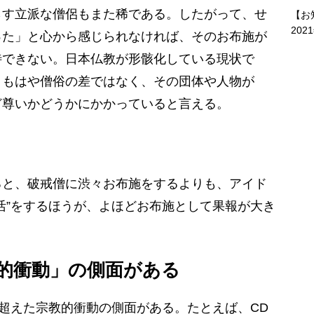
らす立派な僧侶もまた稀である。したがって、せ
【お
202
った」と心から感じられなければ、そのお布施が
待できない。日本仏教が形骸化している現状で
、もはや僧俗の差ではなく、その団体や人物が
ど尊いかどうかにかかっていると言える。
と、破戒僧に渋々お布施をするよりも、アイド
活”をするほうが、よほどお布施として果報が大き
教的衝動」の側面がある
超えた宗教的衝動の側面がある。たとえば、CD