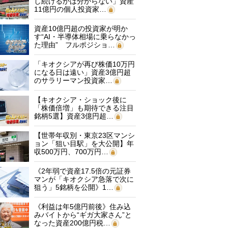
し続けるかは分からない」資産
11億円の個人投資家…
資産10億円超の投資家が明か
す“AI・半導体相場に乗らなかっ
た理由” フルポジショ…
「キオクシアが再び株価10万円
になる日は遠い」資産3億円超
のサラリーマン投資家…
【キオクシア・ショック後に
「株価倍増」も期待できる注目
銘柄5選】資産3億円超…
【世帯年収別・東京23区マンシ
ョン「狙い目駅」を大公開】年
収500万円、700万円…
《2年弱で資産17.5倍の元証券
マンが「キオクシア急落で次に
狙う」5銘柄を公開》1…
《利益は年5億円前後》住み込
みバイトから“ギガ大家さん”と
なった資産200億円税…