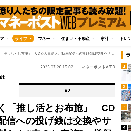
ア
ライフ
マネー
住まい・不動産
家計
トレ
仏教学者が読み解く「推し活とお布施」 CDを大量購入、動画配信への投げ銭は交換やサービスの対価を超越した“真のお布施” 僧侶も学ぶべきアイドルの“尊さ”の正体
ラ
1
2025.07.20 15:02
マネーポストWEB
効用
2
2
＃
く「推し活とお布施」 CD
3
配信への投げ銭は交換やサ
4