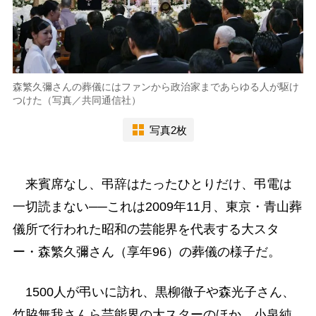
森繁久彌さんの葬儀にはファンから政治家まであらゆる人が駆け
つけた（写真／共同通信社）
写真2枚
来賓席なし、弔辞はたったひとりだけ、弔電は
一切読まない──これは2009年11月、東京・青山葬
儀所で行われた昭和の芸能界を代表する大スタ
ー・森繁久彌さん（享年96）の葬儀の様子だ。
1500人が弔いに訪れ、黒柳徹子や森光子さん、
竹脇無我さんら芸能界の大スターのほか、小泉純