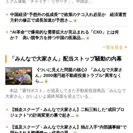
ミアム連載「チャイナ・リサーチ」。中国企…
中国経済“予想外の低成長”で政策のテコ入れ必至か 経済運営
方針の修正で成長加速が予想さ…
“AI革命”で爆発的な需要拡大が見込まれる「CXO」とは何
か？ 高い競争力を持つ中国の医薬品…
一覧を見る
「みんなで大家さん」配当ストップ騒動の内幕
《ついに見えた問題の核心》「みんなで大家さ
ん」2000億円超不動産投資トラブル“異常なく
ら…
本誌『週刊ポスト』が追及してきた不動産投資商品「みんなで
大家さん」がいよいよ最終局面を迎えている…
【独走スクープ・みんなで大家さん】二転三転した“成田プロ
ジェクト”の計画変更の裏で起き…
【追及スクープ・みんなで大家さん】独占入手“内部議事録”で
明かされる柳瀬健一・代表の思…