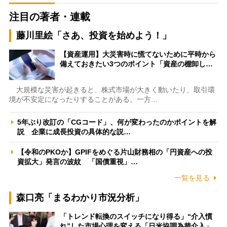
注目の著者・連載
藤川里絵「さあ、投資を始めよう！」
【資産運用】大災害時に慌てないために平時から
備えておきたい3つのポイント「資産の棚卸し…
大規模な災害が起きると、株式市場が大きく動いたり、取引環
境が不安定になったりすることがある。一方…
5年ぶり改訂の「CGコード」、何が変わったのかポイントを解
説 企業に成長投資の具体的な説…
【令和のPKOか】GPIFをめぐる片山財務相の「円資産への投
資拡大」発言の波紋 「国債重視」…
一覧を見る
森口亮「まるわかり市況分析」
「トレンド転換のスイッチになり得る」“介入慣
れ”した市場心理を変える「日米協調為替介入」