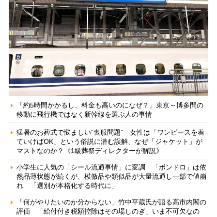
「約5時間かかるし、料金も高いのになぜ？」東京～博多間の
移動に飛行機ではなく新幹線を選ぶ人の事情
猛暑のお葬式で悩ましい“喪服問題” 女性は「ワンピースを着
ていけばOK」という俗説に潜む誤解、なぜ「ジャケット」が
マストなのか？《1級葬祭ディレクターが解説》
小学生に人気の「シール流通事情」に変調 「ボンドロ」は依
然品薄状態が続くが、模倣品や類似品が大量流通し一部で値崩
れ 「選別が本格化する時代に」
「何がやりたいのか分からない」竹中平蔵氏が語る高市内閣の
評価 「給付付き税額控除はその場しのぎ」いま不可欠なの