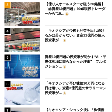
【億り人オールスターが狙う20銘柄】
3
「総資産69億円超」90歳現役トレーダ
ーから“10…
「キオクシアが今後も利益を出し続け
4
るかは分からない」資産11億円の個人
投資家が…
資産10億円超の投資家が明かす“AI・半
5
導体相場に乗らなかった理由” フルポ
ジション…
「キオクシアが再び株価10万円になる
6
日は遠い」資産3億円超のサラリーマン
投資家が…
【キオクシア・ショック後に「株価倍
7