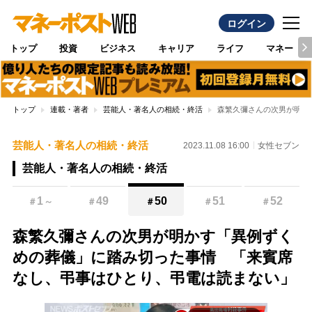
ログイン
トップ
投資
ビジネス
キャリア
ライフ
マネー
トップ
連載・著者
芸能人・著名人の相続・終活
森繁久彌さんの次男が明か
芸能人・著名人の相続・終活
2023.11.08 16:00
女性セブン
芸能人・著名人の相続・終活
1
49
50
51
52
＃
～
＃
＃
＃
＃
森繁久彌さんの次男が明かす「異例ずく
めの葬儀」に踏み切った事情 「来賓席
なし、弔事はひとり、弔電は読まない」