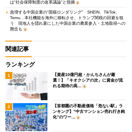
は“社会保障制度の改革議論”と指摘
急増する中国企業の“国籍ロンダリング” SHEIN、TikTok、
Temu…本社機能を海外に移転させ、トランプ関税の回避を狙
う 現地人を隠れ蓑にした中国企業の農業参入・土地取得への
懸念も
関連記事
ランキング
【資産10億円超・かんちさんが厳
1
選！】「キオクシアの次」に資金が流
れる期待の高…
【首都圏の不動産価格「危ない駅」ラ
2
ンキング】“中古マンション売れ行き鈍
化”のワー…