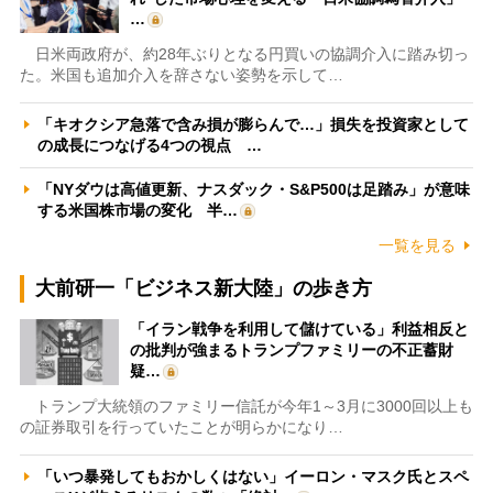
…
日米両政府が、約28年ぶりとなる円買いの協調介入に踏み切っ
た。米国も追加介入を辞さない姿勢を示して…
「キオクシア急落で含み損が膨らんで…」損失を投資家として
の成長につなげる4つの視点 …
「NYダウは高値更新、ナスダック・S&P500は足踏み」が意味
する米国株市場の変化 半…
一覧を見る
大前研一「ビジネス新大陸」の歩き方
「イラン戦争を利用して儲けている」利益相反と
の批判が強まるトランプファミリーの不正蓄財
疑…
トランプ大統領のファミリー信託が今年1～3月に3000回以上も
の証券取引を行っていたことが明らかになり…
「いつ暴発してもおかしくはない」イーロン・マスク氏とスペ