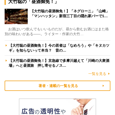
大竹聡の「昼酒御免！」
【大竹聡の昼酒御免！】「ネグローニ」「山崎」
「マンハッタン」新宿三丁目の隠れ家バーで1…
お酒はいつ飲んでもいいものだが、昼から飲むお酒にはまた格
別の味わいがある――。ライター・作家の大竹…
【大竹聡の昼酒御免！】今の若者は「なめろう」や「キヌカツ
ギ」を知らないって本当？ 昔の…
【大竹聡の昼酒御免！】京急線で多摩川越えて「川崎の大衆酒
場」へと昼酒旅 押し寄せるノス…
一覧を見る
著者・連載の一覧を見る