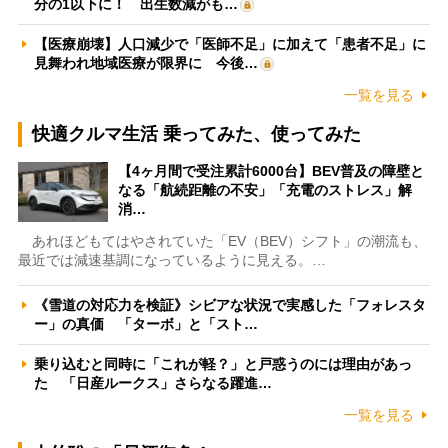
分の1以下に！ 出生数減がも…
【医療崩壊】人口減少で「医師不足」に加えて「患者不足」に
見舞われ地域医療が限界に 今後…
一覧を見る
快適クルマ生活 乗ってみた、使ってみた
【4ヶ月間で受注累計6000台】BEV普及の障壁と
なる「航続距離の不安」「充電のストレス」解
消…
あれほどもてはやされていた「EV（BEV）シフト」の潮流も、
最近では減速基調になっているように見える。…
《雪道の対応力を検証》シビアな状況で実感した「フォレスタ
ー」の真価 「ターボ」と「スト…
乗り込むと同時に「これが軽？」と戸惑うのには理由があっ
た 「日産ルークス」さらなる躍進…
一覧を見る