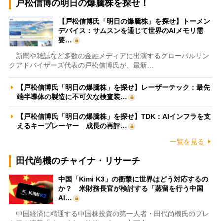
戸松信博の明日の爆騰株を探せ！
【戸松信博氏「明日の爆騰株」を探せ】トーメン
デバイス：サムスンを通じて世界のAIメモリ需
要…
新聞や雑誌など多数の金融メディアに出演するグローバルリン
クアドバイザーズ代表の戸松信博氏が、最新…
【戸松信博氏「明日の爆騰株」を探せ】レーザーテック：最先
端半導体の製造に不可欠な検査装…
【戸松信博氏「明日の爆騰株」を探せ】TDK：AIインフラを支
えるキープレーヤー 成長の再評…
一覧を見る
田代尚機のチャイナ・リサーチ
中国「Kimi K3」の衝撃に世界はどう対応するの
か？ 米財務長官が検討する「蒸留を行う中国
AI…
中国経済に精通する中国株投資の第一人者・田代尚機氏のプレ