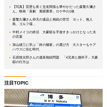
【写真】芸歴も長く交友関係も華やかだった森繁久彌さ
ん。映画「喜劇 黄綬褒章」ロケ中の1枚
森繁久彌さん仰天の遺品と相続の苦労 ヨット、無人
島、ゴルフ場…
中村メイコの終活 大豪邸を手放すきっかけとなった夫
の言葉
加山雄三に学ぶ「終の棲家」の選び方 大スターもケア
ハウスに住む時代
石原慎太郎さんの遺産相続問題 「4兄弟と婚外子」大豪
邸の行方は
注目TOPIC