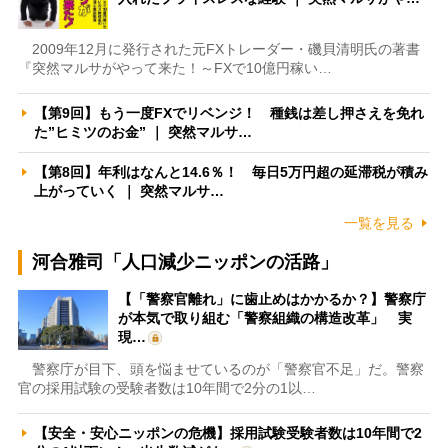
2009年12月に発行された元FXトレーダー・磯貝清明氏の著書
『突然マルサがやって来た！～FXで10億円稼い…
【第9回】もう一度FXでリベンジ！ 種銭は差し押さえを免れ
た”ヒミツのお金” ｜ 突然マルサ…
【第8回】年利はなんと14.6％！ 毎日5万円超の延滞税が積み
上がっていく ｜ 突然マルサ…
一覧を見る
河合雅司「人口減少ニッポンの活路」
【「警察官離れ」に歯止めはかかるか？】警察庁
が本気で取り組む「警察組織の構造改革」 実
現…
警察庁が目下、頭を悩ませているのが「警察官不足」だ。警察
官の採用試験の受験者数は10年間で2分の1以…
【安全・安心ニッポンの危機】採用試験受験者数は10年間で2