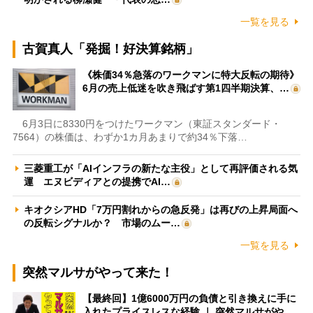
一覧を見る
古賀真人「発掘！好決算銘柄」
《株価34％急落のワークマンに特大反転の期待》
6月の売上低迷を吹き飛ばす第1四半期決算、…
6月3日に8330円をつけたワークマン（東証スタンダード・
7564）の株価は、わずか1カ月あまりで約34％下落…
三菱重工が「AIインフラの新たな主役」として再評価される気
運 エヌビディアとの提携でAI…
キオクシアHD「7万円割れからの急反発」は再びの上昇局面へ
の反転シグナルか？ 市場のムー…
一覧を見る
突然マルサがやって来た！
【最終回】1億6000万円の負債と引き換えに手に
入れたプライスレスな経験 ｜ 突然マルサがや…