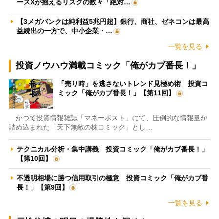
ースXが抱えるリスクの数々「絶対…
【3メガバンクは純利益5兆円超】銀行、商社、ゼネコンは最高
益続出の一方で、中小企業・…
一覧を見る
投資ノウハウ満載コミック「俺がカブ番長！」
「売り時」を逃さないトレンド見極め術 投資コ
ミック「俺がカブ番長！」【第11回】
かつて投資情報雑誌「マネーポスト」にて、圧倒的な情報量が
詰め込まれた「天下無敵の株コミック」とし…
テクニカル分析・集中講義 投資コミック「俺がカブ番長！」
【第10回】
不透明相場に勝つ信用取引の極意 投資コミック「俺がカブ番
長！」【第9回】
一覧を見る