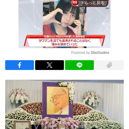
もっと見る
arrow_forward_ios
Powered by 
GliaStudios
Mute