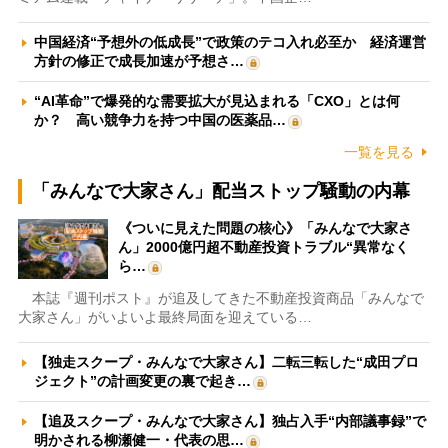
中国経済“予想外の低成長”で政策のテコ入れ必至か 経済運営
方針の修正で成長加速が予想さ…
“AI革命”で爆発的な需要拡大が見込まれる「CXO」とは何
か？ 高い競争力を持つ中国の医薬品…
一覧を見る
「みんなで大家さん」配当ストップ騒動の内幕
《ついに見えた問題の核心》「みんなで大家さ
ん」2000億円超不動産投資トラブル“異常なく
ら…
本誌『週刊ポスト』が追及してきた不動産投資商品「みんなで
大家さん」がいよいよ最終局面を迎えている…
【独走スクープ・みんなで大家さん】二転三転した“成田プロ
ジェクト”の計画変更の裏で起き…
【追及スクープ・みんなで大家さん】独占入手“内部議事録”で
明かされる柳瀬健一・代表の思…