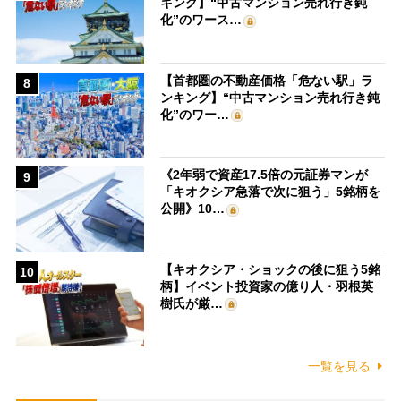
キング】“中古マンション売れ行き鈍
化”のワース…
【首都圏の不動産価格「危ない駅」ラ
8
ンキング】“中古マンション売れ行き鈍
化”のワー…
《2年弱で資産17.5倍の元証券マンが
9
「キオクシア急落で次に狙う」5銘柄を
公開》10…
【キオクシア・ショックの後に狙う5銘
10
柄】イベント投資家の億り人・羽根英
樹氏が厳…
一覧を見る