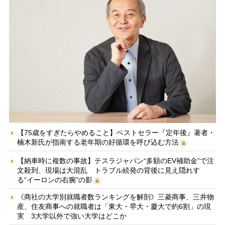
【75歳をすぎたらやめること】ベストセラー『定年後』著者・
楠木新氏が指南する老年期の好循環を呼び込む方法
【納車時に複数の事故】テスラジャパン“多額のEV補助金”で注
文殺到、現場は大混乱 トラブル続発の背後に見え隠れす
る“イーロンの右腕”の影
《商社の大学別就職者数ランキングを解剖》三菱商事、三井物
産、住友商事への就職者は「東大・早大・慶大で約6割」の現
実 3大学以外で強い大学はどこか