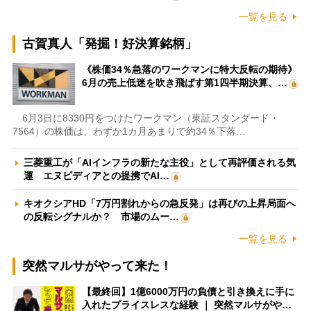
一覧を見る
古賀真人「発掘！好決算銘柄」
《株価34％急落のワークマンに特大反転の期待》
6月の売上低迷を吹き飛ばす第1四半期決算、…
6月3日に8330円をつけたワークマン（東証スタンダード・
7564）の株価は、わずか1カ月あまりで約34％下落…
三菱重工が「AIインフラの新たな主役」として再評価される気
運 エヌビディアとの提携でAI…
キオクシアHD「7万円割れからの急反発」は再びの上昇局面へ
の反転シグナルか？ 市場のムー…
一覧を見る
突然マルサがやって来た！
【最終回】1億6000万円の負債と引き換えに手に
入れたプライスレスな経験 ｜ 突然マルサがや…