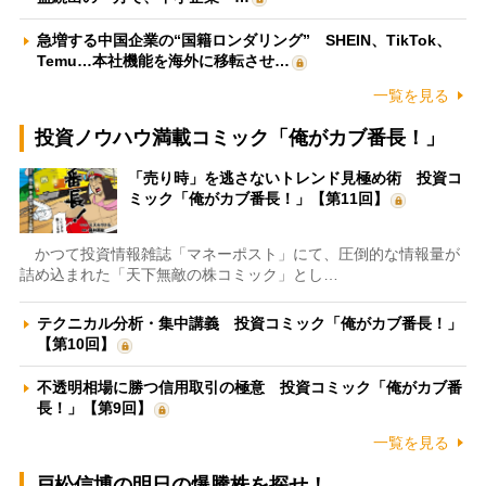
急増する中国企業の“国籍ロンダリング” SHEIN、TikTok、
Temu…本社機能を海外に移転させ…
一覧を見る
投資ノウハウ満載コミック「俺がカブ番長！」
「売り時」を逃さないトレンド見極め術 投資コ
ミック「俺がカブ番長！」【第11回】
かつて投資情報雑誌「マネーポスト」にて、圧倒的な情報量が
詰め込まれた「天下無敵の株コミック」とし…
テクニカル分析・集中講義 投資コミック「俺がカブ番長！」
【第10回】
不透明相場に勝つ信用取引の極意 投資コミック「俺がカブ番
長！」【第9回】
一覧を見る
戸松信博の明日の爆騰株を探せ！