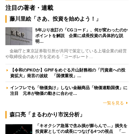
注目の著者・連載
藤川里絵「さあ、投資を始めよう！」
5年ぶり改訂の「CGコード」、何が変わったのか
ポイントを解説 企業に成長投資の具体的な説
明…
金融庁と東京証券取引所が共同で策定している上場企業の経営
や取締役会のあり方を定める「コーポレート…
【令和のPKOか】GPIFをめぐる片山財務相の「円資産への投
資拡大」発言の波紋 「国債重視」…
インフレでも「物価負け」しない金融商品「物価連動国債」に
注目 元本が物価の動きに合わせ…
一覧を見る
森口亮「まるわかり市況分析」
「キオクシア急落で含み損が膨らんで…」損失を
投資家としての成長につなげる4つの視点 「…