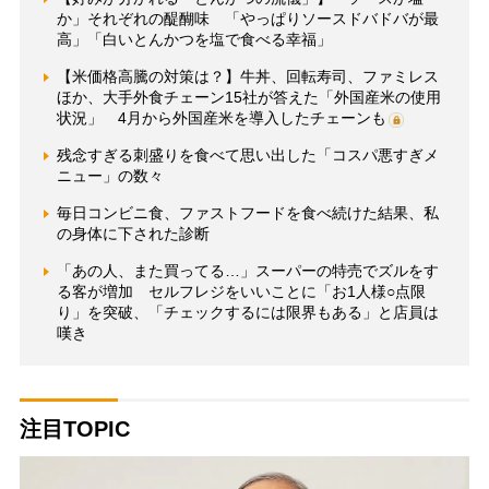
か」それぞれの醍醐味 「やっぱりソースドバドバが最
高」「白いとんかつを塩で食べる幸福」
【米価格高騰の対策は？】牛丼、回転寿司、ファミレス
ほか、大手外食チェーン15社が答えた「外国産米の使用
状況」 4月から外国産米を導入したチェーンも
残念すぎる刺盛りを食べて思い出した「コスパ悪すぎメ
ニュー」の数々
毎日コンビニ食、ファストフードを食べ続けた結果、私
の身体に下された診断
「あの人、また買ってる…」スーパーの特売でズルをす
る客が増加 セルフレジをいいことに「お1人様○点限
り」を突破、「チェックするには限界もある」と店員は
嘆き
注目TOPIC