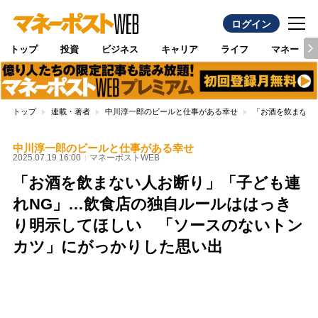
ログイン
トップ
投資
ビジネス
キャリア
ライフ
マネー
トップ
連載・著者
中川淳一郎のビールと仕事がある幸せ
「お酒を飲まない
中川淳一郎のビールと仕事がある幸せ
2025.07.19 16:00
マネーポストWEB
「お酒を飲まない人お断り」「子ども連
れNG」…飲食店の独自ルールははっき
り明示してほしい 「ソースのないトン
カツ」にがっかりした思い出
Loaded
:
96.70%
/
Unmute