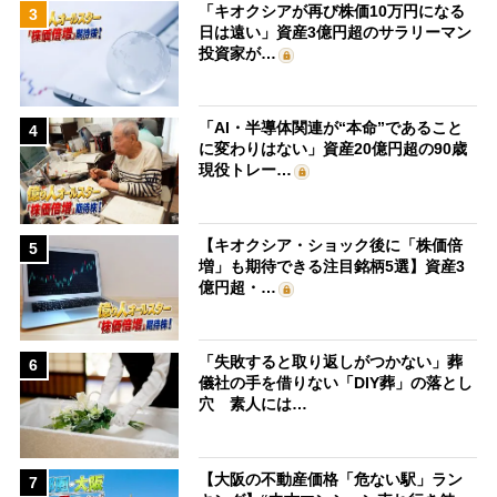
「キオクシアが再び株価10万円になる
3
日は遠い」資産3億円超のサラリーマン
投資家が…
「AI・半導体関連が“本命”であること
4
に変わりはない」資産20億円超の90歳
現役トレー…
【キオクシア・ショック後に「株価倍
5
増」も期待できる注目銘柄5選】資産3
億円超・…
「失敗すると取り返しがつかない」葬
6
儀社の手を借りない「DIY葬」の落とし
穴 素人には…
【大阪の不動産価格「危ない駅」ラン
7