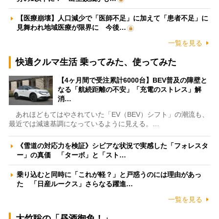
【医療崩壊】人口減少で「医師不足」に加えて「患者不足」に
見舞われ地域医療が限界に 今後…
一覧を見る
快適クルマ生活 乗ってみた、使ってみた
【4ヶ月間で受注累計6000台】BEV普及の障壁と
なる「航続距離の不安」「充電のストレス」解
消…
あれほどもてはやされていた「EV（BEV）シフト」の潮流も、
最近では減速基調になっているように見える。…
《雪道の対応力を検証》シビアな状況で実感した「フォレスタ
ー」の真価 「ターボ」と「スト…
乗り込むと同時に「これが軽？」と戸惑うのには理由があっ
た 「日産ルークス」さらなる躍進…
一覧を見る
大竹聡の「昼酒御免！」