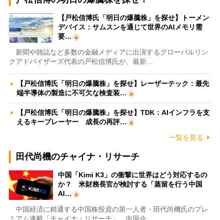
【戸松信博氏「明日の爆騰株」を探せ】トーメン
デバイス：サムスンを通じて世界のAIメモリ需
要…
新聞や雑誌など多数の金融メディアに出演するグローバルリン
クアドバイザーズ代表の戸松信博氏が、最新…
【戸松信博氏「明日の爆騰株」を探せ】レーザーテック：最先
端半導体の製造に不可欠な検査装…
【戸松信博氏「明日の爆騰株」を探せ】TDK：AIインフラを支
えるキープレーヤー 成長の再評…
一覧を見る
田代尚機のチャイナ・リサーチ
中国「Kimi K3」の衝撃に世界はどう対応するの
か？ 米財務長官が検討する「蒸留を行う中国
AI…
中国経済に精通する中国株投資の第一人者・田代尚機氏のプレ
ミアム連載「チャイナ・リサーチ」。中国企…