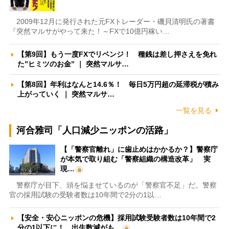
2009年12月に発行された元FXトレーダー・磯貝清明氏の著書
『突然マルサがやって来た！～FXで10億円稼い…
【第9回】もう一度FXでリベンジ！ 種銭は差し押さえを免れ
た”ヒミツのお金” ｜ 突然マルサ…
【第8回】年利はなんと14.6％！ 毎日5万円超の延滞税が積み
上がっていく ｜ 突然マルサ…
一覧を見る
河合雅司「人口減少ニッポンの活路」
【「警察官離れ」に歯止めはかかるか？】警察庁
が本気で取り組む「警察組織の構造改革」 実
現…
警察庁が目下、頭を悩ませているのが「警察官不足」だ。警察
官の採用試験の受験者数は10年間で2分の1以…
【安全・安心ニッポンの危機】採用試験受験者数は10年間で2
分の1以下に！ 出生数減がも…