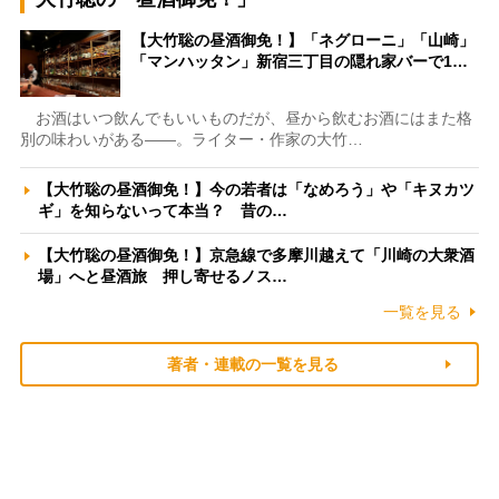
【大竹聡の昼酒御免！】「ネグローニ」「山崎」
「マンハッタン」新宿三丁目の隠れ家バーで1…
お酒はいつ飲んでもいいものだが、昼から飲むお酒にはまた格
別の味わいがある――。ライター・作家の大竹…
【大竹聡の昼酒御免！】今の若者は「なめろう」や「キヌカツ
ギ」を知らないって本当？ 昔の…
【大竹聡の昼酒御免！】京急線で多摩川越えて「川崎の大衆酒
場」へと昼酒旅 押し寄せるノス…
一覧を見る
著者・連載の一覧を見る