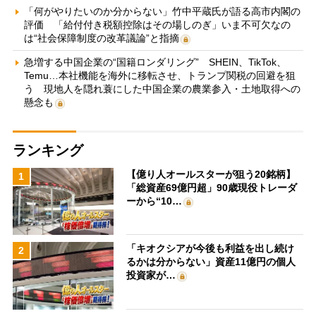
「何がやりたいのか分からない」竹中平蔵氏が語る高市内閣の
評価 「給付付き税額控除はその場しのぎ」いま不可欠なの
は“社会保障制度の改革議論”と指摘
急増する中国企業の“国籍ロンダリング” SHEIN、TikTok、
Temu…本社機能を海外に移転させ、トランプ関税の回避を狙
う 現地人を隠れ蓑にした中国企業の農業参入・土地取得への
懸念も
ランキング
【億り人オールスターが狙う20銘柄】
1
「総資産69億円超」90歳現役トレーダ
ーから“10…
「キオクシアが今後も利益を出し続け
2
るかは分からない」資産11億円の個人
投資家が…