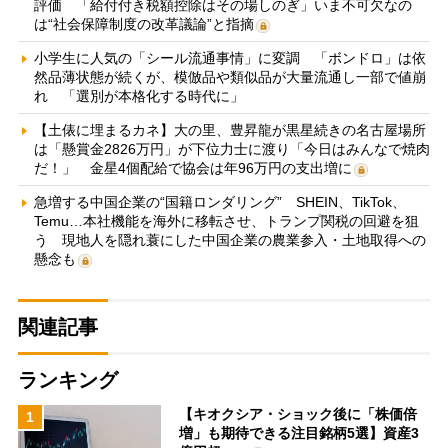
評価 「給付付き税額控除はその場しのぎ」いま不可欠なの
は“社会保障制度の改革議論”と指摘
小学生に人気の「シール流通事情」に変調 「ボンドロ」は依
然品薄状態が続くが、模倣品や類似品が大量流通し一部で値崩
れ 「選別が本格化する時代に」
【土俵に埋まるカネ】大の里、豊昇龍が黒星続きの名古屋場所
は「懸賞金2826万円」が下位力士に渡り「今日はみんなで焼肉
だ！」 金星4個配給で協会は年96万円の支出増に
急増する中国企業の“国籍ロンダリング” SHEIN、TikTok、
Temu…本社機能を海外に移転させ、トランプ関税の回避を狙
う 現地人を隠れ蓑にした中国企業の農業参入・土地取得への
懸念も
関連記事
ランキング
【キオクシア・ショック後に「株価倍
1
増」も期待できる注目銘柄5選】資産3