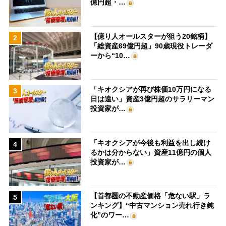
億円超・…
【億り人オールスターが狙う20銘柄】
2
「総資産69億円超」90歳現役トレーダ
ーから“10…
「キオクシアが再び株価10万円になる
3
日は遠い」資産3億円超のサラリーマン
投資家が…
「キオクシアが今後も利益を出し続け
4
るかは分からない」資産11億円の個人
投資家が…
【首都圏の不動産価格「危ない駅」ラ
5
ンキング】“中古マンション売れ行き鈍
化”のワー…