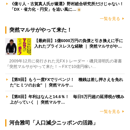
《億り人・古賀真人氏が厳選》野村総合研究所だけじゃない！
「DX・省力化・円安」を追い風に…
一覧を見る
突然マルサがやって来た！
【最終回】1億6000万円の負債と引き換えに手に
入れたプライスレスな経験 ｜ 突然マルサがや…
2009年12月に発行された元FXトレーダー・磯貝清明氏の著書
『突然マルサがやって来た！～FXで10億円稼い…
【第9回】もう一度FXでリベンジ！ 種銭は差し押さえを免れ
た”ヒミツのお金” ｜ 突然マルサ…
【第8回】年利はなんと14.6％！ 毎日5万円超の延滞税が積み
上がっていく ｜ 突然マルサ…
一覧を見る
河合雅司「人口減少ニッポンの活路」