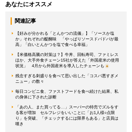
あなたにオススメ
関連記事
【好みが分かれる「とんかつの流儀」】「ソースか塩
か」それぞれの醍醐味 「やっぱりソースドバドバが最
高」「白いとんかつを塩で食べる幸福」
【米価格高騰の対策は？】牛丼、回転寿司、ファミレス
ほか、大手外食チェーン15社が答えた「外国産米の使用
状況」 4月から外国産米を導入したチェーンも
残念すぎる刺盛りを食べて思い出した「コスパ悪すぎメ
ニュー」の数々
毎日コンビニ食、ファストフードを食べ続けた結果、私
の身体に下された診断
「あの人、また買ってる…」スーパーの特売でズルをす
る客が増加 セルフレジをいいことに「お1人様○点限
り」を突破、「チェックするには限界もある」と店員は
嘆き