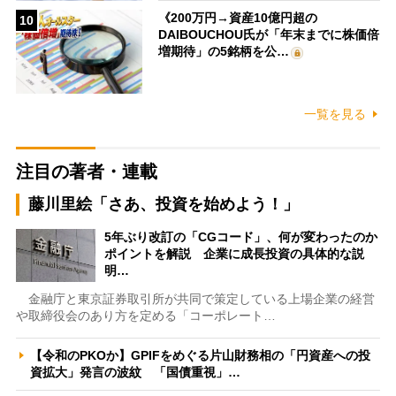
《200万円→資産10億円超の
10
DAIBOUCHOU氏が「年末までに株価倍
増期待」の5銘柄を公…
一覧を見る
注目の著者・連載
藤川里絵「さあ、投資を始めよう！」
5年ぶり改訂の「CGコード」、何が変わったのか
ポイントを解説 企業に成長投資の具体的な説
明…
金融庁と東京証券取引所が共同で策定している上場企業の経営
や取締役会のあり方を定める「コーポレート…
【令和のPKOか】GPIFをめぐる片山財務相の「円資産への投
資拡大」発言の波紋 「国債重視」…