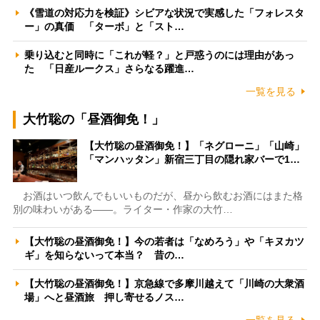
《雪道の対応力を検証》シビアな状況で実感した「フォレスタ
ー」の真価 「ターボ」と「スト…
乗り込むと同時に「これが軽？」と戸惑うのには理由があっ
た 「日産ルークス」さらなる躍進…
一覧を見る
大竹聡の「昼酒御免！」
【大竹聡の昼酒御免！】「ネグローニ」「山崎」
「マンハッタン」新宿三丁目の隠れ家バーで1…
お酒はいつ飲んでもいいものだが、昼から飲むお酒にはまた格
別の味わいがある――。ライター・作家の大竹…
【大竹聡の昼酒御免！】今の若者は「なめろう」や「キヌカツ
ギ」を知らないって本当？ 昔の…
【大竹聡の昼酒御免！】京急線で多摩川越えて「川崎の大衆酒
場」へと昼酒旅 押し寄せるノス…
一覧を見る