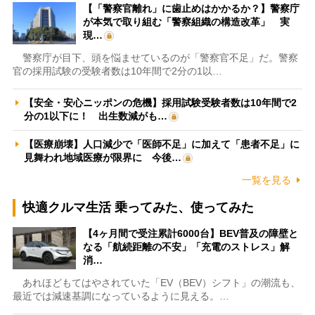
【「警察官離れ」に歯止めはかかるか？】警察庁
が本気で取り組む「警察組織の構造改革」 実
現…
警察庁が目下、頭を悩ませているのが「警察官不足」だ。警察
官の採用試験の受験者数は10年間で2分の1以…
【安全・安心ニッポンの危機】採用試験受験者数は10年間で2
分の1以下に！ 出生数減がも…
【医療崩壊】人口減少で「医師不足」に加えて「患者不足」に
見舞われ地域医療が限界に 今後…
一覧を見る
快適クルマ生活 乗ってみた、使ってみた
【4ヶ月間で受注累計6000台】BEV普及の障壁と
なる「航続距離の不安」「充電のストレス」解
消…
あれほどもてはやされていた「EV（BEV）シフト」の潮流も、
最近では減速基調になっているように見える。…