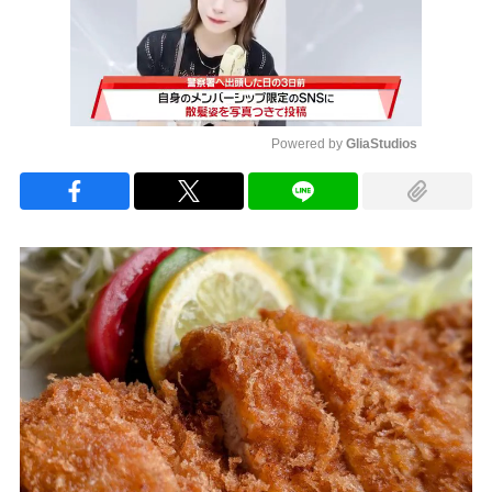
Powered by 
GliaStudios
Mute