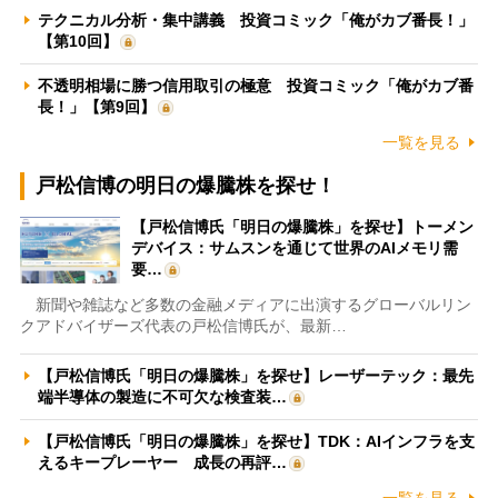
テクニカル分析・集中講義 投資コミック「俺がカブ番長！」
【第10回】
不透明相場に勝つ信用取引の極意 投資コミック「俺がカブ番
長！」【第9回】
一覧を見る
戸松信博の明日の爆騰株を探せ！
【戸松信博氏「明日の爆騰株」を探せ】トーメン
デバイス：サムスンを通じて世界のAIメモリ需
要…
新聞や雑誌など多数の金融メディアに出演するグローバルリン
クアドバイザーズ代表の戸松信博氏が、最新…
【戸松信博氏「明日の爆騰株」を探せ】レーザーテック：最先
端半導体の製造に不可欠な検査装…
【戸松信博氏「明日の爆騰株」を探せ】TDK：AIインフラを支
えるキープレーヤー 成長の再評…
一覧を見る