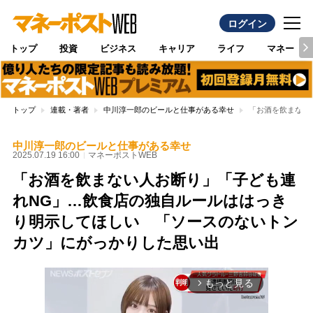
ログイン
トップ
投資
ビジネス
キャリア
ライフ
マネー
トップ
連載・著者
中川淳一郎のビールと仕事がある幸せ
「お酒を飲まない
中川淳一郎のビールと仕事がある幸せ
2025.07.19 16:00
マネーポストWEB
「お酒を飲まない人お断り」「子ども連
れNG」…飲食店の独自ルールははっき
り明示してほしい 「ソースのないトン
カツ」にがっかりした思い出
もっと見る
arrow_forward_ios