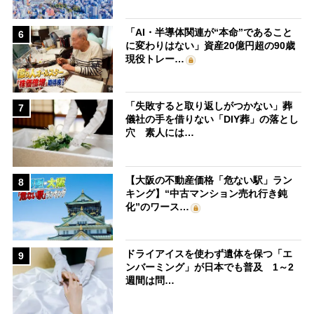
「AI・半導体関連が“本命”であること
6
に変わりはない」資産20億円超の90歳
現役トレー…
「失敗すると取り返しがつかない」葬
7
儀社の手を借りない「DIY葬」の落とし
穴 素人には…
【大阪の不動産価格「危ない駅」ラン
8
キング】“中古マンション売れ行き鈍
化”のワース…
ドライアイスを使わず遺体を保つ「エ
9
ンバーミング」が日本でも普及 1～2
週間は問…