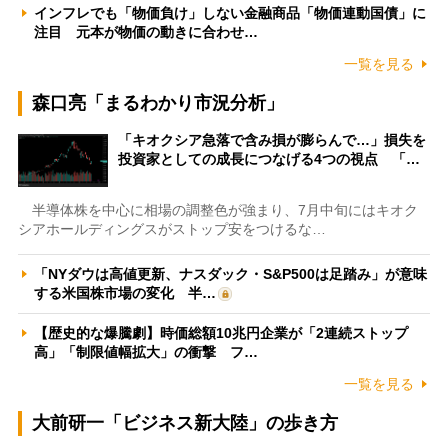
インフレでも「物価負け」しない金融商品「物価連動国債」に
注目 元本が物価の動きに合わせ…
一覧を見る
森口亮「まるわかり市況分析」
「キオクシア急落で含み損が膨らんで…」損失を
投資家としての成長につなげる4つの視点 「…
半導体株を中心に相場の調整色が強まり、7月中旬にはキオク
シアホールディングスがストップ安をつけるな…
「NYダウは高値更新、ナスダック・S&P500は足踏み」が意味
する米国株市場の変化 半…
【歴史的な爆騰劇】時価総額10兆円企業が「2連続ストップ
高」「制限値幅拡大」の衝撃 フ…
一覧を見る
大前研一「ビジネス新大陸」の歩き方