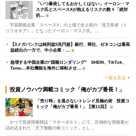
「いつ暴発してもおかしくはない」イーロン・マ
スク氏とスペースXが抱えるリスクの数々「絶対
的…
宇宙開発企業「スペースX」の上場で史上初の「兆万長者（ト
リリオネア）」となったイーロン・マスク氏。…
【3メガバンクは純利益5兆円超】銀行、商社、ゼネコンは最高
益続出の一方で、中小企業・…
急増する中国企業の“国籍ロンダリング” SHEIN、TikTok、
Temu…本社機能を海外に移転させ…
一覧を見る
投資ノウハウ満載コミック「俺がカブ番長！」
「売り時」を逃さないトレンド見極め術 投資コ
ミック「俺がカブ番長！」【第11回】
かつて投資情報雑誌「マネーポスト」にて、圧倒的な情報量が
詰め込まれた「天下無敵の株コミック」とし…