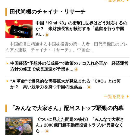
田代尚機のチャイナ・リサーチ
中国「Kimi K3」の衝撃に世界はどう対応するの
か？ 米財務長官が検討する「蒸留を行う中国
AI…
中国経済に精通する中国株投資の第一人者・田代尚機氏のプレ
ミアム連載「チャイナ・リサーチ」。中国企…
中国経済“予想外の低成長”で政策のテコ入れ必至か 経済運営
方針の修正で成長加速が予想さ…
“AI革命”で爆発的な需要拡大が見込まれる「CXO」とは何
か？ 高い競争力を持つ中国の医薬品…
一覧を見る
「みんなで大家さん」配当ストップ騒動の内幕
《ついに見えた問題の核心》「みんなで大家さ
ん」2000億円超不動産投資トラブル“異常なく
ら…