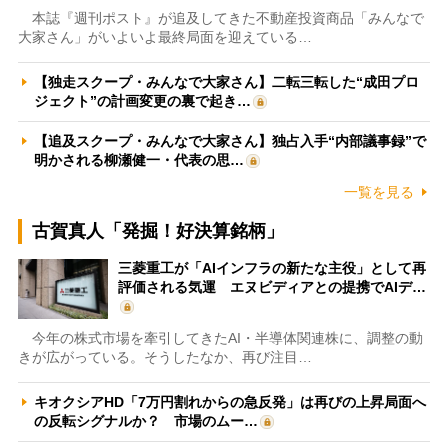
本誌『週刊ポスト』が追及してきた不動産投資商品「みんなで
大家さん」がいよいよ最終局面を迎えている…
【独走スクープ・みんなで大家さん】二転三転した“成田プロ
ジェクト”の計画変更の裏で起き…
【追及スクープ・みんなで大家さん】独占入手“内部議事録”で
明かされる柳瀬健一・代表の思…
一覧を見る
古賀真人「発掘！好決算銘柄」
三菱重工が「AIインフラの新たな主役」として再
評価される気運 エヌビディアとの提携でAIデ…
今年の株式市場を牽引してきたAI・半導体関連株に、調整の動
きが広がっている。そうしたなか、再び注目…
キオクシアHD「7万円割れからの急反発」は再びの上昇局面へ
の反転シグナルか？ 市場のムー…