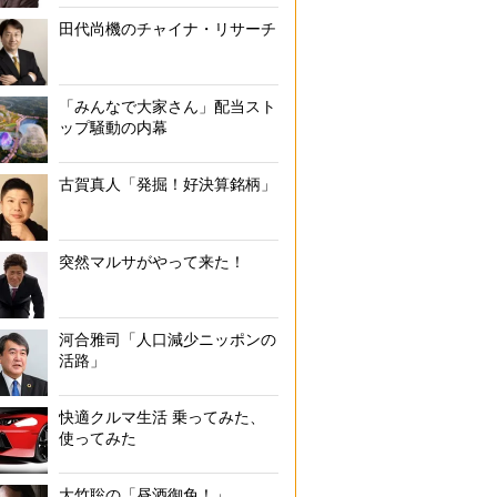
田代尚機のチャイナ・リサーチ
「みんなで大家さん」配当スト
ップ騒動の内幕
古賀真人「発掘！好決算銘柄」
突然マルサがやって来た！
河合雅司「人口減少ニッポンの
活路」
快適クルマ生活 乗ってみた、
使ってみた
大竹聡の「昼酒御免！」