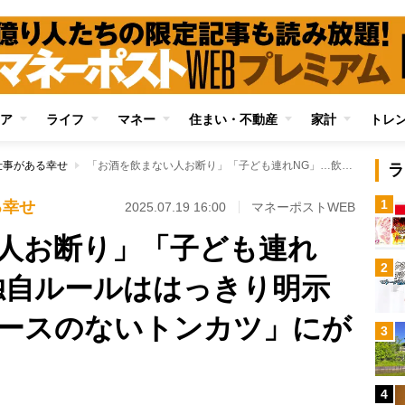
ア
ライフ
マネー
住まい・不動産
家計
トレ
仕事がある幸せ
「お酒を飲まない人お断り」「子ども連れNG」…飲食店の独自ルールははっきり明示してほしい 「ソースのないトンカツ」にがっかりした思い出
ラ
1
る幸せ
2025.07.19 16:00
マネーポストWEB
人お断り」「子ども連れ
2
独自ルールははっきり明示
ースのないトンカツ」にが
3
4