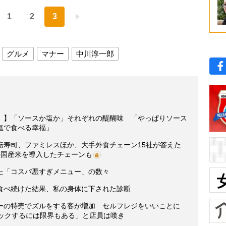
1
2
3
グルメ
マナー
中川淳一郎
」】「ソースか塩か」それぞれの醍醐味 「やっぱりソース
塩で食べる幸福」
転寿司、ファミレスほか、大手外食チェーン15社が答えた
外国産米を導入したチェーンも
た「コスパ悪すぎメニュー」の数々
食べ続けた結果、私の身体に下された診断
ーの特売でズルをする客が増加 セルフレジをいいことに
ェックするには限界もある」と店員は嘆き