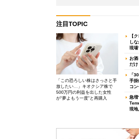
注目TOPIC
【ク
しな
現場
お酒
だけ
「3
「この恐ろしい株はさっさと手
手掛
放したい…」キオクシア株で
コン
500万円の利益を出した女性
急増
が“夢よもう一度”と再購入
Te
現地