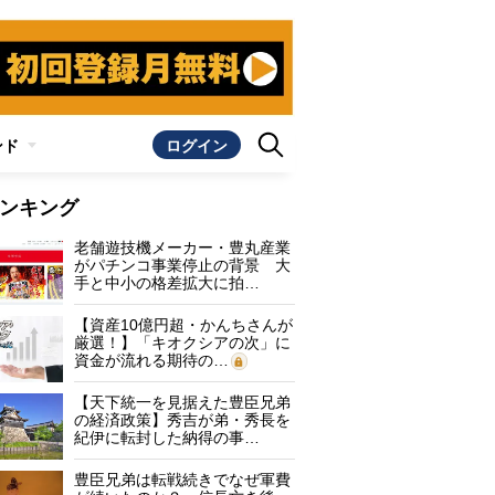
ンド
ログイン
ンキング
老舗遊技機メーカー・豊丸産業
がパチンコ事業停止の背景 大
手と中小の格差拡大に拍…
【資産10億円超・かんちさんが
厳選！】「キオクシアの次」に
資金が流れる期待の…
【天下統一を見据えた豊臣兄弟
の経済政策】秀吉が弟・秀長を
紀伊に転封した納得の事…
豊臣兄弟は転戦続きでなぜ軍費