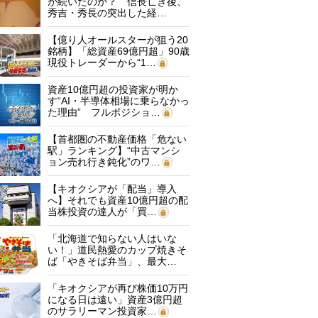
が続いたのか？ 信長亡き後、
秀吉・秀長の突出した経…
【億り人オールスターが狙う20
銘柄】「総資産69億円超」90歳
現役トレーダーから“1…
資産10億円超の投資家が明か
す“AI・半導体相場に乗らなかっ
た理由” フルポジショ…
【首都圏の不動産価格「危ない
駅」ランキング】“中古マンシ
ョン売れ行き鈍化”のワ…
【キオクシアが「配当」導入
へ】それでも資産10億円超の配
当株投資の達人が「買…
「北海道で知らない人はいな
い！」道民熱愛のカップ焼きそ
ば「やきそば弁当」、最大…
「キオクシアが再び株価10万円
になる日は遠い」資産3億円超
のサラリーマン投資家…