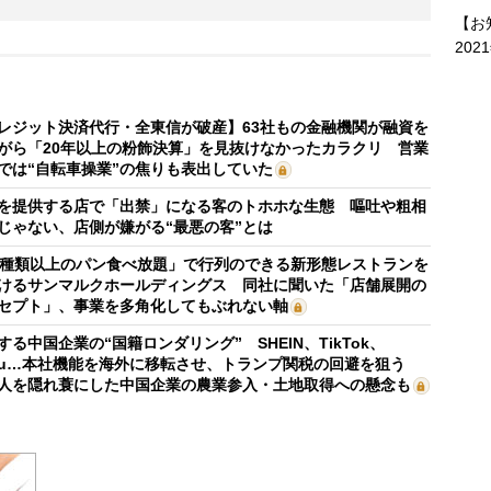
【お
202
レジット決済代行・全東信が破産】63社もの金融機関が融資を
がら「20年以上の粉飾決算」を見抜けなかったカラクリ 営業
では“自転車操業”の焦りも表出していた
を提供する店で「出禁」になる客のトホホな生態 嘔吐や粗相
じゃない、店側が嫌がる“最悪の客”とは
0種類以上のパン食べ放題」で行列のできる新形態レストランを
けるサンマルクホールディングス 同社に聞いた「店舗展開の
セプト」、事業を多角化してもぶれない軸
する中国企業の“国籍ロンダリング” SHEIN、TikTok、
mu…本社機能を海外に移転させ、トランプ関税の回避を狙う
人を隠れ蓑にした中国企業の農業参入・土地取得への懸念も