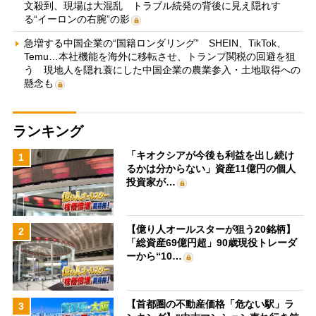
文殺到、現場は大混乱 トラブル続発の背後に見え隠れす
る“イーロンの右腕”の影
急増する中国企業の“国籍ロンダリング” SHEIN、TikTok、
Temu…本社機能を海外に移転させ、トランプ関税の回避を狙
う 現地人を隠れ蓑にした中国企業の農業参入・土地取得への
懸念も
ランキング
「キオクシアが今後も利益を出し続け
1
るかは分からない」資産11億円の個人
投資家が…
【億り人オールスターが狙う20銘柄】
2
「総資産69億円超」90歳現役トレーダ
ーから“10…
【首都圏の不動産価格「危ない駅」ラ
3