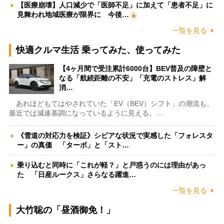
【医療崩壊】人口減少で「医師不足」に加えて「患者不足」に
見舞われ地域医療が限界に 今後…
一覧を見る
快適クルマ生活 乗ってみた、使ってみた
【4ヶ月間で受注累計6000台】BEV普及の障壁と
なる「航続距離の不安」「充電のストレス」解
消…
あれほどもてはやされていた「EV（BEV）シフト」の潮流も、
最近では減速基調になっているように見える。…
《雪道の対応力を検証》シビアな状況で実感した「フォレスタ
ー」の真価 「ターボ」と「スト…
乗り込むと同時に「これが軽？」と戸惑うのには理由があっ
た 「日産ルークス」さらなる躍進…
一覧を見る
大竹聡の「昼酒御免！」