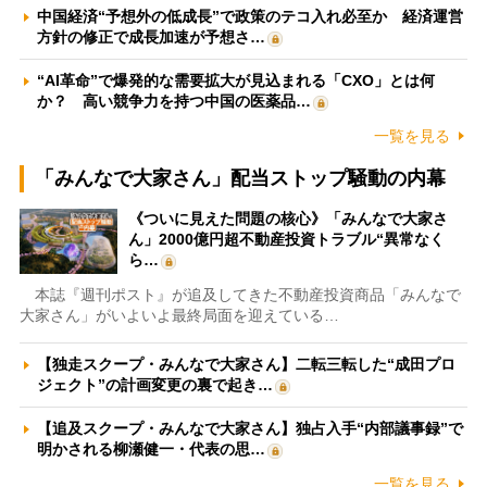
中国経済“予想外の低成長”で政策のテコ入れ必至か 経済運営
方針の修正で成長加速が予想さ…
“AI革命”で爆発的な需要拡大が見込まれる「CXO」とは何
か？ 高い競争力を持つ中国の医薬品…
一覧を見る
「みんなで大家さん」配当ストップ騒動の内幕
《ついに見えた問題の核心》「みんなで大家さ
ん」2000億円超不動産投資トラブル“異常なく
ら…
本誌『週刊ポスト』が追及してきた不動産投資商品「みんなで
大家さん」がいよいよ最終局面を迎えている…
【独走スクープ・みんなで大家さん】二転三転した“成田プロ
ジェクト”の計画変更の裏で起き…
【追及スクープ・みんなで大家さん】独占入手“内部議事録”で
明かされる柳瀬健一・代表の思…
一覧を見る