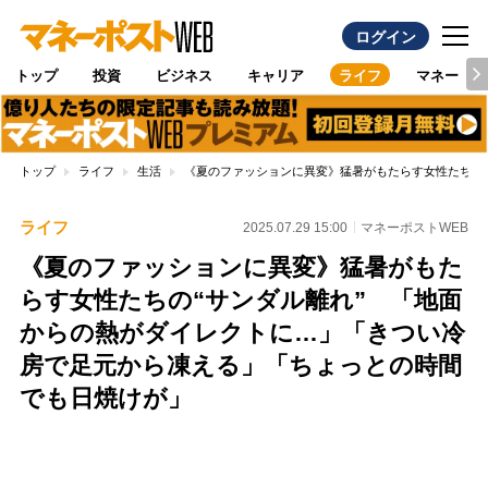
ログイン
トップ
投資
ビジネス
キャリア
ライフ
マネー
トップ
ライフ
生活
《夏のファッションに異変》猛暑がもたらす女性たちの
ライフ
2025.07.29 15:00
マネーポストWEB
《夏のファッションに異変》猛暑がもた
らす女性たちの“サンダル離れ” 「地面
からの熱がダイレクトに…」「きつい冷
房で足元から凍える」「ちょっとの時間
でも日焼けが」
Loaded
:
100.00%
/
Unmute