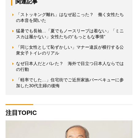
関連記事
「ストッキング離れ」はなぜ起こった？ 働く女性たち
の本音を聞いた
猛暑でも長袖…「夏でもノースリーブは着ない」「ミニ
スカは履かない」女性たちの“もっともな事情”
「同じ女性として恥ずかしい」マナー違反が横行する公
衆女子トイレのリアル
なぜ日本人だとバレた？ 海外で目立つ日本人ならでは
の行動
「軽率でした…」住宅街でご近所家族バーベキューに参
加した30代主婦の後悔
注目TOPIC