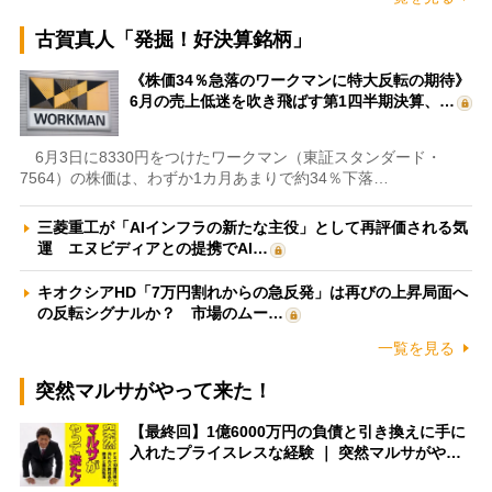
古賀真人「発掘！好決算銘柄」
《株価34％急落のワークマンに特大反転の期待》
6月の売上低迷を吹き飛ばす第1四半期決算、…
6月3日に8330円をつけたワークマン（東証スタンダード・
7564）の株価は、わずか1カ月あまりで約34％下落…
三菱重工が「AIインフラの新たな主役」として再評価される気
運 エヌビディアとの提携でAI…
キオクシアHD「7万円割れからの急反発」は再びの上昇局面へ
の反転シグナルか？ 市場のムー…
一覧を見る
突然マルサがやって来た！
【最終回】1億6000万円の負債と引き換えに手に
入れたプライスレスな経験 ｜ 突然マルサがや…