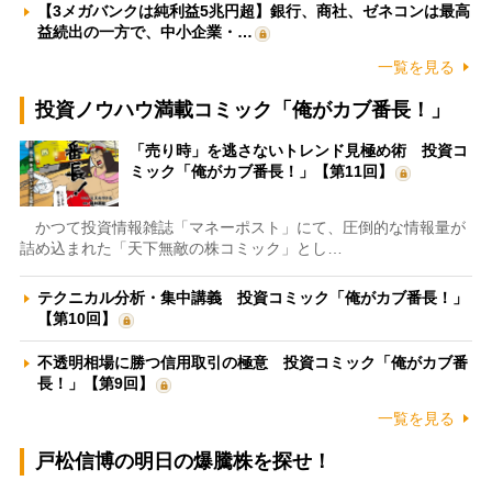
【3メガバンクは純利益5兆円超】銀行、商社、ゼネコンは最高
益続出の一方で、中小企業・…
一覧を見る
投資ノウハウ満載コミック「俺がカブ番長！」
「売り時」を逃さないトレンド見極め術 投資コ
ミック「俺がカブ番長！」【第11回】
かつて投資情報雑誌「マネーポスト」にて、圧倒的な情報量が
詰め込まれた「天下無敵の株コミック」とし…
テクニカル分析・集中講義 投資コミック「俺がカブ番長！」
【第10回】
不透明相場に勝つ信用取引の極意 投資コミック「俺がカブ番
長！」【第9回】
一覧を見る
戸松信博の明日の爆騰株を探せ！