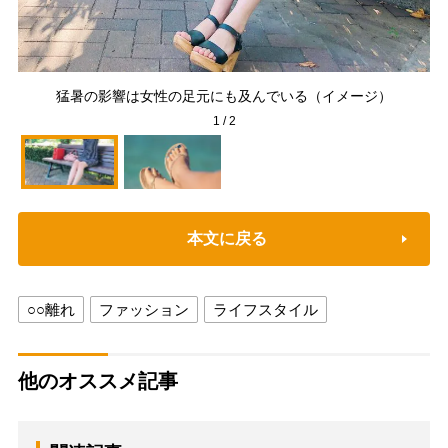
サ
猛暑の影響は女性の足元にも及んでいる（イメージ）
1
/
2
本文に戻る
○○離れ
ファッション
ライフスタイル
他のオススメ記事