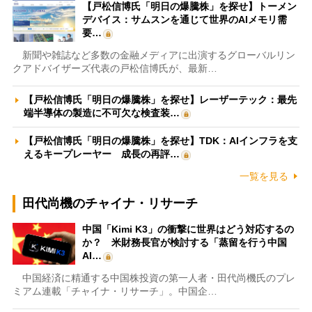
【戸松信博氏「明日の爆騰株」を探せ】トーメン
デバイス：サムスンを通じて世界のAIメモリ需
要…
新聞や雑誌など多数の金融メディアに出演するグローバルリン
クアドバイザーズ代表の戸松信博氏が、最新…
【戸松信博氏「明日の爆騰株」を探せ】レーザーテック：最先
端半導体の製造に不可欠な検査装…
【戸松信博氏「明日の爆騰株」を探せ】TDK：AIインフラを支
えるキープレーヤー 成長の再評…
一覧を見る
田代尚機のチャイナ・リサーチ
中国「Kimi K3」の衝撃に世界はどう対応するの
か？ 米財務長官が検討する「蒸留を行う中国
AI…
中国経済に精通する中国株投資の第一人者・田代尚機氏のプレ
ミアム連載「チャイナ・リサーチ」。中国企…