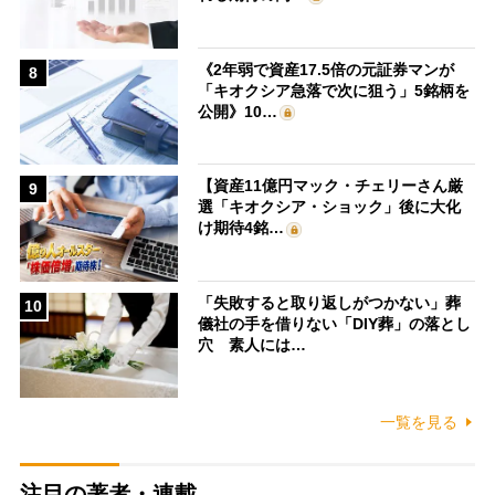
《2年弱で資産17.5倍の元証券マンが
8
「キオクシア急落で次に狙う」5銘柄を
公開》10…
【資産11億円マック・チェリーさん厳
9
選「キオクシア・ショック」後に大化
け期待4銘…
「失敗すると取り返しがつかない」葬
10
儀社の手を借りない「DIY葬」の落とし
穴 素人には…
一覧を見る
注目の著者・連載