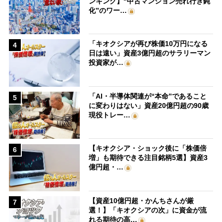
ンキング】“中古マンション売れ行き鈍
化”のワー…
「キオクシアが再び株価10万円になる
4
日は遠い」資産3億円超のサラリーマン
投資家が…
「AI・半導体関連が“本命”であること
5
に変わりはない」資産20億円超の90歳
現役トレー…
【キオクシア・ショック後に「株価倍
6
増」も期待できる注目銘柄5選】資産3
億円超・…
【資産10億円超・かんちさんが厳
7
選！】「キオクシアの次」に資金が流
れる期待の高…