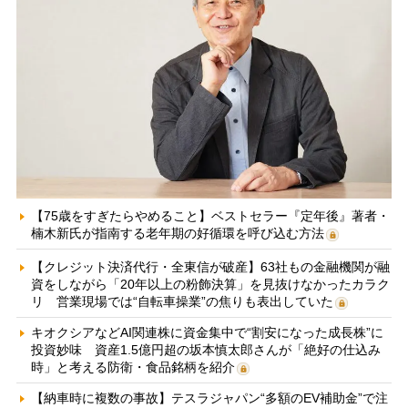
【75歳をすぎたらやめること】ベストセラー『定年後』著者・
楠木新氏が指南する老年期の好循環を呼び込む方法
【クレジット決済代行・全東信が破産】63社もの金融機関が融
資をしながら「20年以上の粉飾決算」を見抜けなかったカラク
リ 営業現場では“自転車操業”の焦りも表出していた
キオクシアなどAI関連株に資金集中で“割安になった成長株”に
投資妙味 資産1.5億円超の坂本慎太郎さんが「絶好の仕込み
時」と考える防衛・食品銘柄を紹介
【納車時に複数の事故】テスラジャパン“多額のEV補助金”で注