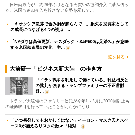
日米両政府が、約28年ぶりとなる円買いの協調介入に踏み切っ
た。米国も追加介入を辞さない姿勢を示して…
「キオクシア急落で含み損が膨らんで…」損失を投資家として
の成長につなげる4つの視点 …
「NYダウは高値更新、ナスダック・S&P500は足踏み」が意味
する米国株市場の変化 半…
一覧を見る
大前研一「ビジネス新大陸」の歩き方
「イラン戦争を利用して儲けている」利益相反と
の批判が強まるトランプファミリーの不正蓄財
疑…
トランプ大統領のファミリー信託が今年1～3月に3000回以上も
の証券取引を行っていたことが明らかになり…
「いつ暴発してもおかしくはない」イーロン・マスク氏とスペ
ースXが抱えるリスクの数々「絶対…