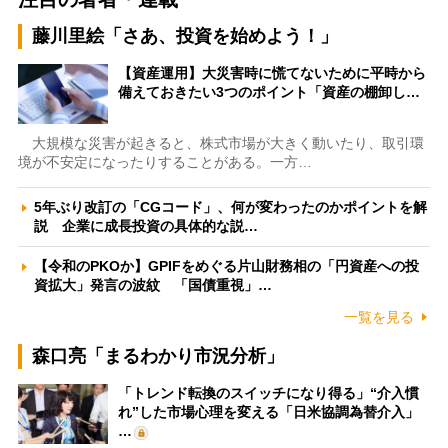
藤川里絵「さあ、投資を始めよう！」
【資産運用】大災害時に慌てないために平時から
備えておきたい3つのポイント「資産の棚卸し…
大規模な災害が起きると、株式市場が大きく動いたり、取引環
境が不安定になったりすることがある。一方…
5年ぶり改訂の「CGコード」、何が変わったのかポイントを解
説 企業に成長投資の具体的な説…
【令和のPKOか】GPIFをめぐる片山財務相の「円資産への投
資拡大」発言の波紋 「国債重視」…
一覧を見る
森口亮「まるわかり市況分析」
「トレンド転換のスイッチになり得る」“介入慣
れ”した市場心理を変える「日米協調為替介入」
…