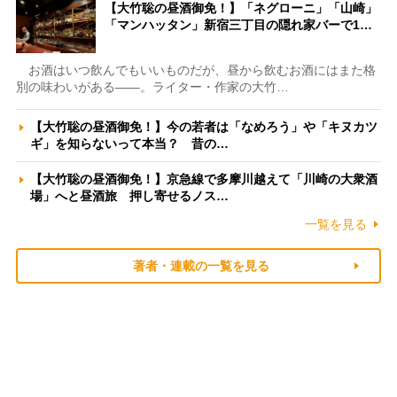
【大竹聡の昼酒御免！】「ネグローニ」「山崎」
「マンハッタン」新宿三丁目の隠れ家バーで1…
お酒はいつ飲んでもいいものだが、昼から飲むお酒にはまた格
別の味わいがある――。ライター・作家の大竹…
【大竹聡の昼酒御免！】今の若者は「なめろう」や「キヌカツ
ギ」を知らないって本当？ 昔の…
【大竹聡の昼酒御免！】京急線で多摩川越えて「川崎の大衆酒
場」へと昼酒旅 押し寄せるノス…
一覧を見る
著者・連載の一覧を見る