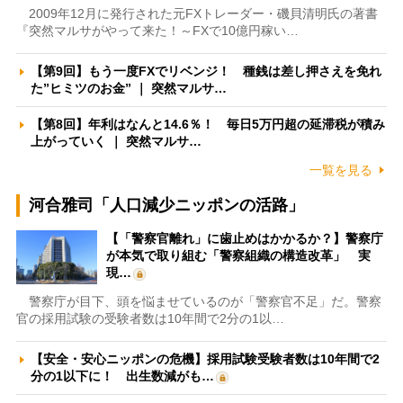
2009年12月に発行された元FXトレーダー・磯貝清明氏の著書
『突然マルサがやって来た！～FXで10億円稼い…
【第9回】もう一度FXでリベンジ！ 種銭は差し押さえを免れ
た”ヒミツのお金” ｜ 突然マルサ…
【第8回】年利はなんと14.6％！ 毎日5万円超の延滞税が積み
上がっていく ｜ 突然マルサ…
一覧を見る
河合雅司「人口減少ニッポンの活路」
【「警察官離れ」に歯止めはかかるか？】警察庁
が本気で取り組む「警察組織の構造改革」 実
現…
警察庁が目下、頭を悩ませているのが「警察官不足」だ。警察
官の採用試験の受験者数は10年間で2分の1以…
【安全・安心ニッポンの危機】採用試験受験者数は10年間で2
分の1以下に！ 出生数減がも…