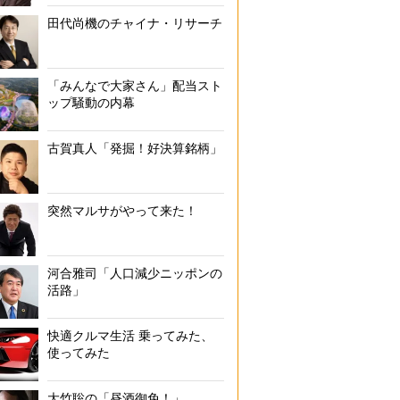
田代尚機のチャイナ・リサーチ
「みんなで大家さん」配当スト
ップ騒動の内幕
古賀真人「発掘！好決算銘柄」
突然マルサがやって来た！
河合雅司「人口減少ニッポンの
活路」
快適クルマ生活 乗ってみた、
使ってみた
大竹聡の「昼酒御免！」