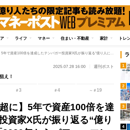
ア
ライフ
マネー
住まい・不動産
家計
トレ
【561万円が6億円超に】5年で資産100倍を達成したテンバガー投資家X氏が振り返る“億り人になれた転機”「2020年からパフォーマンスが大きく向上しました」
ラ
1
2025.07.28 16:00
週刊ポスト
狙え！
2
3
4
19
＃
＃
～
＃
円超に】5年で資産100倍を達
3
投資家X氏が振り返る“億り
4