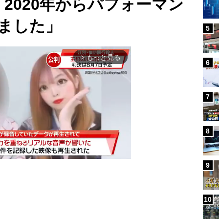
2020年からパフォーマン
ました」
5
もっと見る
arrow_forward_ios
6
7
8
9
Mute
10