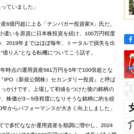
失っていました」
産6億円超に上る「テンバガー投資家X」氏だ。
小遣いを原資に日本株投資を続け、100万円程度
、2019年まではほぼ毎年、トータルで損失を出
“億り人”となる転機についてこう話す。
9年時点の運用資産561万円を5年で100倍超とな
『IPO（新規公開株）セカンダリー投資』と呼ば
きっかけです。上場して初値をつけた後の銘柄の
、株価が3～5倍程度になりそうな銘柄に的を絞
20年からパフォーマンスが大きく向上しました」
で多忙ななか運用資産を順調に増やし、2024