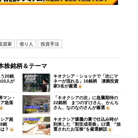
投資家
億り人
投資手法
本株銘柄＆テーマ
う20銘
キオクシア・ショックで「次にマ
10人が
ネーが流れる」16銘柄 凄腕投資
家3名が厳選
証券マン・
「キオクシアの次」に急騰期待の
シア急落
22銘柄 まつのすけさん、かんち
さん、なのなのさんが厳選
クシア超
キオクシア爆騰の裏で仕込み時が
8銘
到来した「割安成長株」12選 “放
”は？
置されたお宝株”を厳選解説