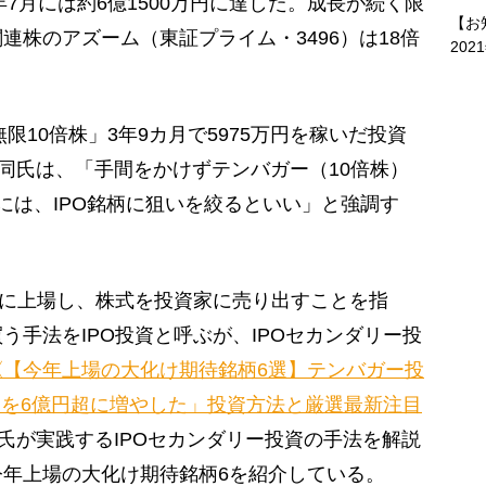
年7月には約6億1500万円に達した。成長が続く限
【お
連株のアズーム（東証プライム・3496）は18倍
202
限10倍株」3年9カ月で5975万円を稼いだ投資
た同氏は、「手間をかけずテンバガー（10倍株）
には、IPO銘柄に狙いを絞るといい」と強調す
所に上場し、株式を投資家に売り出すことを指
う手法をIPO投資と呼ぶが、IPOセカンダリー投
《【今年上場の大化け期待銘柄6選】テンバガー投
万円を6億円超に増やした」投資方法と厳選最新注目
氏が実践するIPOセカンダリー投資の手法を解説
年上場の大化け期待銘柄6を紹介している。