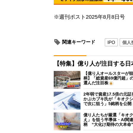
※週刊ポスト2025年8月8日号
関連キーワード
IPO
個人
【特集】億り人が注目する日
【億り人オールスターが狙
柄】「総資産69億円超」の
選んだ注目株
2年弱で資産17.5倍の元
かぶカブキ氏が「キオク
で次に狙う」5銘柄を公開
億り人たちが厳選「キオ
え」を狙う半導体・AI関連
柄 “大化け期待の大本命