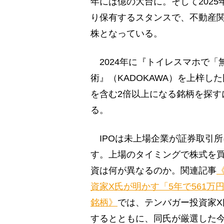
年には億の大台に。そして2025
り保有するスタンスで、不動産関
株となっている。
2024年に『トイレスマホで「無
術』（KADOKAWA）を上梓し
を含む2倍以上になる銘柄を探す
る。
IPOは未上場企業が証券取引
す。上場のタイミングで株式を買
資は何が異なるのか。関連記事
資家X氏が明かす「5年で561
銘柄》
では、テンバガー投資家X
するとともに、同氏が厳選した今