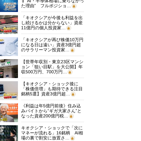
す“AI・半導体相場に乗らなかっ
た理由” フルポジショ…
「キオクシアが今後も利益を出
し続けるかは分からない」資産
11億円の個人投資家…
「キオクシアが再び株価10万円
になる日は遠い」資産3億円超
のサラリーマン投資家…
【世帯年収別・東京23区マンシ
ョン「狙い目駅」を大公開】年
収500万円、700万円…
【キオクシア・ショック後に
「株価倍増」も期待できる注目
銘柄5選】資産3億円超…
《利益は年5億円前後》住み込
みバイトから“ギガ大家さん”と
なった資産200億円税…
キオクシア・ショックで「次に
マネーが流れる」16銘柄 AI相
場の裏で割安に放置さ…